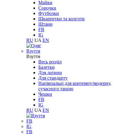
Майки
Сорочки
Футболки
Шкарпетки та колготи
Штани
FB
IG
RU
UA
EN
Взуття
Взуття
Весь розділ
Балетки
Для латини
Для стандарту
Напівпальці для контемпу/модерну,
сучасного танцю
Чешки
FB
IG
RU
UA
EN
FB
IG
FB