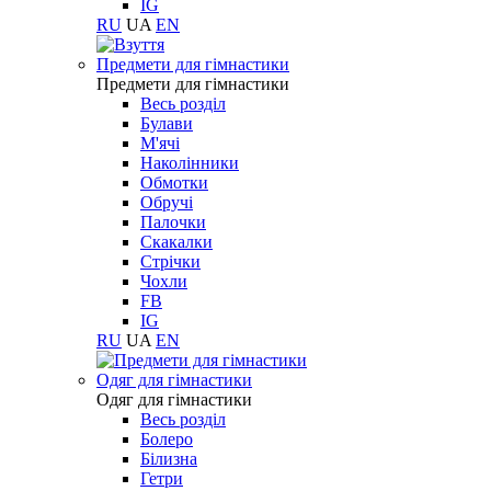
IG
RU
UA
EN
Предмети для гімнастики
Предмети для гімнастики
Весь розділ
Булави
М'ячі
Наколінники
Обмотки
Обручі
Палочки
Скакалки
Стрічки
Чохли
FB
IG
RU
UA
EN
Одяг для гімнастики
Одяг для гімнастики
Весь розділ
Болеро
Білизна
Гетри