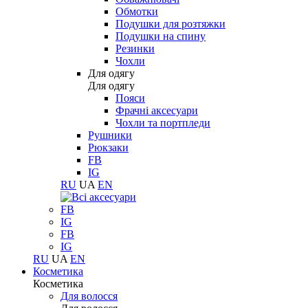
Обмотки
Подушки для розтяжки
Подушки на спину
Резинки
Чохли
Для одягу
Для одягу
Пояси
Фрачні аксесуари
Чохли та портпледи
Рушники
Рюкзаки
FB
IG
RU
UA
EN
FB
IG
FB
IG
RU
UA
EN
Косметика
Косметика
Для волосся