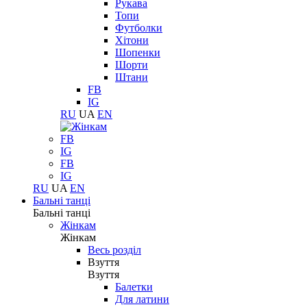
Рукава
Топи
Футболки
Хітони
Шопенки
Шорти
Штани
FB
IG
RU
UA
EN
FB
IG
FB
IG
RU
UA
EN
Бальні танці
Бальні танці
Жінкам
Жінкам
Весь розділ
Взуття
Взуття
Балетки
Для латини