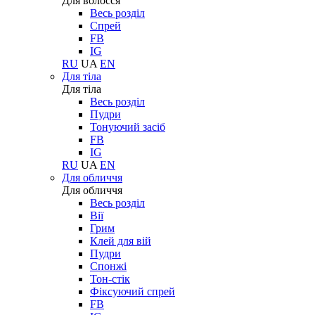
Для волосся
Весь розділ
Спрей
FB
IG
RU
UA
EN
Для тіла
Для тіла
Весь розділ
Пудри
Тонуючий засіб
FB
IG
RU
UA
EN
Для обличчя
Для обличчя
Весь розділ
Вії
Грим
Клей для вій
Пудри
Спонжі
Тон-стік
Фіксуючий спрей
FB