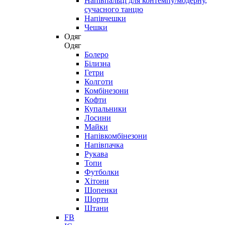
Напівпальці для контемпу/модерну,
сучасного танцю
Напівчешки
Чешки
Одяг
Одяг
Болеро
Білизна
Гетри
Колготи
Комбінезони
Кофти
Купальники
Лосини
Майки
Напівкомбінезони
Напівпачка
Рукава
Топи
Футболки
Хітони
Шопенки
Шорти
Штани
FB