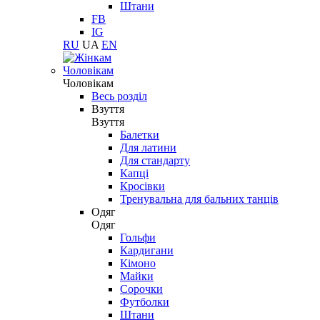
Штани
FB
IG
RU
UA
EN
Чоловікам
Чоловікам
Весь розділ
Взуття
Взуття
Балетки
Для латини
Для стандарту
Капці
Кросівки
Тренувальна для бальних танців
Одяг
Одяг
Гольфи
Кардигани
Кімоно
Майки
Сорочки
Футболки
Штани