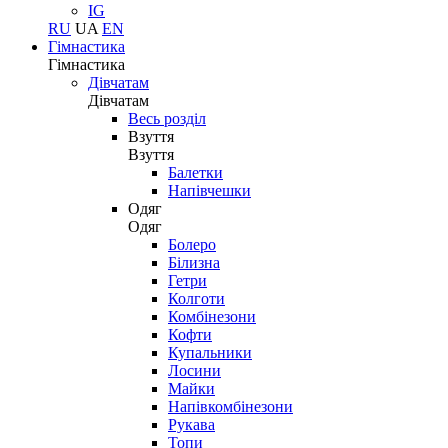
IG
RU
UA
EN
Гімнастика
Гімнастика
Дівчатам
Дівчатам
Весь розділ
Взуття
Взуття
Балетки
Напівчешки
Одяг
Одяг
Болеро
Білизна
Гетри
Колготи
Комбінезони
Кофти
Купальники
Лосини
Майки
Напівкомбінезони
Рукава
Топи