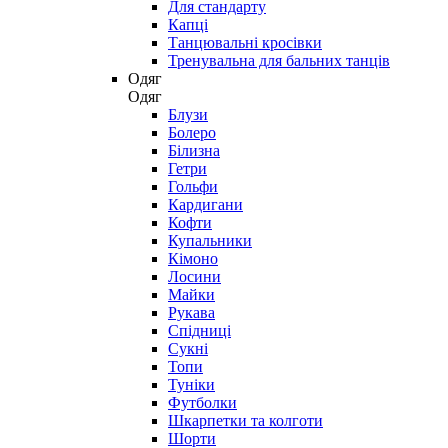
Для стандарту
Капці
Танцювальні кросівки
Тренувальна для бальних танців
Одяг
Одяг
Блузи
Болеро
Білизна
Гетри
Гольфи
Кардигани
Кофти
Купальники
Кімоно
Лосини
Майки
Рукава
Спідниці
Сукні
Топи
Туніки
Футболки
Шкарпетки та колготи
Шорти