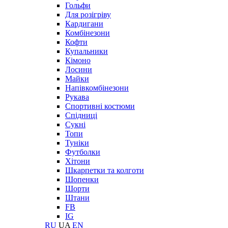
Гольфи
Для розігріву
Кардигани
Комбінезони
Кофти
Купальники
Кімоно
Лосини
Майки
Напівкомбінезони
Рукава
Спортивні костюми
Спідниці
Сукні
Топи
Туніки
Футболки
Хітони
Шкарпетки та колготи
Шопенки
Шорти
Штани
FB
IG
RU
UA
EN