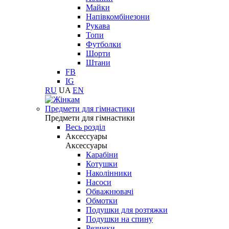
Майки
Напівкомбінезони
Рукава
Топи
Футболки
Шорти
Штани
FB
IG
RU
UA
EN
Предмети для гімнастики
Предмети для гімнастики
Весь розділ
Аксессуары
Аксессуары
Карабіни
Котушки
Наколінники
Насоси
Обважнювачі
Обмотки
Подушки для розтяжки
Подушки на спину
Резинки