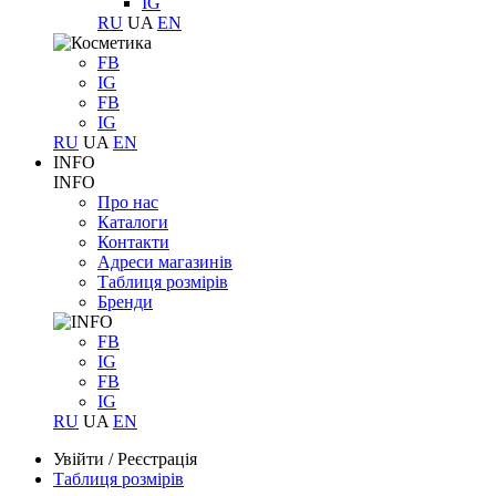
IG
RU
UA
EN
FB
IG
FB
IG
RU
UA
EN
INFO
INFO
Про нас
Каталоги
Контакти
Адреси магазинів
Таблиця розмірів
Бренди
FB
IG
FB
IG
RU
UA
EN
Увійти
/
Реєстрація
Таблиця розмірів