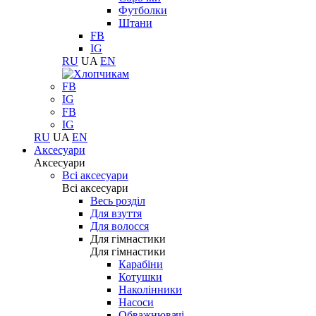
Футболки
Штани
FB
IG
RU
UA
EN
FB
IG
FB
IG
RU
UA
EN
Аксесуари
Аксесуари
Всі аксесуари
Всі аксесуари
Весь розділ
Для взуття
Для волосся
Для гімнастики
Для гімнастики
Карабіни
Котушки
Наколінники
Насоси
Обважнювачі