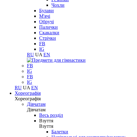
Чохли
Булави
М'ячі
Обручі
Палички
Скакалки
Стрічки
FB
IG
RU
UA
EN
FB
IG
FB
IG
RU
UA
EN
Хореографія
Хореографія
Дівчатам
Дівчатам
Весь розділ
Взуття
Взуття
Балетки