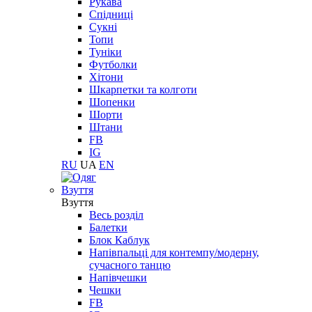
Рукава
Спідниці
Сукні
Топи
Туніки
Футболки
Хітони
Шкарпетки та колготи
Шопенки
Шорти
Штани
FB
IG
RU
UA
EN
Взуття
Взуття
Весь розділ
Балетки
Блок Каблук
Напівпальці для контемпу/модерну,
сучасного танцю
Напівчешки
Чешки
FB