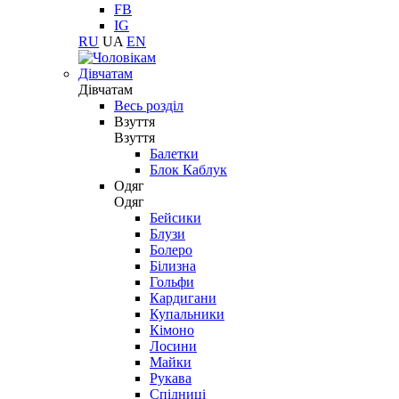
FB
IG
RU
UA
EN
Дівчатам
Дівчатам
Весь розділ
Взуття
Взуття
Балетки
Блок Каблук
Одяг
Одяг
Бейсики
Блузи
Болеро
Білизна
Гольфи
Кардигани
Купальники
Кімоно
Лосини
Майки
Рукава
Спідниці