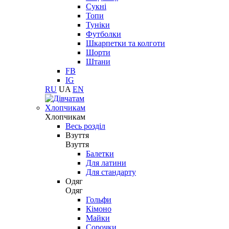
Сукні
Топи
Туніки
Футболки
Шкарпетки та колготи
Шорти
Штани
FB
IG
RU
UA
EN
Хлопчикам
Хлопчикам
Весь розділ
Взуття
Взуття
Балетки
Для латини
Для стандарту
Одяг
Одяг
Гольфи
Кімоно
Майки
Сорочки