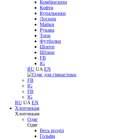
Комбінезони
Кофти
Купальники
Лосини
Майки
Рукава
Топи
Футболки
Шорти
Штани
FB
IG
RU
UA
EN
FB
IG
FB
IG
RU
UA
EN
Хлопчикам
Хлопчикам
Одяг
Одяг
Весь розділ
Гольфи