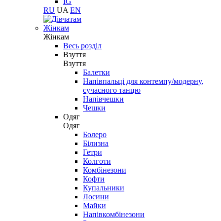
IG
RU
UA
EN
Жінкам
Жінкам
Весь розділ
Взуття
Взуття
Балетки
Напівпальці для контемпу/модерну,
сучасного танцю
Напівчешки
Чешки
Одяг
Одяг
Болеро
Білизна
Гетри
Колготи
Комбінезони
Кофти
Купальники
Лосини
Майки
Напівкомбінезони