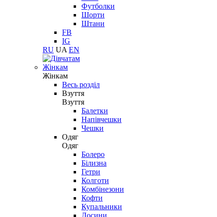
Футболки
Шорти
Штани
FB
IG
RU
UA
EN
Жінкам
Жінкам
Весь розділ
Взуття
Взуття
Балетки
Напівчешки
Чешки
Одяг
Одяг
Болеро
Білизна
Гетри
Колготи
Комбінезони
Кофти
Купальники
Лосини