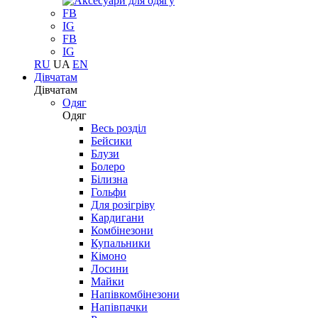
FB
IG
FB
IG
RU
UA
EN
Дівчатам
Дівчатам
Одяг
Одяг
Весь розділ
Бейсики
Блузи
Болеро
Білизна
Гольфи
Для розігріву
Кардигани
Комбінезони
Купальники
Кімоно
Лосини
Майки
Напівкомбінезони
Напівпачки