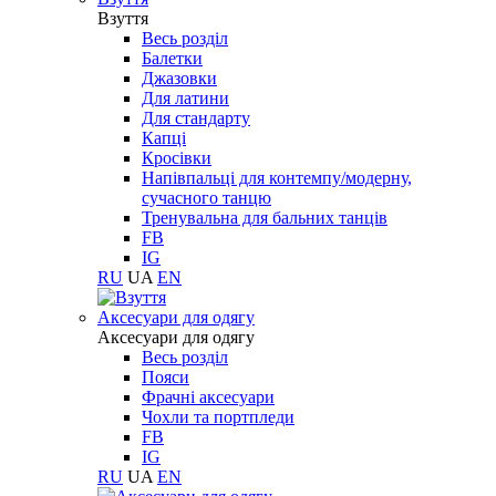
Взуття
Весь розділ
Балетки
Джазовки
Для латини
Для стандарту
Капці
Кросівки
Напівпальці для контемпу/модерну,
сучасного танцю
Тренувальна для бальних танців
FB
IG
RU
UA
EN
Aксесуари для одягу
Aксесуари для одягу
Весь розділ
Пояси
Фрачні аксесуари
Чохли та портпледи
FB
IG
RU
UA
EN