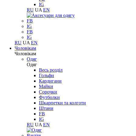
IG
RU
UA
EN
FB
IG
FB
IG
RU
UA
EN
Чоловікам
Чоловікам
Одяг
Одяг
Весь розділ
Гольфи
Кардигани
Майки
Сорочки
Футболки
Шкарпетки та колготи
Штани
FB
IG
RU
UA
EN
Взуття