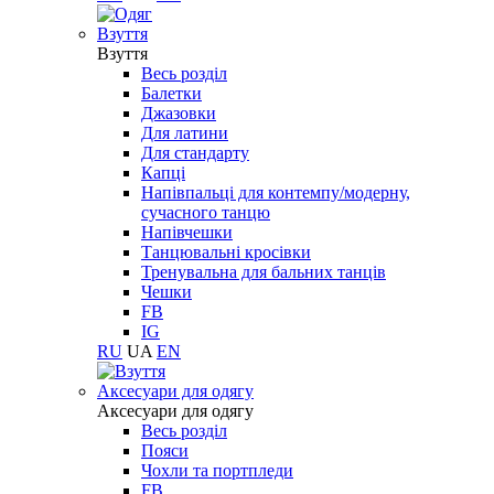
Взуття
Взуття
Весь розділ
Балетки
Джазовки
Для латини
Для стандарту
Капці
Напівпальці для контемпу/модерну,
сучасного танцю
Напівчешки
Танцювальні кросівки
Тренувальна для бальних танців
Чешки
FB
IG
RU
UA
EN
Aксесуари для одягу
Aксесуари для одягу
Весь розділ
Пояси
Чохли та портпледи
FB