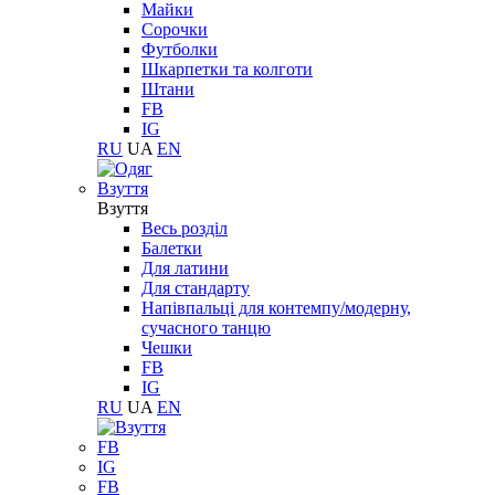
Майки
Сорочки
Футболки
Шкарпетки та колготи
Штани
FB
IG
RU
UA
EN
Взуття
Взуття
Весь розділ
Балетки
Для латини
Для стандарту
Напівпальці для контемпу/модерну,
сучасного танцю
Чешки
FB
IG
RU
UA
EN
FB
IG
FB