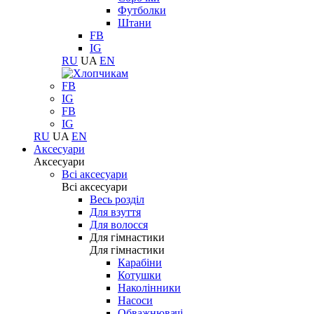
Футболки
Штани
FB
IG
RU
UA
EN
FB
IG
FB
IG
RU
UA
EN
Аксесуари
Аксесуари
Всі аксесуари
Всі аксесуари
Весь розділ
Для взуття
Для волосся
Для гімнастики
Для гімнастики
Карабіни
Котушки
Наколінники
Насоси
Обважнювачі