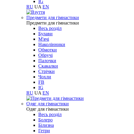
IG
RU
UA
EN
Предмети для гімнастики
Предмети для гімнастики
Весь розділ
Булави
М'ячі
Наколінники
Обмотки
Обручі
Палочки
Скакалки
Стрічки
Чохли
FB
IG
RU
UA
EN
Одяг для гімнастики
Одяг для гімнастики
Весь розділ
Болеро
Білизна
Гетри