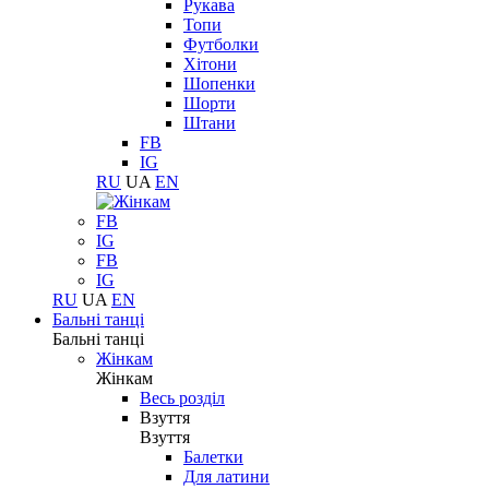
Рукава
Топи
Футболки
Хітони
Шопенки
Шорти
Штани
FB
IG
RU
UA
EN
FB
IG
FB
IG
RU
UA
EN
Бальні танці
Бальні танці
Жінкам
Жінкам
Весь розділ
Взуття
Взуття
Балетки
Для латини