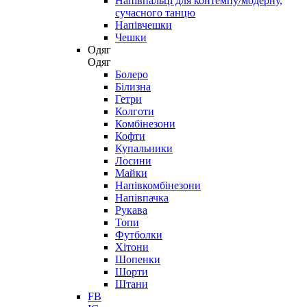
Напівпальці для контемпу/модерну,
сучасного танцю
Напівчешки
Чешки
Одяг
Одяг
Болеро
Білизна
Гетри
Колготи
Комбінезони
Кофти
Купальники
Лосини
Майки
Напівкомбінезони
Напівпачка
Рукава
Топи
Футболки
Хітони
Шопенки
Шорти
Штани
FB