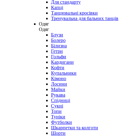
Для стандарту
Капці
Танцювальні кросівки
Тренувальна для бальних танців
Одяг
Одяг
Блузи
Болеро
Білизна
Гетри
Гольфи
Кардигани
Кофти
Купальники
Кімоно
Лосини
Майки
Рукава
Спідниці
Сукні
Топи
Туніки
Футболки
Шкарпетки та колготи
Шорти