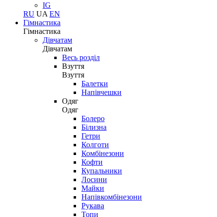
IG
RU
UA
EN
Гімнастика
Гімнастика
Дівчатам
Дівчатам
Весь розділ
Взуття
Взуття
Балетки
Напівчешки
Одяг
Одяг
Болеро
Білизна
Гетри
Колготи
Комбінезони
Кофти
Купальники
Лосини
Майки
Напівкомбінезони
Рукава
Топи