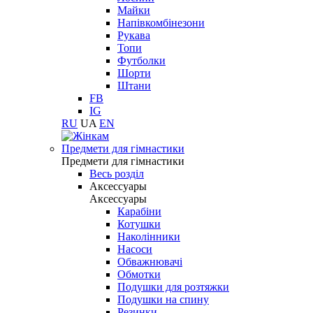
Майки
Напівкомбінезони
Рукава
Топи
Футболки
Шорти
Штани
FB
IG
RU
UA
EN
Предмети для гімнастики
Предмети для гімнастики
Весь розділ
Аксессуары
Аксессуары
Карабіни
Котушки
Наколінники
Насоси
Обважнювачі
Обмотки
Подушки для розтяжки
Подушки на спину
Резинки