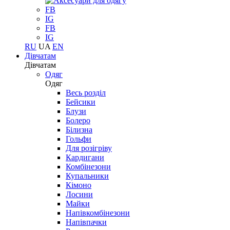
FB
IG
FB
IG
RU
UA
EN
Дівчатам
Дівчатам
Одяг
Одяг
Весь розділ
Бейсики
Блузи
Болеро
Білизна
Гольфи
Для розігріву
Кардигани
Комбінезони
Купальники
Кімоно
Лосини
Майки
Напівкомбінезони
Напівпачки