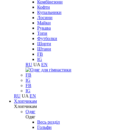
Комбінезони
Кофти
Купальники
Лосини
Майки
Рукава
Топи
Футболки
Шорти
Штани
FB
IG
RU
UA
EN
FB
IG
FB
IG
RU
UA
EN
Хлопчикам
Хлопчикам
Одяг
Одяг
Весь розділ
Гольфи