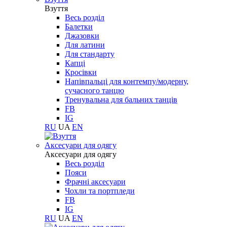
Взуття
Весь розділ
Балетки
Джазовки
Для латини
Для стандарту
Капці
Кросівки
Напівпальці для контемпу/модерну,
сучасного танцю
Тренувальна для бальних танців
FB
IG
RU
UA
EN
Aксесуари для одягу
Aксесуари для одягу
Весь розділ
Пояси
Фрачні аксесуари
Чохли та портпледи
FB
IG
RU
UA
EN