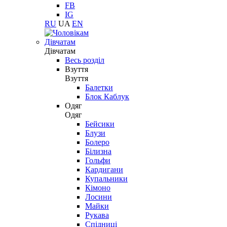
FB
IG
RU
UA
EN
Дівчатам
Дівчатам
Весь розділ
Взуття
Взуття
Балетки
Блок Каблук
Одяг
Одяг
Бейсики
Блузи
Болеро
Білизна
Гольфи
Кардигани
Купальники
Кімоно
Лосини
Майки
Рукава
Спідниці