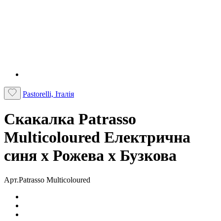
Pastorelli, Італія
Скакалка Patrasso
Multicoloured Електрична
синя x Рожева x Бузкова
Арт.Patrasso Multicoloured