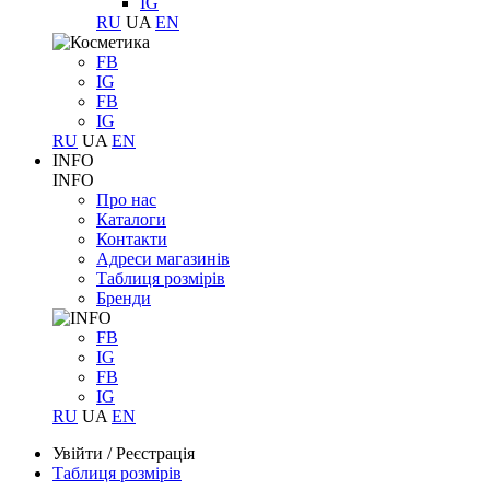
IG
RU
UA
EN
FB
IG
FB
IG
RU
UA
EN
INFO
INFO
Про нас
Каталоги
Контакти
Адреси магазинів
Таблиця розмірів
Бренди
FB
IG
FB
IG
RU
UA
EN
Увійти
/
Реєстрація
Таблиця розмірів