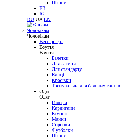
Штани
FB
IG
RU
UA
EN
Чоловікам
Чоловікам
Весь розділ
Взуття
Взуття
Балетки
Для латини
Для стандарту
Капці
Кросівки
Тренувальна для бальних танців
Одяг
Одяг
Гольфи
Кардигани
Кімоно
Майки
Сорочки
Футболки
Штани