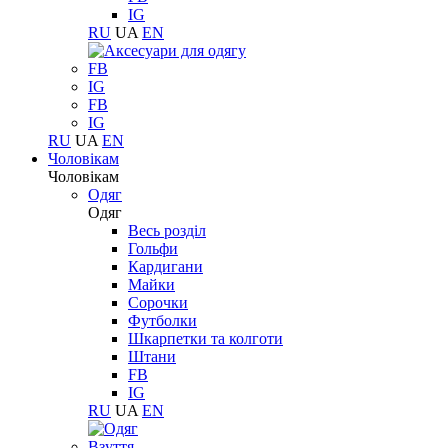
IG
RU
UA
EN
FB
IG
FB
IG
RU
UA
EN
Чоловікам
Чоловікам
Одяг
Одяг
Весь розділ
Гольфи
Кардигани
Майки
Сорочки
Футболки
Шкарпетки та колготи
Штани
FB
IG
RU
UA
EN
Взуття