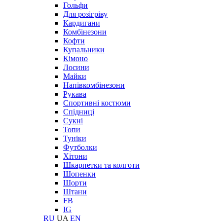
Гольфи
Для розігріву
Кардигани
Комбінезони
Кофти
Купальники
Кімоно
Лосини
Майки
Напівкомбінезони
Рукава
Спортивні костюми
Спідниці
Сукні
Топи
Туніки
Футболки
Хітони
Шкарпетки та колготи
Шопенки
Шорти
Штани
FB
IG
RU
UA
EN