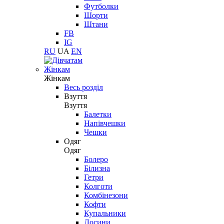
Футболки
Шорти
Штани
FB
IG
RU
UA
EN
Жінкам
Жінкам
Весь розділ
Взуття
Взуття
Балетки
Напівчешки
Чешки
Одяг
Одяг
Болеро
Білизна
Гетри
Колготи
Комбінезони
Кофти
Купальники
Лосини