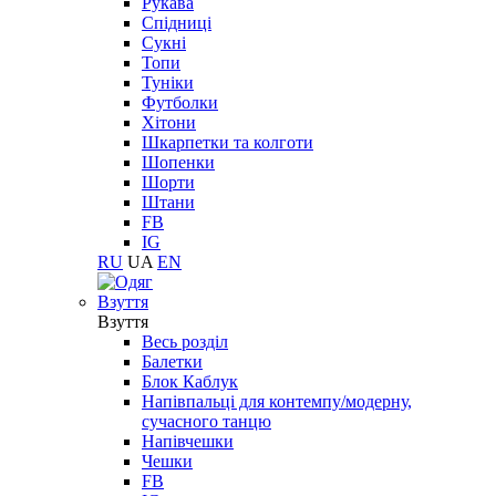
Рукава
Спідниці
Сукні
Топи
Туніки
Футболки
Хітони
Шкарпетки та колготи
Шопенки
Шорти
Штани
FB
IG
RU
UA
EN
Взуття
Взуття
Весь розділ
Балетки
Блок Каблук
Напівпальці для контемпу/модерну,
сучасного танцю
Напівчешки
Чешки
FB