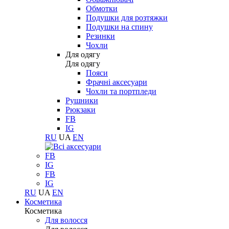
Обмотки
Подушки для розтяжки
Подушки на спину
Резинки
Чохли
Для одягу
Для одягу
Пояси
Фрачні аксесуари
Чохли та портпледи
Рушники
Рюкзаки
FB
IG
RU
UA
EN
FB
IG
FB
IG
RU
UA
EN
Косметика
Косметика
Для волосся