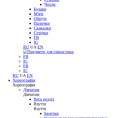
Чохли
Булави
М'ячі
Обручі
Палички
Скакалки
Стрічки
FB
IG
RU
UA
EN
FB
IG
FB
IG
RU
UA
EN
Хореографія
Хореографія
Дівчатам
Дівчатам
Весь розділ
Взуття
Взуття
Балетки