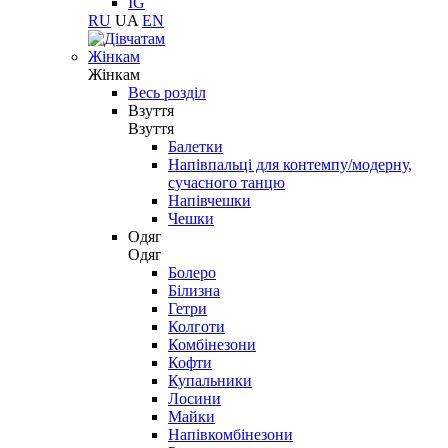
IG
RU
UA
EN
Жінкам
Жінкам
Весь розділ
Взуття
Взуття
Балетки
Напівпальці для контемпу/модерну,
сучасного танцю
Напівчешки
Чешки
Одяг
Одяг
Болеро
Білизна
Гетри
Колготи
Комбінезони
Кофти
Купальники
Лосини
Майки
Напівкомбінезони