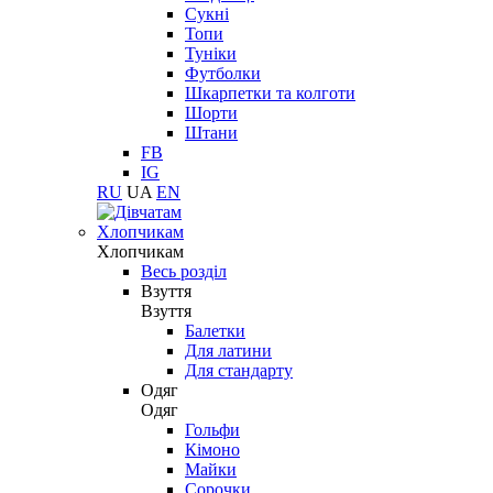
Сукні
Топи
Туніки
Футболки
Шкарпетки та колготи
Шорти
Штани
FB
IG
RU
UA
EN
Хлопчикам
Хлопчикам
Весь розділ
Взуття
Взуття
Балетки
Для латини
Для стандарту
Одяг
Одяг
Гольфи
Кімоно
Майки
Сорочки