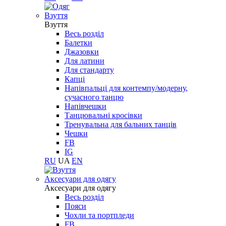
Взуття
Взуття
Весь розділ
Балетки
Джазовки
Для латини
Для стандарту
Капці
Напівпальці для контемпу/модерну,
сучасного танцю
Напівчешки
Танцювальні кросівки
Тренувальна для бальних танців
Чешки
FB
IG
RU
UA
EN
Aксесуари для одягу
Aксесуари для одягу
Весь розділ
Пояси
Чохли та портпледи
FB