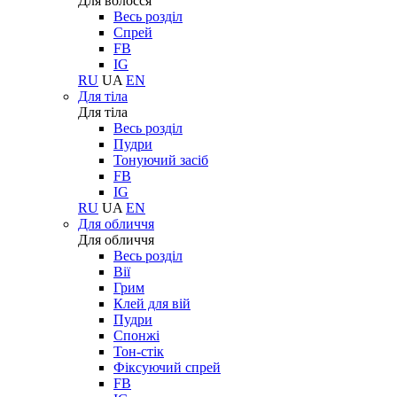
Для волосся
Весь розділ
Спрей
FB
IG
RU
UA
EN
Для тіла
Для тіла
Весь розділ
Пудри
Тонуючий засіб
FB
IG
RU
UA
EN
Для обличчя
Для обличчя
Весь розділ
Вії
Грим
Клей для вій
Пудри
Спонжі
Тон-стік
Фіксуючий спрей
FB