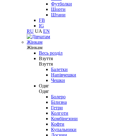
Футболки
Шорти
Штани
FB
IG
RU
UA
EN
Жінкам
Жінкам
Весь розділ
Взуття
Взуття
Балетки
Напівчешки
Чешки
Одяг
Одяг
Болеро
Білизна
Гетри
Колготи
Комбінезони
Кофти
Купальники
Лосини