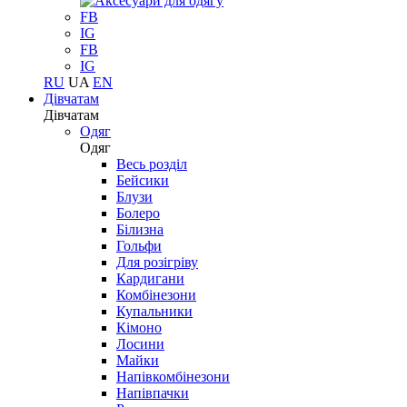
FB
IG
FB
IG
RU
UA
EN
Дівчатам
Дівчатам
Одяг
Одяг
Весь розділ
Бейсики
Блузи
Болеро
Білизна
Гольфи
Для розігріву
Кардигани
Комбінезони
Купальники
Кімоно
Лосини
Майки
Напівкомбінезони
Напівпачки