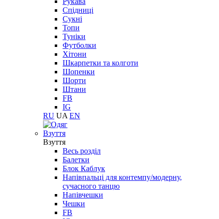
Рукава
Спідниці
Сукні
Топи
Туніки
Футболки
Хітони
Шкарпетки та колготи
Шопенки
Шорти
Штани
FB
IG
RU
UA
EN
Взуття
Взуття
Весь розділ
Балетки
Блок Каблук
Напівпальці для контемпу/модерну,
сучасного танцю
Напівчешки
Чешки
FB