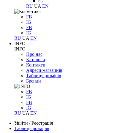
IG
RU
UA
EN
FB
IG
FB
IG
RU
UA
EN
INFO
INFO
Про нас
Каталоги
Контакти
Адреси магазинів
Таблиця розмірів
Бренди
FB
IG
FB
IG
RU
UA
EN
Увійти
/
Реєстрація
Таблиця розмірів