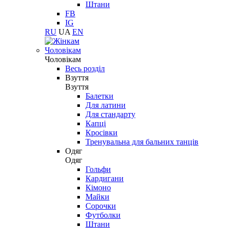
Штани
FB
IG
RU
UA
EN
Чоловікам
Чоловікам
Весь розділ
Взуття
Взуття
Балетки
Для латини
Для стандарту
Капці
Кросівки
Тренувальна для бальних танців
Одяг
Одяг
Гольфи
Кардигани
Кімоно
Майки
Сорочки
Футболки
Штани