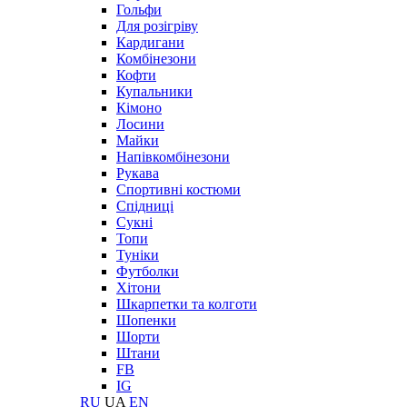
Гольфи
Для розігріву
Кардигани
Комбінезони
Кофти
Купальники
Кімоно
Лосини
Майки
Напівкомбінезони
Рукава
Спортивні костюми
Спідниці
Сукні
Топи
Туніки
Футболки
Хітони
Шкарпетки та колготи
Шопенки
Шорти
Штани
FB
IG
RU
UA
EN