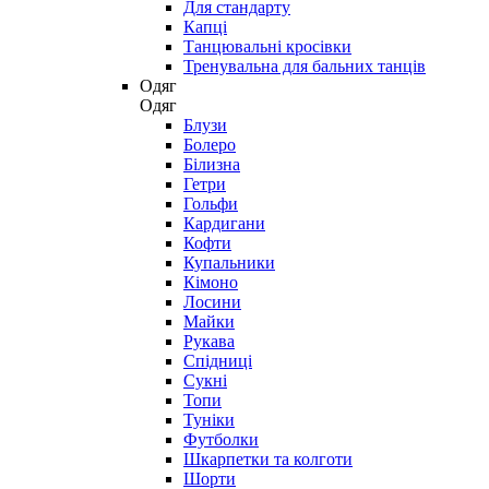
Для стандарту
Капці
Танцювальні кросівки
Тренувальна для бальних танців
Одяг
Одяг
Блузи
Болеро
Білизна
Гетри
Гольфи
Кардигани
Кофти
Купальники
Кімоно
Лосини
Майки
Рукава
Спідниці
Сукні
Топи
Туніки
Футболки
Шкарпетки та колготи
Шорти