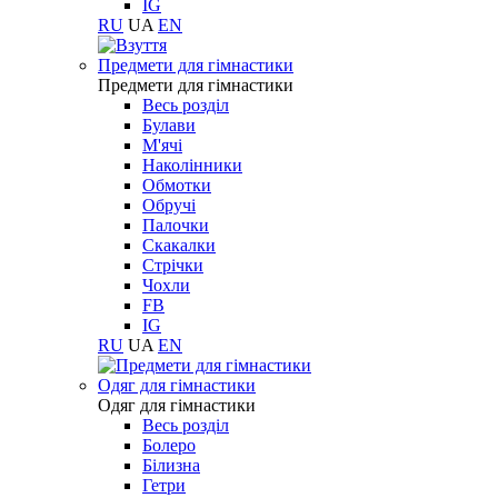
IG
RU
UA
EN
Предмети для гімнастики
Предмети для гімнастики
Весь розділ
Булави
М'ячі
Наколінники
Обмотки
Обручі
Палочки
Скакалки
Стрічки
Чохли
FB
IG
RU
UA
EN
Одяг для гімнастики
Одяг для гімнастики
Весь розділ
Болеро
Білизна
Гетри