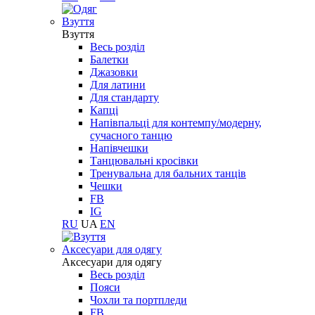
Взуття
Взуття
Весь розділ
Балетки
Джазовки
Для латини
Для стандарту
Капці
Напівпальці для контемпу/модерну,
сучасного танцю
Напівчешки
Танцювальні кросівки
Тренувальна для бальних танців
Чешки
FB
IG
RU
UA
EN
Aксесуари для одягу
Aксесуари для одягу
Весь розділ
Пояси
Чохли та портпледи
FB