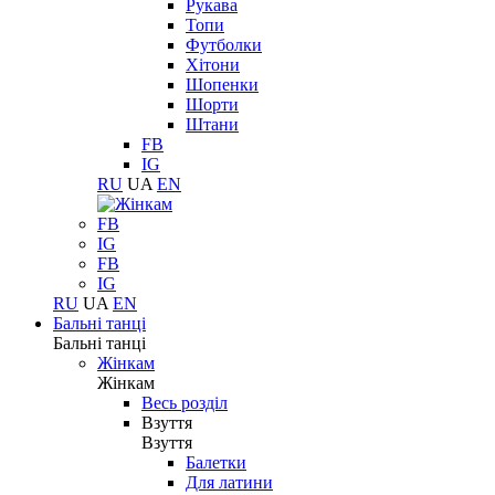
Рукава
Топи
Футболки
Хітони
Шопенки
Шорти
Штани
FB
IG
RU
UA
EN
FB
IG
FB
IG
RU
UA
EN
Бальні танці
Бальні танці
Жінкам
Жінкам
Весь розділ
Взуття
Взуття
Балетки
Для латини