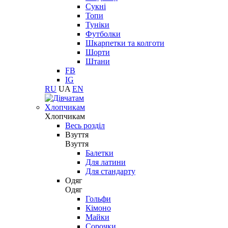
Сукні
Топи
Туніки
Футболки
Шкарпетки та колготи
Шорти
Штани
FB
IG
RU
UA
EN
Хлопчикам
Хлопчикам
Весь розділ
Взуття
Взуття
Балетки
Для латини
Для стандарту
Одяг
Одяг
Гольфи
Кімоно
Майки
Сорочки