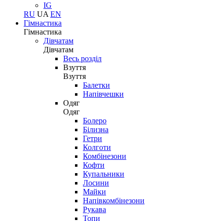
IG
RU
UA
EN
Гімнастика
Гімнастика
Дівчатам
Дівчатам
Весь розділ
Взуття
Взуття
Балетки
Напівчешки
Одяг
Одяг
Болеро
Білизна
Гетри
Колготи
Комбінезони
Кофти
Купальники
Лосини
Майки
Напівкомбінезони
Рукава
Топи