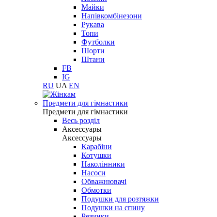
Майки
Напівкомбінезони
Рукава
Топи
Футболки
Шорти
Штани
FB
IG
RU
UA
EN
Предмети для гімнастики
Предмети для гімнастики
Весь розділ
Аксессуары
Аксессуары
Карабіни
Котушки
Наколінники
Насоси
Обважнювачі
Обмотки
Подушки для розтяжки
Подушки на спину
Резинки