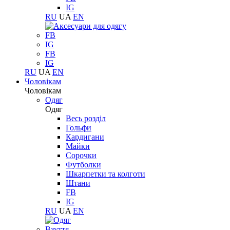
IG
RU
UA
EN
FB
IG
FB
IG
RU
UA
EN
Чоловікам
Чоловікам
Одяг
Одяг
Весь розділ
Гольфи
Кардигани
Майки
Сорочки
Футболки
Шкарпетки та колготи
Штани
FB
IG
RU
UA
EN
Взуття