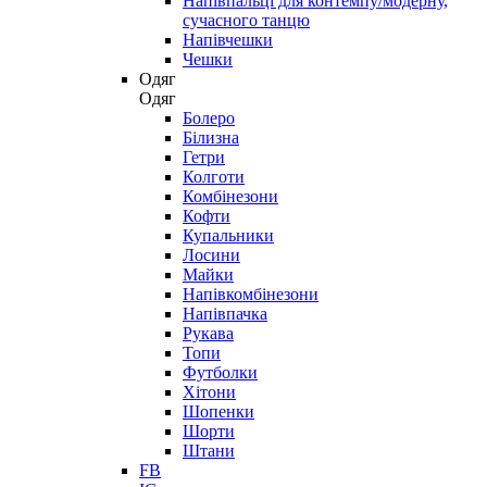
Напівпальці для контемпу/модерну,
сучасного танцю
Напівчешки
Чешки
Одяг
Одяг
Болеро
Білизна
Гетри
Колготи
Комбінезони
Кофти
Купальники
Лосини
Майки
Напівкомбінезони
Напівпачка
Рукава
Топи
Футболки
Хітони
Шопенки
Шорти
Штани
FB