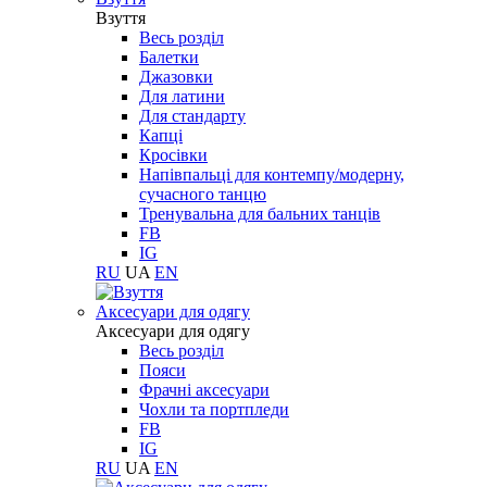
Взуття
Весь розділ
Балетки
Джазовки
Для латини
Для стандарту
Капці
Кросівки
Напівпальці для контемпу/модерну,
сучасного танцю
Тренувальна для бальних танців
FB
IG
RU
UA
EN
Aксесуари для одягу
Aксесуари для одягу
Весь розділ
Пояси
Фрачні аксесуари
Чохли та портпледи
FB
IG
RU
UA
EN