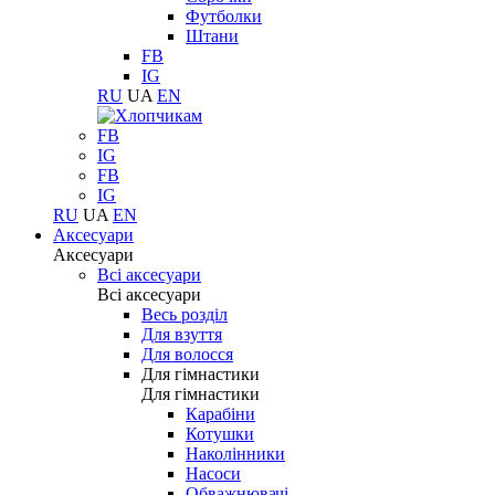
Футболки
Штани
FB
IG
RU
UA
EN
FB
IG
FB
IG
RU
UA
EN
Аксесуари
Аксесуари
Всі аксесуари
Всі аксесуари
Весь розділ
Для взуття
Для волосся
Для гімнастики
Для гімнастики
Карабіни
Котушки
Наколінники
Насоси
Обважнювачі