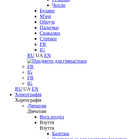
Чохли
Булави
М'ячі
Обручі
Палички
Скакалки
Стрічки
FB
IG
RU
UA
EN
FB
IG
FB
IG
RU
UA
EN
Хореографія
Хореографія
Дівчатам
Дівчатам
Весь розділ
Взуття
Взуття
Балетки