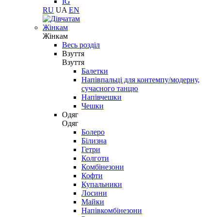
IG
RU
UA
EN
Жінкам
Жінкам
Весь розділ
Взуття
Взуття
Балетки
Напівпальці для контемпу/модерну,
сучасного танцю
Напівчешки
Чешки
Одяг
Одяг
Болеро
Білизна
Гетри
Колготи
Комбінезони
Кофти
Купальники
Лосини
Майки
Напівкомбінезони