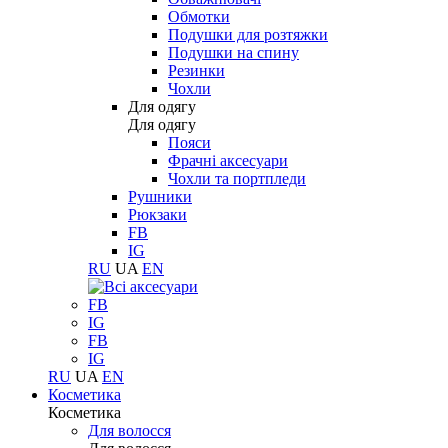
Обмотки
Подушки для розтяжки
Подушки на спину
Резинки
Чохли
Для одягу
Для одягу
Пояси
Фрачні аксесуари
Чохли та портпледи
Рушники
Рюкзаки
FB
IG
RU
UA
EN
FB
IG
FB
IG
RU
UA
EN
Косметика
Косметика
Для волосся