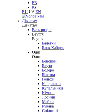
FB
IG
RU
UA
EN
Дівчатам
Дівчатам
Весь розділ
Взуття
Взуття
Балетки
Блок Каблук
Одяг
Одяг
Бейсики
Блузи
Болеро
Білизна
Гольфи
Кардигани
Купальники
Кімоно
Лосини
Майки
Рукава
Спідниці