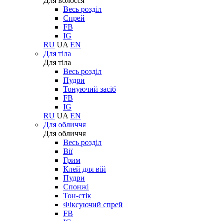
Для волосся
Весь розділ
Спрей
FB
IG
RU
UA
EN
Для тіла
Для тіла
Весь розділ
Пудри
Тонуючий засіб
FB
IG
RU
UA
EN
Для обличчя
Для обличчя
Весь розділ
Вії
Грим
Клей для вій
Пудри
Спонжі
Тон-стік
Фіксуючий спрей
FB