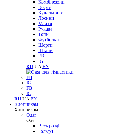
Комбінезони
Кофти
Купальники
Лосини
Майки
Рукава
Топи
Футболки
Шорти
Штани
FB
IG
RU
UA
EN
FB
IG
FB
IG
RU
UA
EN
Хлопчикам
Хлопчикам
Одяг
Одяг
Весь розділ
Гольфи