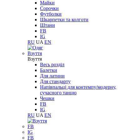
Майки
Сорочки
Футболки
Шкарпетки та колготи
Штани
FB
IG
RU
UA
EN
Взуття
Взуття
Весь розділ
Балетки
Для латини
Для стандарту
Напівпальці для контемпу/модерну,
сучасного танцю
Чешки
FB
IG
RU
UA
EN
FB
IG
FB