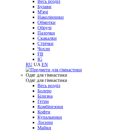
Весь розділ
Булави
М'ячі
Наколінники
Обмотки
Обручі
Палочки
Скакалки
Стрічки
Чохли
FB
IG
RU
UA
EN
Одяг для гімнастики
Одяг для гімнастики
Весь розділ
Болеро
Білизна
Гетри
Комбінезони
Кофти
Купальники
Лосини
Майки