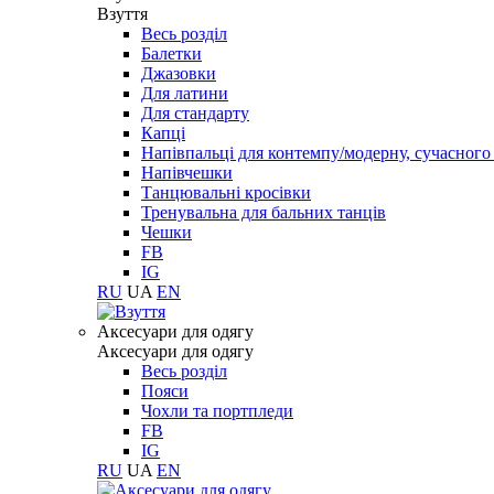
Взуття
Весь розділ
Балетки
Джазовки
Для латини
Для стандарту
Капці
Напівпальці для контемпу/модерну, сучасног
Напівчешки
Танцювальні кросівки
Тренувальна для бальних танців
Чешки
FB
IG
RU
UA
EN
Aксесуари для одягу
Aксесуари для одягу
Весь розділ
Пояси
Чохли та портпледи
FB
IG
RU
UA
EN