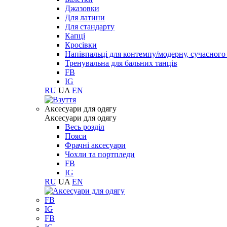
Джазовки
Для латини
Для стандарту
Капці
Кросівки
Напівпальці для контемпу/модерну, сучасног
Тренувальна для бальних танців
FB
IG
RU
UA
EN
Aксесуари для одягу
Aксесуари для одягу
Весь розділ
Пояси
Фрачні аксесуари
Чохли та портпледи
FB
IG
RU
UA
EN
FB
IG
FB