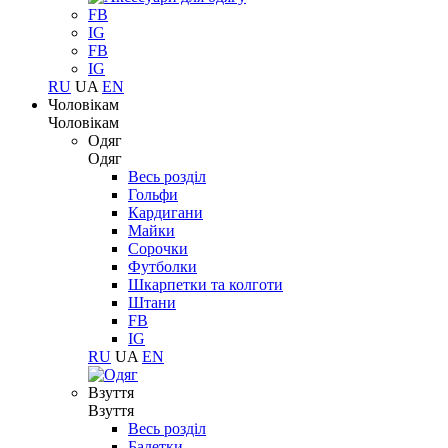
FB
IG
FB
IG
RU
UA
EN
Чоловікам
Чоловікам
Одяг
Одяг
Весь розділ
Гольфи
Кардигани
Майки
Сорочки
Футболки
Шкарпетки та колготи
Штани
FB
IG
RU
UA
EN
Взуття
Взуття
Весь розділ
Балетки