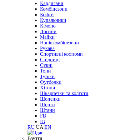
Кардигани
Комбінезони
Кофти
Купальники
Кімоно
Лосини
Майки
Напівкомбінезони
Рукава
Спортивні костюми
Спідниці
Сукні
Топи
Туніки
Футболки
Хітони
Шкарпетки та колготи
Шопенки
Шорти
Штани
FB
IG
RU
UA
EN
Взуття