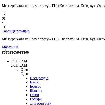
Ми переїхали на нову адресу - ТЦ «Квадрат», м. Київ, вул. Оле
01
/
11
Таблиця розмірів
Ми переїхали на нову адресу - ТЦ «Квадрат», м. Київ, вул. Оле
Магазини
ЖІНКАМ
ЖІНКАМ
Одяг
Одяг
Весь розділ
Блузи
Болеро
Білизна
Гетри
Гольфи
Для розігріву