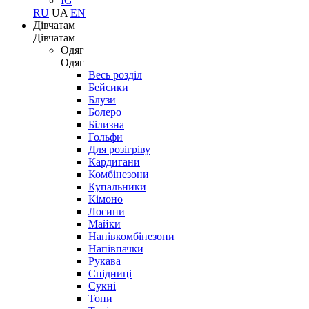
IG
RU
UA
EN
Дівчатам
Дівчатам
Одяг
Одяг
Весь розділ
Бейсики
Блузи
Болеро
Білизна
Гольфи
Для розігріву
Кардигани
Комбінезони
Купальники
Кімоно
Лосини
Майки
Напівкомбінезони
Напівпачки
Рукава
Спідниці
Сукні
Топи