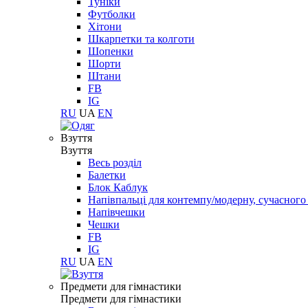
Туніки
Футболки
Хітони
Шкарпетки та колготи
Шопенки
Шорти
Штани
FB
IG
RU
UA
EN
Взуття
Взуття
Весь розділ
Балетки
Блок Каблук
Напівпальці для контемпу/модерну, сучасног
Напівчешки
Чешки
FB
IG
RU
UA
EN
Предмети для гімнастики
Предмети для гімнастики