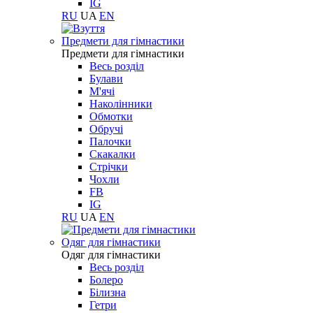
IG
RU
UA
EN
Предмети для гімнастики
Предмети для гімнастики
Весь розділ
Булави
М'ячі
Наколінники
Обмотки
Обручі
Палочки
Скакалки
Стрічки
Чохли
FB
IG
RU
UA
EN
Одяг для гімнастики
Одяг для гімнастики
Весь розділ
Болеро
Білизна
Гетри