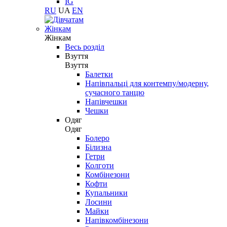
IG
RU
UA
EN
Жінкам
Жінкам
Весь розділ
Взуття
Взуття
Балетки
Напівпальці для контемпу/модерну,
сучасного танцю
Напівчешки
Чешки
Одяг
Одяг
Болеро
Білизна
Гетри
Колготи
Комбінезони
Кофти
Купальники
Лосини
Майки
Напівкомбінезони