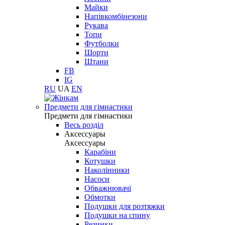
Майки
Напівкомбінезони
Рукава
Топи
Футболки
Шорти
Штани
FB
IG
RU
UA
EN
Предмети для гімнастики
Предмети для гімнастики
Весь розділ
Аксессуары
Аксессуары
Карабіни
Котушки
Наколінники
Насоси
Обважнювачі
Обмотки
Подушки для розтяжки
Подушки на спину
Резинки