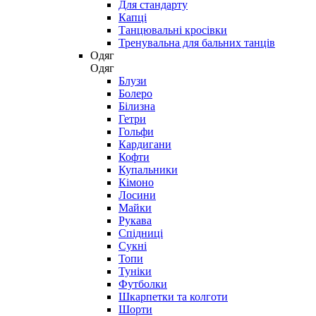
Для стандарту
Капці
Танцювальні кросівки
Тренувальна для бальних танців
Одяг
Одяг
Блузи
Болеро
Білизна
Гетри
Гольфи
Кардигани
Кофти
Купальники
Кімоно
Лосини
Майки
Рукава
Спідниці
Сукні
Топи
Туніки
Футболки
Шкарпетки та колготи
Шорти