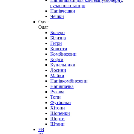
Напівпальці для контемпу/модерну,
сучасного танцю
Напівчешки
Чешки
Одяг
Одяг
Болеро
Білизна
Гетри
Колготи
Комбінезони
Кофти
Купальники
Лосини
Майки
Напівкомбінезони
Напівпачка
Рукава
Топи
Футболки
Хітони
Шопенки
Шорти
Штани
FB