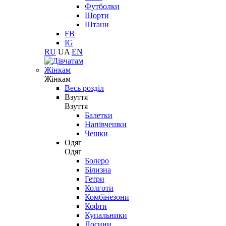
Футболки
Шорти
Штани
FB
IG
RU
UA
EN
Жінкам
Жінкам
Весь розділ
Взуття
Взуття
Балетки
Напівчешки
Чешки
Одяг
Одяг
Болеро
Білизна
Гетри
Колготи
Комбінезони
Кофти
Купальники
Лосини