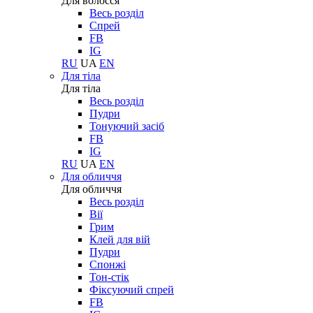
Для волосся
Весь розділ
Спрей
FB
IG
RU
UA
EN
Для тіла
Для тіла
Весь розділ
Пудри
Тонуючий засіб
FB
IG
RU
UA
EN
Для обличчя
Для обличчя
Весь розділ
Вії
Грим
Клей для вій
Пудри
Спонжі
Тон-стік
Фіксуючий спрей
FB