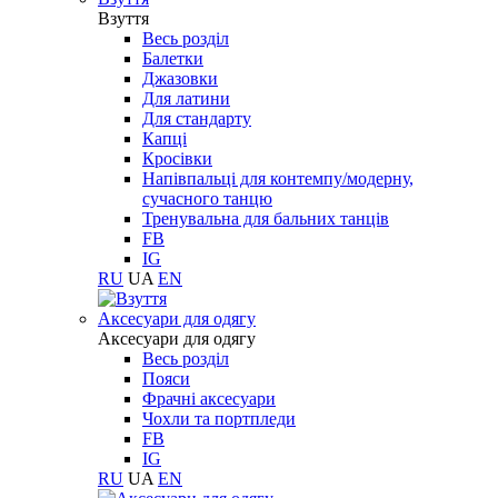
Взуття
Весь розділ
Балетки
Джазовки
Для латини
Для стандарту
Капці
Кросівки
Напівпальці для контемпу/модерну,
сучасного танцю
Тренувальна для бальних танців
FB
IG
RU
UA
EN
Aксесуари для одягу
Aксесуари для одягу
Весь розділ
Пояси
Фрачні аксесуари
Чохли та портпледи
FB
IG
RU
UA
EN