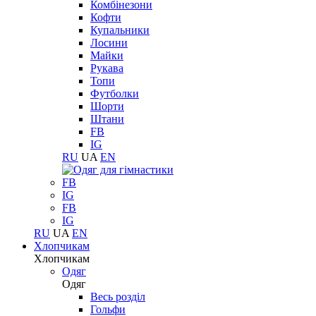
Комбінезони
Кофти
Купальники
Лосини
Майки
Рукава
Топи
Футболки
Шорти
Штани
FB
IG
RU
UA
EN
FB
IG
FB
IG
RU
UA
EN
Хлопчикам
Хлопчикам
Одяг
Одяг
Весь розділ
Гольфи