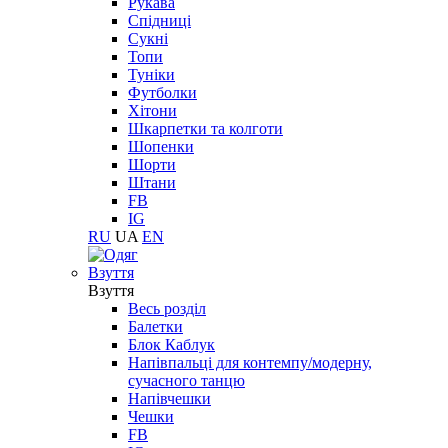
Рукава
Спідниці
Сукні
Топи
Туніки
Футболки
Хітони
Шкарпетки та колготи
Шопенки
Шорти
Штани
FB
IG
RU
UA
EN
Взуття
Взуття
Весь розділ
Балетки
Блок Каблук
Напівпальці для контемпу/модерну,
сучасного танцю
Напівчешки
Чешки
FB