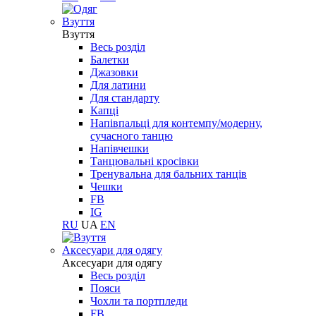
Взуття
Взуття
Весь розділ
Балетки
Джазовки
Для латини
Для стандарту
Капці
Напівпальці для контемпу/модерну,
сучасного танцю
Напівчешки
Танцювальні кросівки
Тренувальна для бальних танців
Чешки
FB
IG
RU
UA
EN
Aксесуари для одягу
Aксесуари для одягу
Весь розділ
Пояси
Чохли та портпледи
FB