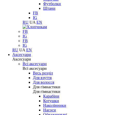
Футболки
Штани
FB
IG
RU
UA
EN
FB
IG
FB
IG
RU
UA
EN
Аксесуари
Аксесуари
Всі аксесуари
Всі аксесуари
Весь розділ
Для взуття
Для волосся
Для гімнастики
Для гімнастики
Карабіни
Котушки
Наколінники
Насоси
Обважнювачі