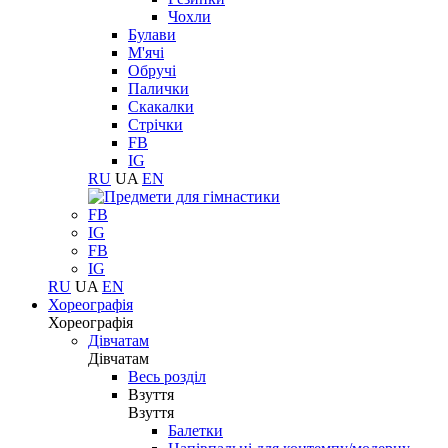
Чохли
Булави
М'ячі
Обручі
Палички
Скакалки
Стрічки
FB
IG
RU
UA
EN
FB
IG
FB
IG
RU
UA
EN
Хореографія
Хореографія
Дівчатам
Дівчатам
Весь розділ
Взуття
Взуття
Балетки