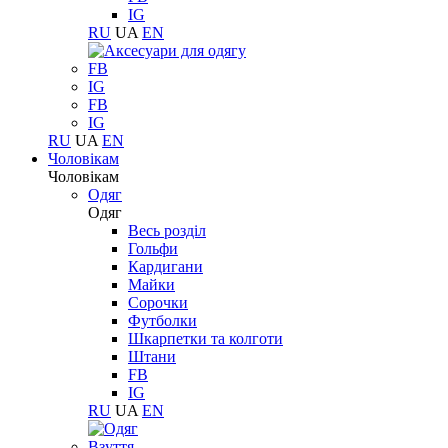
IG
RU
UA
EN
FB
IG
FB
IG
RU
UA
EN
Чоловікам
Чоловікам
Одяг
Одяг
Весь розділ
Гольфи
Кардигани
Майки
Сорочки
Футболки
Шкарпетки та колготи
Штани
FB
IG
RU
UA
EN
Взуття