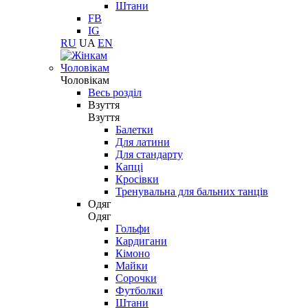
Штани
FB
IG
RU
UA
EN
Чоловікам
Чоловікам
Весь розділ
Взуття
Взуття
Балетки
Для латини
Для стандарту
Капці
Кросівки
Тренувальна для бальних танців
Одяг
Одяг
Гольфи
Кардигани
Кімоно
Майки
Сорочки
Футболки
Штани