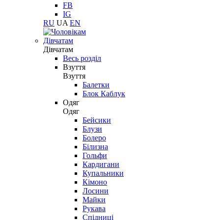
FB
IG
RU
UA
EN
Дівчатам
Дівчатам
Весь розділ
Взуття
Взуття
Балетки
Блок Каблук
Одяг
Одяг
Бейсики
Блузи
Болеро
Білизна
Гольфи
Кардигани
Купальники
Кімоно
Лосини
Майки
Рукава
Спідниці