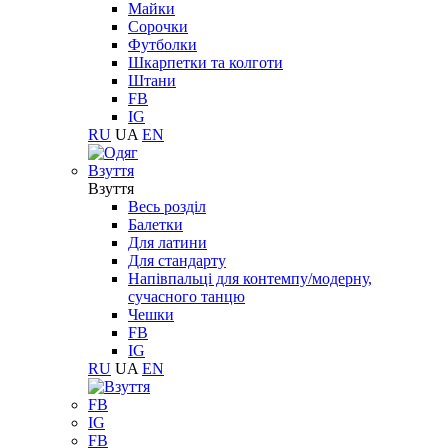
Майки
Сорочки
Футболки
Шкарпетки та колготи
Штани
FB
IG
RU
UA
EN
Взуття
Взуття
Весь розділ
Балетки
Для латини
Для стандарту
Напівпальці для контемпу/модерну,
сучасного танцю
Чешки
FB
IG
RU
UA
EN
FB
IG
FB