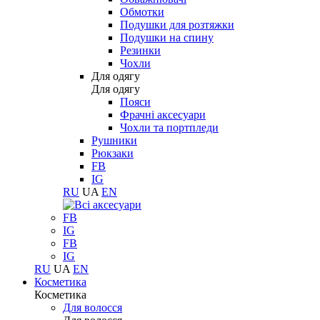
Обмотки
Подушки для розтяжки
Подушки на спину
Резинки
Чохли
Для одягу
Для одягу
Пояси
Фрачні аксесуари
Чохли та портпледи
Рушники
Рюкзаки
FB
IG
RU
UA
EN
FB
IG
FB
IG
RU
UA
EN
Косметика
Косметика
Для волосся