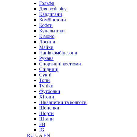
Гольфи
Для розігріву
Кардигани
Комбінезони
Кофти
Купальники
Кімоно
Лосини
Майки
Напівкомбінезони
Рукава
Спортивні костюми
Спідниці
Сукні
Топи
Туніки
Футболки
Хітони
Шкарпетки та колготи
Шопенки
Шорти
Штани
FB
IG
RU
UA
EN