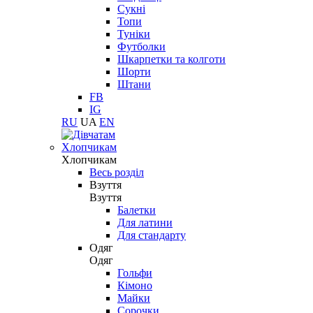
Сукні
Топи
Туніки
Футболки
Шкарпетки та колготи
Шорти
Штани
FB
IG
RU
UA
EN
Хлопчикам
Хлопчикам
Весь розділ
Взуття
Взуття
Балетки
Для латини
Для стандарту
Одяг
Одяг
Гольфи
Кімоно
Майки
Сорочки