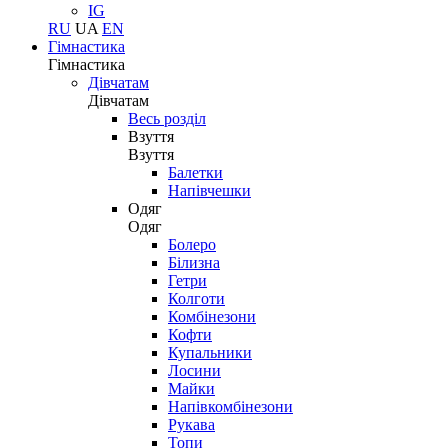
IG
RU
UA
EN
Гімнастика
Гімнастика
Дівчатам
Дівчатам
Весь розділ
Взуття
Взуття
Балетки
Напівчешки
Одяг
Одяг
Болеро
Білизна
Гетри
Колготи
Комбінезони
Кофти
Купальники
Лосини
Майки
Напівкомбінезони
Рукава
Топи