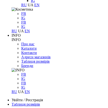
IG
RU
UA
EN
FB
IG
FB
IG
RU
UA
EN
INFO
INFO
Про нас
Каталоги
Контакти
Адреси магазинів
Таблиця розмірів
Бренди
FB
IG
FB
IG
RU
UA
EN
Увійти
/
Реєстрація
Таблиця розмірів