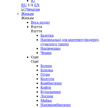
IG
RU
UA
EN
Жінкам
Жінкам
Весь розділ
Взуття
Взуття
Балетки
Напівпальці для контемпу/модерну,
сучасного танцю
Напівчешки
Чешки
Одяг
Одяг
Болеро
Білизна
Гетри
Колготи
Комбінезони
Кофти
Купальники
Лосини
Майки
Напівкомбінезони