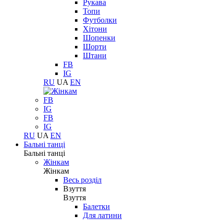
Рукава
Топи
Футболки
Хітони
Шопенки
Шорти
Штани
FB
IG
RU
UA
EN
FB
IG
FB
IG
RU
UA
EN
Бальні танці
Бальні танці
Жінкам
Жінкам
Весь розділ
Взуття
Взуття
Балетки
Для латини