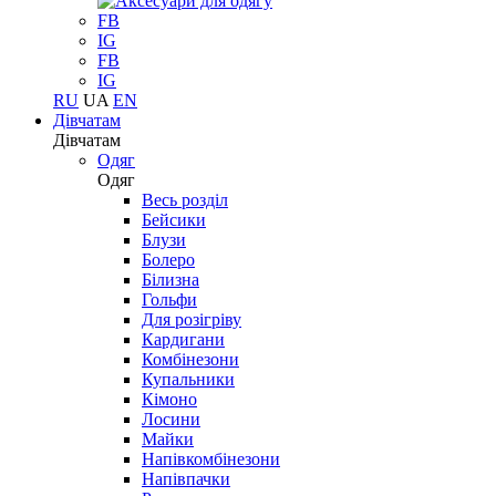
FB
IG
FB
IG
RU
UA
EN
Дівчатам
Дівчатам
Одяг
Одяг
Весь розділ
Бейсики
Блузи
Болеро
Білизна
Гольфи
Для розігріву
Кардигани
Комбінезони
Купальники
Кімоно
Лосини
Майки
Напівкомбінезони
Напівпачки