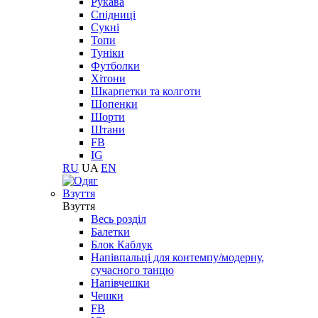
Рукава
Спідниці
Сукні
Топи
Туніки
Футболки
Хітони
Шкарпетки та колготи
Шопенки
Шорти
Штани
FB
IG
RU
UA
EN
Взуття
Взуття
Весь розділ
Балетки
Блок Каблук
Напівпальці для контемпу/модерну,
сучасного танцю
Напівчешки
Чешки
FB