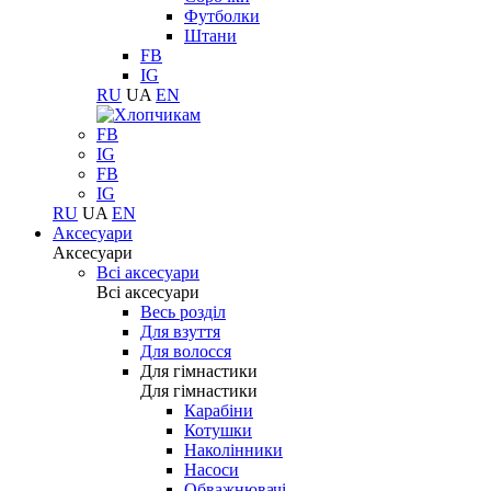
Футболки
Штани
FB
IG
RU
UA
EN
FB
IG
FB
IG
RU
UA
EN
Аксесуари
Аксесуари
Всі аксесуари
Всі аксесуари
Весь розділ
Для взуття
Для волосся
Для гімнастики
Для гімнастики
Карабіни
Котушки
Наколінники
Насоси
Обважнювачі