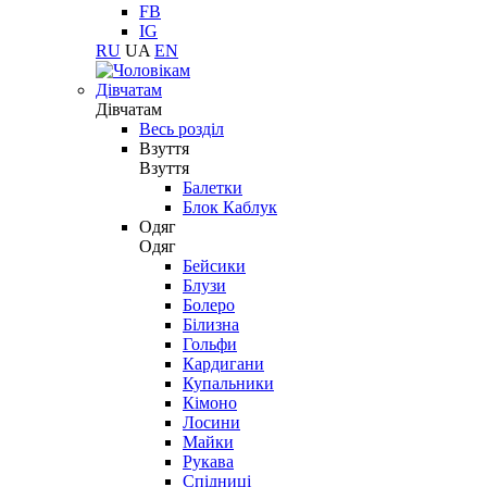
FB
IG
RU
UA
EN
Дівчатам
Дівчатам
Весь розділ
Взуття
Взуття
Балетки
Блок Каблук
Одяг
Одяг
Бейсики
Блузи
Болеро
Білизна
Гольфи
Кардигани
Купальники
Кімоно
Лосини
Майки
Рукава
Спідниці