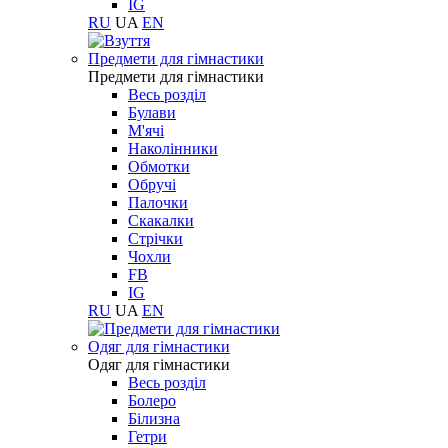
IG
RU
UA
EN
Предмети для гімнастики
Предмети для гімнастики
Весь розділ
Булави
М'ячі
Наколінники
Обмотки
Обручі
Палочки
Скакалки
Стрічки
Чохли
FB
IG
RU
UA
EN
Одяг для гімнастики
Одяг для гімнастики
Весь розділ
Болеро
Білизна
Гетри