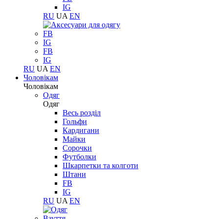
IG
RU
UA
EN
FB
IG
FB
IG
RU
UA
EN
Чоловікам
Чоловікам
Одяг
Одяг
Весь розділ
Гольфи
Кардигани
Майки
Сорочки
Футболки
Шкарпетки та колготи
Штани
FB
IG
RU
UA
EN
Взуття