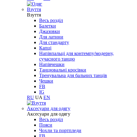
Взуття
Взуття
Весь розділ
Балетки
Джазовки
Для латини
Для стандарту
Капці
Напівпальці для контемпу/модерну,
сучасного танцю
Напівчешки
Танцювальні кросівки
Тренувальна для бальних танців
Чешки
FB
IG
RU
UA
EN
Aксесуари для одягу
Aксесуари для одягу
Весь розділ
Пояси
Чохли та портпледи
FB