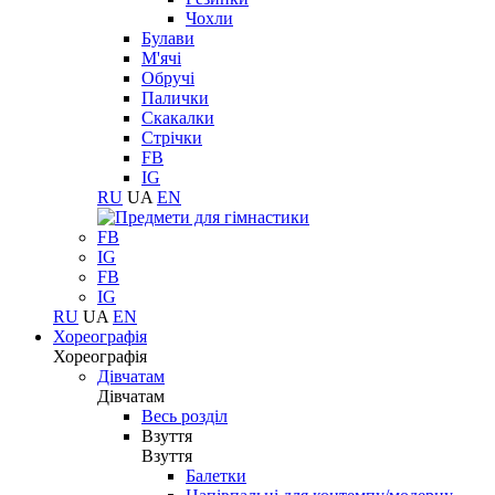
Чохли
Булави
М'ячі
Обручі
Палички
Скакалки
Стрічки
FB
IG
RU
UA
EN
FB
IG
FB
IG
RU
UA
EN
Хореографія
Хореографія
Дівчатам
Дівчатам
Весь розділ
Взуття
Взуття
Балетки