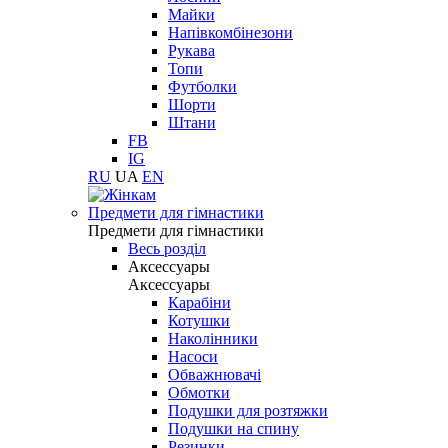
Майки
Напівкомбінезони
Рукава
Топи
Футболки
Шорти
Штани
FB
IG
RU
UA
EN
Предмети для гімнастики
Предмети для гімнастики
Весь розділ
Аксессуары
Аксессуары
Карабіни
Котушки
Наколінники
Насоси
Обважнювачі
Обмотки
Подушки для розтяжки
Подушки на спину
Резинки