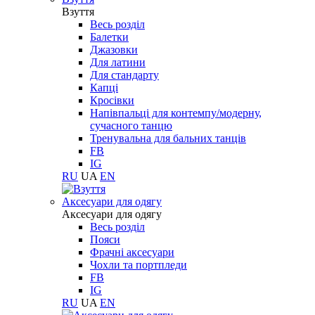
Взуття
Весь розділ
Балетки
Джазовки
Для латини
Для стандарту
Капці
Кросівки
Напівпальці для контемпу/модерну,
сучасного танцю
Тренувальна для бальних танців
FB
IG
RU
UA
EN
Aксесуари для одягу
Aксесуари для одягу
Весь розділ
Пояси
Фрачні аксесуари
Чохли та портпледи
FB
IG
RU
UA
EN