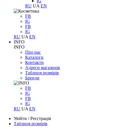
IG
RU
UA
EN
FB
IG
FB
IG
RU
UA
EN
INFO
INFO
Про нас
Каталоги
Контакти
Адреси магазинів
Таблиця розмірів
Бренди
FB
IG
FB
IG
RU
UA
EN
Увійти
/
Реєстрація
Таблиця розмірів