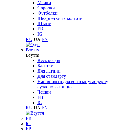
Майки
Сорочки
Футболки
Шкарпетки та колготи
Штани
FB
IG
RU
UA
EN
Взуття
Взуття
Весь розділ
Балетки
Для латини
Для стандарту
Напівпальці для контемпу/модерну,
сучасного танцю
Чешки
FB
IG
RU
UA
EN
FB
IG
FB