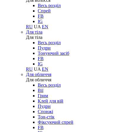
Для волосся
Весь розділ
Спрей
FB
IG
RU
UA
EN
Для тіла
Для тіла
Весь розділ
Пудри
Тонуючий засіб
FB
IG
RU
UA
EN
Для обличчя
Для обличчя
Весь розділ
Вії
Грим
Клей для вій
Пудри
Спонжі
Тон-стік
Фіксуючий спрей
FB