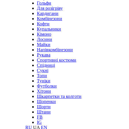
Гольфи
Для розігріву
Кардигани
Комбінезони
Кофти
Купальники
Кімоно
Лосини
Майки
Напівкомбінезони
Рукава
Спортивні костюми
Спідниці
Сукні
Топи
Туніки
Футболки
Хітони
Шкарпетки та колготи
Шопенки
Шорти
Штани
FB
IG
RU
UA
EN