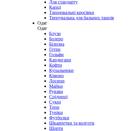
Для стандарту
Капці
Танцювальні кросівки
Тренувальна для бальних танців
Одяг
Одяг
Блузи
Болеро
Білизна
Гетри
Гольфи
Кардигани
Кофти
Купальники
Кімоно
Лосини
Майки
Рукава
Спідниці
Сукні
Топи
Туніки
Футболки
Шкарпетки та колготи
Шорти