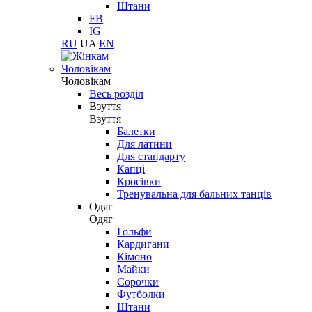
Штани
FB
IG
RU
UA
EN
Чоловікам
Чоловікам
Весь розділ
Взуття
Взуття
Балетки
Для латини
Для стандарту
Капці
Кросівки
Тренувальна для бальних танців
Одяг
Одяг
Гольфи
Кардигани
Кімоно
Майки
Сорочки
Футболки
Штани