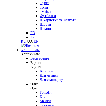
Сукні
Топи
Туніки
Футболки
Шкарпетки та колготи
Шорти
Штани
FB
IG
RU
UA
EN
Хлопчикам
Хлопчикам
Весь розділ
Взуття
Взуття
Балетки
Для латини
Для стандарту
Одяг
Одяг
Гольфи
Кімоно
Майки
Сорочки