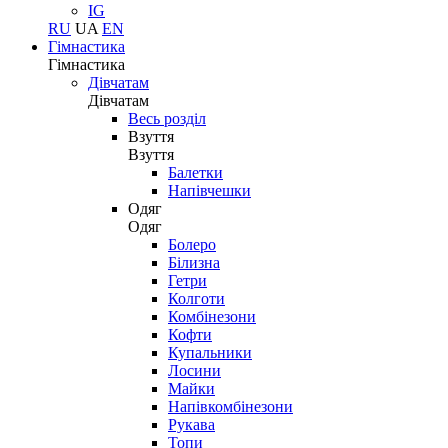
IG
RU
UA
EN
Гімнастика
Гімнастика
Дівчатам
Дівчатам
Весь розділ
Взуття
Взуття
Балетки
Напівчешки
Одяг
Одяг
Болеро
Білизна
Гетри
Колготи
Комбінезони
Кофти
Купальники
Лосини
Майки
Напівкомбінезони
Рукава
Топи