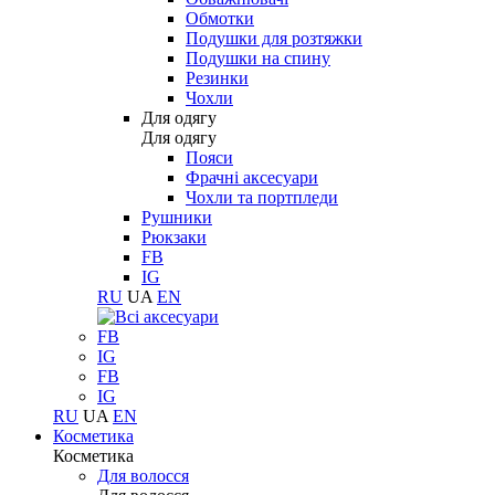
Обмотки
Подушки для розтяжки
Подушки на спину
Резинки
Чохли
Для одягу
Для одягу
Пояси
Фрачні аксесуари
Чохли та портпледи
Рушники
Рюкзаки
FB
IG
RU
UA
EN
FB
IG
FB
IG
RU
UA
EN
Косметика
Косметика
Для волосся