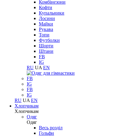
Комбінезони
Кофти
Купальники
Лосини
Майки
Рукава
Топи
Футболки
Шорти
Штани
FB
IG
RU
UA
EN
FB
IG
FB
IG
RU
UA
EN
Хлопчикам
Хлопчикам
Одяг
Одяг
Весь розділ
Гольфи