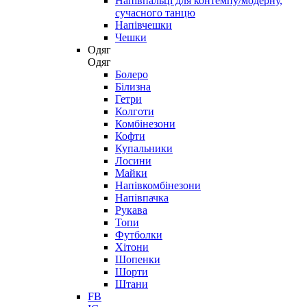
Напівпальці для контемпу/модерну,
сучасного танцю
Напівчешки
Чешки
Одяг
Одяг
Болеро
Білизна
Гетри
Колготи
Комбінезони
Кофти
Купальники
Лосини
Майки
Напівкомбінезони
Напівпачка
Рукава
Топи
Футболки
Хітони
Шопенки
Шорти
Штани
FB