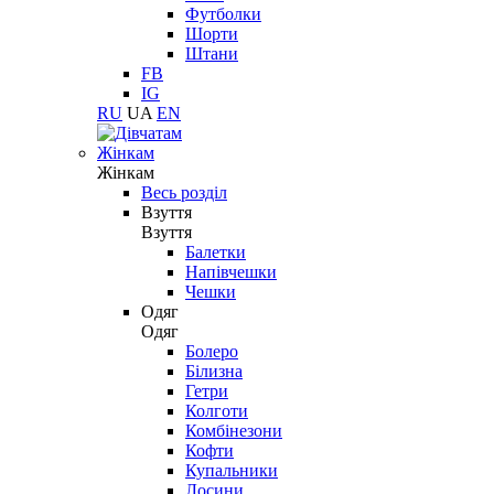
Футболки
Шорти
Штани
FB
IG
RU
UA
EN
Жінкам
Жінкам
Весь розділ
Взуття
Взуття
Балетки
Напівчешки
Чешки
Одяг
Одяг
Болеро
Білизна
Гетри
Колготи
Комбінезони
Кофти
Купальники
Лосини