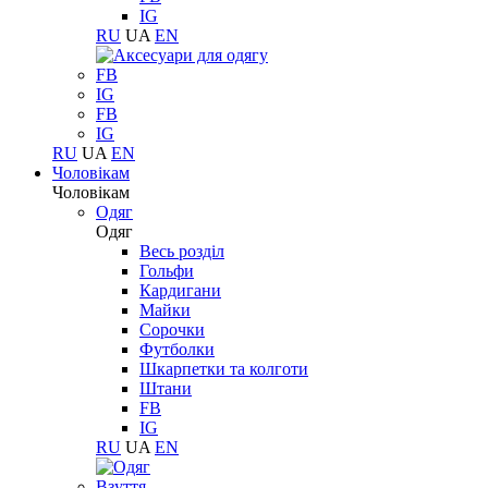
IG
RU
UA
EN
FB
IG
FB
IG
RU
UA
EN
Чоловікам
Чоловікам
Одяг
Одяг
Весь розділ
Гольфи
Кардигани
Майки
Сорочки
Футболки
Шкарпетки та колготи
Штани
FB
IG
RU
UA
EN
Взуття