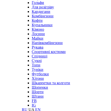
Гольфи
Для розігріву
Кардигани
Комбінезони
Кофти
Купальники
Кімоно
Лосини
Майки
Напівкомбінезони
Рукава
Спортивні костюми
Спідниці
Сукні
Топи
Туніки
Футболки
Хітони
Шкарпетки та колготи
Шопенки
Шорти
Штани
FB
IG
RU
UA
EN