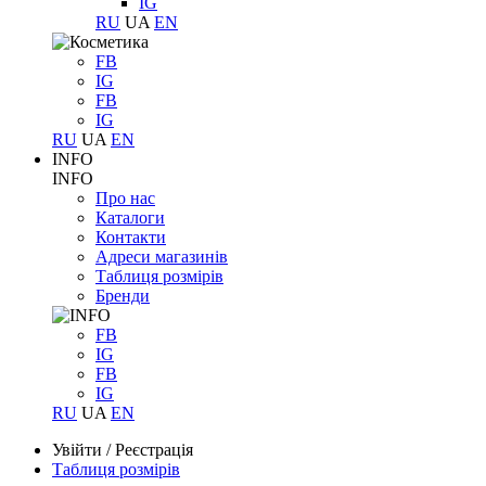
IG
RU
UA
EN
FB
IG
FB
IG
RU
UA
EN
INFO
INFO
Про нас
Каталоги
Контакти
Адреси магазинів
Таблиця розмірів
Бренди
FB
IG
FB
IG
RU
UA
EN
Увійти
/
Реєстрація
Таблиця розмірів