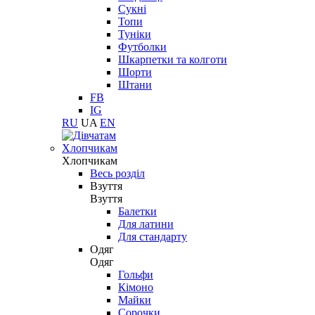
Сукні
Топи
Туніки
Футболки
Шкарпетки та колготи
Шорти
Штани
FB
IG
RU
UA
EN
Хлопчикам
Хлопчикам
Весь розділ
Взуття
Взуття
Балетки
Для латини
Для стандарту
Одяг
Одяг
Гольфи
Кімоно
Майки
Сорочки