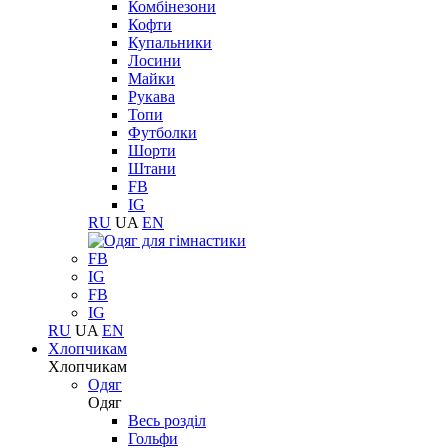
Комбінезони
Кофти
Купальники
Лосини
Майки
Рукава
Топи
Футболки
Шорти
Штани
FB
IG
RU
UA
EN
FB
IG
FB
IG
RU
UA
EN
Хлопчикам
Хлопчикам
Одяг
Одяг
Весь розділ
Гольфи