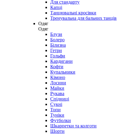
Для стандарту
Капці
Танцювальні кросівки
Тренувальна для бальних танців
Одяг
Одяг
Блузи
Болеро
Білизна
Гетри
Гольфи
Кардигани
Кофти
Купальники
Кімоно
Лосини
Майки
Рукава
Спідниці
Сукні
Топи
Туніки
Футболки
Шкарпетки та колготи
Шорти