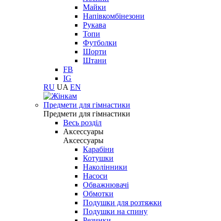
Майки
Напівкомбінезони
Рукава
Топи
Футболки
Шорти
Штани
FB
IG
RU
UA
EN
Предмети для гімнастики
Предмети для гімнастики
Весь розділ
Аксессуары
Аксессуары
Карабіни
Котушки
Наколінники
Насоси
Обважнювачі
Обмотки
Подушки для розтяжки
Подушки на спину
Резинки