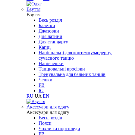
Взуття
Взуття
Весь розділ
Балетки
Джазовки
Для латини
Для стандарту
Капці
Напівпальці для контемпу/модерну,
сучасного танцю
Напівчешки
Танцювальні кросівки
Тренувальна для бальних танців
Чешки
FB
IG
RU
UA
EN
Aксесуари для одягу
Aксесуари для одягу
Весь розділ
Пояси
Чохли та портпледи
FB