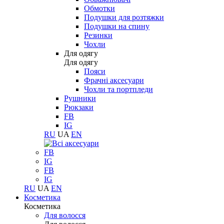
Обмотки
Подушки для розтяжки
Подушки на спину
Резинки
Чохли
Для одягу
Для одягу
Пояси
Фрачні аксесуари
Чохли та портпледи
Рушники
Рюкзаки
FB
IG
RU
UA
EN
FB
IG
FB
IG
RU
UA
EN
Косметика
Косметика
Для волосся