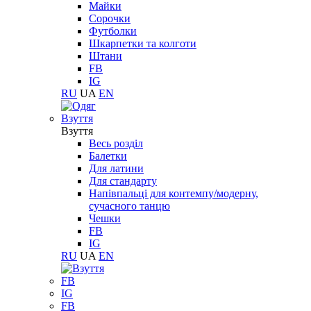
Майки
Сорочки
Футболки
Шкарпетки та колготи
Штани
FB
IG
RU
UA
EN
Взуття
Взуття
Весь розділ
Балетки
Для латини
Для стандарту
Напівпальці для контемпу/модерну,
сучасного танцю
Чешки
FB
IG
RU
UA
EN
FB
IG
FB