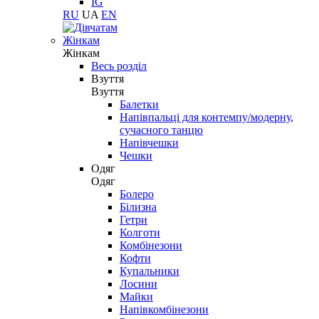
IG
RU
UA
EN
Жінкам
Жінкам
Весь розділ
Взуття
Взуття
Балетки
Напівпальці для контемпу/модерну,
сучасного танцю
Напівчешки
Чешки
Одяг
Одяг
Болеро
Білизна
Гетри
Колготи
Комбінезони
Кофти
Купальники
Лосини
Майки
Напівкомбінезони