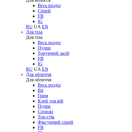
Для волосся
Весь розділ
Спрей
FB
IG
RU
UA
EN
Для тіла
Для тіла
Весь розділ
Пудри
Тонуючий засіб
FB
IG
RU
UA
EN
Для обличчя
Для обличчя
Весь розділ
Вії
Грим
Клей для вій
Пудри
Спонжі
Тон-стік
Фіксуючий спрей
FB