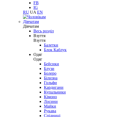
FB
IG
RU
UA
EN
Дівчатам
Дівчатам
Весь розділ
Взуття
Взуття
Балетки
Блок Каблук
Одяг
Одяг
Бейсики
Блузи
Болеро
Білизна
Гольфи
Кардигани
Купальники
Кімоно
Лосини
Майки
Рукава
Спідниці