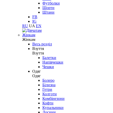
Футболки
Шорти
Штани
FB
IG
RU
UA
EN
Жінкам
Жінкам
Весь розділ
Взуття
Взуття
Балетки
Напівчешки
Чешки
Одяг
Одяг
Болеро
Білизна
Гетри
Колготи
Комбінезони
Кофти
Купальники
Лосини