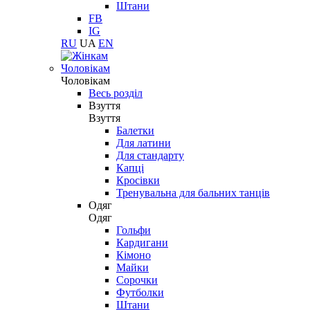
Штани
FB
IG
RU
UA
EN
Чоловікам
Чоловікам
Весь розділ
Взуття
Взуття
Балетки
Для латини
Для стандарту
Капці
Кросівки
Тренувальна для бальних танців
Одяг
Одяг
Гольфи
Кардигани
Кімоно
Майки
Сорочки
Футболки
Штани