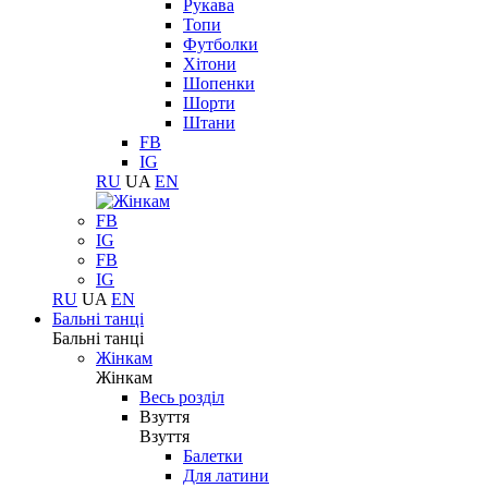
Рукава
Топи
Футболки
Хітони
Шопенки
Шорти
Штани
FB
IG
RU
UA
EN
FB
IG
FB
IG
RU
UA
EN
Бальні танці
Бальні танці
Жінкам
Жінкам
Весь розділ
Взуття
Взуття
Балетки
Для латини