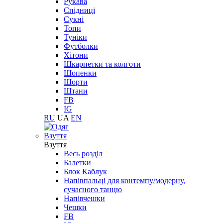
Рукава
Спідниці
Сукні
Топи
Туніки
Футболки
Хітони
Шкарпетки та колготи
Шопенки
Шорти
Штани
FB
IG
RU
UA
EN
Взуття
Взуття
Весь розділ
Балетки
Блок Каблук
Напівпальці для контемпу/модерну,
сучасного танцю
Напівчешки
Чешки
FB