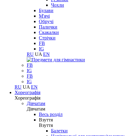
Чохли
Булави
М'ячі
Обручі
Палички
Скакалки
Стрічки
FB
IG
RU
UA
EN
FB
IG
FB
IG
RU
UA
EN
Хореографія
Хореографія
Дівчатам
Дівчатам
Весь розділ
Взуття
Взуття
Балетки