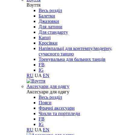
Взуття
Весь розділ
Балетки
Джазовки
Для латини
Для стандарту
Капці
Кросівки
Напівпальці для контемпу/модерну,
сучасного танцю
Тренувальна для бальних танців
FB
IG
RU
UA
EN
Aксесуари для одягу
Aксесуари для одягу
Весь розділ
Пояси
Фрачні аксесуари
Чохли та портпледи
FB
IG
RU
UA
EN