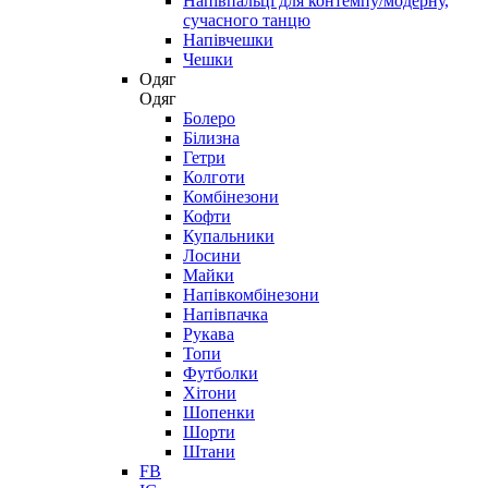
Напівпальці для контемпу/модерну,
сучасного танцю
Напівчешки
Чешки
Одяг
Одяг
Болеро
Білизна
Гетри
Колготи
Комбінезони
Кофти
Купальники
Лосини
Майки
Напівкомбінезони
Напівпачка
Рукава
Топи
Футболки
Хітони
Шопенки
Шорти
Штани
FB