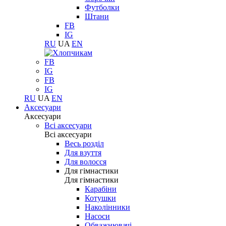
Футболки
Штани
FB
IG
RU
UA
EN
FB
IG
FB
IG
RU
UA
EN
Аксесуари
Аксесуари
Всі аксесуари
Всі аксесуари
Весь розділ
Для взуття
Для волосся
Для гімнастики
Для гімнастики
Карабіни
Котушки
Наколінники
Насоси
Обважнювачі