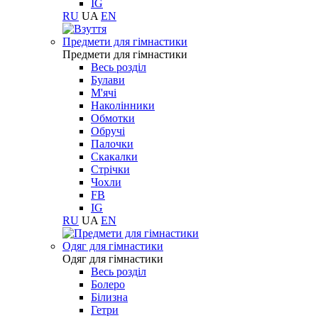
IG
RU
UA
EN
Предмети для гімнастики
Предмети для гімнастики
Весь розділ
Булави
М'ячі
Наколінники
Обмотки
Обручі
Палочки
Скакалки
Стрічки
Чохли
FB
IG
RU
UA
EN
Одяг для гімнастики
Одяг для гімнастики
Весь розділ
Болеро
Білизна
Гетри