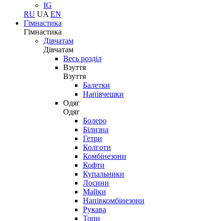
IG
RU
UA
EN
Гімнастика
Гімнастика
Дівчатам
Дівчатам
Весь розділ
Взуття
Взуття
Балетки
Напівчешки
Одяг
Одяг
Болеро
Білизна
Гетри
Колготи
Комбінезони
Кофти
Купальники
Лосини
Майки
Напівкомбінезони
Рукава
Топи