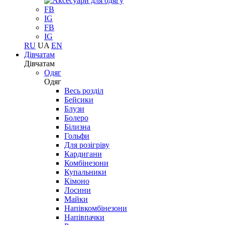
FB
IG
FB
IG
RU
UA
EN
Дівчатам
Дівчатам
Одяг
Одяг
Весь розділ
Бейсики
Блузи
Болеро
Білизна
Гольфи
Для розігріву
Кардигани
Комбінезони
Купальники
Кімоно
Лосини
Майки
Напівкомбінезони
Напівпачки