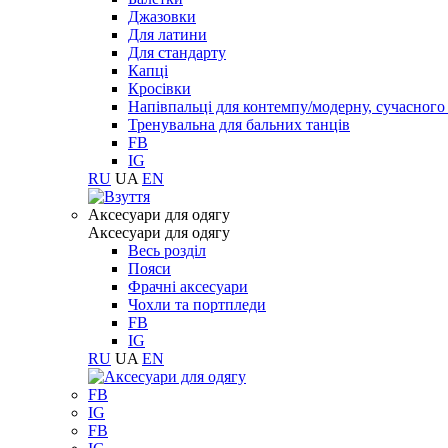
Джазовки
Для латини
Для стандарту
Капці
Кросівки
Напівпальці для контемпу/модерну, сучасног
Тренувальна для бальних танців
FB
IG
RU
UA
EN
Aксесуари для одягу
Aксесуари для одягу
Весь розділ
Пояси
Фрачні аксесуари
Чохли та портпледи
FB
IG
RU
UA
EN
FB
IG
FB