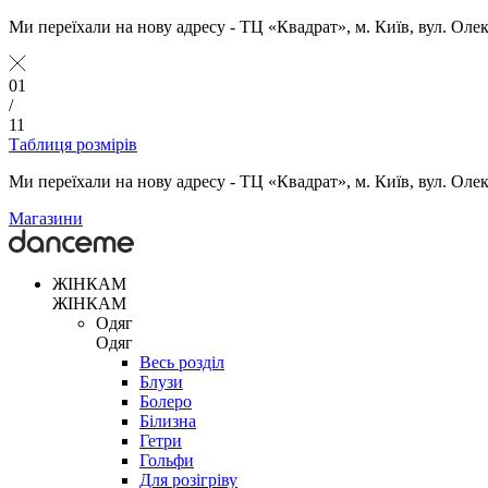
Ми переїхали на нову адресу - ТЦ «Квадрат», м. Київ, вул. Оле
01
/
11
Таблиця розмірів
Ми переїхали на нову адресу - ТЦ «Квадрат», м. Київ, вул. Оле
Магазини
ЖІНКАМ
ЖІНКАМ
Одяг
Одяг
Весь розділ
Блузи
Болеро
Білизна
Гетри
Гольфи
Для розігріву