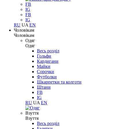
FB
IG
FB
IG
RU
UA
EN
Чоловікам
Чоловікам
Одяг
Одяг
Весь розділ
Гольфи
Кардигани
Майки
Сорочки
Футболки
Шкарпетки та колготи
Штани
FB
IG
RU
UA
EN
Взуття
Взуття
Весь розділ
Балетки