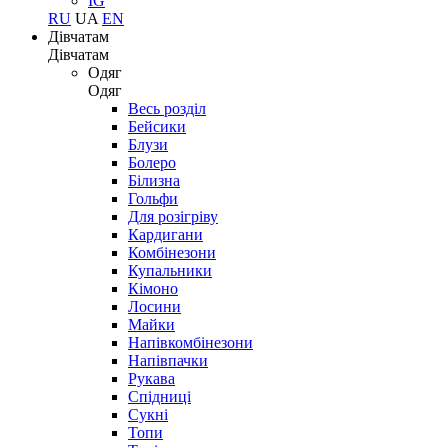
IG
RU
UA
EN
Дівчатам
Дівчатам
Одяг
Одяг
Весь розділ
Бейсики
Блузи
Болеро
Білизна
Гольфи
Для розігріву
Кардигани
Комбінезони
Купальники
Кімоно
Лосини
Майки
Напівкомбінезони
Напівпачки
Рукава
Спідниці
Сукні
Топи