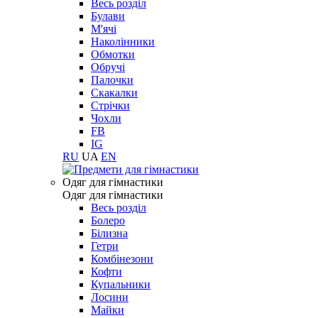
Весь розділ
Булави
М'ячі
Наколінники
Обмотки
Обручі
Палочки
Скакалки
Стрічки
Чохли
FB
IG
RU
UA
EN
Одяг для гімнастики
Одяг для гімнастики
Весь розділ
Болеро
Білизна
Гетри
Комбінезони
Кофти
Купальники
Лосини
Майки