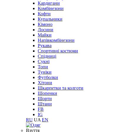
Кардигани
Комбінезони
Кофти
Купальники
Кімоно
Лосини
Майки
Напівкомбінезони
Рукава
Спортивні костюми
Спідниці
Сукні
Топи
Туніки
Футболки
Хітони
Шкарпетки та колготи
Шопенки
Шорти
Штани
FB
IG
RU
UA
EN
Взуття