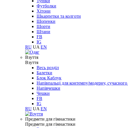
Туніки
Футболки
Хітони
Шкарпетки та колготи
Шопенки
Шорти
Штани
FB
IG
RU
UA
EN
Взуття
Взуття
Весь розділ
Балетки
Блок Каблук
Напівпальці для контемпу/модерну, сучасног
Напівчешки
Чешки
FB
IG
RU
UA
EN
Предмети для гімнастики
Предмети для гімнастики