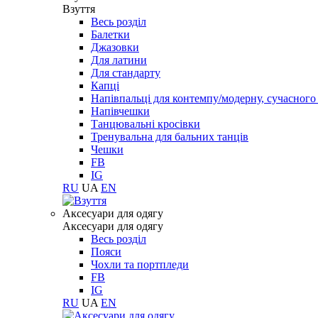
Взуття
Весь розділ
Балетки
Джазовки
Для латини
Для стандарту
Капці
Напівпальці для контемпу/модерну, сучасног
Напівчешки
Танцювальні кросівки
Тренувальна для бальних танців
Чешки
FB
IG
RU
UA
EN
Aксесуари для одягу
Aксесуари для одягу
Весь розділ
Пояси
Чохли та портпледи
FB
IG
RU
UA
EN