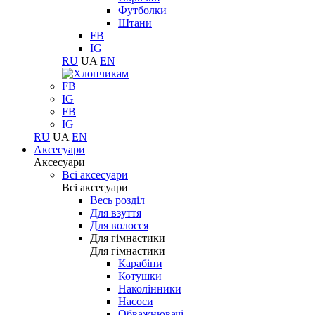
Футболки
Штани
FB
IG
RU
UA
EN
FB
IG
FB
IG
RU
UA
EN
Аксесуари
Аксесуари
Всі аксесуари
Всі аксесуари
Весь розділ
Для взуття
Для волосся
Для гімнастики
Для гімнастики
Карабіни
Котушки
Наколінники
Насоси
Обважнювачі