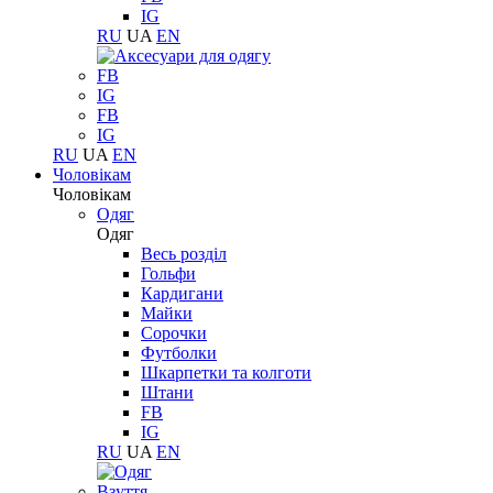
IG
RU
UA
EN
FB
IG
FB
IG
RU
UA
EN
Чоловікам
Чоловікам
Одяг
Одяг
Весь розділ
Гольфи
Кардигани
Майки
Сорочки
Футболки
Шкарпетки та колготи
Штани
FB
IG
RU
UA
EN
Взуття