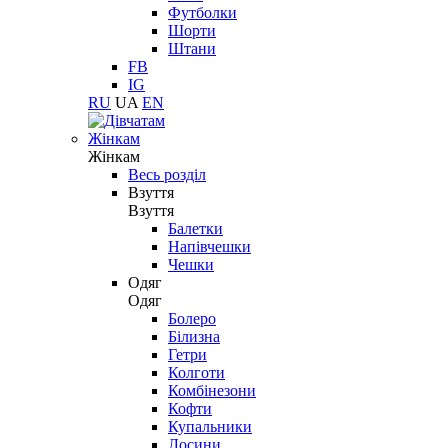
Футболки
Шорти
Штани
FB
IG
RU
UA
EN
Жінкам
Жінкам
Весь розділ
Взуття
Взуття
Балетки
Напівчешки
Чешки
Одяг
Одяг
Болеро
Білизна
Гетри
Колготи
Комбінезони
Кофти
Купальники
Лосини