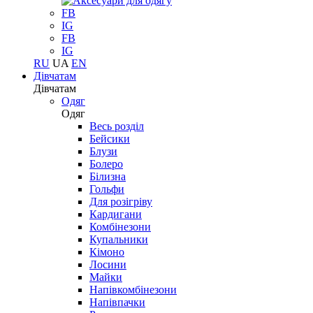
FB
IG
FB
IG
RU
UA
EN
Дівчатам
Дівчатам
Одяг
Одяг
Весь розділ
Бейсики
Блузи
Болеро
Білизна
Гольфи
Для розігріву
Кардигани
Комбінезони
Купальники
Кімоно
Лосини
Майки
Напівкомбінезони
Напівпачки