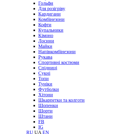
Гольфи
Для розігріву
Кардигани
Комбінезони
Кофти
Купальники
Кімоно
Лосини
Майки
Напівкомбінезони
Рукава
Спортивні костюми
Спідниці
Сукні
Топи
Туніки
Футболки
Хітони
Шкарпетки та колготи
Шопенки
Шорти
Штани
FB
IG
RU
UA
EN