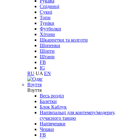
Рукава
Спідниці
Сукні
Топи
Туніки
Футболки
Хітони
Шкарпетки та колготи
Шопенки
Шорти
Штани
FB
IG
RU
UA
EN
Взуття
Взуття
Весь розділ
Балетки
Блок Каблук
Напівпальці для контемпу/модерну,
сучасного танцю
Напівчешки
Чешки
FB