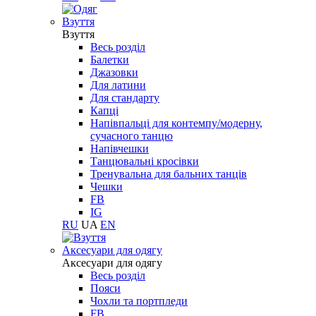
Взуття
Взуття
Весь розділ
Балетки
Джазовки
Для латини
Для стандарту
Капці
Напівпальці для контемпу/модерну,
сучасного танцю
Напівчешки
Танцювальні кросівки
Тренувальна для бальних танців
Чешки
FB
IG
RU
UA
EN
Aксесуари для одягу
Aксесуари для одягу
Весь розділ
Пояси
Чохли та портпледи
FB