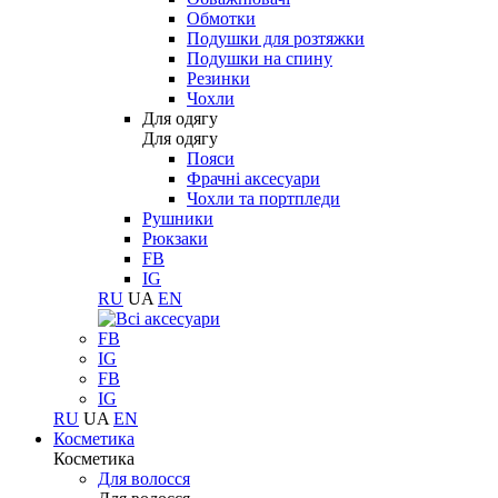
Обмотки
Подушки для розтяжки
Подушки на спину
Резинки
Чохли
Для одягу
Для одягу
Пояси
Фрачні аксесуари
Чохли та портпледи
Рушники
Рюкзаки
FB
IG
RU
UA
EN
FB
IG
FB
IG
RU
UA
EN
Косметика
Косметика
Для волосся