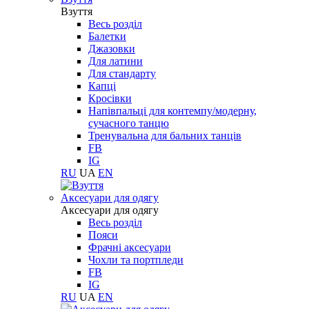
Взуття
Весь розділ
Балетки
Джазовки
Для латини
Для стандарту
Капці
Кросівки
Напівпальці для контемпу/модерну,
сучасного танцю
Тренувальна для бальних танців
FB
IG
RU
UA
EN
Aксесуари для одягу
Aксесуари для одягу
Весь розділ
Пояси
Фрачні аксесуари
Чохли та портпледи
FB
IG
RU
UA
EN