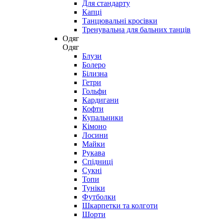
Для стандарту
Капці
Танцювальні кросівки
Тренувальна для бальних танців
Одяг
Одяг
Блузи
Болеро
Білизна
Гетри
Гольфи
Кардигани
Кофти
Купальники
Кімоно
Лосини
Майки
Рукава
Спідниці
Сукні
Топи
Туніки
Футболки
Шкарпетки та колготи
Шорти