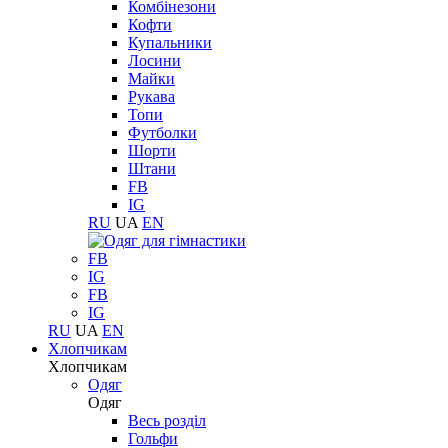
Комбінезони
Кофти
Купальники
Лосини
Майки
Рукава
Топи
Футболки
Шорти
Штани
FB
IG
RU
UA
EN
FB
IG
FB
IG
RU
UA
EN
Хлопчикам
Хлопчикам
Одяг
Одяг
Весь розділ
Гольфи