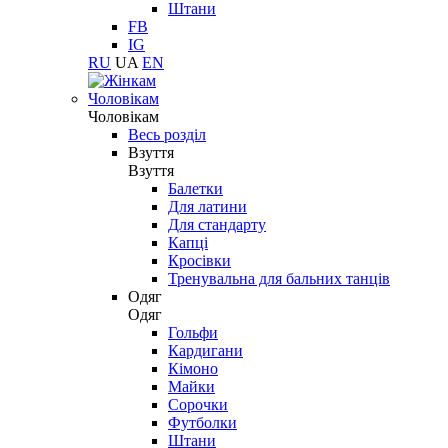
Штани
FB
IG
RU
UA
EN
Чоловікам
Чоловікам
Весь розділ
Взуття
Взуття
Балетки
Для латини
Для стандарту
Капці
Кросівки
Тренувальна для бальних танців
Одяг
Одяг
Гольфи
Кардигани
Кімоно
Майки
Сорочки
Футболки
Штани