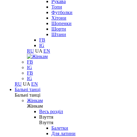
Рукава
Топи
Футболки
Хітони
Шопенки
Шорти
Штани
FB
IG
RU
UA
EN
FB
IG
FB
IG
RU
UA
EN
Бальні танці
Бальні танці
Жінкам
Жінкам
Весь розділ
Взуття
Взуття
Балетки
Для латини