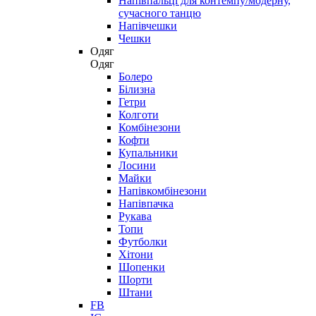
Напівпальці для контемпу/модерну,
сучасного танцю
Напівчешки
Чешки
Одяг
Одяг
Болеро
Білизна
Гетри
Колготи
Комбінезони
Кофти
Купальники
Лосини
Майки
Напівкомбінезони
Напівпачка
Рукава
Топи
Футболки
Хітони
Шопенки
Шорти
Штани
FB