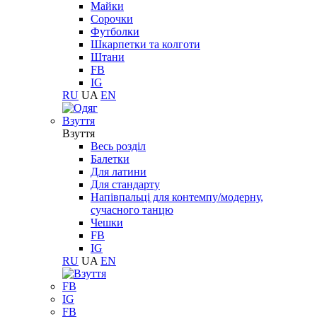
Майки
Сорочки
Футболки
Шкарпетки та колготи
Штани
FB
IG
RU
UA
EN
Взуття
Взуття
Весь розділ
Балетки
Для латини
Для стандарту
Напівпальці для контемпу/модерну,
сучасного танцю
Чешки
FB
IG
RU
UA
EN
FB
IG
FB