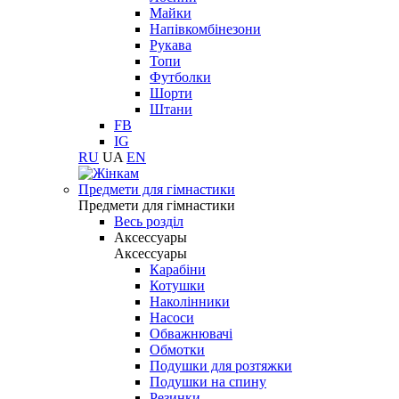
Майки
Напівкомбінезони
Рукава
Топи
Футболки
Шорти
Штани
FB
IG
RU
UA
EN
Предмети для гімнастики
Предмети для гімнастики
Весь розділ
Аксессуары
Аксессуары
Карабіни
Котушки
Наколінники
Насоси
Обважнювачі
Обмотки
Подушки для розтяжки
Подушки на спину
Резинки