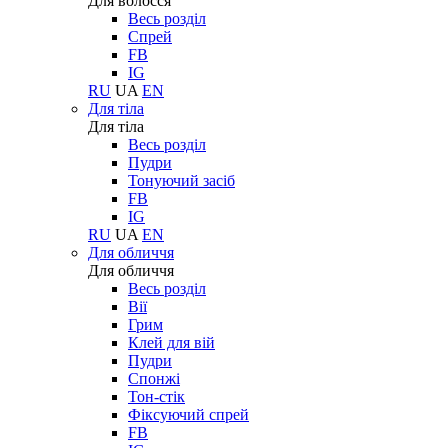
Для волосся
Весь розділ
Спрей
FB
IG
RU
UA
EN
Для тіла
Для тіла
Весь розділ
Пудри
Тонуючий засіб
FB
IG
RU
UA
EN
Для обличчя
Для обличчя
Весь розділ
Вії
Грим
Клей для вій
Пудри
Спонжі
Тон-стік
Фіксуючий спрей
FB