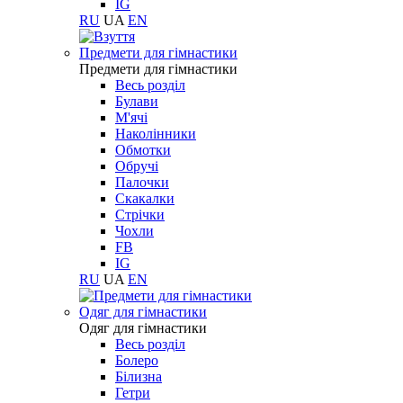
IG
RU
UA
EN
Предмети для гімнастики
Предмети для гімнастики
Весь розділ
Булави
М'ячі
Наколінники
Обмотки
Обручі
Палочки
Скакалки
Стрічки
Чохли
FB
IG
RU
UA
EN
Одяг для гімнастики
Одяг для гімнастики
Весь розділ
Болеро
Білизна
Гетри