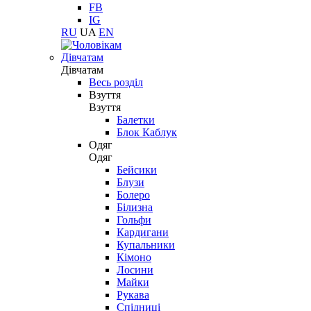
FB
IG
RU
UA
EN
Дівчатам
Дівчатам
Весь розділ
Взуття
Взуття
Балетки
Блок Каблук
Одяг
Одяг
Бейсики
Блузи
Болеро
Білизна
Гольфи
Кардигани
Купальники
Кімоно
Лосини
Майки
Рукава
Спідниці