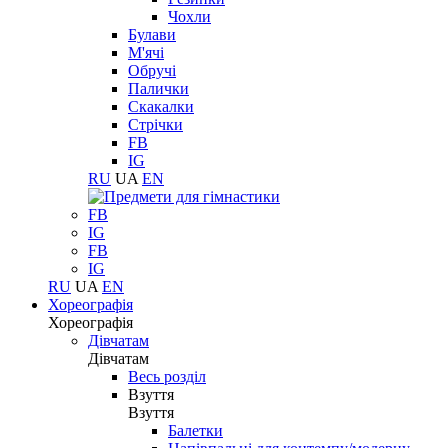
Чохли
Булави
М'ячі
Обручі
Палички
Скакалки
Стрічки
FB
IG
RU
UA
EN
FB
IG
FB
IG
RU
UA
EN
Хореографія
Хореографія
Дівчатам
Дівчатам
Весь розділ
Взуття
Взуття
Балетки