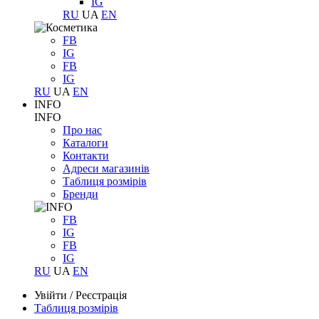
IG
RU
UA
EN
FB
IG
FB
IG
RU
UA
EN
INFO
INFO
Про нас
Каталоги
Контакти
Адреси магазинів
Таблиця розмірів
Бренди
FB
IG
FB
IG
RU
UA
EN
Увійти
/
Реєстрація
Таблиця розмірів