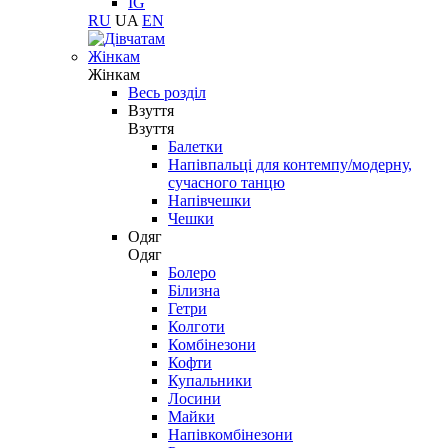
IG
RU
UA
EN
Жінкам
Жінкам
Весь розділ
Взуття
Взуття
Балетки
Напівпальці для контемпу/модерну,
сучасного танцю
Напівчешки
Чешки
Одяг
Одяг
Болеро
Білизна
Гетри
Колготи
Комбінезони
Кофти
Купальники
Лосини
Майки
Напівкомбінезони