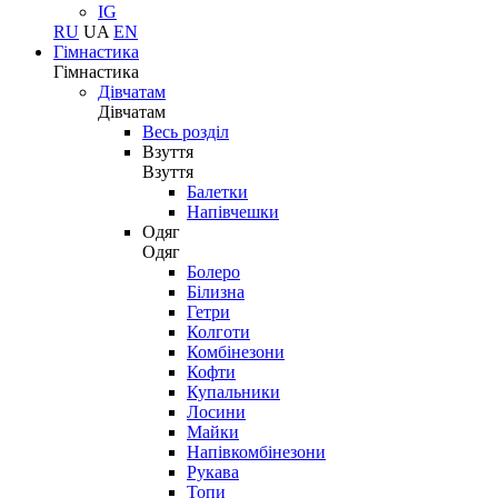
IG
RU
UA
EN
Гімнастика
Гімнастика
Дівчатам
Дівчатам
Весь розділ
Взуття
Взуття
Балетки
Напівчешки
Одяг
Одяг
Болеро
Білизна
Гетри
Колготи
Комбінезони
Кофти
Купальники
Лосини
Майки
Напівкомбінезони
Рукава
Топи