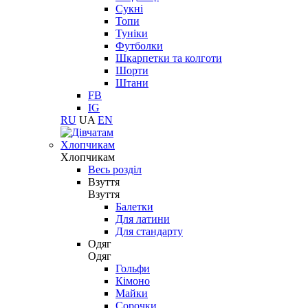
Сукні
Топи
Туніки
Футболки
Шкарпетки та колготи
Шорти
Штани
FB
IG
RU
UA
EN
Хлопчикам
Хлопчикам
Весь розділ
Взуття
Взуття
Балетки
Для латини
Для стандарту
Одяг
Одяг
Гольфи
Кімоно
Майки
Сорочки