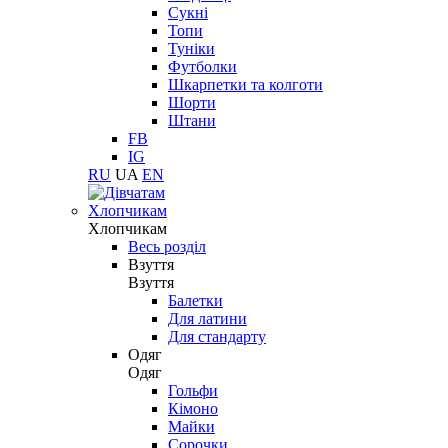
Сукні
Топи
Туніки
Футболки
Шкарпетки та колготи
Шорти
Штани
FB
IG
RU
UA
EN
Хлопчикам
Хлопчикам
Весь розділ
Взуття
Взуття
Балетки
Для латини
Для стандарту
Одяг
Одяг
Гольфи
Кімоно
Майки
Сорочки