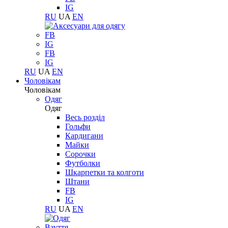
IG
RU
UA
EN
FB
IG
FB
IG
RU
UA
EN
Чоловікам
Чоловікам
Одяг
Одяг
Весь розділ
Гольфи
Кардигани
Майки
Сорочки
Футболки
Шкарпетки та колготи
Штани
FB
IG
RU
UA
EN
Взуття