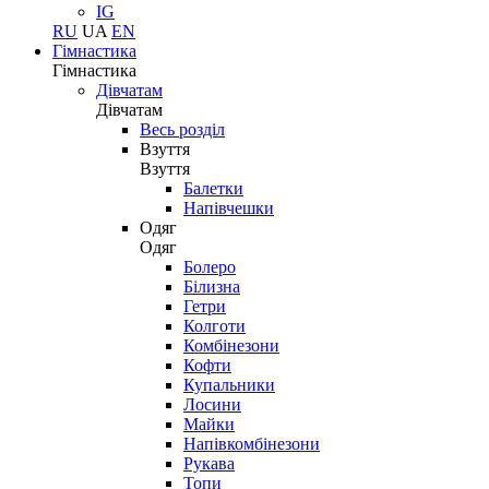
IG
RU
UA
EN
Гімнастика
Гімнастика
Дівчатам
Дівчатам
Весь розділ
Взуття
Взуття
Балетки
Напівчешки
Одяг
Одяг
Болеро
Білизна
Гетри
Колготи
Комбінезони
Кофти
Купальники
Лосини
Майки
Напівкомбінезони
Рукава
Топи