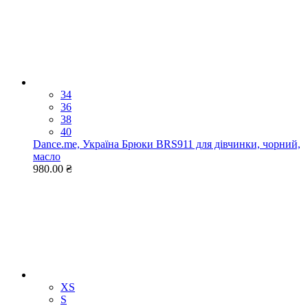
34
36
38
40
Dance.me, Україна Брюки BRS911 для дівчинки, чорний,
масло
980.00 ₴
XS
S