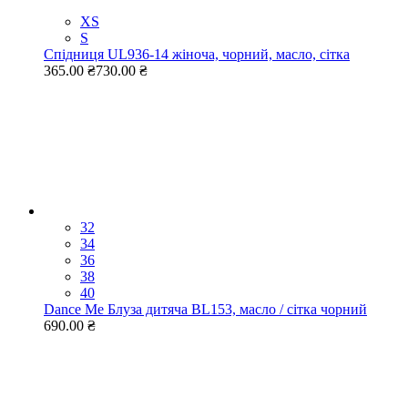
XS
S
Cпідниця UL936-14 жіноча, чорний, масло, сітка
365.00 ₴
730.00 ₴
32
34
36
38
40
Dance Me Блуза дитяча BL153, масло / сітка чорний
690.00 ₴