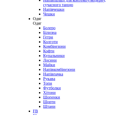
Напівпальці для контемпу/модерну,
сучасного танцю
Напівчешки
Чешки
Одяг
Одяг
Болеро
Білизна
Гетри
Колготи
Комбінезони
Кофти
Купальники
Лосини
Майки
Напівкомбінезони
Напівпачка
Рукава
Топи
Футболки
Хітони
Шопенки
Шорти
Штани
FB