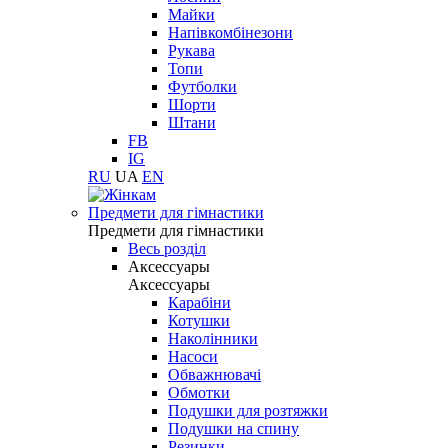
Майки
Напівкомбінезони
Рукава
Топи
Футболки
Шорти
Штани
FB
IG
RU
UA
EN
Предмети для гімнастики
Предмети для гімнастики
Весь розділ
Аксессуары
Аксессуары
Карабіни
Котушки
Наколінники
Насоси
Обважнювачі
Обмотки
Подушки для розтяжки
Подушки на спину
Резинки