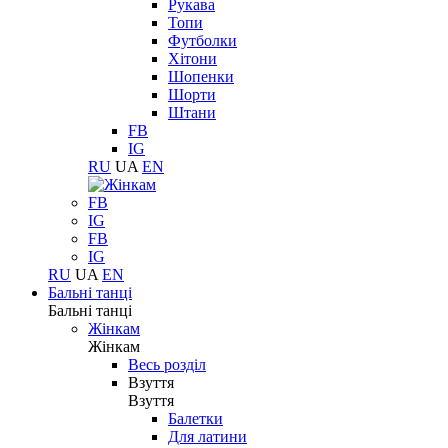
Рукава
Топи
Футболки
Хітони
Шопенки
Шорти
Штани
FB
IG
RU
UA
EN
FB
IG
FB
IG
RU
UA
EN
Бальні танці
Бальні танці
Жінкам
Жінкам
Весь розділ
Взуття
Взуття
Балетки
Для латини