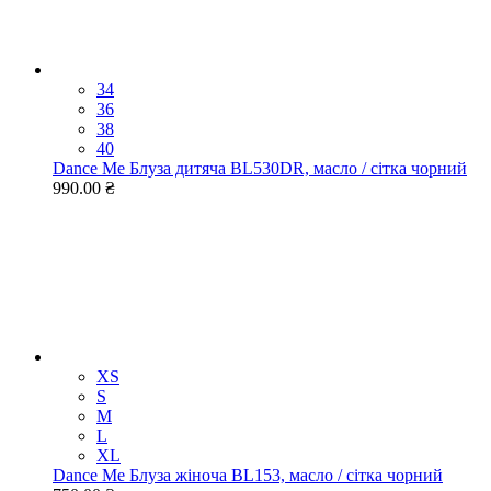
34
36
38
40
Dance Me Блуза дитяча BL530DR, масло / сітка чорний
990.00 ₴
XS
S
M
L
XL
Dance Me Блуза жіноча BL153, масло / сітка чорний