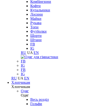
Комбінезони
Кофти
Купальники
Лосини
Майки
Рукава
Топи
Футболки
Шорти
Штани
FB
IG
RU
UA
EN
FB
IG
FB
IG
RU
UA
EN
Хлопчикам
Хлопчикам
Одяг
Одяг
Весь розділ
Гольфи