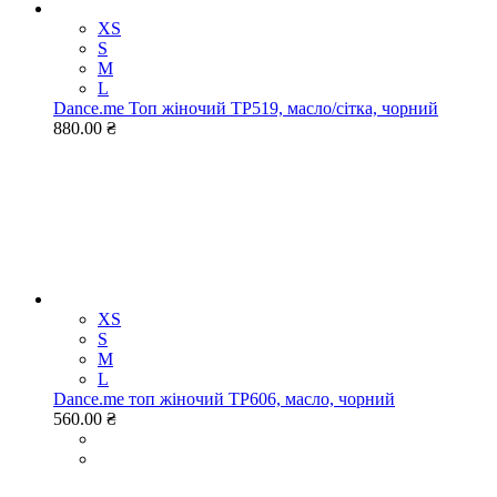
XS
S
M
L
Dance.me Топ жіночий ТР519, масло/сітка, чорний
880.00 ₴
XS
S
M
L
Dance.me топ жіночий ТР606, масло, чорний
560.00 ₴