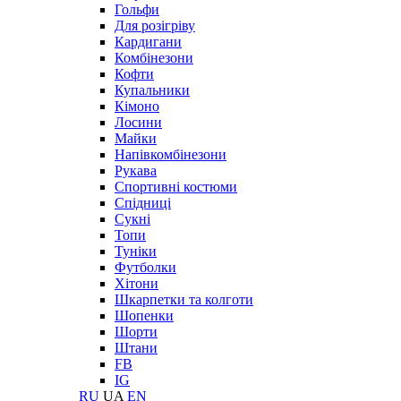
Гольфи
Для розігріву
Кардигани
Комбінезони
Кофти
Купальники
Кімоно
Лосини
Майки
Напівкомбінезони
Рукава
Спортивні костюми
Спідниці
Сукні
Топи
Туніки
Футболки
Хітони
Шкарпетки та колготи
Шопенки
Шорти
Штани
FB
IG
RU
UA
EN