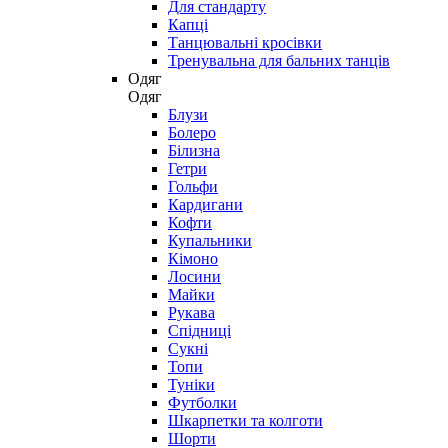
Для стандарту
Капці
Танцювальні кросівки
Тренувальна для бальних танців
Одяг
Одяг
Блузи
Болеро
Білизна
Гетри
Гольфи
Кардигани
Кофти
Купальники
Кімоно
Лосини
Майки
Рукава
Спідниці
Сукні
Топи
Туніки
Футболки
Шкарпетки та колготи
Шорти