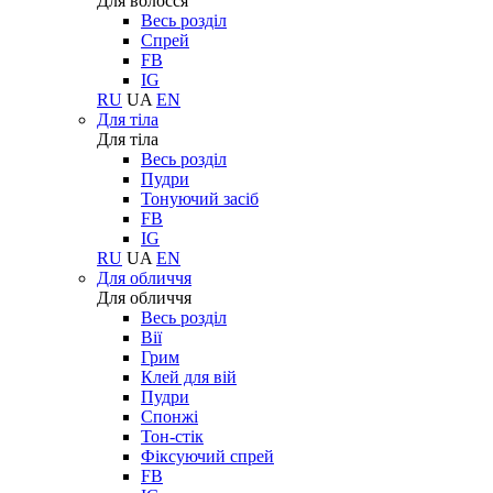
Для волосся
Весь розділ
Спрей
FB
IG
RU
UA
EN
Для тіла
Для тіла
Весь розділ
Пудри
Тонуючий засіб
FB
IG
RU
UA
EN
Для обличчя
Для обличчя
Весь розділ
Вії
Грим
Клей для вій
Пудри
Спонжі
Тон-стік
Фіксуючий спрей
FB