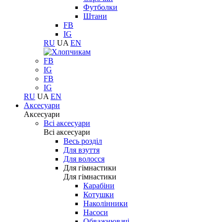
Футболки
Штани
FB
IG
RU
UA
EN
FB
IG
FB
IG
RU
UA
EN
Аксесуари
Аксесуари
Всі аксесуари
Всі аксесуари
Весь розділ
Для взуття
Для волосся
Для гімнастики
Для гімнастики
Карабіни
Котушки
Наколінники
Насоси
Обважнювачі