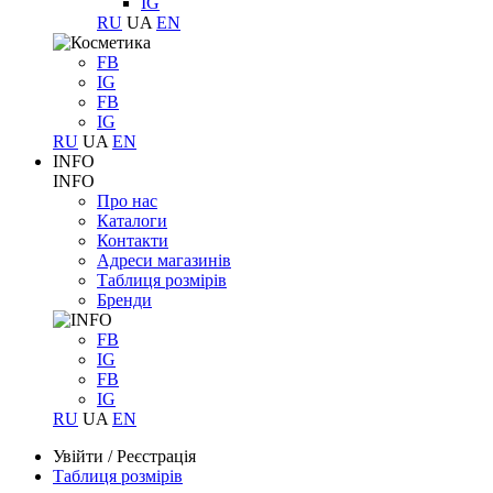
IG
RU
UA
EN
FB
IG
FB
IG
RU
UA
EN
INFO
INFO
Про нас
Каталоги
Контакти
Адреси магазинів
Таблиця розмірів
Бренди
FB
IG
FB
IG
RU
UA
EN
Увійти
/
Реєстрація
Таблиця розмірів