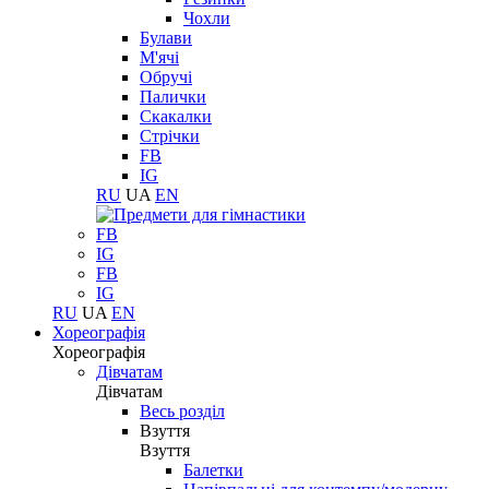
Чохли
Булави
М'ячі
Обручі
Палички
Скакалки
Стрічки
FB
IG
RU
UA
EN
FB
IG
FB
IG
RU
UA
EN
Хореографія
Хореографія
Дівчатам
Дівчатам
Весь розділ
Взуття
Взуття
Балетки