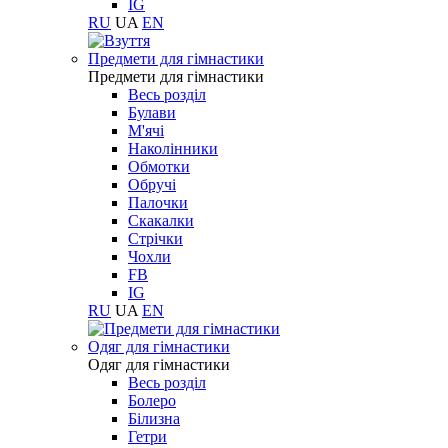
IG
RU
UA
EN
Предмети для гімнастики
Предмети для гімнастики
Весь розділ
Булави
М'ячі
Наколінники
Обмотки
Обручі
Палочки
Скакалки
Стрічки
Чохли
FB
IG
RU
UA
EN
Одяг для гімнастики
Одяг для гімнастики
Весь розділ
Болеро
Білизна
Гетри