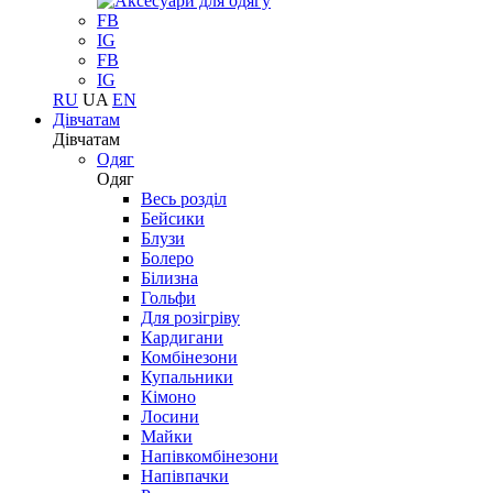
FB
IG
FB
IG
RU
UA
EN
Дівчатам
Дівчатам
Одяг
Одяг
Весь розділ
Бейсики
Блузи
Болеро
Білизна
Гольфи
Для розігріву
Кардигани
Комбінезони
Купальники
Кімоно
Лосини
Майки
Напівкомбінезони
Напівпачки