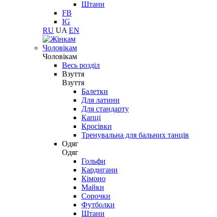
Штани
FB
IG
RU
UA
EN
Чоловікам
Чоловікам
Весь розділ
Взуття
Взуття
Балетки
Для латини
Для стандарту
Капці
Кросівки
Тренувальна для бальних танців
Одяг
Одяг
Гольфи
Кардигани
Кімоно
Майки
Сорочки
Футболки
Штани