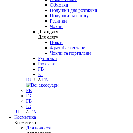
Обмотки
Подушки для розтяжки
Подушки на спину
Резинки
Чохли
Для одягу
Для одягу
Пояси
Фрачні аксесуари
Чохли та портпледи
Рушники
Рюкзаки
FB
IG
RU
UA
EN
FB
IG
FB
IG
RU
UA
EN
Косметика
Косметика
Для волосся