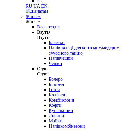
IG
RU
UA
EN
Жінкам
Жінкам
Весь розділ
Взуття
Взуття
Балетки
Напівпальці для контемпу/модерну,
сучасного танцю
Напівчешки
Чешки
Одяг
Одяг
Болеро
Білизна
Гетри
Колготи
Комбінезони
Кофти
Купальники
Лосини
Майки
Напівкомбінезони