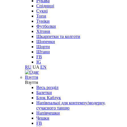
Рукава
Спідниці
Сукні
Топи
Туніки
Футболки
Хітони
Шкарпетки та колготи
Шопенки
Шорти
Штани
FB
IG
RU
UA
EN
Взуття
Взуття
Весь розділ
Балетки
Блок Каблук
Напівпальці для контемпу/модерну,
сучасного танцю
Напівчешки
Чешки
FB