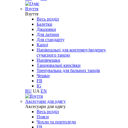
Взуття
Взуття
Весь розділ
Балетки
Джазовки
Для латини
Для стандарту
Капці
Напівпальці для контемпу/модерну,
сучасного танцю
Напівчешки
Танцювальні кросівки
Тренувальна для бальних танців
Чешки
FB
IG
RU
UA
EN
Aксесуари для одягу
Aксесуари для одягу
Весь розділ
Пояси
Чохли та портпледи
FB