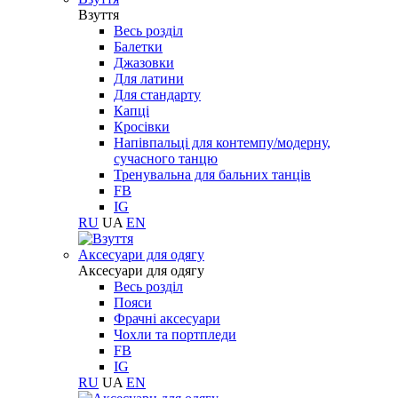
Взуття
Весь розділ
Балетки
Джазовки
Для латини
Для стандарту
Капці
Кросівки
Напівпальці для контемпу/модерну,
сучасного танцю
Тренувальна для бальних танців
FB
IG
RU
UA
EN
Aксесуари для одягу
Aксесуари для одягу
Весь розділ
Пояси
Фрачні аксесуари
Чохли та портпледи
FB
IG
RU
UA
EN