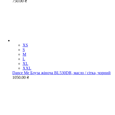
750.00 ₴
XS
S
M
L
XL
XXL
Dance Me Блуза жіноча BL530DR, масло / сітка, чорний
1050.00 ₴