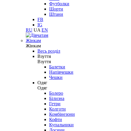
Футболки
Шорти
Штани
FB
IG
RU
UA
EN
Жінкам
Жінкам
Весь розділ
Взуття
Взуття
Балетки
Напівчешки
Чешки
Одяг
Одяг
Болеро
Білизна
Гетри
Колготи
Комбінезони
Кофти
Купальники
Лосини