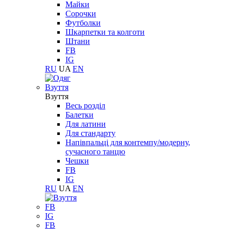
Майки
Сорочки
Футболки
Шкарпетки та колготи
Штани
FB
IG
RU
UA
EN
Взуття
Взуття
Весь розділ
Балетки
Для латини
Для стандарту
Напівпальці для контемпу/модерну,
сучасного танцю
Чешки
FB
IG
RU
UA
EN
FB
IG
FB