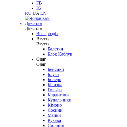
FB
IG
RU
UA
EN
Дівчатам
Дівчатам
Весь розділ
Взуття
Взуття
Балетки
Блок Каблук
Одяг
Одяг
Бейсики
Блузи
Болеро
Білизна
Гольфи
Кардигани
Купальники
Кімоно
Лосини
Майки
Рукава
Спідниці