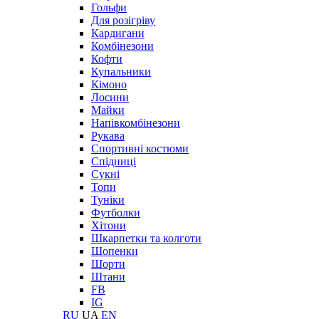
Гольфи
Для розігріву
Кардигани
Комбінезони
Кофти
Купальники
Кімоно
Лосини
Майки
Напівкомбінезони
Рукава
Спортивні костюми
Спідниці
Сукні
Топи
Туніки
Футболки
Хітони
Шкарпетки та колготи
Шопенки
Шорти
Штани
FB
IG
RU
UA
EN