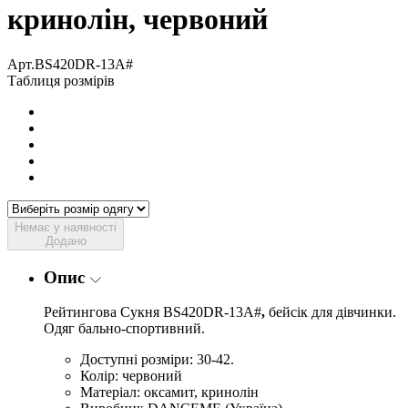
кринолін, червоний
Арт.BS420DR-13А#
Таблиця розмірів
Немає у наявності
Додано
Опис
Рейтингова Сукня BS420DR-13А#
,
бейсік для дівчинки.
Одяг бально-спортивний.
Доступні розміри: 30-42.
Колір: червоний
Матеріал: оксамит, кринолін