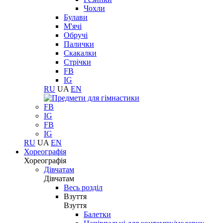
Чохли
Булави
М'ячі
Обручі
Палички
Скакалки
Стрічки
FB
IG
RU
UA
EN
FB
IG
FB
IG
RU
UA
EN
Хореографія
Хореографія
Дівчатам
Дівчатам
Весь розділ
Взуття
Взуття
Балетки