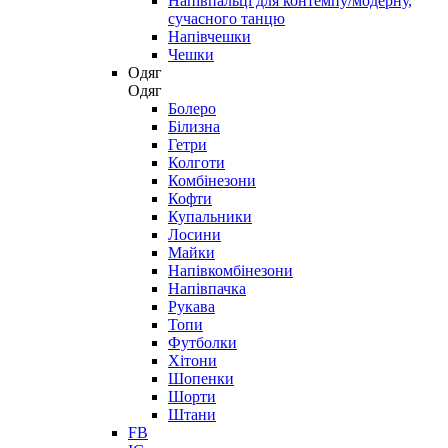
Напівпальці для контемпу/модерну,
сучасного танцю
Напівчешки
Чешки
Одяг
Одяг
Болеро
Білизна
Гетри
Колготи
Комбінезони
Кофти
Купальники
Лосини
Майки
Напівкомбінезони
Напівпачка
Рукава
Топи
Футболки
Хітони
Шопенки
Шорти
Штани
FB