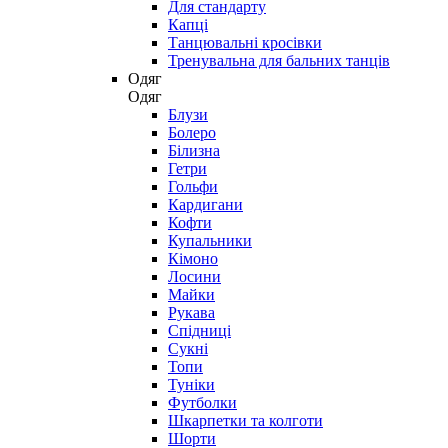
Для стандарту
Капці
Танцювальні кросівки
Тренувальна для бальних танців
Одяг
Одяг
Блузи
Болеро
Білизна
Гетри
Гольфи
Кардигани
Кофти
Купальники
Кімоно
Лосини
Майки
Рукава
Спідниці
Сукні
Топи
Туніки
Футболки
Шкарпетки та колготи
Шорти