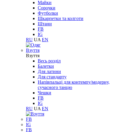
Майки
Сорочки
Футболки
Шкарпетки та колготи
Штани
FB
IG
RU
UA
EN
Взуття
Взуття
Весь розділ
Балетки
Для латини
Для стандарту
Напівпальці для контемпу/модерну,
сучасного танцю
Чешки
FB
IG
RU
UA
EN
FB
IG
FB