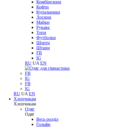
Комбінезони
Кофти
Купальники
Лосини
Майки
Рукава
Топи
Футболки
Шорти
Штани
FB
IG
RU
UA
EN
FB
IG
FB
IG
RU
UA
EN
Хлопчикам
Хлопчикам
Одяг
Одяг
Весь розділ
Гольфи