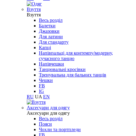
Взуття
Взуття
Весь розділ
Балетки
Джазовки
Для латини
Для стандарту
Капці
Напівпальці для контемпу/модерну,
сучасного танцю
Напівчешки
Танцювальні кросівки
Тренувальна для бальних танців
Чешки
FB
IG
RU
UA
EN
Aксесуари для одягу
Aксесуари для одягу
Весь розділ
Пояси
Чохли та портпледи
FB