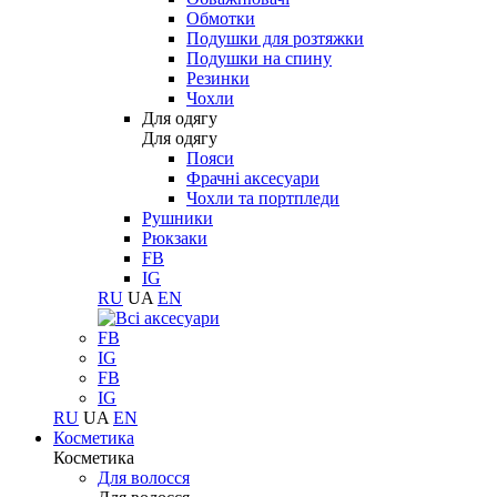
Обмотки
Подушки для розтяжки
Подушки на спину
Резинки
Чохли
Для одягу
Для одягу
Пояси
Фрачні аксесуари
Чохли та портпледи
Рушники
Рюкзаки
FB
IG
RU
UA
EN
FB
IG
FB
IG
RU
UA
EN
Косметика
Косметика
Для волосся