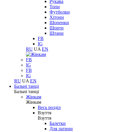
Рукава
Топи
Футболки
Хітони
Шопенки
Шорти
Штани
FB
IG
RU
UA
EN
FB
IG
FB
IG
RU
UA
EN
Бальні танці
Бальні танці
Жінкам
Жінкам
Весь розділ
Взуття
Взуття
Балетки
Для латини