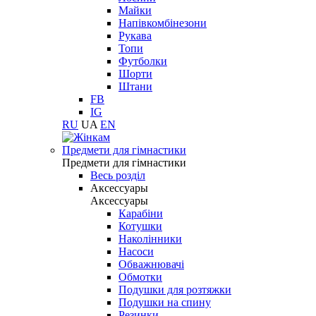
Майки
Напівкомбінезони
Рукава
Топи
Футболки
Шорти
Штани
FB
IG
RU
UA
EN
Предмети для гімнастики
Предмети для гімнастики
Весь розділ
Аксессуары
Аксессуары
Карабіни
Котушки
Наколінники
Насоси
Обважнювачі
Обмотки
Подушки для розтяжки
Подушки на спину
Резинки