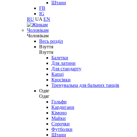
Штани
FB
IG
RU
UA
EN
Чоловікам
Чоловікам
Весь розділ
Взуття
Взуття
Балетки
Для латини
Для стандарту
Капці
Кросівки
Тренувальна для бальних танців
Одяг
Одяг
Гольфи
Кардигани
Кімоно
Майки
Сорочки
Футболки
Штани