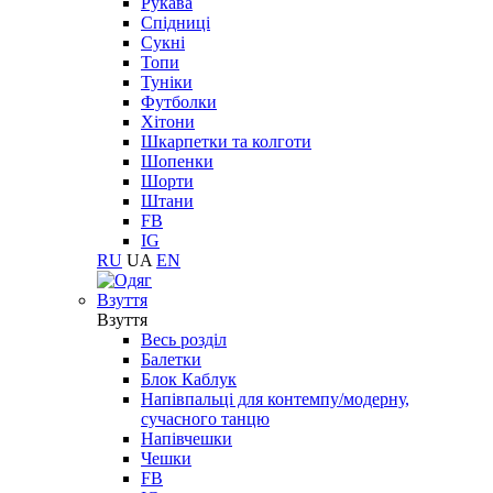
Рукава
Спідниці
Сукні
Топи
Туніки
Футболки
Хітони
Шкарпетки та колготи
Шопенки
Шорти
Штани
FB
IG
RU
UA
EN
Взуття
Взуття
Весь розділ
Балетки
Блок Каблук
Напівпальці для контемпу/модерну,
сучасного танцю
Напівчешки
Чешки
FB