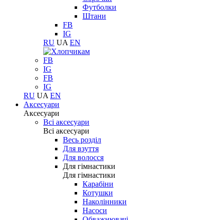
Футболки
Штани
FB
IG
RU
UA
EN
FB
IG
FB
IG
RU
UA
EN
Аксесуари
Аксесуари
Всі аксесуари
Всі аксесуари
Весь розділ
Для взуття
Для волосся
Для гімнастики
Для гімнастики
Карабіни
Котушки
Наколінники
Насоси
Обважнювачі