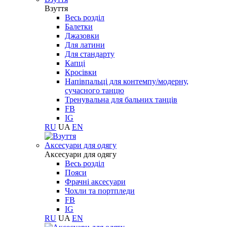
Взуття
Весь розділ
Балетки
Джазовки
Для латини
Для стандарту
Капці
Кросівки
Напівпальці для контемпу/модерну,
сучасного танцю
Тренувальна для бальних танців
FB
IG
RU
UA
EN
Aксесуари для одягу
Aксесуари для одягу
Весь розділ
Пояси
Фрачні аксесуари
Чохли та портпледи
FB
IG
RU
UA
EN