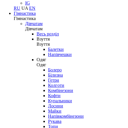
IG
RU
UA
EN
Гімнастика
Гімнастика
Дівчатам
Дівчатам
Весь розділ
Взуття
Взуття
Балетки
Напівчешки
Одяг
Одяг
Болеро
Білизна
Гетри
Колготи
Комбінезони
Кофти
Купальники
Лосини
Майки
Напівкомбінезони
Рукава
Топи