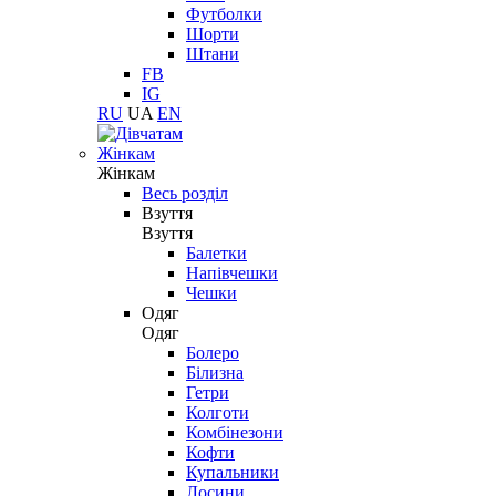
Футболки
Шорти
Штани
FB
IG
RU
UA
EN
Жінкам
Жінкам
Весь розділ
Взуття
Взуття
Балетки
Напівчешки
Чешки
Одяг
Одяг
Болеро
Білизна
Гетри
Колготи
Комбінезони
Кофти
Купальники
Лосини