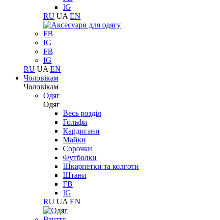
IG
RU
UA
EN
FB
IG
FB
IG
RU
UA
EN
Чоловікам
Чоловікам
Одяг
Одяг
Весь розділ
Гольфи
Кардигани
Майки
Сорочки
Футболки
Шкарпетки та колготи
Штани
FB
IG
RU
UA
EN
Взуття