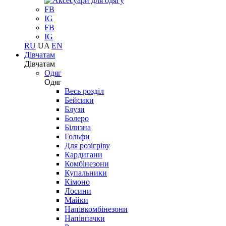
FB
IG
FB
IG
RU
UA
EN
Дівчатам
Дівчатам
Одяг
Одяг
Весь розділ
Бейсики
Блузи
Болеро
Білизна
Гольфи
Для розігріву
Кардигани
Комбінезони
Купальники
Кімоно
Лосини
Майки
Напівкомбінезони
Напівпачки