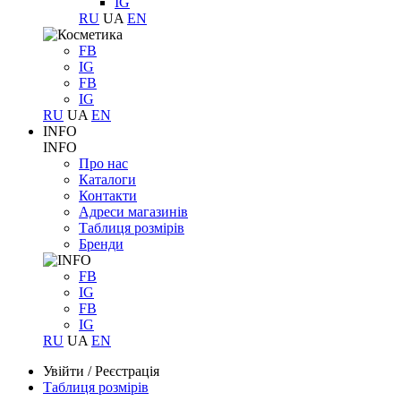
IG
RU
UA
EN
FB
IG
FB
IG
RU
UA
EN
INFO
INFO
Про нас
Каталоги
Контакти
Адреси магазинів
Таблиця розмірів
Бренди
FB
IG
FB
IG
RU
UA
EN
Увійти
/
Реєстрація
Таблиця розмірів