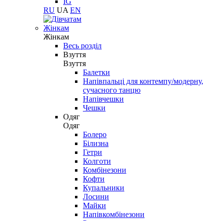
IG
RU
UA
EN
Жінкам
Жінкам
Весь розділ
Взуття
Взуття
Балетки
Напівпальці для контемпу/модерну,
сучасного танцю
Напівчешки
Чешки
Одяг
Одяг
Болеро
Білизна
Гетри
Колготи
Комбінезони
Кофти
Купальники
Лосини
Майки
Напівкомбінезони