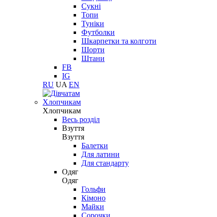
Сукні
Топи
Туніки
Футболки
Шкарпетки та колготи
Шорти
Штани
FB
IG
RU
UA
EN
Хлопчикам
Хлопчикам
Весь розділ
Взуття
Взуття
Балетки
Для латини
Для стандарту
Одяг
Одяг
Гольфи
Кімоно
Майки
Сорочки