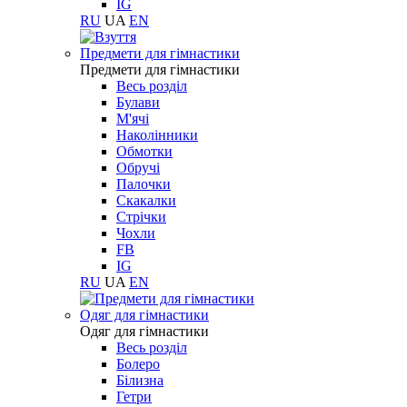
IG
RU
UA
EN
Предмети для гімнастики
Предмети для гімнастики
Весь розділ
Булави
М'ячі
Наколінники
Обмотки
Обручі
Палочки
Скакалки
Стрічки
Чохли
FB
IG
RU
UA
EN
Одяг для гімнастики
Одяг для гімнастики
Весь розділ
Болеро
Білизна
Гетри