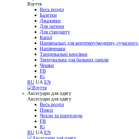
Взуття
Весь розділ
Балетки
Джазовки
Для латини
Для стандарту
Капці
Напівпальці для контемпу/модерну, сучасног
Напівчешки
Танцювальні кросівки
Тренувальна для бальних танців
Чешки
FB
IG
RU
UA
EN
Aксесуари для одягу
Aксесуари для одягу
Весь розділ
Пояси
Чохли та портпледи
FB
IG
RU
UA
EN