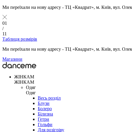
Ми переїхали на нову адресу - ТЦ «Квадрат», м. Київ, вул. Оле
01
/
11
Таблиця розмірів
Ми переїхали на нову адресу - ТЦ «Квадрат», м. Київ, вул. Оле
Магазини
ЖІНКАМ
ЖІНКАМ
Одяг
Одяг
Весь розділ
Блузи
Болеро
Білизна
Гетри
Гольфи
Для розігріву