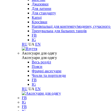
Джазовки
Для латини
Для стандарту
Капці
Кросівки
Напівпальці для контемпу/модерну, сучасног
Тренувальна для бальних танців
FB
IG
RU
UA
EN
Aксесуари для одягу
Aксесуари для одягу
Весь розділ
Пояси
Фрачні аксесуари
Чохли та портпледи
FB
IG
RU
UA
EN
FB
IG
FB