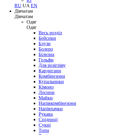
IG
RU
UA
EN
Дівчатам
Дівчатам
Одяг
Одяг
Весь розділ
Бейсики
Блузи
Болеро
Білизна
Гольфи
Для розігріву
Кардигани
Комбінезони
Купальники
Кімоно
Лосини
Майки
Напівкомбінезони
Напівпачки
Рукава
Спідниці
Сукні
Топи