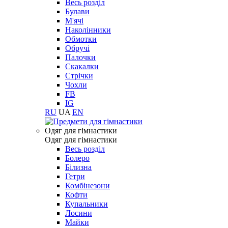
Весь розділ
Булави
М'ячі
Наколінники
Обмотки
Обручі
Палочки
Скакалки
Стрічки
Чохли
FB
IG
RU
UA
EN
Одяг для гімнастики
Одяг для гімнастики
Весь розділ
Болеро
Білизна
Гетри
Комбінезони
Кофти
Купальники
Лосини
Майки