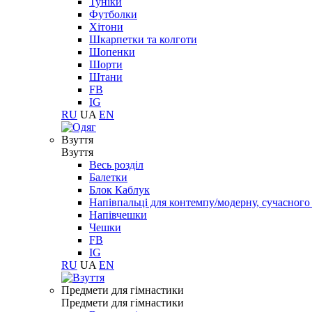
Туніки
Футболки
Хітони
Шкарпетки та колготи
Шопенки
Шорти
Штани
FB
IG
RU
UA
EN
Взуття
Взуття
Весь розділ
Балетки
Блок Каблук
Напівпальці для контемпу/модерну, сучасног
Напівчешки
Чешки
FB
IG
RU
UA
EN
Предмети для гімнастики
Предмети для гімнастики