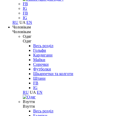
FB
IG
FB
IG
RU
UA
EN
Чоловікам
Чоловікам
Одяг
Одяг
Весь розділ
Гольфи
Кардигани
Майки
Сорочки
Футболки
Шкарпетки та колготи
Штани
FB
IG
RU
UA
EN
Взуття
Взуття
Весь розділ
Балетки