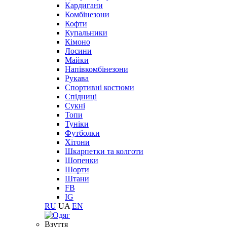
Кардигани
Комбінезони
Кофти
Купальники
Кімоно
Лосини
Майки
Напівкомбінезони
Рукава
Спортивні костюми
Спідниці
Сукні
Топи
Туніки
Футболки
Хітони
Шкарпетки та колготи
Шопенки
Шорти
Штани
FB
IG
RU
UA
EN
Взуття