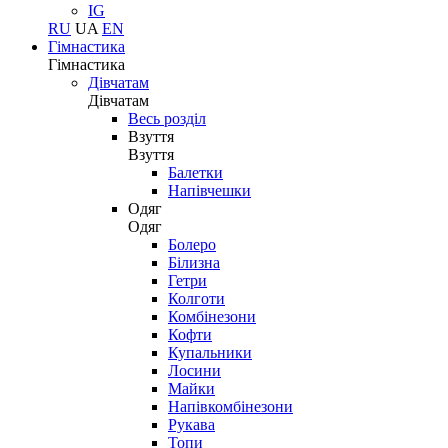
IG
RU
UA
EN
Гімнастика
Гімнастика
Дівчатам
Дівчатам
Весь розділ
Взуття
Взуття
Балетки
Напівчешки
Одяг
Одяг
Болеро
Білизна
Гетри
Колготи
Комбінезони
Кофти
Купальники
Лосини
Майки
Напівкомбінезони
Рукава
Топи