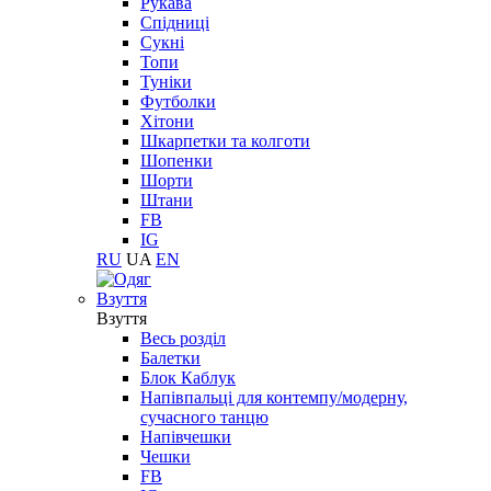
Рукава
Спідниці
Сукні
Топи
Туніки
Футболки
Хітони
Шкарпетки та колготи
Шопенки
Шорти
Штани
FB
IG
RU
UA
EN
Взуття
Взуття
Весь розділ
Балетки
Блок Каблук
Напівпальці для контемпу/модерну,
сучасного танцю
Напівчешки
Чешки
FB