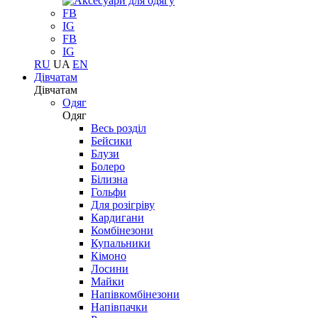
FB
IG
FB
IG
RU
UA
EN
Дівчатам
Дівчатам
Одяг
Одяг
Весь розділ
Бейсики
Блузи
Болеро
Білизна
Гольфи
Для розігріву
Кардигани
Комбінезони
Купальники
Кімоно
Лосини
Майки
Напівкомбінезони
Напівпачки