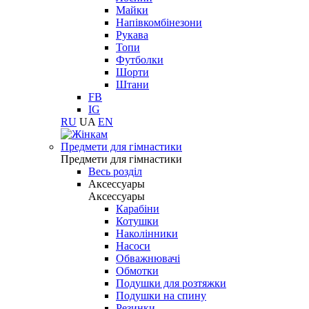
Майки
Напівкомбінезони
Рукава
Топи
Футболки
Шорти
Штани
FB
IG
RU
UA
EN
Предмети для гімнастики
Предмети для гімнастики
Весь розділ
Аксессуары
Аксессуары
Карабіни
Котушки
Наколінники
Насоси
Обважнювачі
Обмотки
Подушки для розтяжки
Подушки на спину
Резинки