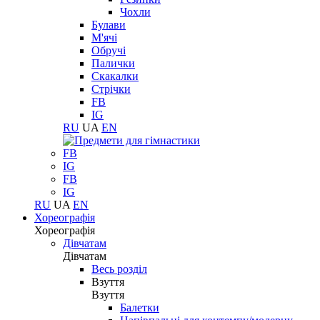
Чохли
Булави
М'ячі
Обручі
Палички
Скакалки
Стрічки
FB
IG
RU
UA
EN
FB
IG
FB
IG
RU
UA
EN
Хореографія
Хореографія
Дівчатам
Дівчатам
Весь розділ
Взуття
Взуття
Балетки