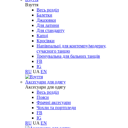
Взуття
Весь розділ
Балетки
Джазовки
Для латини
Для стандарту
Капці
Кросівки
Напівпальці для контемпу/модерну,
сучасного танцю
Тренувальна для бальних танців
FB
IG
RU
UA
EN
Aксесуари для одягу
Aксесуари для одягу
Весь розділ
Пояси
Фрачні аксесуари
Чохли та портпледи
FB
IG
RU
UA
EN