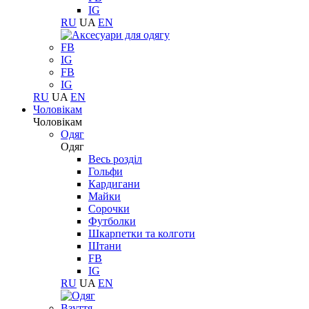
IG
RU
UA
EN
FB
IG
FB
IG
RU
UA
EN
Чоловікам
Чоловікам
Одяг
Одяг
Весь розділ
Гольфи
Кардигани
Майки
Сорочки
Футболки
Шкарпетки та колготи
Штани
FB
IG
RU
UA
EN
Взуття