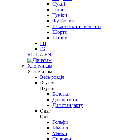
Сукні
Топи
Туніки
Футболки
Шкарпетки та колготи
Шорти
Штани
FB
IG
RU
UA
EN
Хлопчикам
Хлопчикам
Весь розділ
Взуття
Взуття
Балетки
Для латини
Для стандарту
Одяг
Одяг
Гольфи
Кімоно
Майки
Сорочки