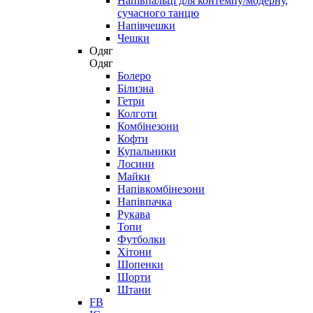
Напівпальці для контемпу/модерну,
сучасного танцю
Напівчешки
Чешки
Одяг
Одяг
Болеро
Білизна
Гетри
Колготи
Комбінезони
Кофти
Купальники
Лосини
Майки
Напівкомбінезони
Напівпачка
Рукава
Топи
Футболки
Хітони
Шопенки
Шорти
Штани
FB