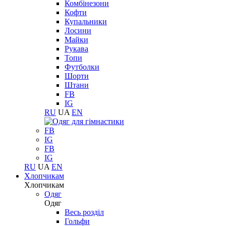
Комбінезони
Кофти
Купальники
Лосини
Майки
Рукава
Топи
Футболки
Шорти
Штани
FB
IG
RU
UA
EN
FB
IG
FB
IG
RU
UA
EN
Хлопчикам
Хлопчикам
Одяг
Одяг
Весь розділ
Гольфи