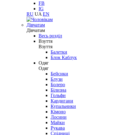
FB
IG
RU
UA
EN
Дівчатам
Дівчатам
Весь розділ
Взуття
Взуття
Балетки
Блок Каблук
Одяг
Одяг
Бейсики
Блузи
Болеро
Білизна
Гольфи
Кардигани
Купальники
Кімоно
Лосини
Майки
Рукава
Спідниці