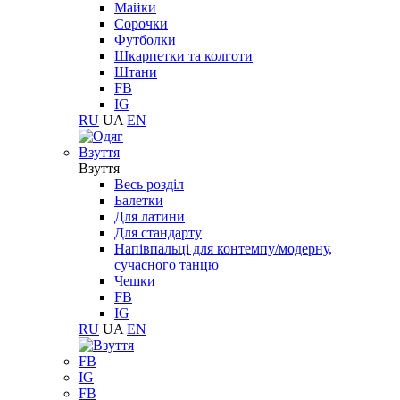
Майки
Сорочки
Футболки
Шкарпетки та колготи
Штани
FB
IG
RU
UA
EN
Взуття
Взуття
Весь розділ
Балетки
Для латини
Для стандарту
Напівпальці для контемпу/модерну,
сучасного танцю
Чешки
FB
IG
RU
UA
EN
FB
IG
FB