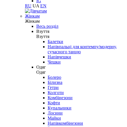
IG
RU
UA
EN
Жінкам
Жінкам
Весь розділ
Взуття
Взуття
Балетки
Напівпальці для контемпу/модерну,
сучасного танцю
Напівчешки
Чешки
Одяг
Одяг
Болеро
Білизна
Гетри
Колготи
Комбінезони
Кофти
Купальники
Лосини
Майки
Напівкомбінезони