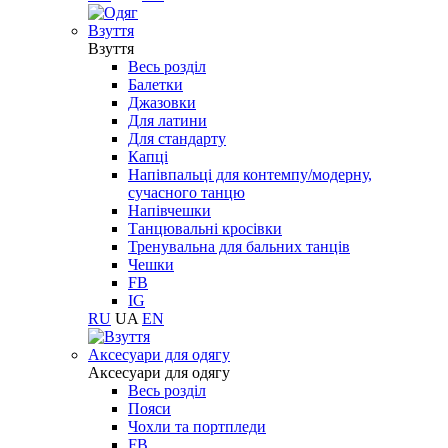
Взуття
Взуття
Весь розділ
Балетки
Джазовки
Для латини
Для стандарту
Капці
Напівпальці для контемпу/модерну,
сучасного танцю
Напівчешки
Танцювальні кросівки
Тренувальна для бальних танців
Чешки
FB
IG
RU
UA
EN
Aксесуари для одягу
Aксесуари для одягу
Весь розділ
Пояси
Чохли та портпледи
FB