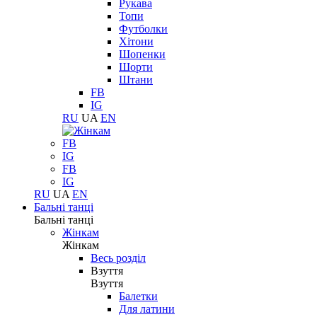
Рукава
Топи
Футболки
Хітони
Шопенки
Шорти
Штани
FB
IG
RU
UA
EN
FB
IG
FB
IG
RU
UA
EN
Бальні танці
Бальні танці
Жінкам
Жінкам
Весь розділ
Взуття
Взуття
Балетки
Для латини