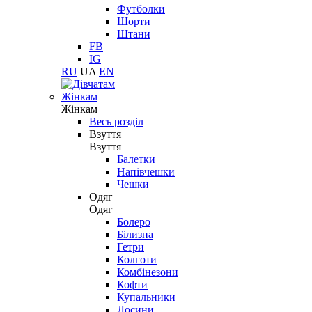
Футболки
Шорти
Штани
FB
IG
RU
UA
EN
Жінкам
Жінкам
Весь розділ
Взуття
Взуття
Балетки
Напівчешки
Чешки
Одяг
Одяг
Болеро
Білизна
Гетри
Колготи
Комбінезони
Кофти
Купальники
Лосини