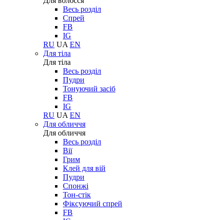
Для волосся
Весь розділ
Спрей
FB
IG
RU
UA
EN
Для тіла
Для тіла
Весь розділ
Пудри
Тонуючий засіб
FB
IG
RU
UA
EN
Для обличчя
Для обличчя
Весь розділ
Вії
Грим
Клей для вій
Пудри
Спонжі
Тон-стік
Фіксуючий спрей
FB