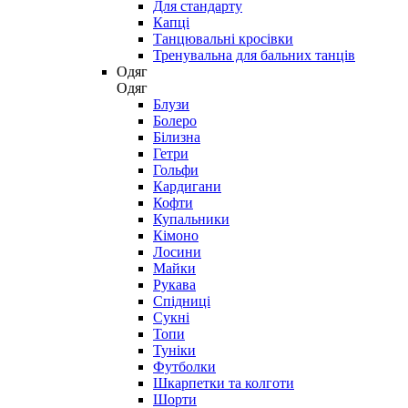
Для стандарту
Капці
Танцювальні кросівки
Тренувальна для бальних танців
Одяг
Одяг
Блузи
Болеро
Білизна
Гетри
Гольфи
Кардигани
Кофти
Купальники
Кімоно
Лосини
Майки
Рукава
Спідниці
Сукні
Топи
Туніки
Футболки
Шкарпетки та колготи
Шорти