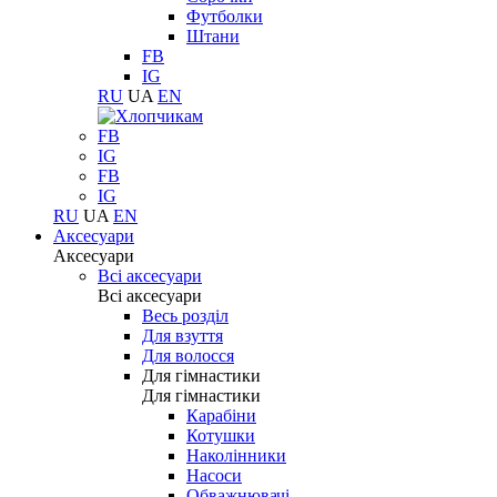
Футболки
Штани
FB
IG
RU
UA
EN
FB
IG
FB
IG
RU
UA
EN
Аксесуари
Аксесуари
Всі аксесуари
Всі аксесуари
Весь розділ
Для взуття
Для волосся
Для гімнастики
Для гімнастики
Карабіни
Котушки
Наколінники
Насоси
Обважнювачі