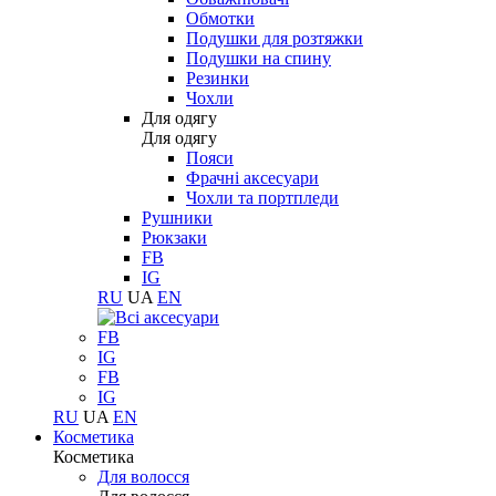
Обмотки
Подушки для розтяжки
Подушки на спину
Резинки
Чохли
Для одягу
Для одягу
Пояси
Фрачні аксесуари
Чохли та портпледи
Рушники
Рюкзаки
FB
IG
RU
UA
EN
FB
IG
FB
IG
RU
UA
EN
Косметика
Косметика
Для волосся