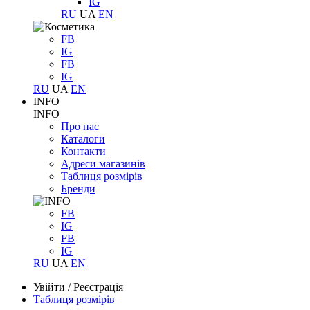
IG
RU
UA
EN
FB
IG
FB
IG
RU
UA
EN
INFO
INFO
Про нас
Каталоги
Контакти
Адреси магазинів
Таблиця розмірів
Бренди
FB
IG
FB
IG
RU
UA
EN
Увійти
/
Реєстрація
Таблиця розмірів