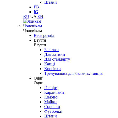
Штани
FB
IG
RU
UA
EN
Чоловікам
Чоловікам
Весь розділ
Взуття
Взуття
Балетки
Для латини
Для стандарту
Капці
Кросівки
Тренувальна для бальних танців
Одяг
Одяг
Гольфи
Кардигани
Кімоно
Майки
Сорочки
Футболки
Штани