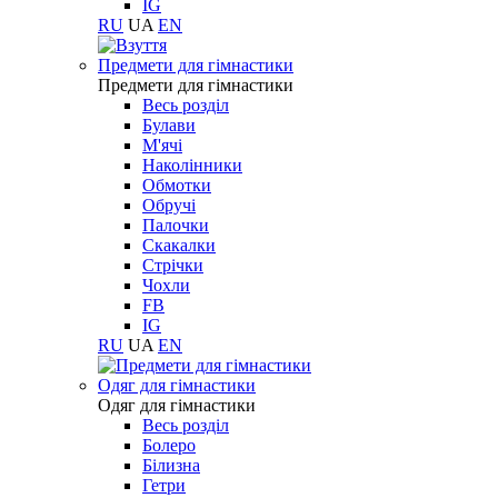
IG
RU
UA
EN
Предмети для гімнастики
Предмети для гімнастики
Весь розділ
Булави
М'ячі
Наколінники
Обмотки
Обручі
Палочки
Скакалки
Стрічки
Чохли
FB
IG
RU
UA
EN
Одяг для гімнастики
Одяг для гімнастики
Весь розділ
Болеро
Білизна
Гетри