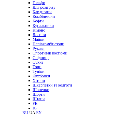
Гольфи
Для розігріву
Кардигани
Комбінезони
Кофти
Купальники
Кімоно
Лосини
Майки
Напівкомбінезони
Рукава
Спортивні костюми
Спідниці
Сукні
Топи
Туніки
Футболки
Хітони
Шкарпетки та колготи
Шопенки
Шорти
Штани
FB
IG
RU
UA
EN