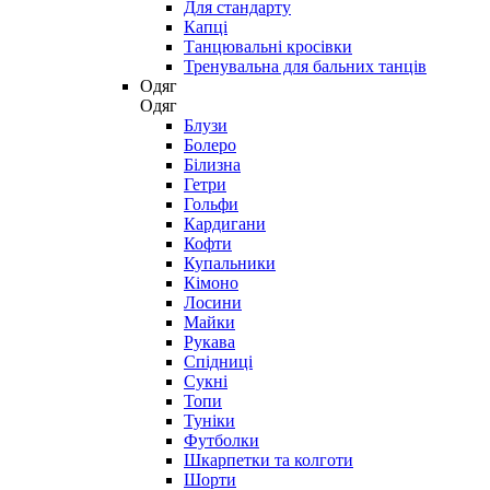
Для стандарту
Капці
Танцювальні кросівки
Тренувальна для бальних танців
Одяг
Одяг
Блузи
Болеро
Білизна
Гетри
Гольфи
Кардигани
Кофти
Купальники
Кімоно
Лосини
Майки
Рукава
Спідниці
Сукні
Топи
Туніки
Футболки
Шкарпетки та колготи
Шорти