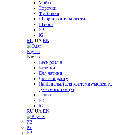
Майки
Сорочки
Футболки
Шкарпетки та колготи
Штани
FB
IG
RU
UA
EN
Взуття
Взуття
Весь розділ
Балетки
Для латини
Для стандарту
Напівпальці для контемпу/модерну,
сучасного танцю
Чешки
FB
IG
RU
UA
EN
FB
IG
FB