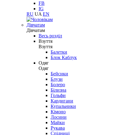
FB
IG
RU
UA
EN
Дівчатам
Дівчатам
Весь розділ
Взуття
Взуття
Балетки
Блок Каблук
Одяг
Одяг
Бейсики
Блузи
Болеро
Білизна
Гольфи
Кардигани
Купальники
Кімоно
Лосини
Майки
Рукава
Спідниці