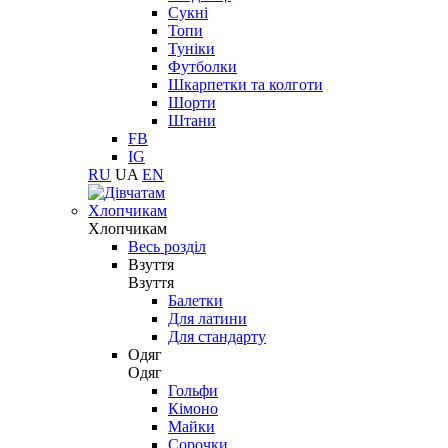
Сукні
Топи
Туніки
Футболки
Шкарпетки та колготи
Шорти
Штани
FB
IG
RU
UA
EN
Хлопчикам
Хлопчикам
Весь розділ
Взуття
Взуття
Балетки
Для латини
Для стандарту
Одяг
Одяг
Гольфи
Кімоно
Майки
Сорочки