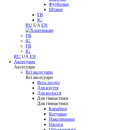
Футболки
Штани
FB
IG
RU
UA
EN
FB
IG
FB
IG
RU
UA
EN
Аксесуари
Аксесуари
Всі аксесуари
Всі аксесуари
Весь розділ
Для взуття
Для волосся
Для гімнастики
Для гімнастики
Карабіни
Котушки
Наколінники
Насоси
Обважнювачі