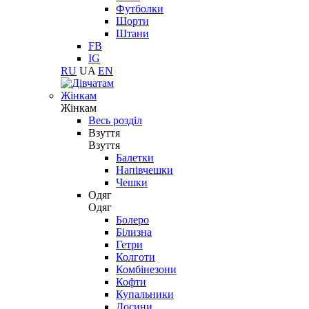
Футболки
Шорти
Штани
FB
IG
RU
UA
EN
Жінкам
Жінкам
Весь розділ
Взуття
Взуття
Балетки
Напівчешки
Чешки
Одяг
Одяг
Болеро
Білизна
Гетри
Колготи
Комбінезони
Кофти
Купальники
Лосини