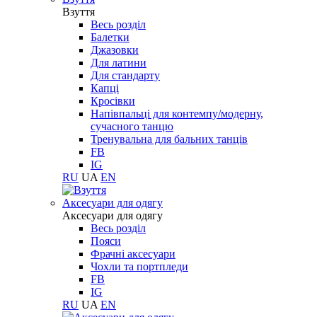
Взуття
Весь розділ
Балетки
Джазовки
Для латини
Для стандарту
Капці
Кросівки
Напівпальці для контемпу/модерну,
сучасного танцю
Тренувальна для бальних танців
FB
IG
RU
UA
EN
Aксесуари для одягу
Aксесуари для одягу
Весь розділ
Пояси
Фрачні аксесуари
Чохли та портпледи
FB
IG
RU
UA
EN