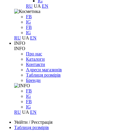
IG
RU
UA
EN
FB
IG
FB
IG
RU
UA
EN
INFO
INFO
Про нас
Каталоги
Контакти
Адреси магазинів
Таблиця розмірів
Бренди
FB
IG
FB
IG
RU
UA
EN
Увійти
/
Реєстрація
Таблиця розмірів