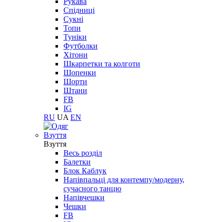
Рукава
Спідниці
Сукні
Топи
Туніки
Футболки
Хітони
Шкарпетки та колготи
Шопенки
Шорти
Штани
FB
IG
RU
UA
EN
Взуття
Взуття
Весь розділ
Балетки
Блок Каблук
Напівпальці для контемпу/модерну,
сучасного танцю
Напівчешки
Чешки
FB