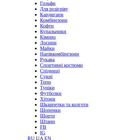
Гольфи
Для розігріву
Кардигани
Комбінезони
Кофти
Купальники
Кімоно
Лосини
Майки
Напівкомбінезони
Рукава
Спортивні костюми
Спідниці
Сукні
Топи
Туніки
Футболки
Хітони
Шкарпетки та колготи
Шопенки
Шорти
Штани
FB
IG
RU
UA
EN