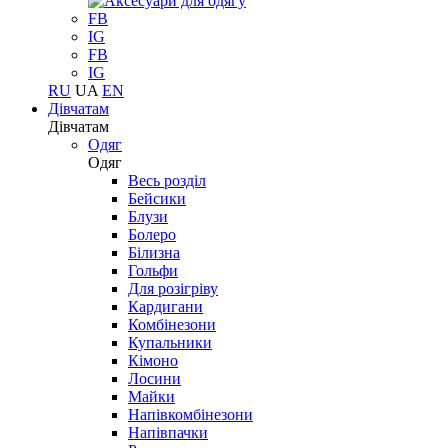
FB
IG
FB
IG
RU
UA
EN
Дівчатам
Дівчатам
Одяг
Одяг
Весь розділ
Бейсики
Блузи
Болеро
Білизна
Гольфи
Для розігріву
Кардигани
Комбінезони
Купальники
Кімоно
Лосини
Майки
Напівкомбінезони
Напівпачки