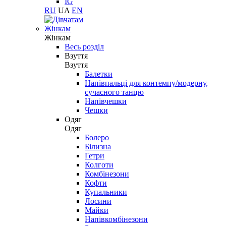
IG
RU
UA
EN
Жінкам
Жінкам
Весь розділ
Взуття
Взуття
Балетки
Напівпальці для контемпу/модерну,
сучасного танцю
Напівчешки
Чешки
Одяг
Одяг
Болеро
Білизна
Гетри
Колготи
Комбінезони
Кофти
Купальники
Лосини
Майки
Напівкомбінезони