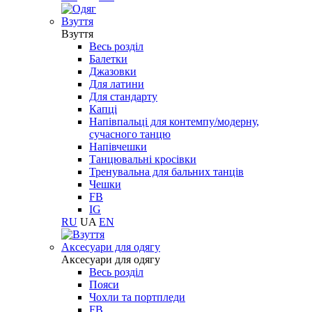
Взуття
Взуття
Весь розділ
Балетки
Джазовки
Для латини
Для стандарту
Капці
Напівпальці для контемпу/модерну,
сучасного танцю
Напівчешки
Танцювальні кросівки
Тренувальна для бальних танців
Чешки
FB
IG
RU
UA
EN
Aксесуари для одягу
Aксесуари для одягу
Весь розділ
Пояси
Чохли та портпледи
FB