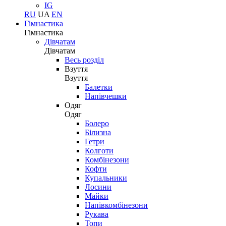
IG
RU
UA
EN
Гімнастика
Гімнастика
Дівчатам
Дівчатам
Весь розділ
Взуття
Взуття
Балетки
Напівчешки
Одяг
Одяг
Болеро
Білизна
Гетри
Колготи
Комбінезони
Кофти
Купальники
Лосини
Майки
Напівкомбінезони
Рукава
Топи