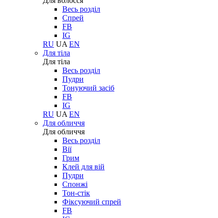
Для волосся
Весь розділ
Спрей
FB
IG
RU
UA
EN
Для тіла
Для тіла
Весь розділ
Пудри
Тонуючий засіб
FB
IG
RU
UA
EN
Для обличчя
Для обличчя
Весь розділ
Вії
Грим
Клей для вій
Пудри
Спонжі
Тон-стік
Фіксуючий спрей
FB