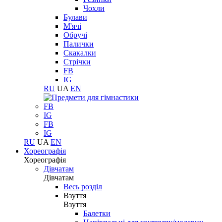
Чохли
Булави
М'ячі
Обручі
Палички
Скакалки
Стрічки
FB
IG
RU
UA
EN
FB
IG
FB
IG
RU
UA
EN
Хореографія
Хореографія
Дівчатам
Дівчатам
Весь розділ
Взуття
Взуття
Балетки