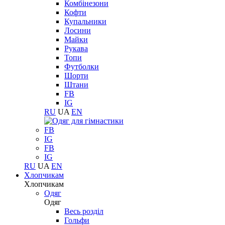
Комбінезони
Кофти
Купальники
Лосини
Майки
Рукава
Топи
Футболки
Шорти
Штани
FB
IG
RU
UA
EN
FB
IG
FB
IG
RU
UA
EN
Хлопчикам
Хлопчикам
Одяг
Одяг
Весь розділ
Гольфи