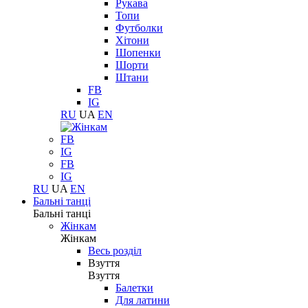
Рукава
Топи
Футболки
Хітони
Шопенки
Шорти
Штани
FB
IG
RU
UA
EN
FB
IG
FB
IG
RU
UA
EN
Бальні танці
Бальні танці
Жінкам
Жінкам
Весь розділ
Взуття
Взуття
Балетки
Для латини