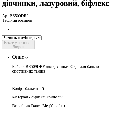
дівчинки, лазуровий, біфлекс
Арт.BS509DR#
Таблиця розмірів
Немає у наявності
Додано
Опис
Бейсик BS509DR# для дівчинки. Одяг для бально-
спортивних танців
Колір - блакитний
Матеріал - біфлекс, кринолін
Виробник Dance.Me (Україна)