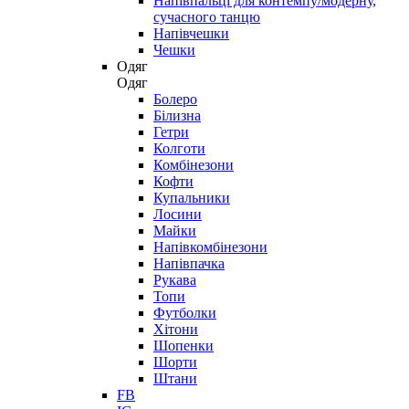
Напівпальці для контемпу/модерну,
сучасного танцю
Напівчешки
Чешки
Одяг
Одяг
Болеро
Білизна
Гетри
Колготи
Комбінезони
Кофти
Купальники
Лосини
Майки
Напівкомбінезони
Напівпачка
Рукава
Топи
Футболки
Хітони
Шопенки
Шорти
Штани
FB