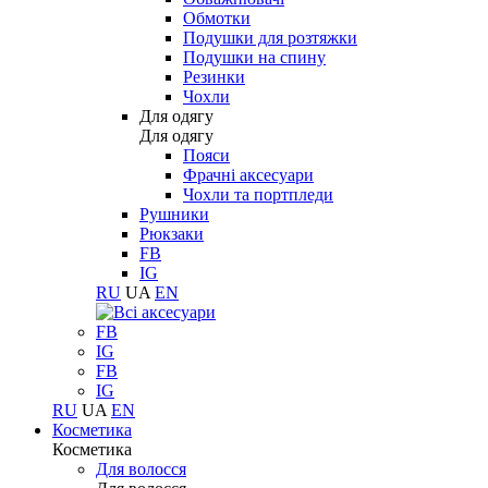
Обмотки
Подушки для розтяжки
Подушки на спину
Резинки
Чохли
Для одягу
Для одягу
Пояси
Фрачні аксесуари
Чохли та портпледи
Рушники
Рюкзаки
FB
IG
RU
UA
EN
FB
IG
FB
IG
RU
UA
EN
Косметика
Косметика
Для волосся