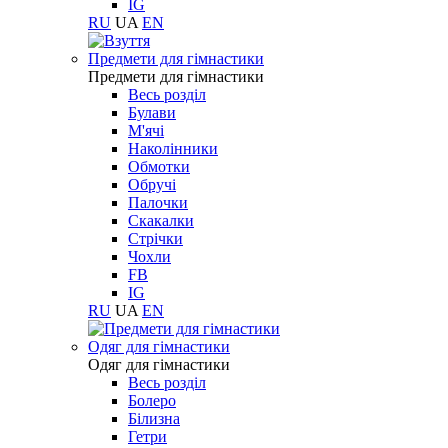
IG
RU
UA
EN
Предмети для гімнастики
Предмети для гімнастики
Весь розділ
Булави
М'ячі
Наколінники
Обмотки
Обручі
Палочки
Скакалки
Стрічки
Чохли
FB
IG
RU
UA
EN
Одяг для гімнастики
Одяг для гімнастики
Весь розділ
Болеро
Білизна
Гетри