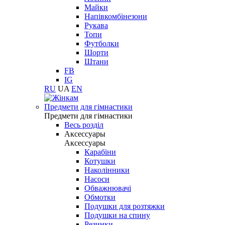
Майки
Напівкомбінезони
Рукава
Топи
Футболки
Шорти
Штани
FB
IG
RU
UA
EN
Предмети для гімнастики
Предмети для гімнастики
Весь розділ
Аксессуары
Аксессуары
Карабіни
Котушки
Наколінники
Насоси
Обважнювачі
Обмотки
Подушки для розтяжки
Подушки на спину
Резинки