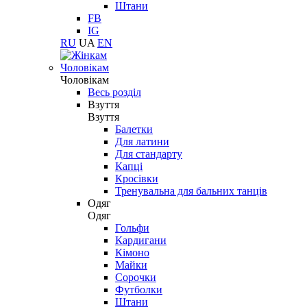
Штани
FB
IG
RU
UA
EN
Чоловікам
Чоловікам
Весь розділ
Взуття
Взуття
Балетки
Для латини
Для стандарту
Капці
Кросівки
Тренувальна для бальних танців
Одяг
Одяг
Гольфи
Кардигани
Кімоно
Майки
Сорочки
Футболки
Штани