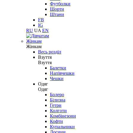
Футболки
Шорти
Штани
FB
IG
RU
UA
EN
Жінкам
Жінкам
Весь розділ
Взуття
Взуття
Балетки
Напівчешки
Чешки
Одяг
Одяг
Болеро
Білизна
Гетри
Колготи
Комбінезони
Кофти
Купальники
Лосини