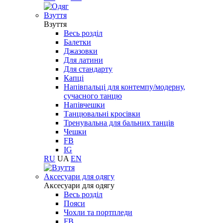
Взуття
Взуття
Весь розділ
Балетки
Джазовки
Для латини
Для стандарту
Капці
Напівпальці для контемпу/модерну,
сучасного танцю
Напівчешки
Танцювальні кросівки
Тренувальна для бальних танців
Чешки
FB
IG
RU
UA
EN
Aксесуари для одягу
Aксесуари для одягу
Весь розділ
Пояси
Чохли та портпледи
FB