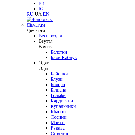
FB
IG
RU
UA
EN
Дівчатам
Дівчатам
Весь розділ
Взуття
Взуття
Балетки
Блок Каблук
Одяг
Одяг
Бейсики
Блузи
Болеро
Білизна
Гольфи
Кардигани
Купальники
Кімоно
Лосини
Майки
Рукава
Спідниці