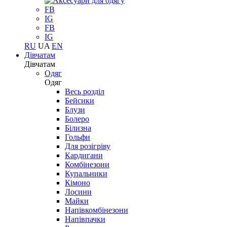
FB
IG
FB
IG
RU
UA
EN
Дівчатам
Дівчатам
Одяг
Одяг
Весь розділ
Бейсики
Блузи
Болеро
Білизна
Гольфи
Для розігріву
Кардигани
Комбінезони
Купальники
Кімоно
Лосини
Майки
Напівкомбінезони
Напівпачки