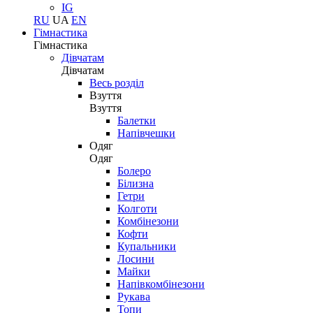
IG
RU
UA
EN
Гімнастика
Гімнастика
Дівчатам
Дівчатам
Весь розділ
Взуття
Взуття
Балетки
Напівчешки
Одяг
Одяг
Болеро
Білизна
Гетри
Колготи
Комбінезони
Кофти
Купальники
Лосини
Майки
Напівкомбінезони
Рукава
Топи