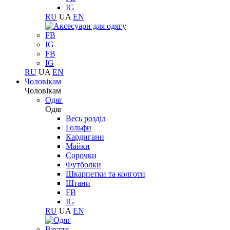
IG
RU
UA
EN
FB
IG
FB
IG
RU
UA
EN
Чоловікам
Чоловікам
Одяг
Одяг
Весь розділ
Гольфи
Кардигани
Майки
Сорочки
Футболки
Шкарпетки та колготи
Штани
FB
IG
RU
UA
EN
Взуття