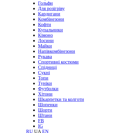
Гольфи
Для розігріву
Кардигани
Комбінезони
Кофти
Купальники
Кімоно
Лосини
Майки
Напівкомбінезони
Рукава
Спортивні костюми
Спідниці
Сукні
Топи
Туніки
Футболки
Хітони
Шкарпетки та колготи
Шопенки
Шорти
Штани
FB
IG
RU
UA
EN