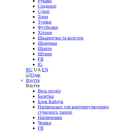
Рукава
Спідниці
Сукні
Топи
Туніки
Футболки
Хітони
Шкарпетки та колготи
Шопенки
Шорти
Штани
FB
IG
RU
UA
EN
Взуття
Взуття
Весь розділ
Балетки
Блок Каблук
Напівпальці для контемпу/модерну,
сучасного танцю
Напівчешки
Чешки
FB