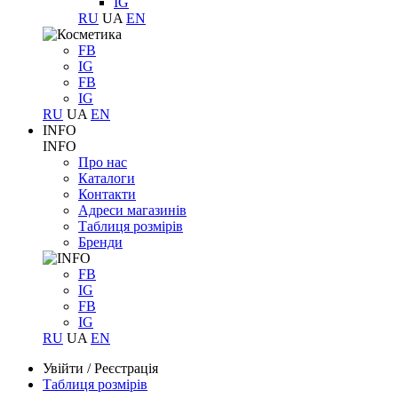
IG
RU
UA
EN
FB
IG
FB
IG
RU
UA
EN
INFO
INFO
Про нас
Каталоги
Контакти
Адреси магазинів
Таблиця розмірів
Бренди
FB
IG
FB
IG
RU
UA
EN
Увійти
/
Реєстрація
Таблиця розмірів