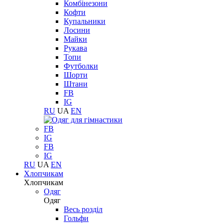
Комбінезони
Кофти
Купальники
Лосини
Майки
Рукава
Топи
Футболки
Шорти
Штани
FB
IG
RU
UA
EN
FB
IG
FB
IG
RU
UA
EN
Хлопчикам
Хлопчикам
Одяг
Одяг
Весь розділ
Гольфи