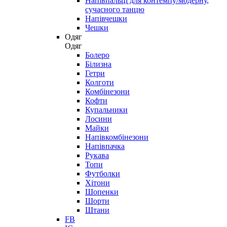
Напівпальці для контемпу/модерну,
сучасного танцю
Напівчешки
Чешки
Одяг
Одяг
Болеро
Білизна
Гетри
Колготи
Комбінезони
Кофти
Купальники
Лосини
Майки
Напівкомбінезони
Напівпачка
Рукава
Топи
Футболки
Хітони
Шопенки
Шорти
Штани
FB