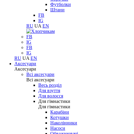
Футболки
Штани
FB
IG
RU
UA
EN
FB
IG
FB
IG
RU
UA
EN
Аксесуари
Аксесуари
Всі аксесуари
Всі аксесуари
Весь розділ
Для взуття
Для волосся
Для гімнастики
Для гімнастики
Карабіни
Котушки
Наколінники
Насоси
Обважнювачі