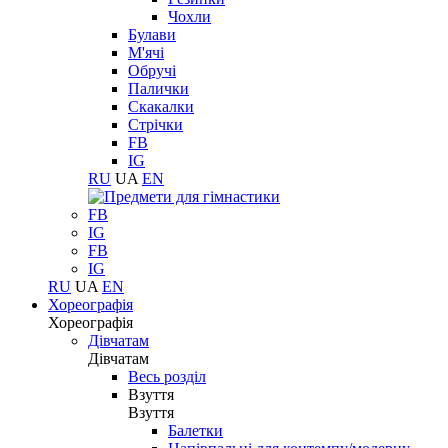
Чохли
Булави
М'ячі
Обручі
Палички
Скакалки
Стрічки
FB
IG
RU
UA
EN
FB
IG
FB
IG
RU
UA
EN
Хореографія
Хореографія
Дівчатам
Дівчатам
Весь розділ
Взуття
Взуття
Балетки