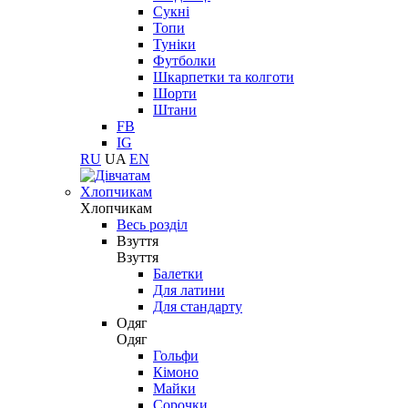
Сукні
Топи
Туніки
Футболки
Шкарпетки та колготи
Шорти
Штани
FB
IG
RU
UA
EN
Хлопчикам
Хлопчикам
Весь розділ
Взуття
Взуття
Балетки
Для латини
Для стандарту
Одяг
Одяг
Гольфи
Кімоно
Майки
Сорочки