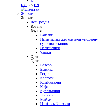
IG
RU
UA
EN
Жінкам
Жінкам
Весь розділ
Взуття
Взуття
Балетки
Напівпальці для контемпу/модерну,
сучасного танцю
Напівчешки
Чешки
Одяг
Одяг
Болеро
Білизна
Гетри
Колготи
Комбінезони
Кофти
Купальники
Лосини
Майки
Напівкомбінезони