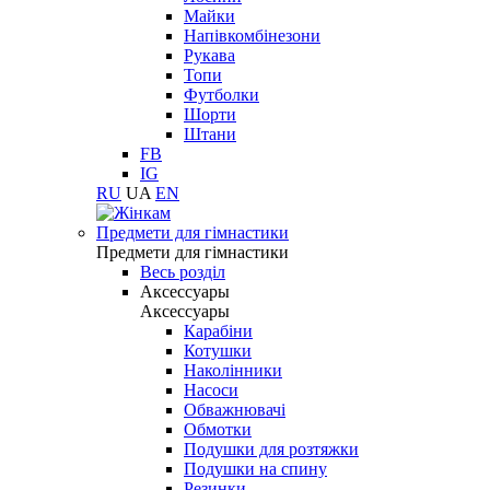
Майки
Напівкомбінезони
Рукава
Топи
Футболки
Шорти
Штани
FB
IG
RU
UA
EN
Предмети для гімнастики
Предмети для гімнастики
Весь розділ
Аксессуары
Аксессуары
Карабіни
Котушки
Наколінники
Насоси
Обважнювачі
Обмотки
Подушки для розтяжки
Подушки на спину
Резинки