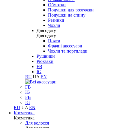
Обмотки
Подушки для розтяжки
Подушки на спину
Резинки
Чохли
Для одягу
Для одягу
Пояси
Фрачні аксесуари
Чохли та портпледи
Рушники
Рюкзаки
FB
IG
RU
UA
EN
FB
IG
FB
IG
RU
UA
EN
Косметика
Косметика
Для волосся