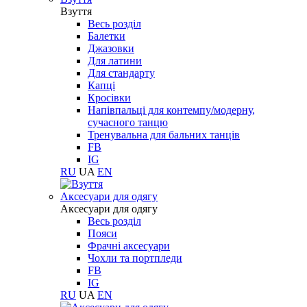
Взуття
Весь розділ
Балетки
Джазовки
Для латини
Для стандарту
Капці
Кросівки
Напівпальці для контемпу/модерну,
сучасного танцю
Тренувальна для бальних танців
FB
IG
RU
UA
EN
Aксесуари для одягу
Aксесуари для одягу
Весь розділ
Пояси
Фрачні аксесуари
Чохли та портпледи
FB
IG
RU
UA
EN