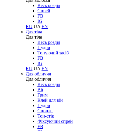
Для волосся
Весь розділ
Спрей
FB
IG
RU
UA
EN
Для тіла
Для тіла
Весь розділ
Пудри
Тонуючий засіб
FB
IG
RU
UA
EN
Для обличчя
Для обличчя
Весь розділ
Вії
Грим
Клей для вій
Пудри
Спонжі
Тон-стік
Фіксуючий спрей
FB