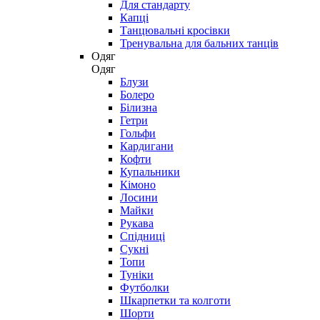
Для стандарту
Капці
Танцювальні кросівки
Тренувальна для бальних танців
Одяг
Одяг
Блузи
Болеро
Білизна
Гетри
Гольфи
Кардигани
Кофти
Купальники
Кімоно
Лосини
Майки
Рукава
Спідниці
Сукні
Топи
Туніки
Футболки
Шкарпетки та колготи
Шорти