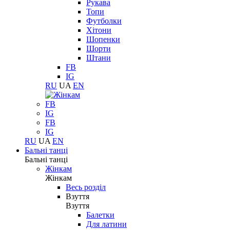
Рукава
Топи
Футболки
Хітони
Шопенки
Шорти
Штани
FB
IG
RU
UA
EN
FB
IG
FB
IG
RU
UA
EN
Бальні танці
Бальні танці
Жінкам
Жінкам
Весь розділ
Взуття
Взуття
Балетки
Для латини