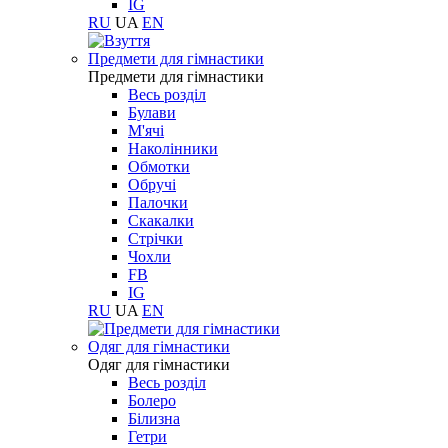
IG
RU
UA
EN
Предмети для гімнастики
Предмети для гімнастики
Весь розділ
Булави
М'ячі
Наколінники
Обмотки
Обручі
Палочки
Скакалки
Стрічки
Чохли
FB
IG
RU
UA
EN
Одяг для гімнастики
Одяг для гімнастики
Весь розділ
Болеро
Білизна
Гетри