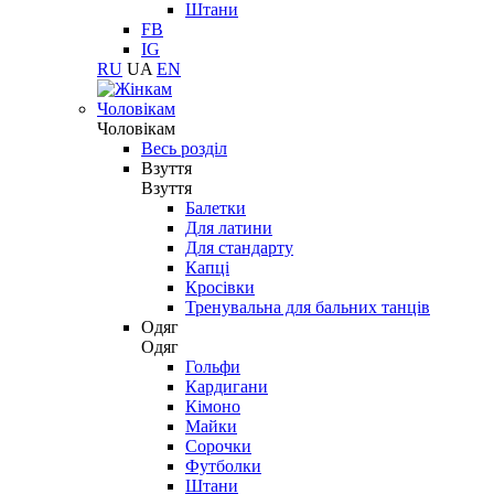
Штани
FB
IG
RU
UA
EN
Чоловікам
Чоловікам
Весь розділ
Взуття
Взуття
Балетки
Для латини
Для стандарту
Капці
Кросівки
Тренувальна для бальних танців
Одяг
Одяг
Гольфи
Кардигани
Кімоно
Майки
Сорочки
Футболки
Штани