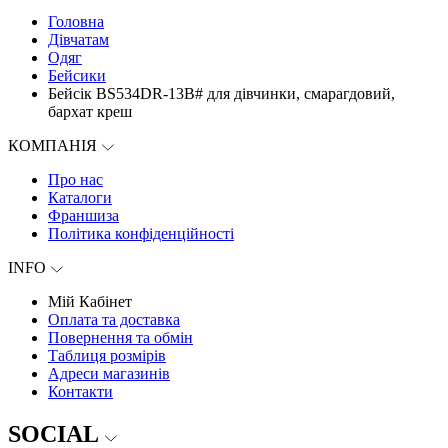
Головна
Дівчатам
Одяг
Бейсики
Бейсік BS534DR-13B# для дівчинки, смарагдовий,
бархат креш
КОМПАНІЯ
Про нас
Каталоги
Франшиза
Політика конфіденційності
INFO
Мій Кабінет
Оплата та доставка
Повернення та обмін
Таблиця розмірів
Адреси магазинів
Контакти
SOCIAL