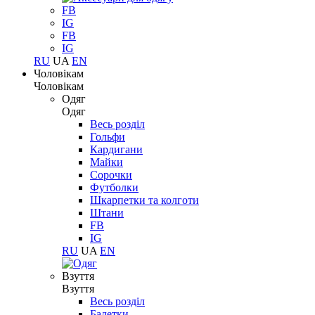
FB
IG
FB
IG
RU
UA
EN
Чоловікам
Чоловікам
Одяг
Одяг
Весь розділ
Гольфи
Кардигани
Майки
Сорочки
Футболки
Шкарпетки та колготи
Штани
FB
IG
RU
UA
EN
Взуття
Взуття
Весь розділ
Балетки