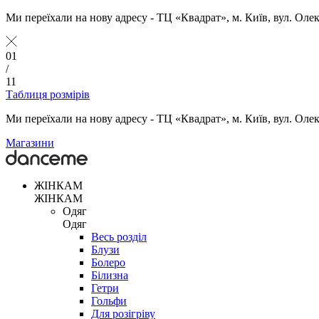
Ми переїхали на нову адресу - ТЦ «Квадрат», м. Київ, вул. Оле
01
/
11
Таблиця розмірів
Ми переїхали на нову адресу - ТЦ «Квадрат», м. Київ, вул. Оле
Магазини
ЖІНКАМ
ЖІНКАМ
Одяг
Одяг
Весь розділ
Блузи
Болеро
Білизна
Гетри
Гольфи
Для розігріву