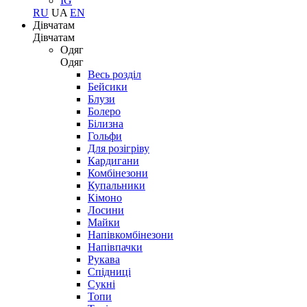
IG
RU
UA
EN
Дівчатам
Дівчатам
Одяг
Одяг
Весь розділ
Бейсики
Блузи
Болеро
Білизна
Гольфи
Для розігріву
Кардигани
Комбінезони
Купальники
Кімоно
Лосини
Майки
Напівкомбінезони
Напівпачки
Рукава
Спідниці
Сукні
Топи