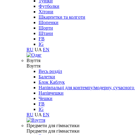
Туніки
Футболки
Хітони
Шкарпетки та колготи
Шопенки
Шорти
Штани
FB
IG
RU
UA
EN
Взуття
Взуття
Весь розділ
Балетки
Блок Каблук
Напівпальці для контемпу/модерну, сучасног
Напівчешки
Чешки
FB
IG
RU
UA
EN
Предмети для гімнастики
Предмети для гімнастики