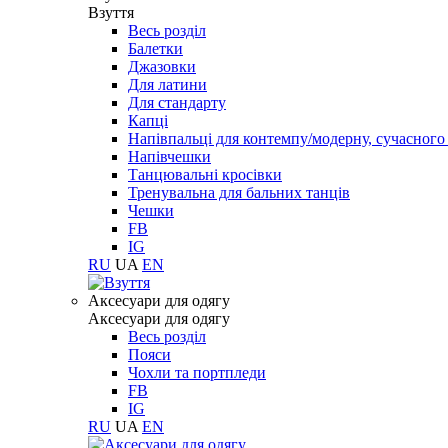
Взуття
Весь розділ
Балетки
Джазовки
Для латини
Для стандарту
Капці
Напівпальці для контемпу/модерну, сучасног
Напівчешки
Танцювальні кросівки
Тренувальна для бальних танців
Чешки
FB
IG
RU
UA
EN
Aксесуари для одягу
Aксесуари для одягу
Весь розділ
Пояси
Чохли та портпледи
FB
IG
RU
UA
EN