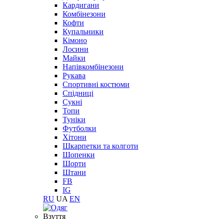
Кардигани
Комбінезони
Кофти
Купальники
Кімоно
Лосини
Майки
Напівкомбінезони
Рукава
Спортивні костюми
Спідниці
Сукні
Топи
Туніки
Футболки
Хітони
Шкарпетки та колготи
Шопенки
Шорти
Штани
FB
IG
RU
UA
EN
Взуття