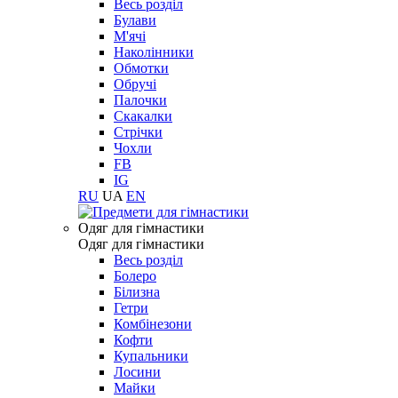
Весь розділ
Булави
М'ячі
Наколінники
Обмотки
Обручі
Палочки
Скакалки
Стрічки
Чохли
FB
IG
RU
UA
EN
Одяг для гімнастики
Одяг для гімнастики
Весь розділ
Болеро
Білизна
Гетри
Комбінезони
Кофти
Купальники
Лосини
Майки