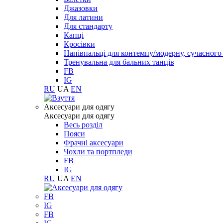
Джазовки
Для латини
Для стандарту
Капці
Кросівки
Напівпальці для контемпу/модерну, сучасног
Тренувальна для бальних танців
FB
IG
RU
UA
EN
Aксесуари для одягу
Aксесуари для одягу
Весь розділ
Пояси
Фрачні аксесуари
Чохли та портпледи
FB
IG
RU
UA
EN
FB
IG
FB