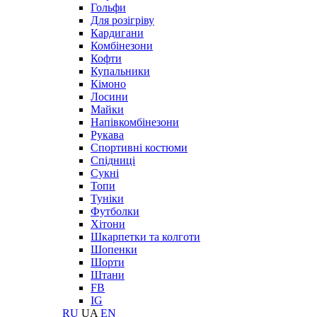
Гольфи
Для розігріву
Кардигани
Комбінезони
Кофти
Купальники
Кімоно
Лосини
Майки
Напівкомбінезони
Рукава
Спортивні костюми
Спідниці
Сукні
Топи
Туніки
Футболки
Хітони
Шкарпетки та колготи
Шопенки
Шорти
Штани
FB
IG
RU
UA
EN