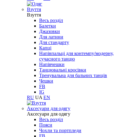
Взуття
Взуття
Весь розділ
Балетки
Джазовки
Для латини
Для стандарту
Капці
Напівпальці для контемпу/модерну,
сучасного танцю
Напівчешки
Танцювальні кросівки
Тренувальна для бальних танців
Чешки
FB
IG
RU
UA
EN
Aксесуари для одягу
Aксесуари для одягу
Весь розділ
Пояси
Чохли та портпледи
FB