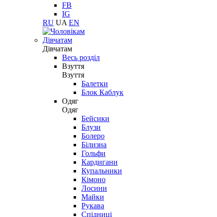
FB
IG
RU
UA
EN
Дівчатам
Дівчатам
Весь розділ
Взуття
Взуття
Балетки
Блок Каблук
Одяг
Одяг
Бейсики
Блузи
Болеро
Білизна
Гольфи
Кардигани
Купальники
Кімоно
Лосини
Майки
Рукава
Спідниці