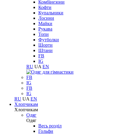
Комбінезони
Кофти
Купальники
Лосини
Майки
Рукава
Топи
Футболки
Шорти
Штани
FB
IG
RU
UA
EN
FB
IG
FB
IG
RU
UA
EN
Хлопчикам
Хлопчикам
Одяг
Одяг
Весь розділ
Гольфи