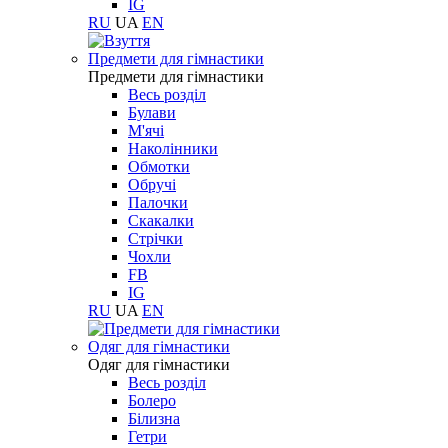
IG
RU
UA
EN
Предмети для гімнастики
Предмети для гімнастики
Весь розділ
Булави
М'ячі
Наколінники
Обмотки
Обручі
Палочки
Скакалки
Стрічки
Чохли
FB
IG
RU
UA
EN
Одяг для гімнастики
Одяг для гімнастики
Весь розділ
Болеро
Білизна
Гетри