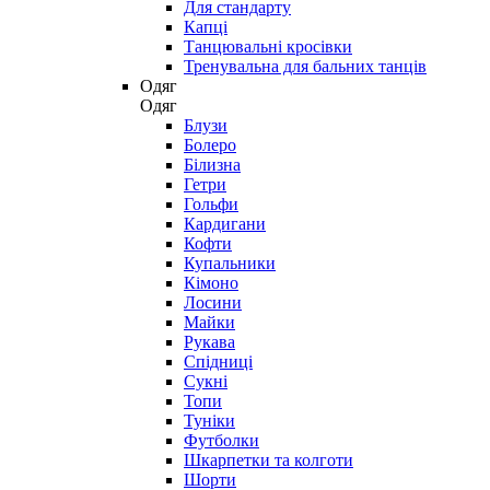
Для стандарту
Капці
Танцювальні кросівки
Тренувальна для бальних танців
Одяг
Одяг
Блузи
Болеро
Білизна
Гетри
Гольфи
Кардигани
Кофти
Купальники
Кімоно
Лосини
Майки
Рукава
Спідниці
Сукні
Топи
Туніки
Футболки
Шкарпетки та колготи
Шорти