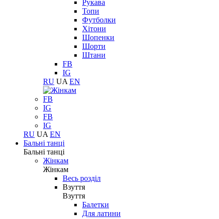
Рукава
Топи
Футболки
Хітони
Шопенки
Шорти
Штани
FB
IG
RU
UA
EN
FB
IG
FB
IG
RU
UA
EN
Бальні танці
Бальні танці
Жінкам
Жінкам
Весь розділ
Взуття
Взуття
Балетки
Для латини