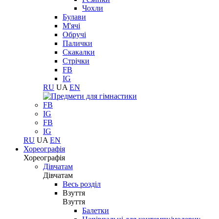
Чохли
Булави
М'ячі
Обручі
Палички
Скакалки
Стрічки
FB
IG
RU
UA
EN
FB
IG
FB
IG
RU
UA
EN
Хореографія
Хореографія
Дівчатам
Дівчатам
Весь розділ
Взуття
Взуття
Балетки