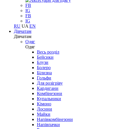
FB
IG
FB
IG
RU
UA
EN
Дівчатам
Дівчатам
Одяг
Одяг
Весь розділ
Бейсики
Блузи
Болеро
Білизна
Гольфи
Для розігріву
Кардигани
Комбінезони
Купальники
Кімоно
Лосини
Майки
Напівкомбінезони
Напівпачки