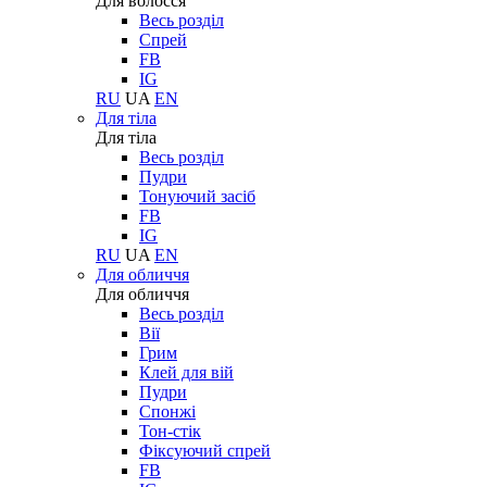
Для волосся
Весь розділ
Спрей
FB
IG
RU
UA
EN
Для тіла
Для тіла
Весь розділ
Пудри
Тонуючий засіб
FB
IG
RU
UA
EN
Для обличчя
Для обличчя
Весь розділ
Вії
Грим
Клей для вій
Пудри
Спонжі
Тон-стік
Фіксуючий спрей
FB