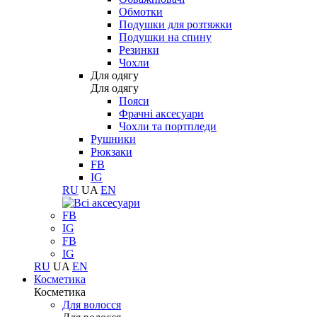
Обмотки
Подушки для розтяжки
Подушки на спину
Резинки
Чохли
Для одягу
Для одягу
Пояси
Фрачні аксесуари
Чохли та портпледи
Рушники
Рюкзаки
FB
IG
RU
UA
EN
FB
IG
FB
IG
RU
UA
EN
Косметика
Косметика
Для волосся