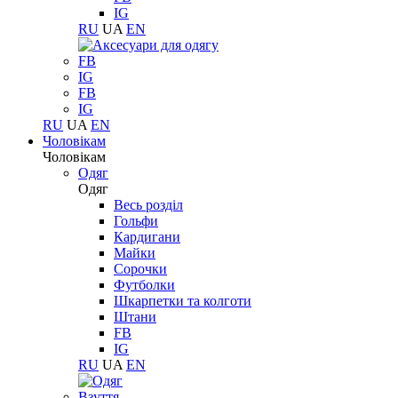
IG
RU
UA
EN
FB
IG
FB
IG
RU
UA
EN
Чоловікам
Чоловікам
Одяг
Одяг
Весь розділ
Гольфи
Кардигани
Майки
Сорочки
Футболки
Шкарпетки та колготи
Штани
FB
IG
RU
UA
EN
Взуття