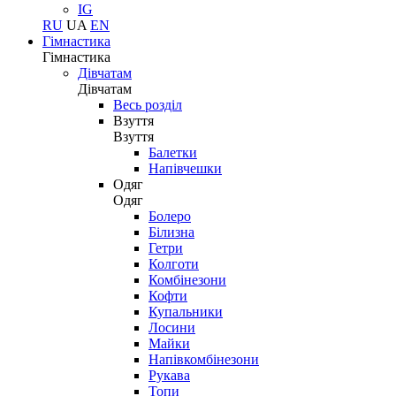
IG
RU
UA
EN
Гімнастика
Гімнастика
Дівчатам
Дівчатам
Весь розділ
Взуття
Взуття
Балетки
Напівчешки
Одяг
Одяг
Болеро
Білизна
Гетри
Колготи
Комбінезони
Кофти
Купальники
Лосини
Майки
Напівкомбінезони
Рукава
Топи