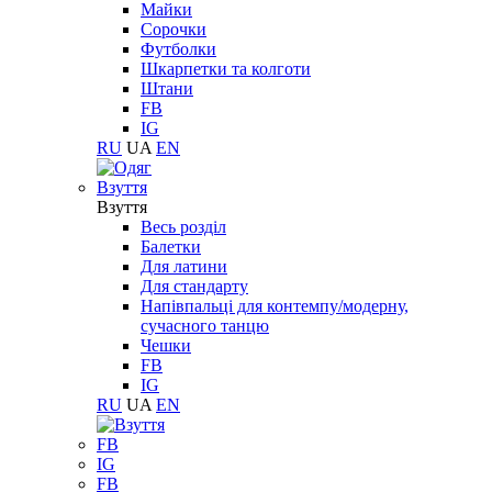
Майки
Сорочки
Футболки
Шкарпетки та колготи
Штани
FB
IG
RU
UA
EN
Взуття
Взуття
Весь розділ
Балетки
Для латини
Для стандарту
Напівпальці для контемпу/модерну,
сучасного танцю
Чешки
FB
IG
RU
UA
EN
FB
IG
FB