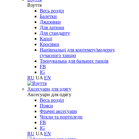
Взуття
Весь розділ
Балетки
Джазовки
Для латини
Для стандарту
Капці
Кросівки
Напівпальці для контемпу/модерну,
сучасного танцю
Тренувальна для бальних танців
FB
IG
RU
UA
EN
Aксесуари для одягу
Aксесуари для одягу
Весь розділ
Пояси
Фрачні аксесуари
Чохли та портпледи
FB
IG
RU
UA
EN