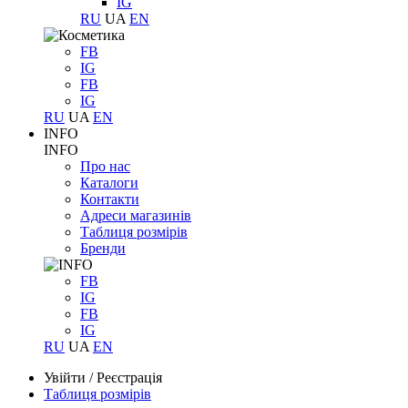
IG
RU
UA
EN
FB
IG
FB
IG
RU
UA
EN
INFO
INFO
Про нас
Каталоги
Контакти
Адреси магазинів
Таблиця розмірів
Бренди
FB
IG
FB
IG
RU
UA
EN
Увійти
/
Реєстрація
Таблиця розмірів