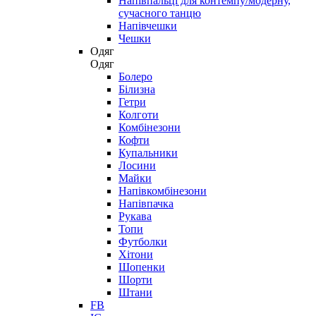
Напівпальці для контемпу/модерну,
сучасного танцю
Напівчешки
Чешки
Одяг
Одяг
Болеро
Білизна
Гетри
Колготи
Комбінезони
Кофти
Купальники
Лосини
Майки
Напівкомбінезони
Напівпачка
Рукава
Топи
Футболки
Хітони
Шопенки
Шорти
Штани
FB