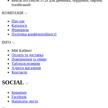
Бейсік BS536DR-372# для дівчинки, бордовий, біфлекс
італійський
КОМПАНІЯ
Про нас
Каталоги
Франшиза
Політика конфіденційності
INFO
Мій Кабінет
Оплата та доставка
Повернення та обмін
Таблиця розмірів
Адреси магазинів
Контакти
SOCIAL
Instagram
Facebook
Написати листа