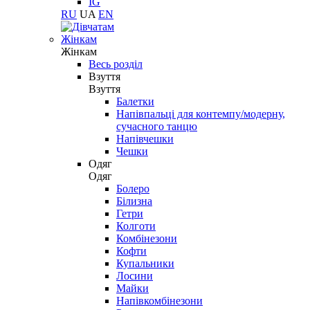
IG
RU
UA
EN
Жінкам
Жінкам
Весь розділ
Взуття
Взуття
Балетки
Напівпальці для контемпу/модерну,
сучасного танцю
Напівчешки
Чешки
Одяг
Одяг
Болеро
Білизна
Гетри
Колготи
Комбінезони
Кофти
Купальники
Лосини
Майки
Напівкомбінезони