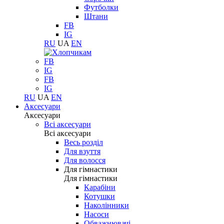
Футболки
Штани
FB
IG
RU
UA
EN
FB
IG
FB
IG
RU
UA
EN
Аксесуари
Аксесуари
Всі аксесуари
Всі аксесуари
Весь розділ
Для взуття
Для волосся
Для гімнастики
Для гімнастики
Карабіни
Котушки
Наколінники
Насоси
Обважнювачі