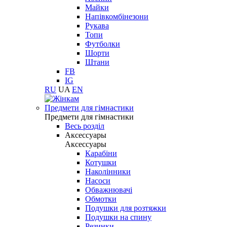
Майки
Напівкомбінезони
Рукава
Топи
Футболки
Шорти
Штани
FB
IG
RU
UA
EN
Предмети для гімнастики
Предмети для гімнастики
Весь розділ
Аксессуары
Аксессуары
Карабіни
Котушки
Наколінники
Насоси
Обважнювачі
Обмотки
Подушки для розтяжки
Подушки на спину
Резинки