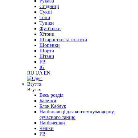
Рукава
Спідниці
Сукні
Топи
Туніки
Футболки
Хітони
Шкарпетки та колготи
Шопенки
Шорти
Штани
FB
IG
RU
UA
EN
Взуття
Взуття
Весь розділ
Балетки
Блок Каблук
Напівпальці для контемпу/модерну,
сучасного танцю
Напівчешки
Чешки
FB