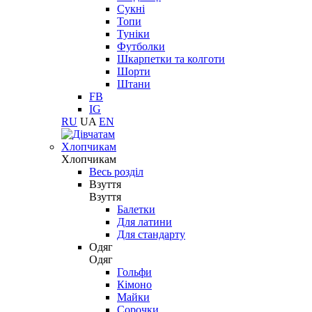
Сукні
Топи
Туніки
Футболки
Шкарпетки та колготи
Шорти
Штани
FB
IG
RU
UA
EN
Хлопчикам
Хлопчикам
Весь розділ
Взуття
Взуття
Балетки
Для латини
Для стандарту
Одяг
Одяг
Гольфи
Кімоно
Майки
Сорочки