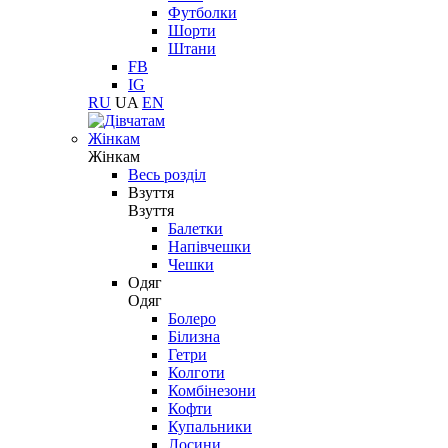
Футболки
Шорти
Штани
FB
IG
RU
UA
EN
Жінкам
Жінкам
Весь розділ
Взуття
Взуття
Балетки
Напівчешки
Чешки
Одяг
Одяг
Болеро
Білизна
Гетри
Колготи
Комбінезони
Кофти
Купальники
Лосини