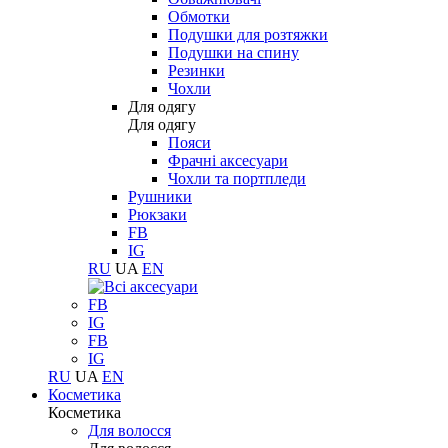
Обмотки
Подушки для розтяжки
Подушки на спину
Резинки
Чохли
Для одягу
Для одягу
Пояси
Фрачні аксесуари
Чохли та портпледи
Рушники
Рюкзаки
FB
IG
RU
UA
EN
FB
IG
FB
IG
RU
UA
EN
Косметика
Косметика
Для волосся