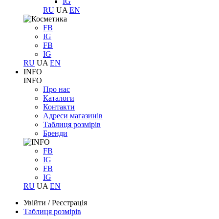
IG
RU
UA
EN
FB
IG
FB
IG
RU
UA
EN
INFO
INFO
Про нас
Каталоги
Контакти
Адреси магазинів
Таблиця розмірів
Бренди
FB
IG
FB
IG
RU
UA
EN
Увійти
/
Реєстрація
Таблиця розмірів