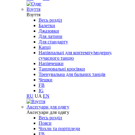
Взуття
Взуття
Весь розділ
Балетки
Джазовки
Для латини
Для стандарту
Капці
Напівпальці для контемпу/модерну,
сучасного танцю
Напівчешки
Танцювальні кросівки
Тренувальна для бальних танців
Чешки
FB
IG
RU
UA
EN
Aксесуари для одягу
Aксесуари для одягу
Весь розділ
Пояси
Чохли та портпледи
FB