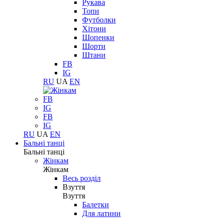
Рукава
Топи
Футболки
Хітони
Шопенки
Шорти
Штани
FB
IG
RU
UA
EN
FB
IG
FB
IG
RU
UA
EN
Бальні танці
Бальні танці
Жінкам
Жінкам
Весь розділ
Взуття
Взуття
Балетки
Для латини