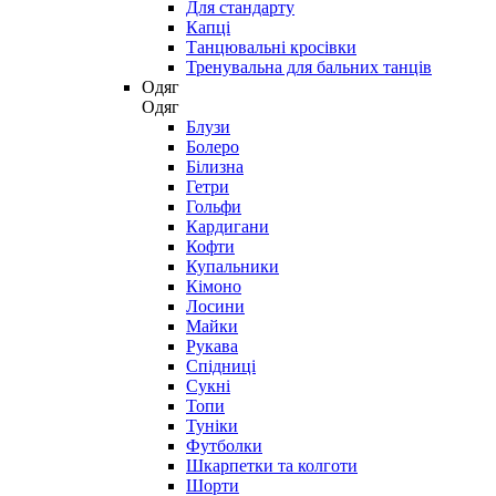
Для стандарту
Капці
Танцювальні кросівки
Тренувальна для бальних танців
Одяг
Одяг
Блузи
Болеро
Білизна
Гетри
Гольфи
Кардигани
Кофти
Купальники
Кімоно
Лосини
Майки
Рукава
Спідниці
Сукні
Топи
Туніки
Футболки
Шкарпетки та колготи
Шорти