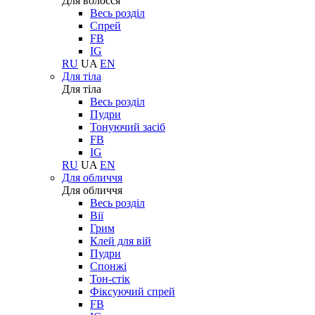
Для волосся
Весь розділ
Спрей
FB
IG
RU
UA
EN
Для тіла
Для тіла
Весь розділ
Пудри
Тонуючий засіб
FB
IG
RU
UA
EN
Для обличчя
Для обличчя
Весь розділ
Вії
Грим
Клей для вій
Пудри
Спонжі
Тон-стік
Фіксуючий спрей
FB