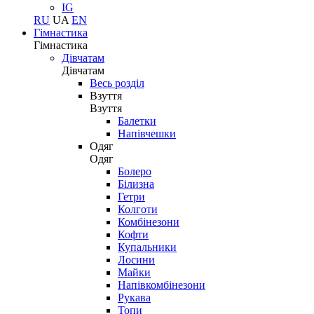
IG
RU
UA
EN
Гімнастика
Гімнастика
Дівчатам
Дівчатам
Весь розділ
Взуття
Взуття
Балетки
Напівчешки
Одяг
Одяг
Болеро
Білизна
Гетри
Колготи
Комбінезони
Кофти
Купальники
Лосини
Майки
Напівкомбінезони
Рукава
Топи