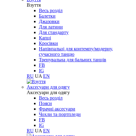
Взуття
Весь розділ
Балетки
Джазовки
Для латини
Для стандарту
Капці
Кросівки
Напівпальці для контемпу/модерну,
сучасного танцю
Тренувальна для бальних танців
FB
IG
RU
UA
EN
Aксесуари для одягу
Aксесуари для одягу
Весь розділ
Пояси
Фрачні аксесуари
Чохли та портпледи
FB
IG
RU
UA
EN