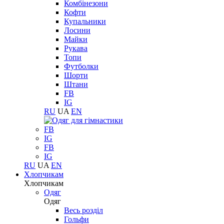
Комбінезони
Кофти
Купальники
Лосини
Майки
Рукава
Топи
Футболки
Шорти
Штани
FB
IG
RU
UA
EN
FB
IG
FB
IG
RU
UA
EN
Хлопчикам
Хлопчикам
Одяг
Одяг
Весь розділ
Гольфи