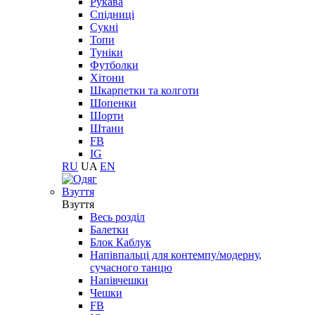
Рукава
Спідниці
Сукні
Топи
Туніки
Футболки
Хітони
Шкарпетки та колготи
Шопенки
Шорти
Штани
FB
IG
RU
UA
EN
Взуття
Взуття
Весь розділ
Балетки
Блок Каблук
Напівпальці для контемпу/модерну,
сучасного танцю
Напівчешки
Чешки
FB