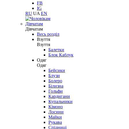
FB
IG
RU
UA
EN
Дівчатам
Дівчатам
Весь розділ
Взуття
Взуття
Балетки
Блок Каблук
Одяг
Одяг
Бейсики
Блузи
Болеро
Білизна
Гольфи
Кардигани
Купальники
Кімоно
Лосини
Майки
Рукава
Спідниці