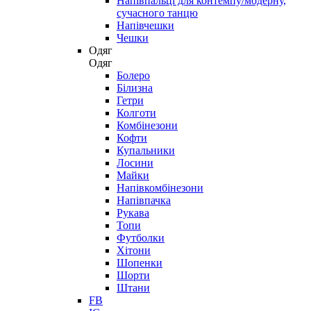
Напівпальці для контемпу/модерну,
сучасного танцю
Напівчешки
Чешки
Одяг
Одяг
Болеро
Білизна
Гетри
Колготи
Комбінезони
Кофти
Купальники
Лосини
Майки
Напівкомбінезони
Напівпачка
Рукава
Топи
Футболки
Хітони
Шопенки
Шорти
Штани
FB