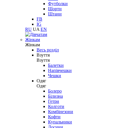
Футболки
Шорти
Штани
FB
IG
RU
UA
EN
Жінкам
Жінкам
Весь розділ
Взуття
Взуття
Балетки
Напівчешки
Чешки
Одяг
Одяг
Болеро
Білизна
Гетри
Колготи
Комбінезони
Кофти
Купальники
Лосини