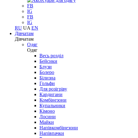
FB
IG
FB
IG
RU
UA
EN
Дівчатам
Дівчатам
Одяг
Одяг
Весь розділ
Бейсики
Блузи
Болеро
Білизна
Гольфи
Для розігріву
Кардигани
Комбінезони
Купальники
Кімоно
Лосини
Майки
Напівкомбінезони
Напівпачки