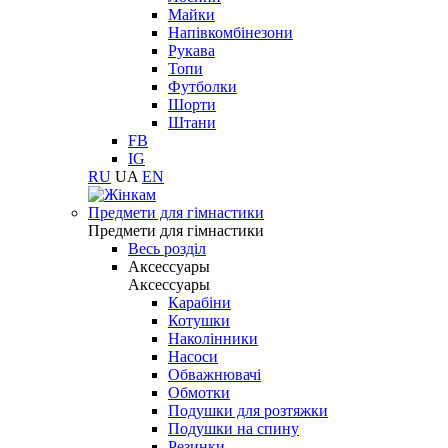
Майки
Напівкомбінезони
Рукава
Топи
Футболки
Шорти
Штани
FB
IG
RU
UA
EN
Предмети для гімнастики
Предмети для гімнастики
Весь розділ
Аксессуары
Аксессуары
Карабіни
Котушки
Наколінники
Насоси
Обважнювачі
Обмотки
Подушки для розтяжки
Подушки на спину
Резинки