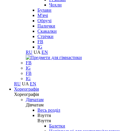
Чохли
Булави
М'ячі
Обручі
Палички
Скакалки
Стрічки
FB
IG
RU
UA
EN
FB
IG
FB
IG
RU
UA
EN
Хореографія
Хореографія
Дівчатам
Дівчатам
Весь розділ
Взуття
Взуття
Балетки