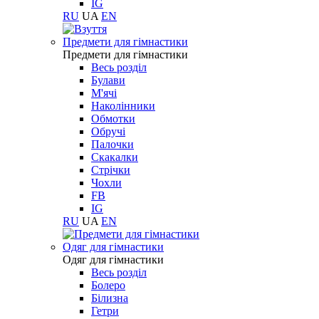
IG
RU
UA
EN
Предмети для гімнастики
Предмети для гімнастики
Весь розділ
Булави
М'ячі
Наколінники
Обмотки
Обручі
Палочки
Скакалки
Стрічки
Чохли
FB
IG
RU
UA
EN
Одяг для гімнастики
Одяг для гімнастики
Весь розділ
Болеро
Білизна
Гетри