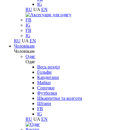
IG
RU
UA
EN
FB
IG
FB
IG
RU
UA
EN
Чоловікам
Чоловікам
Одяг
Одяг
Весь розділ
Гольфи
Кардигани
Майки
Сорочки
Футболки
Шкарпетки та колготи
Штани
FB
IG
RU
UA
EN
Взуття