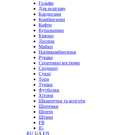
Гольфи
Для розігріву
Кардигани
Комбінезони
Кофти
Купальники
Кімоно
Лосини
Майки
Напівкомбінезони
Рукава
Спортивні костюми
Спідниці
Сукні
Топи
Туніки
Футболки
Хітони
Шкарпетки та колготи
Шопенки
Шорти
Штани
FB
IG
RU
UA
EN