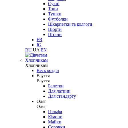
Сукні
Топи
Туніки
Футболки
Шкарпетки та колготи
Шорти
Штани
FB
IG
RU
UA
EN
Хлопчикам
Хлопчикам
Весь розділ
Взуття
Взуття
Балетки
Для латини
Для стандарту
Одяг
Одяг
Гольфи
Кімоно
Майки
Сорочки