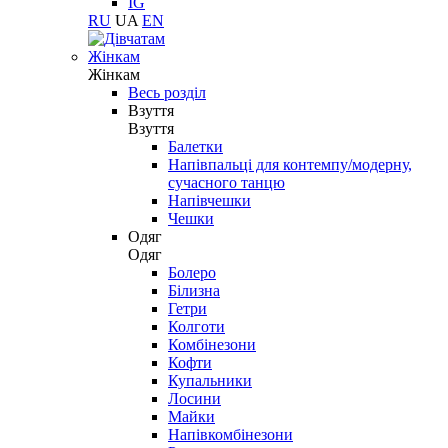
IG
RU
UA
EN
Жінкам
Жінкам
Весь розділ
Взуття
Взуття
Балетки
Напівпальці для контемпу/модерну,
сучасного танцю
Напівчешки
Чешки
Одяг
Одяг
Болеро
Білизна
Гетри
Колготи
Комбінезони
Кофти
Купальники
Лосини
Майки
Напівкомбінезони