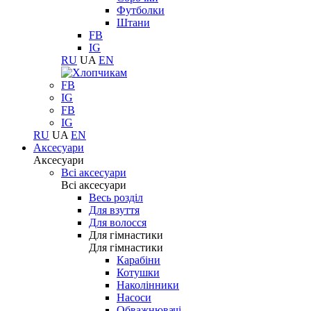
Футболки
Штани
FB
IG
RU
UA
EN
FB
IG
FB
IG
RU
UA
EN
Аксесуари
Аксесуари
Всі аксесуари
Всі аксесуари
Весь розділ
Для взуття
Для волосся
Для гімнастики
Для гімнастики
Карабіни
Котушки
Наколінники
Насоси
Обважнювачі