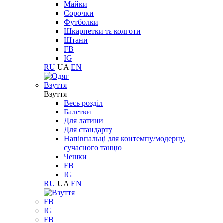
Майки
Сорочки
Футболки
Шкарпетки та колготи
Штани
FB
IG
RU
UA
EN
Взуття
Взуття
Весь розділ
Балетки
Для латини
Для стандарту
Напівпальці для контемпу/модерну,
сучасного танцю
Чешки
FB
IG
RU
UA
EN
FB
IG
FB