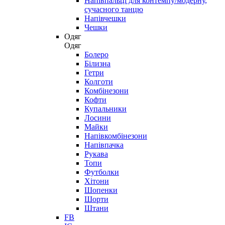
Напівпальці для контемпу/модерну,
сучасного танцю
Напівчешки
Чешки
Одяг
Одяг
Болеро
Білизна
Гетри
Колготи
Комбінезони
Кофти
Купальники
Лосини
Майки
Напівкомбінезони
Напівпачка
Рукава
Топи
Футболки
Хітони
Шопенки
Шорти
Штани
FB