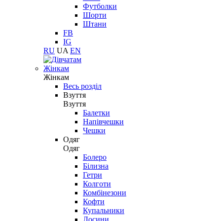
Футболки
Шорти
Штани
FB
IG
RU
UA
EN
Жінкам
Жінкам
Весь розділ
Взуття
Взуття
Балетки
Напівчешки
Чешки
Одяг
Одяг
Болеро
Білизна
Гетри
Колготи
Комбінезони
Кофти
Купальники
Лосини