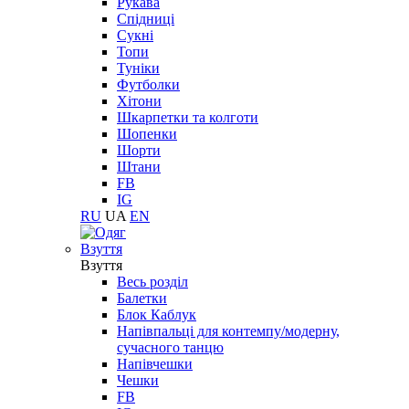
Рукава
Спідниці
Сукні
Топи
Туніки
Футболки
Хітони
Шкарпетки та колготи
Шопенки
Шорти
Штани
FB
IG
RU
UA
EN
Взуття
Взуття
Весь розділ
Балетки
Блок Каблук
Напівпальці для контемпу/модерну,
сучасного танцю
Напівчешки
Чешки
FB