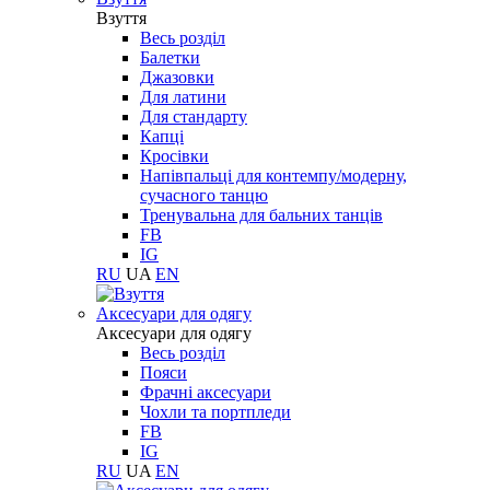
Взуття
Весь розділ
Балетки
Джазовки
Для латини
Для стандарту
Капці
Кросівки
Напівпальці для контемпу/модерну,
сучасного танцю
Тренувальна для бальних танців
FB
IG
RU
UA
EN
Aксесуари для одягу
Aксесуари для одягу
Весь розділ
Пояси
Фрачні аксесуари
Чохли та портпледи
FB
IG
RU
UA
EN