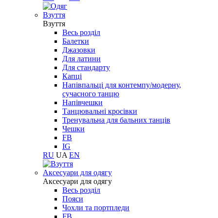
Взуття
Взуття
Весь розділ
Балетки
Джазовки
Для латини
Для стандарту
Капці
Напівпальці для контемпу/модерну,
сучасного танцю
Напівчешки
Танцювальні кросівки
Тренувальна для бальних танців
Чешки
FB
IG
RU
UA
EN
Aксесуари для одягу
Aксесуари для одягу
Весь розділ
Пояси
Чохли та портпледи
FB