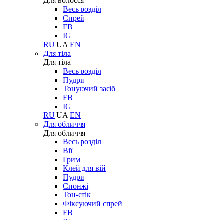
Для волосся
Весь розділ
Спрей
FB
IG
RU
UA
EN
Для тіла
Для тіла
Весь розділ
Пудри
Тонуючий засіб
FB
IG
RU
UA
EN
Для обличчя
Для обличчя
Весь розділ
Вії
Грим
Клей для вій
Пудри
Спонжі
Тон-стік
Фіксуючий спрей
FB