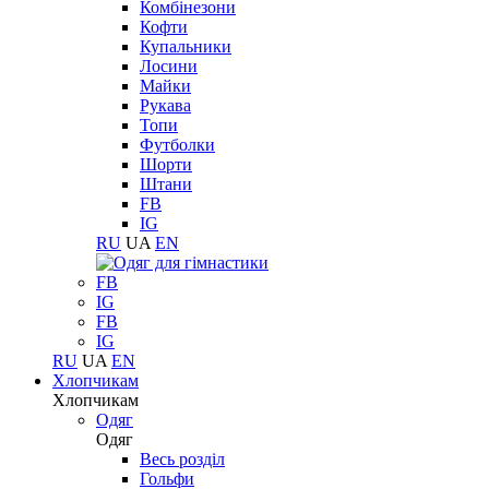
Комбінезони
Кофти
Купальники
Лосини
Майки
Рукава
Топи
Футболки
Шорти
Штани
FB
IG
RU
UA
EN
FB
IG
FB
IG
RU
UA
EN
Хлопчикам
Хлопчикам
Одяг
Одяг
Весь розділ
Гольфи