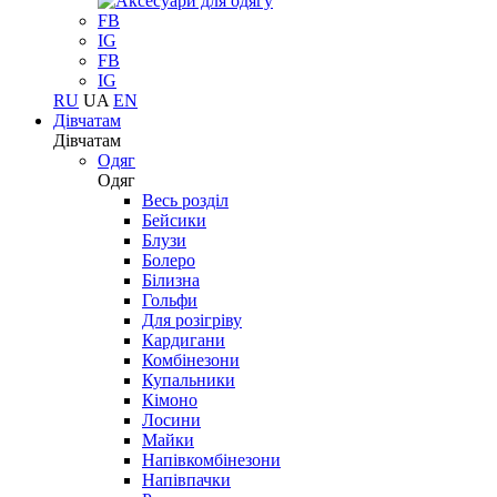
FB
IG
FB
IG
RU
UA
EN
Дівчатам
Дівчатам
Одяг
Одяг
Весь розділ
Бейсики
Блузи
Болеро
Білизна
Гольфи
Для розігріву
Кардигани
Комбінезони
Купальники
Кімоно
Лосини
Майки
Напівкомбінезони
Напівпачки