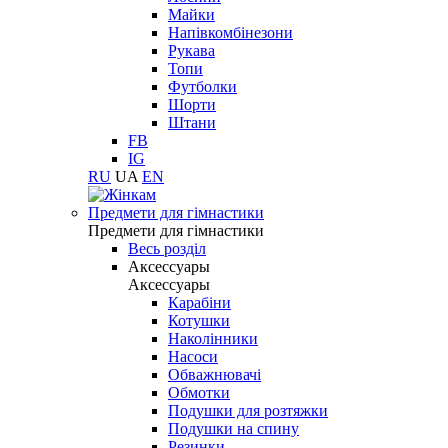
Майки
Напівкомбінезони
Рукава
Топи
Футболки
Шорти
Штани
FB
IG
RU
UA
EN
Предмети для гімнастики
Предмети для гімнастики
Весь розділ
Аксессуары
Аксессуары
Карабіни
Котушки
Наколінники
Насоси
Обважнювачі
Обмотки
Подушки для розтяжки
Подушки на спину
Резинки