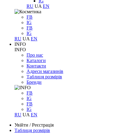
IG
RU
UA
EN
FB
IG
FB
IG
RU
UA
EN
INFO
INFO
Про нас
Каталоги
Контакти
Адреси магазинів
Таблиця розмірів
Бренди
FB
IG
FB
IG
RU
UA
EN
Увійти
/
Реєстрація
Таблиця розмірів