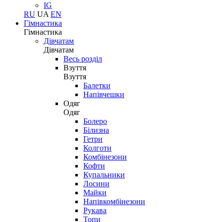
IG
RU
UA
EN
Гімнастика
Гімнастика
Дівчатам
Дівчатам
Весь розділ
Взуття
Взуття
Балетки
Напівчешки
Одяг
Одяг
Болеро
Білизна
Гетри
Колготи
Комбінезони
Кофти
Купальники
Лосини
Майки
Напівкомбінезони
Рукава
Топи