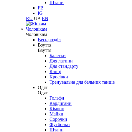
Штани
FB
IG
RU
UA
EN
Чоловікам
Чоловікам
Весь розділ
Взуття
Взуття
Балетки
Для латини
Для стандарту
Капці
Кросівки
Тренувальна для бальних танців
Одяг
Одяг
Гольфи
Кардигани
Кімоно
Майки
Сорочки
Футболки
Штани