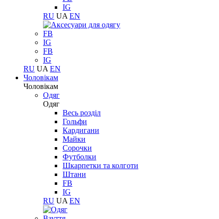
IG
RU
UA
EN
FB
IG
FB
IG
RU
UA
EN
Чоловікам
Чоловікам
Одяг
Одяг
Весь розділ
Гольфи
Кардигани
Майки
Сорочки
Футболки
Шкарпетки та колготи
Штани
FB
IG
RU
UA
EN
Взуття