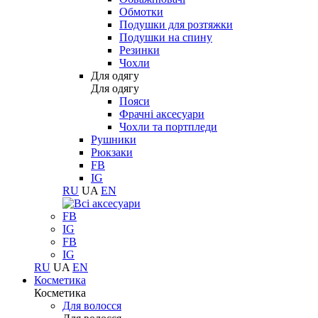
Обмотки
Подушки для розтяжки
Подушки на спину
Резинки
Чохли
Для одягу
Для одягу
Пояси
Фрачні аксесуари
Чохли та портпледи
Рушники
Рюкзаки
FB
IG
RU
UA
EN
FB
IG
FB
IG
RU
UA
EN
Косметика
Косметика
Для волосся