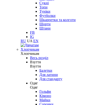
Сукні
Топи
Туніки
Футболки
Шкарпетки та колготи
Шорти
Штани
FB
IG
RU
UA
EN
Хлопчикам
Хлопчикам
Весь розділ
Взуття
Взуття
Балетки
Для латини
Для стандарту
Одяг
Одяг
Гольфи
Кімоно
Майки
Сорочки