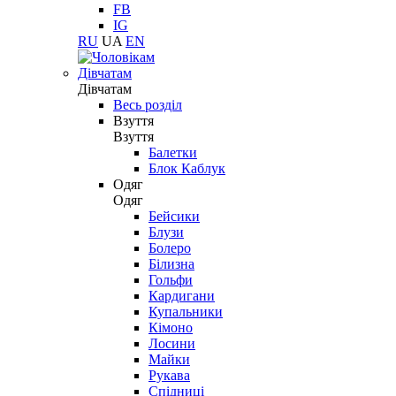
FB
IG
RU
UA
EN
Дівчатам
Дівчатам
Весь розділ
Взуття
Взуття
Балетки
Блок Каблук
Одяг
Одяг
Бейсики
Блузи
Болеро
Білизна
Гольфи
Кардигани
Купальники
Кімоно
Лосини
Майки
Рукава
Спідниці