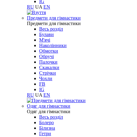
IG
RU
UA
EN
Предмети для гімнастики
Предмети для гімнастики
Весь розділ
Булави
М'ячі
Наколінники
Обмотки
Обручі
Палочки
Скакалки
Стрічки
Чохли
FB
IG
RU
UA
EN
Одяг для гімнастики
Одяг для гімнастики
Весь розділ
Болеро
Білизна
Гетри