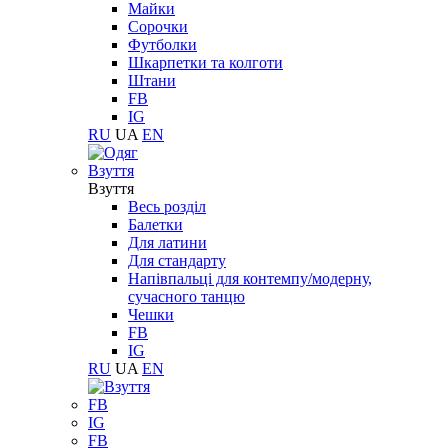
Майки
Сорочки
Футболки
Шкарпетки та колготи
Штани
FB
IG
RU
UA
EN
Взуття
Взуття
Весь розділ
Балетки
Для латини
Для стандарту
Напівпальці для контемпу/модерну,
сучасного танцю
Чешки
FB
IG
RU
UA
EN
FB
IG
FB