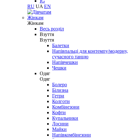
IG
RU
UA
EN
Жінкам
Жінкам
Весь розділ
Взуття
Взуття
Балетки
Напівпальці для контемпу/модерну,
сучасного танцю
Напівчешки
Чешки
Одяг
Одяг
Болеро
Білизна
Гетри
Колготи
Комбінезони
Кофти
Купальники
Лосини
Майки
Напівкомбінезони