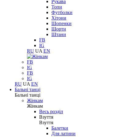
Рукава
Топи
Футболки
Хітони
Шопенки
Шорти
Штани
FB
IG
RU
UA
EN
FB
IG
FB
IG
RU
UA
EN
Бальні танці
Бальні танці
Жінкам
Жінкам
Весь розділ
Взуття
Взуття
Балетки
Для латини