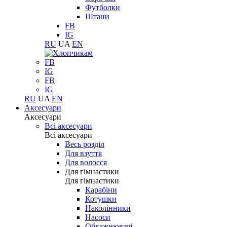
Футболки
Штани
FB
IG
RU
UA
EN
FB
IG
FB
IG
RU
UA
EN
Аксесуари
Аксесуари
Всі аксесуари
Всі аксесуари
Весь розділ
Для взуття
Для волосся
Для гімнастики
Для гімнастики
Карабіни
Котушки
Наколінники
Насоси
Обважнювачі