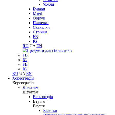
Чохли
Булави
М'ячі
Обручі
Палички
Скакалки
Стрічки
FB
IG
RU
UA
EN
FB
IG
FB
IG
RU
UA
EN
Хореографія
Хореографія
Дівчатам
Дівчатам
Весь розділ
Взуття
Взуття
Балетки