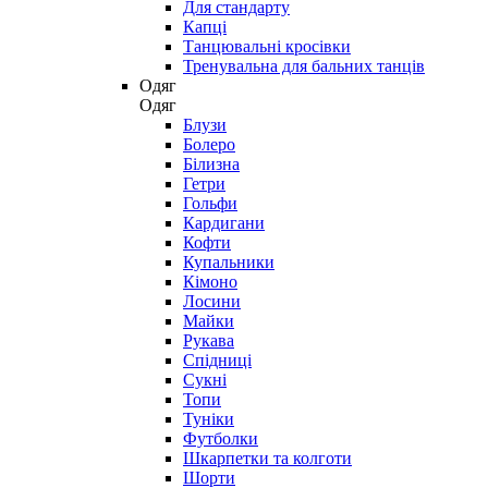
Для стандарту
Капці
Танцювальні кросівки
Тренувальна для бальних танців
Одяг
Одяг
Блузи
Болеро
Білизна
Гетри
Гольфи
Кардигани
Кофти
Купальники
Кімоно
Лосини
Майки
Рукава
Спідниці
Сукні
Топи
Туніки
Футболки
Шкарпетки та колготи
Шорти