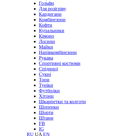
Гольфи
Для розігріву
Кардигани
Комбінезони
Кофти
Купальники
Кімоно
Лосини
Майки
Напівкомбінезони
Рукава
Спортивні костюми
Спідниці
Сукні
Топи
Туніки
Футболки
Хітони
Шкарпетки та колготи
Шопенки
Шорти
Штани
FB
IG
RU
UA
EN