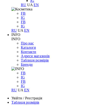
IG
RU
UA
EN
FB
IG
FB
IG
RU
UA
EN
INFO
INFO
Про нас
Каталоги
Контакти
Адреси магазинів
Таблиця розмірів
Бренди
FB
IG
FB
IG
RU
UA
EN
Увійти
/
Реєстрація
Таблиця розмірів