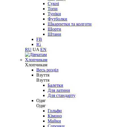
Сукні
Топи
Туніки
Футболки
Шкарпетки та колготи
Шорти
Штани
FB
IG
RU
UA
EN
Хлопчикам
Хлопчикам
Весь розділ
Взуття
Взуття
Балетки
Для латини
Для стандарту
Одяг
Одяг
Гольфи
Кімоно
Майки
Сорочки