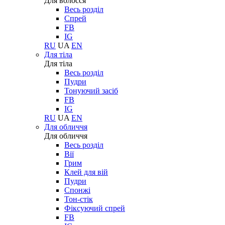
Для волосся
Весь розділ
Спрей
FB
IG
RU
UA
EN
Для тіла
Для тіла
Весь розділ
Пудри
Тонуючий засіб
FB
IG
RU
UA
EN
Для обличчя
Для обличчя
Весь розділ
Вії
Грим
Клей для вій
Пудри
Спонжі
Тон-стік
Фіксуючий спрей
FB