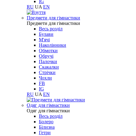
IG
RU
UA
EN
Предмети для гімнастики
Предмети для гімнастики
Весь розділ
Булави
М'ячі
Наколінники
Обмотки
Обручі
Палочки
Скакалки
Стрічки
Чохли
FB
IG
RU
UA
EN
Одяг для гімнастики
Одяг для гімнастики
Весь розділ
Болеро
Білизна
Гетри