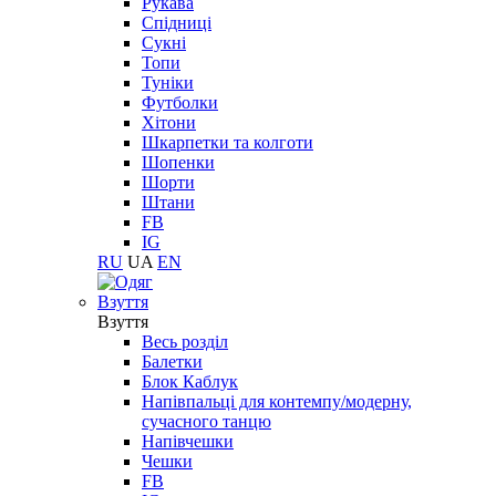
Рукава
Спідниці
Сукні
Топи
Туніки
Футболки
Хітони
Шкарпетки та колготи
Шопенки
Шорти
Штани
FB
IG
RU
UA
EN
Взуття
Взуття
Весь розділ
Балетки
Блок Каблук
Напівпальці для контемпу/модерну,
сучасного танцю
Напівчешки
Чешки
FB