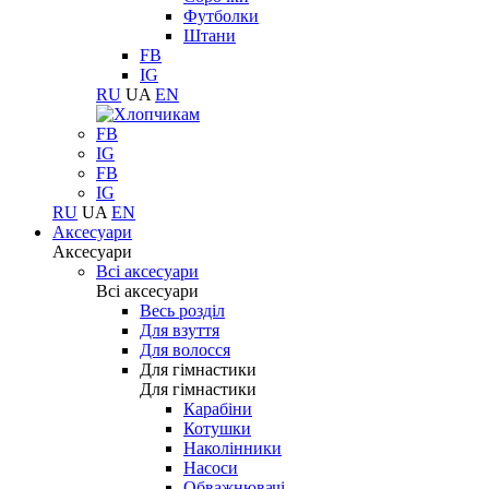
Футболки
Штани
FB
IG
RU
UA
EN
FB
IG
FB
IG
RU
UA
EN
Аксесуари
Аксесуари
Всі аксесуари
Всі аксесуари
Весь розділ
Для взуття
Для волосся
Для гімнастики
Для гімнастики
Карабіни
Котушки
Наколінники
Насоси
Обважнювачі