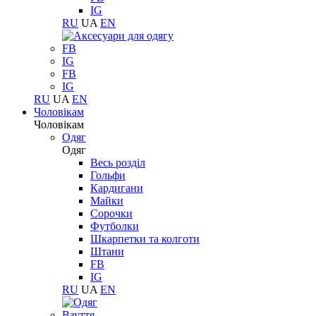
IG
RU
UA
EN
FB
IG
FB
IG
RU
UA
EN
Чоловікам
Чоловікам
Одяг
Одяг
Весь розділ
Гольфи
Кардигани
Майки
Сорочки
Футболки
Шкарпетки та колготи
Штани
FB
IG
RU
UA
EN
Взуття