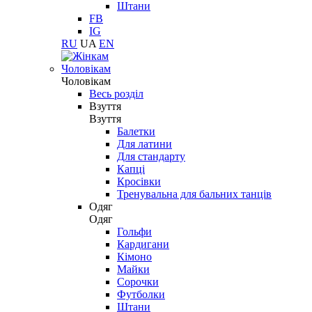
Штани
FB
IG
RU
UA
EN
Чоловікам
Чоловікам
Весь розділ
Взуття
Взуття
Балетки
Для латини
Для стандарту
Капці
Кросівки
Тренувальна для бальних танців
Одяг
Одяг
Гольфи
Кардигани
Кімоно
Майки
Сорочки
Футболки
Штани