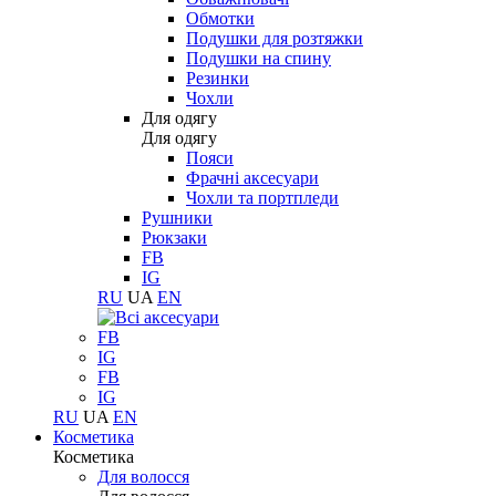
Обмотки
Подушки для розтяжки
Подушки на спину
Резинки
Чохли
Для одягу
Для одягу
Пояси
Фрачні аксесуари
Чохли та портпледи
Рушники
Рюкзаки
FB
IG
RU
UA
EN
FB
IG
FB
IG
RU
UA
EN
Косметика
Косметика
Для волосся