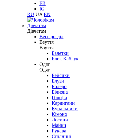
FB
IG
RU
UA
EN
Дівчатам
Дівчатам
Весь розділ
Взуття
Взуття
Балетки
Блок Каблук
Одяг
Одяг
Бейсики
Блузи
Болеро
Білизна
Гольфи
Кардигани
Купальники
Кімоно
Лосини
Майки
Рукава
Спідниці