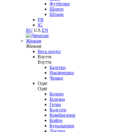
Футболки
Шорти
Штани
FB
IG
RU
UA
EN
Жінкам
Жінкам
Весь розділ
Взуття
Взуття
Балетки
Напівчешки
Чешки
Одяг
Одяг
Болеро
Білизна
Гетри
Колготи
Комбінезони
Кофти
Купальники
Лосини