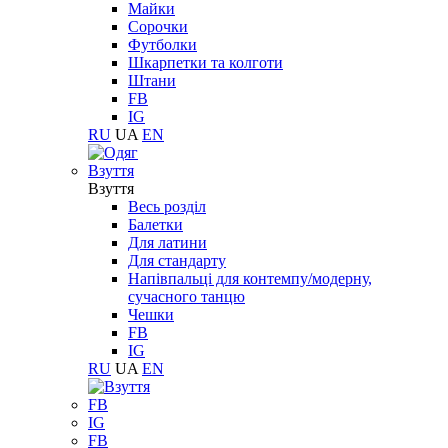
Майки
Сорочки
Футболки
Шкарпетки та колготи
Штани
FB
IG
RU
UA
EN
Взуття
Взуття
Весь розділ
Балетки
Для латини
Для стандарту
Напівпальці для контемпу/модерну,
сучасного танцю
Чешки
FB
IG
RU
UA
EN
FB
IG
FB