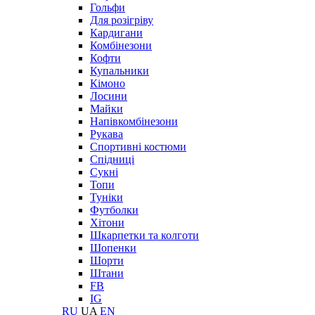
Гольфи
Для розігріву
Кардигани
Комбінезони
Кофти
Купальники
Кімоно
Лосини
Майки
Напівкомбінезони
Рукава
Спортивні костюми
Спідниці
Сукні
Топи
Туніки
Футболки
Хітони
Шкарпетки та колготи
Шопенки
Шорти
Штани
FB
IG
RU
UA
EN