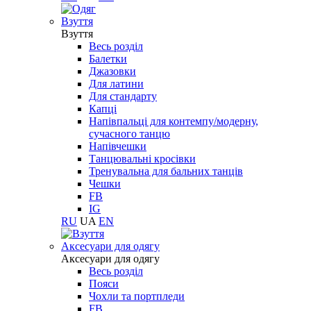
Взуття
Взуття
Весь розділ
Балетки
Джазовки
Для латини
Для стандарту
Капці
Напівпальці для контемпу/модерну,
сучасного танцю
Напівчешки
Танцювальні кросівки
Тренувальна для бальних танців
Чешки
FB
IG
RU
UA
EN
Aксесуари для одягу
Aксесуари для одягу
Весь розділ
Пояси
Чохли та портпледи
FB