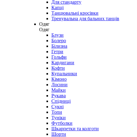
Для стандарту
Капці
Танцювальні кросівки
Тренувальна для бальних танців
Одяг
Одяг
Блузи
Болеро
Білизна
Гетри
Гольфи
Кардигани
Кофти
Купальники
Кімоно
Лосини
Майки
Рукава
Спідниці
Сукні
Топи
Туніки
Футболки
Шкарпетки та колготи
Шорти