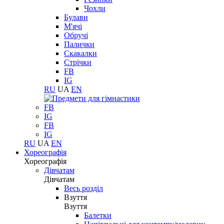
Чохли
Булави
М'ячі
Обручі
Палички
Скакалки
Стрічки
FB
IG
RU
UA
EN
FB
IG
FB
IG
RU
UA
EN
Хореографія
Хореографія
Дівчатам
Дівчатам
Весь розділ
Взуття
Взуття
Балетки