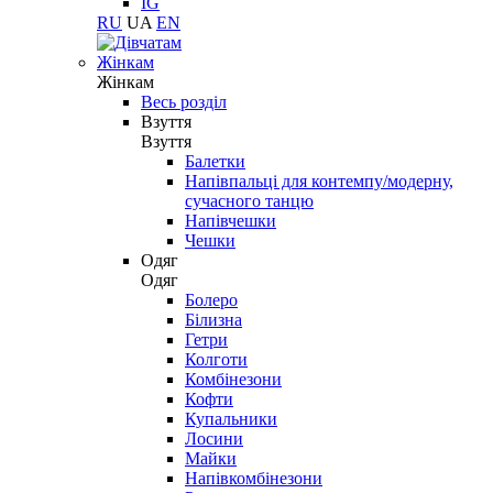
IG
RU
UA
EN
Жінкам
Жінкам
Весь розділ
Взуття
Взуття
Балетки
Напівпальці для контемпу/модерну,
сучасного танцю
Напівчешки
Чешки
Одяг
Одяг
Болеро
Білизна
Гетри
Колготи
Комбінезони
Кофти
Купальники
Лосини
Майки
Напівкомбінезони