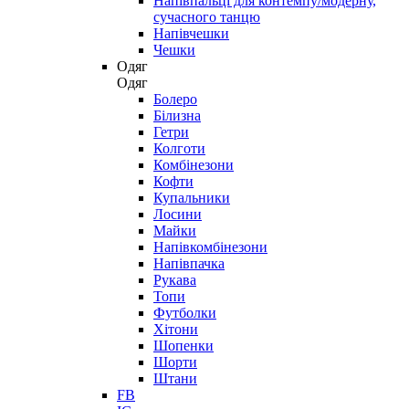
Напівпальці для контемпу/модерну,
сучасного танцю
Напівчешки
Чешки
Одяг
Одяг
Болеро
Білизна
Гетри
Колготи
Комбінезони
Кофти
Купальники
Лосини
Майки
Напівкомбінезони
Напівпачка
Рукава
Топи
Футболки
Хітони
Шопенки
Шорти
Штани
FB