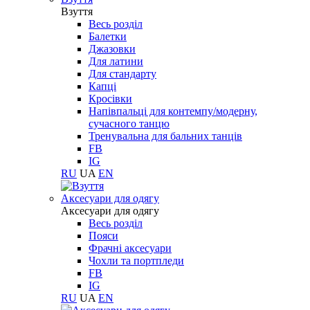
Взуття
Весь розділ
Балетки
Джазовки
Для латини
Для стандарту
Капці
Кросівки
Напівпальці для контемпу/модерну,
сучасного танцю
Тренувальна для бальних танців
FB
IG
RU
UA
EN
Aксесуари для одягу
Aксесуари для одягу
Весь розділ
Пояси
Фрачні аксесуари
Чохли та портпледи
FB
IG
RU
UA
EN