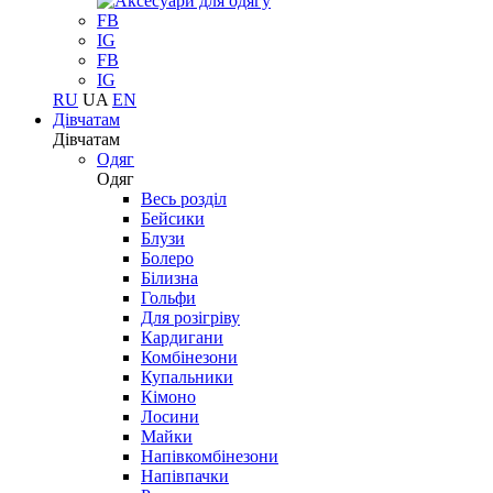
FB
IG
FB
IG
RU
UA
EN
Дівчатам
Дівчатам
Одяг
Одяг
Весь розділ
Бейсики
Блузи
Болеро
Білизна
Гольфи
Для розігріву
Кардигани
Комбінезони
Купальники
Кімоно
Лосини
Майки
Напівкомбінезони
Напівпачки