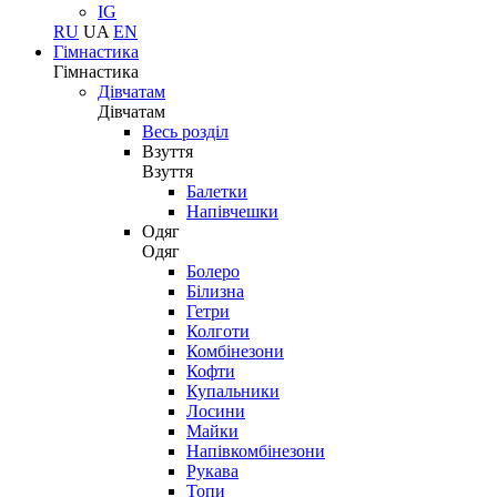
IG
RU
UA
EN
Гімнастика
Гімнастика
Дівчатам
Дівчатам
Весь розділ
Взуття
Взуття
Балетки
Напівчешки
Одяг
Одяг
Болеро
Білизна
Гетри
Колготи
Комбінезони
Кофти
Купальники
Лосини
Майки
Напівкомбінезони
Рукава
Топи