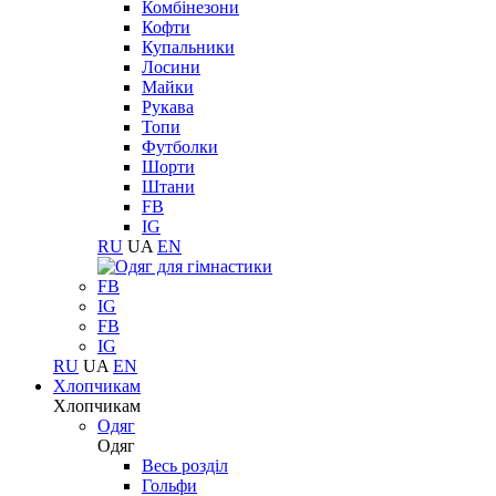
Комбінезони
Кофти
Купальники
Лосини
Майки
Рукава
Топи
Футболки
Шорти
Штани
FB
IG
RU
UA
EN
FB
IG
FB
IG
RU
UA
EN
Хлопчикам
Хлопчикам
Одяг
Одяг
Весь розділ
Гольфи