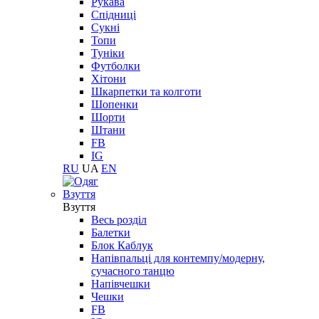
Рукава
Спідниці
Сукні
Топи
Туніки
Футболки
Хітони
Шкарпетки та колготи
Шопенки
Шорти
Штани
FB
IG
RU
UA
EN
Взуття
Взуття
Весь розділ
Балетки
Блок Каблук
Напівпальці для контемпу/модерну,
сучасного танцю
Напівчешки
Чешки
FB