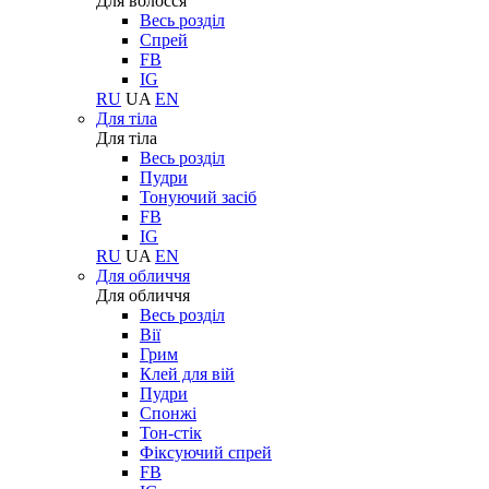
Для волосся
Весь розділ
Спрей
FB
IG
RU
UA
EN
Для тіла
Для тіла
Весь розділ
Пудри
Тонуючий засіб
FB
IG
RU
UA
EN
Для обличчя
Для обличчя
Весь розділ
Вії
Грим
Клей для вій
Пудри
Спонжі
Тон-стік
Фіксуючий спрей
FB