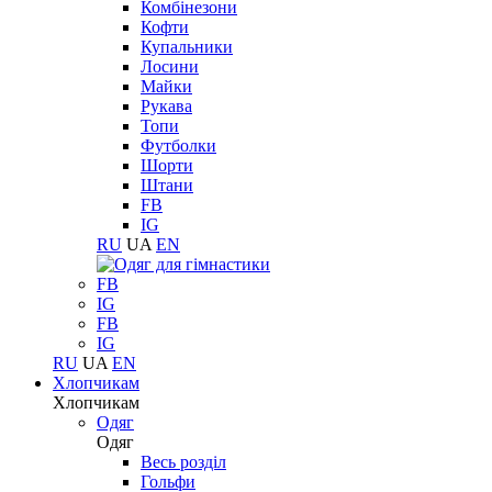
Комбінезони
Кофти
Купальники
Лосини
Майки
Рукава
Топи
Футболки
Шорти
Штани
FB
IG
RU
UA
EN
FB
IG
FB
IG
RU
UA
EN
Хлопчикам
Хлопчикам
Одяг
Одяг
Весь розділ
Гольфи