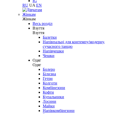
IG
RU
UA
EN
Жінкам
Жінкам
Весь розділ
Взуття
Взуття
Балетки
Напівпальці для контемпу/модерну,
сучасного танцю
Напівчешки
Чешки
Одяг
Одяг
Болеро
Білизна
Гетри
Колготи
Комбінезони
Кофти
Купальники
Лосини
Майки
Напівкомбінезони