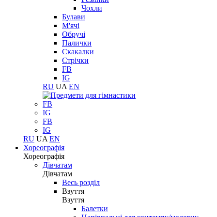
Чохли
Булави
М'ячі
Обручі
Палички
Скакалки
Стрічки
FB
IG
RU
UA
EN
FB
IG
FB
IG
RU
UA
EN
Хореографія
Хореографія
Дівчатам
Дівчатам
Весь розділ
Взуття
Взуття
Балетки