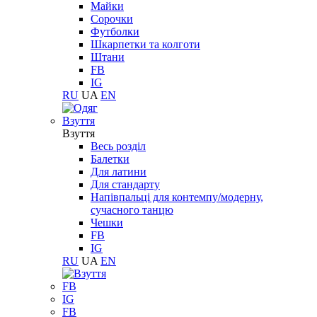
Майки
Сорочки
Футболки
Шкарпетки та колготи
Штани
FB
IG
RU
UA
EN
Взуття
Взуття
Весь розділ
Балетки
Для латини
Для стандарту
Напівпальці для контемпу/модерну,
сучасного танцю
Чешки
FB
IG
RU
UA
EN
FB
IG
FB