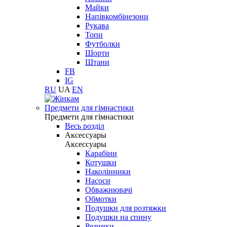
Майки
Напівкомбінезони
Рукава
Топи
Футболки
Шорти
Штани
FB
IG
RU
UA
EN
Предмети для гімнастики
Предмети для гімнастики
Весь розділ
Аксессуары
Аксессуары
Карабіни
Котушки
Наколінники
Насоси
Обважнювачі
Обмотки
Подушки для розтяжки
Подушки на спину
Резинки