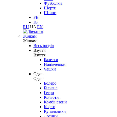
Футболки
Шорти
Штани
FB
IG
RU
UA
EN
Жінкам
Жінкам
Весь розділ
Взуття
Взуття
Балетки
Напівчешки
Чешки
Одяг
Одяг
Болеро
Білизна
Гетри
Колготи
Комбінезони
Кофти
Купальники
Лосини