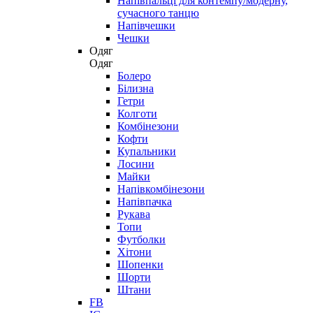
Напівпальці для контемпу/модерну,
сучасного танцю
Напівчешки
Чешки
Одяг
Одяг
Болеро
Білизна
Гетри
Колготи
Комбінезони
Кофти
Купальники
Лосини
Майки
Напівкомбінезони
Напівпачка
Рукава
Топи
Футболки
Хітони
Шопенки
Шорти
Штани
FB