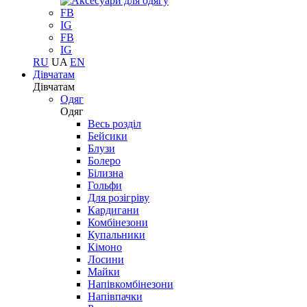
FB
IG
FB
IG
RU
UA
EN
Дівчатам
Дівчатам
Одяг
Одяг
Весь розділ
Бейсики
Блузи
Болеро
Білизна
Гольфи
Для розігріву
Кардигани
Комбінезони
Купальники
Кімоно
Лосини
Майки
Напівкомбінезони
Напівпачки