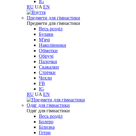
IG
RU
UA
EN
Предмети для гімнастики
Предмети для гімнастики
Весь розділ
Булави
М'ячі
Наколінники
Обмотки
Обручі
Палочки
Скакалки
Стрічки
Чохли
FB
IG
RU
UA
EN
Одяг для гімнастики
Одяг для гімнастики
Весь розділ
Болеро
Білизна
Гетри