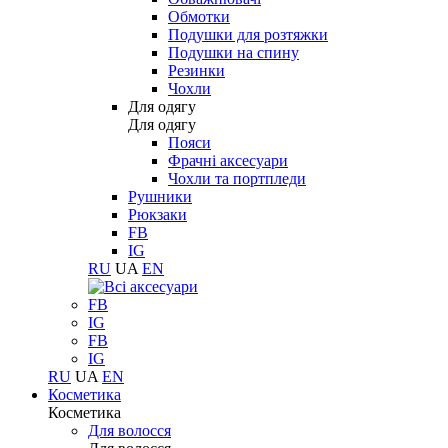
Обмотки
Подушки для розтяжки
Подушки на спину
Резинки
Чохли
Для одягу
Для одягу
Пояси
Фрачні аксесуари
Чохли та портпледи
Рушники
Рюкзаки
FB
IG
RU
UA
EN
FB
IG
FB
IG
RU
UA
EN
Косметика
Косметика
Для волосся