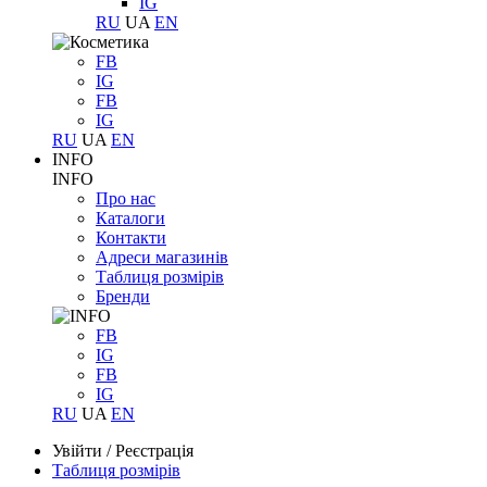
IG
RU
UA
EN
FB
IG
FB
IG
RU
UA
EN
INFO
INFO
Про нас
Каталоги
Контакти
Адреси магазинів
Таблиця розмірів
Бренди
FB
IG
FB
IG
RU
UA
EN
Увійти
/
Реєстрація
Таблиця розмірів