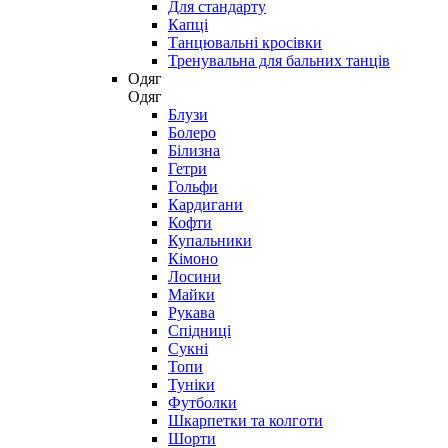
Для стандарту
Капці
Танцювальні кросівки
Тренувальна для бальних танців
Одяг
Одяг
Блузи
Болеро
Білизна
Гетри
Гольфи
Кардигани
Кофти
Купальники
Кімоно
Лосини
Майки
Рукава
Спідниці
Сукні
Топи
Туніки
Футболки
Шкарпетки та колготи
Шорти