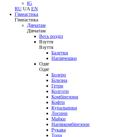
IG
RU
UA
EN
Гімнастика
Гімнастика
Дівчатам
Дівчатам
Весь розділ
Взуття
Взуття
Балетки
Напівчешки
Одяг
Одяг
Болеро
Білизна
Гетри
Колготи
Комбінезони
Кофти
Купальники
Лосини
Майки
Напівкомбінезони
Рукава
Топи