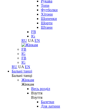
Рукава
Топи
Футболки
Хітони
Шопенки
Шорти
Штани
FB
IG
RU
UA
EN
FB
IG
FB
IG
RU
UA
EN
Бальні танці
Бальні танці
Жінкам
Жінкам
Весь розділ
Взуття
Взуття
Балетки
Для латини