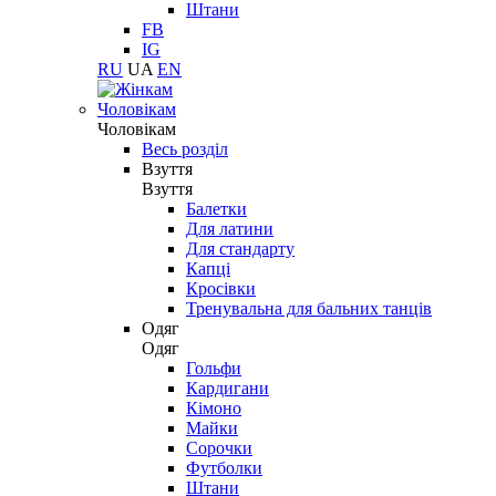
Штани
FB
IG
RU
UA
EN
Чоловікам
Чоловікам
Весь розділ
Взуття
Взуття
Балетки
Для латини
Для стандарту
Капці
Кросівки
Тренувальна для бальних танців
Одяг
Одяг
Гольфи
Кардигани
Кімоно
Майки
Сорочки
Футболки
Штани