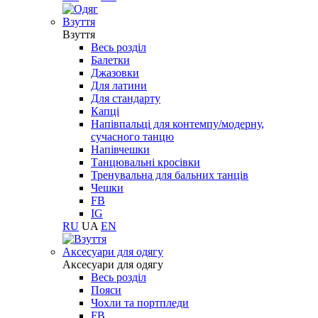
Взуття
Взуття
Весь розділ
Балетки
Джазовки
Для латини
Для стандарту
Капці
Напівпальці для контемпу/модерну,
сучасного танцю
Напівчешки
Танцювальні кросівки
Тренувальна для бальних танців
Чешки
FB
IG
RU
UA
EN
Aксесуари для одягу
Aксесуари для одягу
Весь розділ
Пояси
Чохли та портпледи
FB