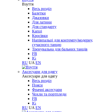
Взуття
Весь розділ
Балетки
Джазовки
Для латини
Для стандарту
Капці
Кросівки
Напівпальці для контемпу/модерну,
сучасного танцю
Тренувальна для бальних танців
FB
IG
RU
UA
EN
Aксесуари для одягу
Aксесуари для одягу
Весь розділ
Пояси
Фрачні аксесуари
Чохли та портпледи
FB
IG
RU
UA
EN