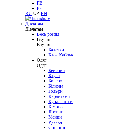
FB
IG
RU
UA
EN
Дівчатам
Дівчатам
Весь розділ
Взуття
Взуття
Балетки
Блок Каблук
Одяг
Одяг
Бейсики
Блузи
Болеро
Білизна
Гольфи
Кардигани
Купальники
Кімоно
Лосини
Майки
Рукава
Спідниці