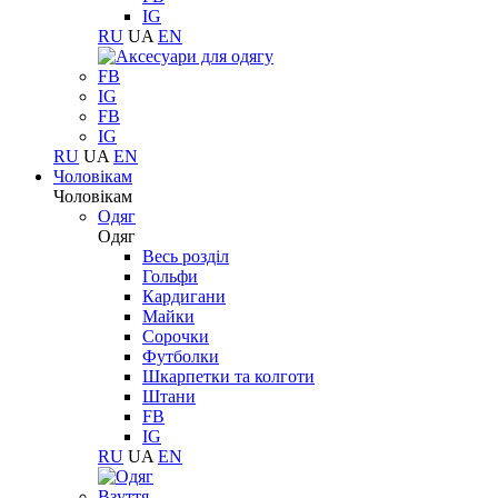
IG
RU
UA
EN
FB
IG
FB
IG
RU
UA
EN
Чоловікам
Чоловікам
Одяг
Одяг
Весь розділ
Гольфи
Кардигани
Майки
Сорочки
Футболки
Шкарпетки та колготи
Штани
FB
IG
RU
UA
EN
Взуття