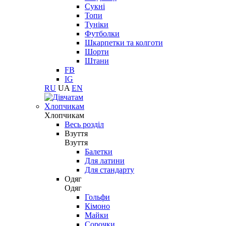
Сукні
Топи
Туніки
Футболки
Шкарпетки та колготи
Шорти
Штани
FB
IG
RU
UA
EN
Хлопчикам
Хлопчикам
Весь розділ
Взуття
Взуття
Балетки
Для латини
Для стандарту
Одяг
Одяг
Гольфи
Кімоно
Майки
Сорочки