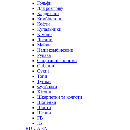
Гольфи
Для розігріву
Кардигани
Комбінезони
Кофти
Купальники
Кімоно
Лосини
Майки
Напівкомбінезони
Рукава
Спортивні костюми
Спідниці
Сукні
Топи
Туніки
Футболки
Хітони
Шкарпетки та колготи
Шопенки
Шорти
Штани
FB
IG
RU
UA
EN