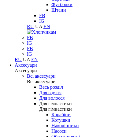
Футболки
Штани
FB
IG
RU
UA
EN
FB
IG
FB
IG
RU
UA
EN
Аксесуари
Аксесуари
Всі аксесуари
Всі аксесуари
Весь розділ
Для взуття
Для волосся
Для гімнастики
Для гімнастики
Карабіни
Котушки
Наколінники
Насоси
Обважнювачі