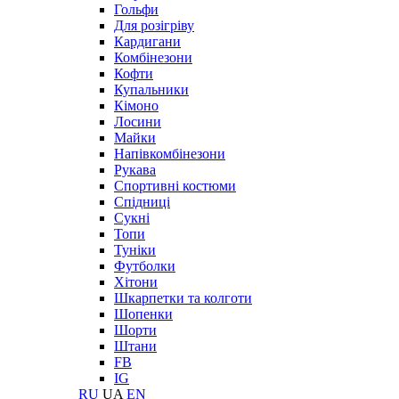
Гольфи
Для розігріву
Кардигани
Комбінезони
Кофти
Купальники
Кімоно
Лосини
Майки
Напівкомбінезони
Рукава
Спортивні костюми
Спідниці
Сукні
Топи
Туніки
Футболки
Хітони
Шкарпетки та колготи
Шопенки
Шорти
Штани
FB
IG
RU
UA
EN