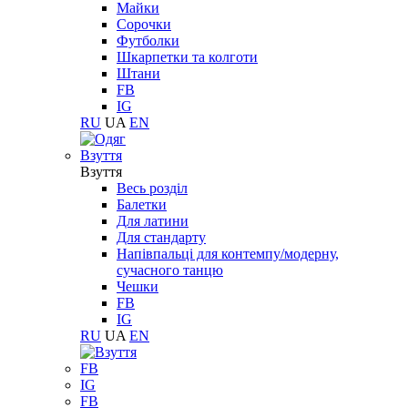
Майки
Сорочки
Футболки
Шкарпетки та колготи
Штани
FB
IG
RU
UA
EN
Взуття
Взуття
Весь розділ
Балетки
Для латини
Для стандарту
Напівпальці для контемпу/модерну,
сучасного танцю
Чешки
FB
IG
RU
UA
EN
FB
IG
FB