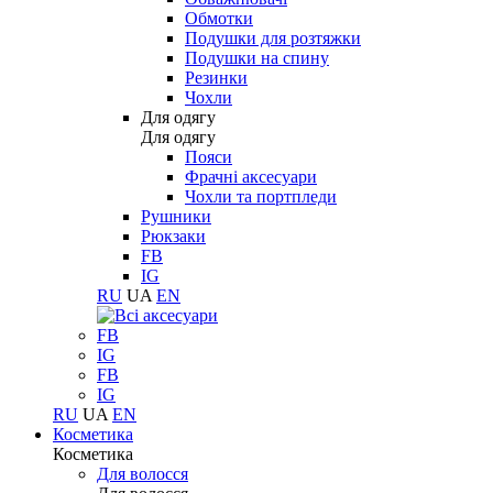
Обмотки
Подушки для розтяжки
Подушки на спину
Резинки
Чохли
Для одягу
Для одягу
Пояси
Фрачні аксесуари
Чохли та портпледи
Рушники
Рюкзаки
FB
IG
RU
UA
EN
FB
IG
FB
IG
RU
UA
EN
Косметика
Косметика
Для волосся