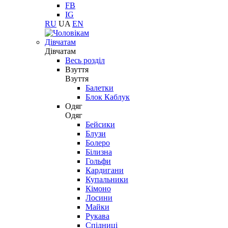
FB
IG
RU
UA
EN
Дівчатам
Дівчатам
Весь розділ
Взуття
Взуття
Балетки
Блок Каблук
Одяг
Одяг
Бейсики
Блузи
Болеро
Білизна
Гольфи
Кардигани
Купальники
Кімоно
Лосини
Майки
Рукава
Спідниці