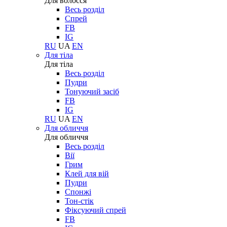
Для волосся
Весь розділ
Спрей
FB
IG
RU
UA
EN
Для тіла
Для тіла
Весь розділ
Пудри
Тонуючий засіб
FB
IG
RU
UA
EN
Для обличчя
Для обличчя
Весь розділ
Вії
Грим
Клей для вій
Пудри
Спонжі
Тон-стік
Фіксуючий спрей
FB