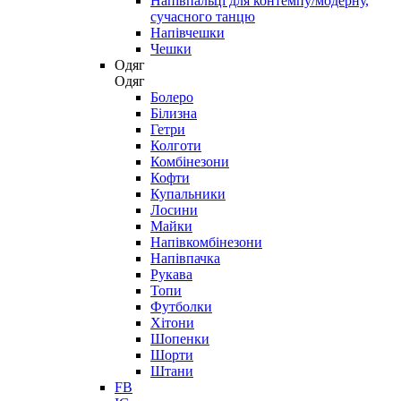
Напівпальці для контемпу/модерну,
сучасного танцю
Напівчешки
Чешки
Одяг
Одяг
Болеро
Білизна
Гетри
Колготи
Комбінезони
Кофти
Купальники
Лосини
Майки
Напівкомбінезони
Напівпачка
Рукава
Топи
Футболки
Хітони
Шопенки
Шорти
Штани
FB