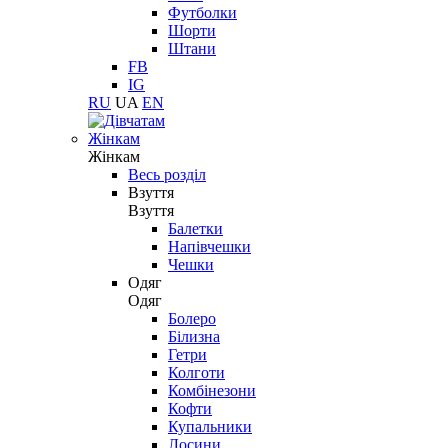
Футболки
Шорти
Штани
FB
IG
RU
UA
EN
Жінкам
Жінкам
Весь розділ
Взуття
Взуття
Балетки
Напівчешки
Чешки
Одяг
Одяг
Болеро
Білизна
Гетри
Колготи
Комбінезони
Кофти
Купальники
Лосини