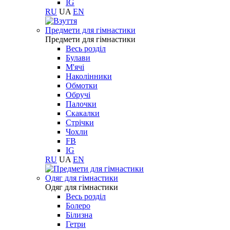
IG
RU
UA
EN
Предмети для гімнастики
Предмети для гімнастики
Весь розділ
Булави
М'ячі
Наколінники
Обмотки
Обручі
Палочки
Скакалки
Стрічки
Чохли
FB
IG
RU
UA
EN
Одяг для гімнастики
Одяг для гімнастики
Весь розділ
Болеро
Білизна
Гетри