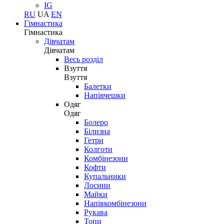
IG
RU
UA
EN
Гімнастика
Гімнастика
Дівчатам
Дівчатам
Весь розділ
Взуття
Взуття
Балетки
Напівчешки
Одяг
Одяг
Болеро
Білизна
Гетри
Колготи
Комбінезони
Кофти
Купальники
Лосини
Майки
Напівкомбінезони
Рукава
Топи