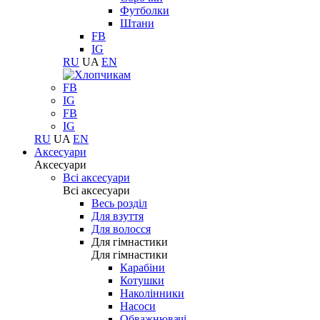
Футболки
Штани
FB
IG
RU
UA
EN
FB
IG
FB
IG
RU
UA
EN
Аксесуари
Аксесуари
Всі аксесуари
Всі аксесуари
Весь розділ
Для взуття
Для волосся
Для гімнастики
Для гімнастики
Карабіни
Котушки
Наколінники
Насоси
Обважнювачі