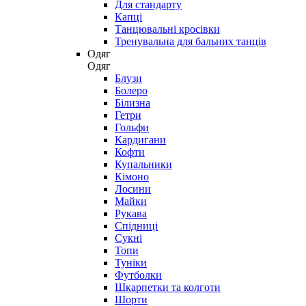
Для стандарту
Капці
Танцювальні кросівки
Тренувальна для бальних танців
Одяг
Одяг
Блузи
Болеро
Білизна
Гетри
Гольфи
Кардигани
Кофти
Купальники
Кімоно
Лосини
Майки
Рукава
Спідниці
Сукні
Топи
Туніки
Футболки
Шкарпетки та колготи
Шорти