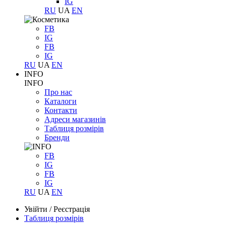
IG
RU
UA
EN
FB
IG
FB
IG
RU
UA
EN
INFO
INFO
Про нас
Каталоги
Контакти
Адреси магазинів
Таблиця розмірів
Бренди
FB
IG
FB
IG
RU
UA
EN
Увійти
/
Реєстрація
Таблиця розмірів