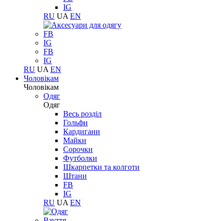
IG
RU
UA
EN
FB
IG
FB
IG
RU
UA
EN
Чоловікам
Чоловікам
Одяг
Одяг
Весь розділ
Гольфи
Кардигани
Майки
Сорочки
Футболки
Шкарпетки та колготи
Штани
FB
IG
RU
UA
EN
Взуття