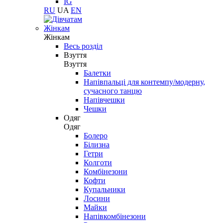
IG
RU
UA
EN
Жінкам
Жінкам
Весь розділ
Взуття
Взуття
Балетки
Напівпальці для контемпу/модерну,
сучасного танцю
Напівчешки
Чешки
Одяг
Одяг
Болеро
Білизна
Гетри
Колготи
Комбінезони
Кофти
Купальники
Лосини
Майки
Напівкомбінезони