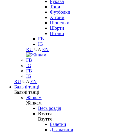
Рукава
Топи
Футболки
Хітони
Шопенки
Шорти
Штани
FB
IG
RU
UA
EN
FB
IG
FB
IG
RU
UA
EN
Бальні танці
Бальні танці
Жінкам
Жінкам
Весь розділ
Взуття
Взуття
Балетки
Для латини