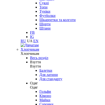
Сукні
Топи
Туніки
Футболки
Шкарпетки та колготи
Шорти
Штани
FB
IG
RU
UA
EN
Хлопчикам
Хлопчикам
Весь розділ
Взуття
Взуття
Балетки
Для латини
Для стандарту
Одяг
Одяг
Гольфи
Кімоно
Майки
Сорочки