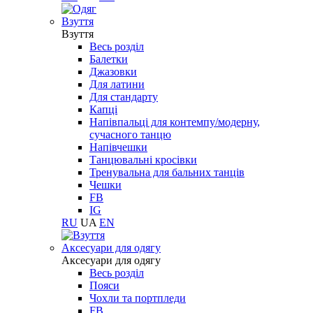
Взуття
Взуття
Весь розділ
Балетки
Джазовки
Для латини
Для стандарту
Капці
Напівпальці для контемпу/модерну,
сучасного танцю
Напівчешки
Танцювальні кросівки
Тренувальна для бальних танців
Чешки
FB
IG
RU
UA
EN
Aксесуари для одягу
Aксесуари для одягу
Весь розділ
Пояси
Чохли та портпледи
FB