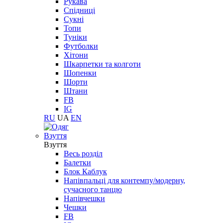
Рукава
Спідниці
Сукні
Топи
Туніки
Футболки
Хітони
Шкарпетки та колготи
Шопенки
Шорти
Штани
FB
IG
RU
UA
EN
Взуття
Взуття
Весь розділ
Балетки
Блок Каблук
Напівпальці для контемпу/модерну,
сучасного танцю
Напівчешки
Чешки
FB