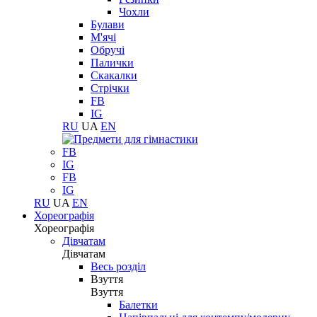
Чохли
Булави
М'ячі
Обручі
Палички
Скакалки
Стрічки
FB
IG
RU
UA
EN
FB
IG
FB
IG
RU
UA
EN
Хореографія
Хореографія
Дівчатам
Дівчатам
Весь розділ
Взуття
Взуття
Балетки