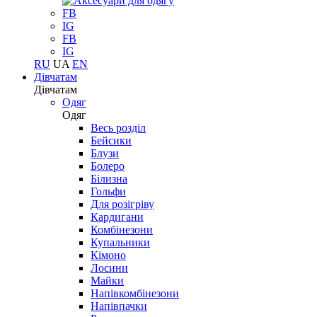
FB
IG
FB
IG
RU
UA
EN
Дівчатам
Дівчатам
Одяг
Одяг
Весь розділ
Бейсики
Блузи
Болеро
Білизна
Гольфи
Для розігріву
Кардигани
Комбінезони
Купальники
Кімоно
Лосини
Майки
Напівкомбінезони
Напівпачки