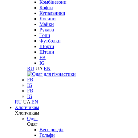
Комбінезони
Кофти
Купальники
Лосини
Майки
Рукава
Топи
Футболки
Шорти
Штани
FB
IG
RU
UA
EN
FB
IG
FB
IG
RU
UA
EN
Хлопчикам
Хлопчикам
Одяг
Одяг
Весь розділ
Гольфи