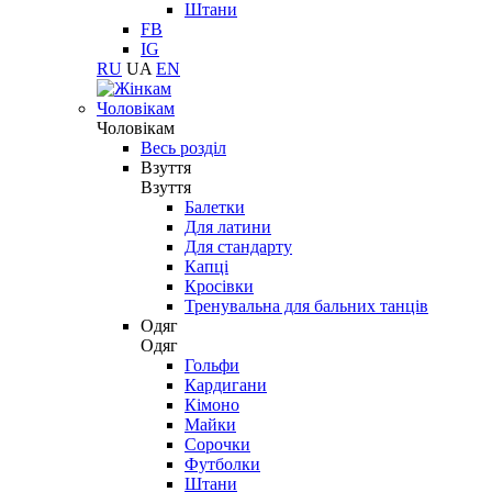
Штани
FB
IG
RU
UA
EN
Чоловікам
Чоловікам
Весь розділ
Взуття
Взуття
Балетки
Для латини
Для стандарту
Капці
Кросівки
Тренувальна для бальних танців
Одяг
Одяг
Гольфи
Кардигани
Кімоно
Майки
Сорочки
Футболки
Штани