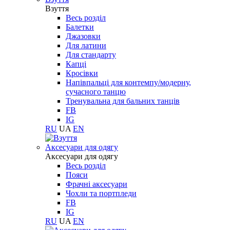
Взуття
Весь розділ
Балетки
Джазовки
Для латини
Для стандарту
Капці
Кросівки
Напівпальці для контемпу/модерну,
сучасного танцю
Тренувальна для бальних танців
FB
IG
RU
UA
EN
Aксесуари для одягу
Aксесуари для одягу
Весь розділ
Пояси
Фрачні аксесуари
Чохли та портпледи
FB
IG
RU
UA
EN