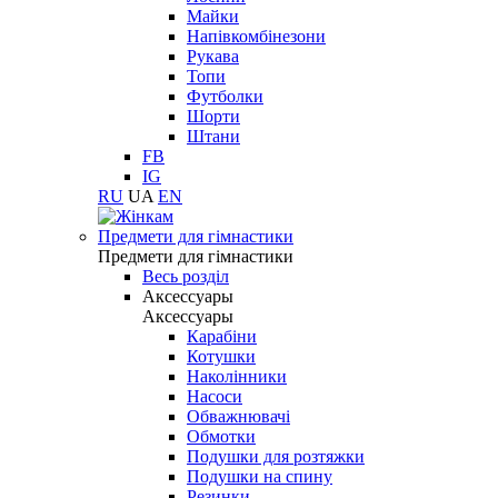
Майки
Напівкомбінезони
Рукава
Топи
Футболки
Шорти
Штани
FB
IG
RU
UA
EN
Предмети для гімнастики
Предмети для гімнастики
Весь розділ
Аксессуары
Аксессуары
Карабіни
Котушки
Наколінники
Насоси
Обважнювачі
Обмотки
Подушки для розтяжки
Подушки на спину
Резинки