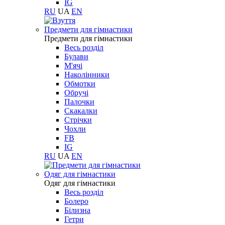
IG
RU
UA
EN
Предмети для гімнастики
Предмети для гімнастики
Весь розділ
Булави
М'ячі
Наколінники
Обмотки
Обручі
Палочки
Скакалки
Стрічки
Чохли
FB
IG
RU
UA
EN
Одяг для гімнастики
Одяг для гімнастики
Весь розділ
Болеро
Білизна
Гетри