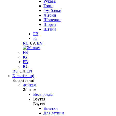
Рукава
Топи
Футболки
Хітони
Шопенки
Шорти
Штани
FB
IG
RU
UA
EN
FB
IG
FB
IG
RU
UA
EN
Бальні танці
Бальні танці
Жінкам
Жінкам
Весь розділ
Взуття
Взуття
Балетки
Для латини