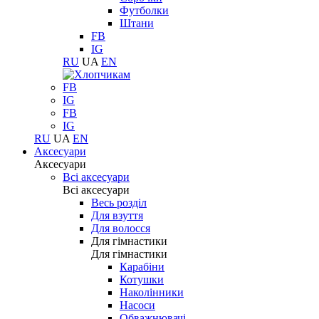
Футболки
Штани
FB
IG
RU
UA
EN
FB
IG
FB
IG
RU
UA
EN
Аксесуари
Аксесуари
Всі аксесуари
Всі аксесуари
Весь розділ
Для взуття
Для волосся
Для гімнастики
Для гімнастики
Карабіни
Котушки
Наколінники
Насоси
Обважнювачі