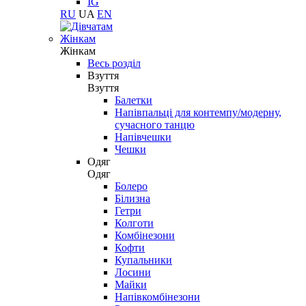
IG
RU
UA
EN
Жінкам
Жінкам
Весь розділ
Взуття
Взуття
Балетки
Напівпальці для контемпу/модерну,
сучасного танцю
Напівчешки
Чешки
Одяг
Одяг
Болеро
Білизна
Гетри
Колготи
Комбінезони
Кофти
Купальники
Лосини
Майки
Напівкомбінезони