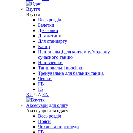
Взуття
Взуття
Весь розділ
Балетки
Джазовки
Для латини
Для стандарту
Капці
Напівпальці для контемпу/модерну,
сучасного танцю
Напівчешки
Танцювальні кросівки
Тренувальна для бальних танців
Чешки
FB
IG
RU
UA
EN
Aксесуари для одягу
Aксесуари для одягу
Весь розділ
Пояси
Чохли та портпледи
FB