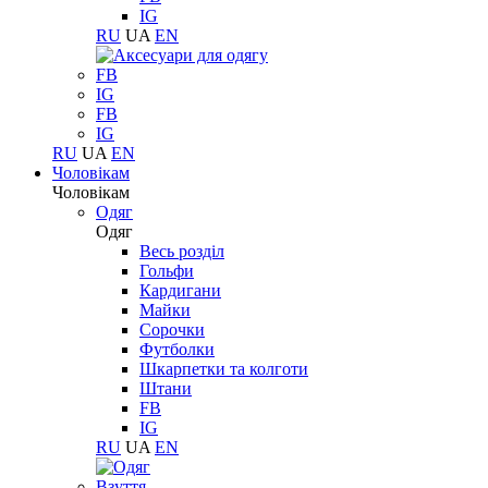
IG
RU
UA
EN
FB
IG
FB
IG
RU
UA
EN
Чоловікам
Чоловікам
Одяг
Одяг
Весь розділ
Гольфи
Кардигани
Майки
Сорочки
Футболки
Шкарпетки та колготи
Штани
FB
IG
RU
UA
EN
Взуття