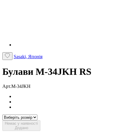
Sasaki, Японія
Булави M-34JKH RS
Арт.M-34JKH
Немає у наявності
Додано