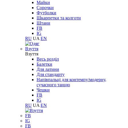
Майки
Сорочки
Футболки
Шкарпетки та колготи
Штани
FB
IG
RU
UA
EN
Взуття
Взуття
Весь розділ
Балетки
Для латини
Для стандарту
Напівпальці для контемпу/модерну,
сучасного танцю
Чешки
FB
IG
RU
UA
EN
FB
IG
FB