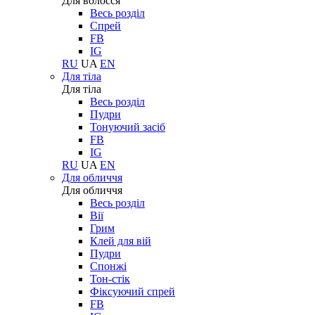
Для волосся
Весь розділ
Спрей
FB
IG
RU
UA
EN
Для тіла
Для тіла
Весь розділ
Пудри
Тонуючий засіб
FB
IG
RU
UA
EN
Для обличчя
Для обличчя
Весь розділ
Вії
Грим
Клей для вій
Пудри
Спонжі
Тон-стік
Фіксуючий спрей
FB