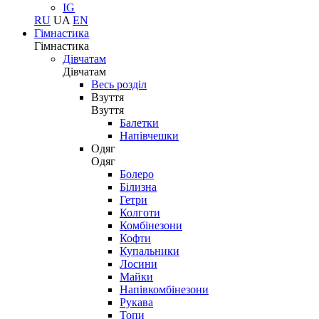
IG
RU
UA
EN
Гімнастика
Гімнастика
Дівчатам
Дівчатам
Весь розділ
Взуття
Взуття
Балетки
Напівчешки
Одяг
Одяг
Болеро
Білизна
Гетри
Колготи
Комбінезони
Кофти
Купальники
Лосини
Майки
Напівкомбінезони
Рукава
Топи