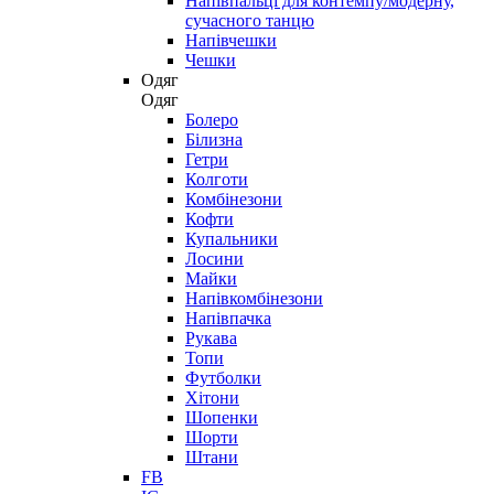
Напівпальці для контемпу/модерну,
сучасного танцю
Напівчешки
Чешки
Одяг
Одяг
Болеро
Білизна
Гетри
Колготи
Комбінезони
Кофти
Купальники
Лосини
Майки
Напівкомбінезони
Напівпачка
Рукава
Топи
Футболки
Хітони
Шопенки
Шорти
Штани
FB