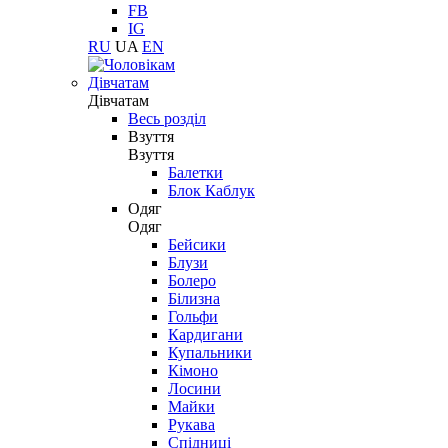
FB
IG
RU
UA
EN
Дівчатам
Дівчатам
Весь розділ
Взуття
Взуття
Балетки
Блок Каблук
Одяг
Одяг
Бейсики
Блузи
Болеро
Білизна
Гольфи
Кардигани
Купальники
Кімоно
Лосини
Майки
Рукава
Спідниці