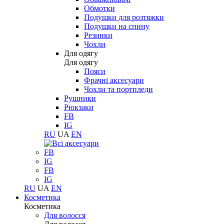
Обмотки
Подушки для розтяжки
Подушки на спину
Резинки
Чохли
Для одягу
Для одягу
Пояси
Фрачні аксесуари
Чохли та портпледи
Рушники
Рюкзаки
FB
IG
RU
UA
EN
FB
IG
FB
IG
RU
UA
EN
Косметика
Косметика
Для волосся