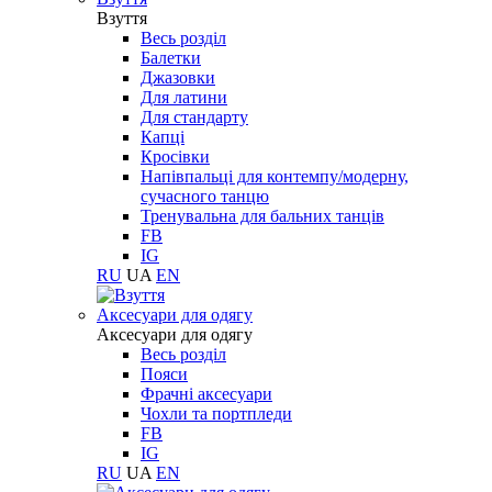
Взуття
Весь розділ
Балетки
Джазовки
Для латини
Для стандарту
Капці
Кросівки
Напівпальці для контемпу/модерну,
сучасного танцю
Тренувальна для бальних танців
FB
IG
RU
UA
EN
Aксесуари для одягу
Aксесуари для одягу
Весь розділ
Пояси
Фрачні аксесуари
Чохли та портпледи
FB
IG
RU
UA
EN