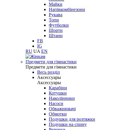
Майки
Напівкомбінезони
Рукава
Топи
Футболки
Шорти
Штани
FB
IG
RU
UA
EN
Предмети для гімнастики
Предмети для гімнастики
Весь розділ
Аксессуары
Аксессуары
Карабіни
Котушки
Наколінники
Насоси
Обважнювачі
Обмотки
Подушки для розтяжки
Подушки на спину
Резинки