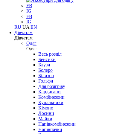
FB
IG
FB
IG
RU
UA
EN
Дівчатам
Дівчатам
Одяг
Одяг
Весь розділ
Бейсики
Блузи
Болеро
Білизна
Гольфи
Для розігріву
Кардигани
Комбінезони
Купальники
Кімоно
Лосини
Майки
Напівкомбінезони
Напівпачки