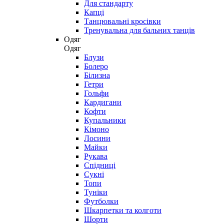
Для стандарту
Капці
Танцювальні кросівки
Тренувальна для бальних танців
Одяг
Одяг
Блузи
Болеро
Білизна
Гетри
Гольфи
Кардигани
Кофти
Купальники
Кімоно
Лосини
Майки
Рукава
Спідниці
Сукні
Топи
Туніки
Футболки
Шкарпетки та колготи
Шорти