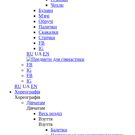
Чохли
Булави
М'ячі
Обручі
Палички
Скакалки
Стрічки
FB
IG
RU
UA
EN
FB
IG
FB
IG
RU
UA
EN
Хореографія
Хореографія
Дівчатам
Дівчатам
Весь розділ
Взуття
Взуття
Балетки