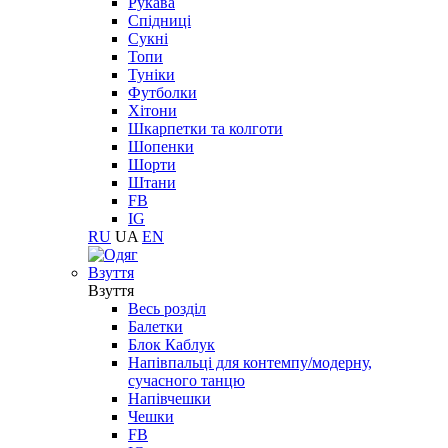
Рукава
Спідниці
Сукні
Топи
Туніки
Футболки
Хітони
Шкарпетки та колготи
Шопенки
Шорти
Штани
FB
IG
RU
UA
EN
Взуття
Взуття
Весь розділ
Балетки
Блок Каблук
Напівпальці для контемпу/модерну,
сучасного танцю
Напівчешки
Чешки
FB