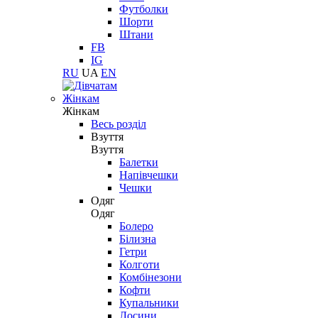
Футболки
Шорти
Штани
FB
IG
RU
UA
EN
Жінкам
Жінкам
Весь розділ
Взуття
Взуття
Балетки
Напівчешки
Чешки
Одяг
Одяг
Болеро
Білизна
Гетри
Колготи
Комбінезони
Кофти
Купальники
Лосини