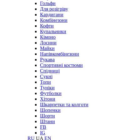
Гольфи
Для розігріву
Кардигани
Комбінезони
Кофти
Купальники
Кімоно
Лосини
Майки
Напівкомбінезони
Рукава
Спортивні костюми
Спідниці
Сукні
Топи
Туніки
Футболки
Хітони
Шкарпетки та колготи
Шопенки
Шорти
Штани
FB
IG
RU
UA
EN