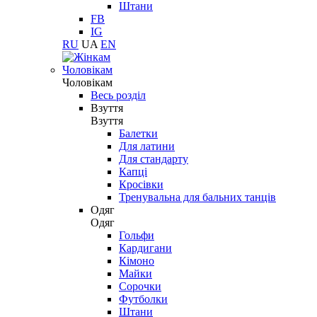
Штани
FB
IG
RU
UA
EN
Чоловікам
Чоловікам
Весь розділ
Взуття
Взуття
Балетки
Для латини
Для стандарту
Капці
Кросівки
Тренувальна для бальних танців
Одяг
Одяг
Гольфи
Кардигани
Кімоно
Майки
Сорочки
Футболки
Штани