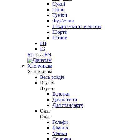
Сукні
Топи
Туніки
Футболки
Шкарпетки та колготи
Шорти
Штани
FB
IG
RU
UA
EN
Хлопчикам
Хлопчикам
Весь розділ
Взуття
Взуття
Балетки
Для латини
Для стандарту
Одяг
Одяг
Гольфи
Кімоно
Майки
Сорочки