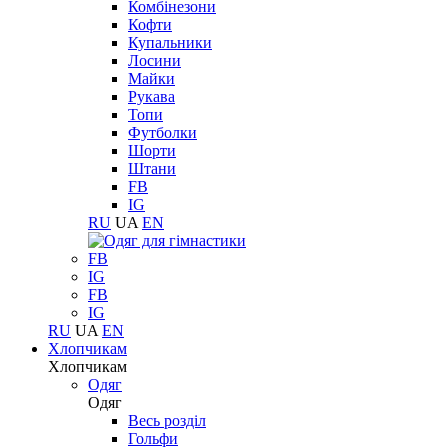
Комбінезони
Кофти
Купальники
Лосини
Майки
Рукава
Топи
Футболки
Шорти
Штани
FB
IG
RU
UA
EN
FB
IG
FB
IG
RU
UA
EN
Хлопчикам
Хлопчикам
Одяг
Одяг
Весь розділ
Гольфи