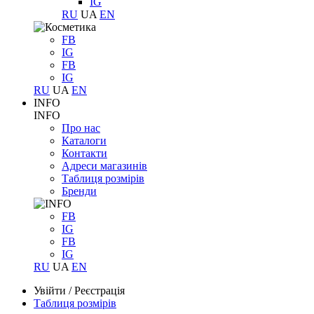
IG
RU
UA
EN
FB
IG
FB
IG
RU
UA
EN
INFO
INFO
Про нас
Каталоги
Контакти
Адреси магазинів
Таблиця розмірів
Бренди
FB
IG
FB
IG
RU
UA
EN
Увійти
/
Реєстрація
Таблиця розмірів