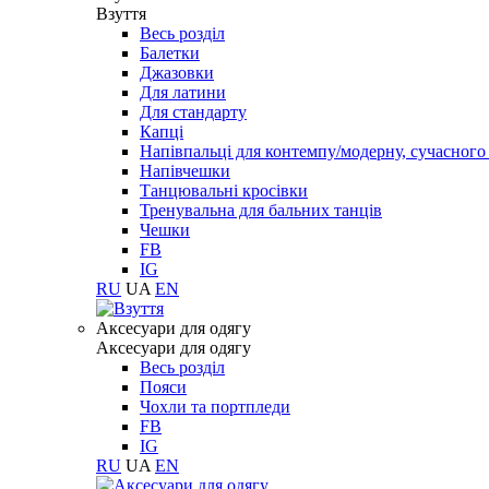
Взуття
Весь розділ
Балетки
Джазовки
Для латини
Для стандарту
Капці
Напівпальці для контемпу/модерну, сучасног
Напівчешки
Танцювальні кросівки
Тренувальна для бальних танців
Чешки
FB
IG
RU
UA
EN
Aксесуари для одягу
Aксесуари для одягу
Весь розділ
Пояси
Чохли та портпледи
FB
IG
RU
UA
EN