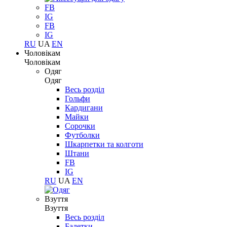
FB
IG
FB
IG
RU
UA
EN
Чоловікам
Чоловікам
Одяг
Одяг
Весь розділ
Гольфи
Кардигани
Майки
Сорочки
Футболки
Шкарпетки та колготи
Штани
FB
IG
RU
UA
EN
Взуття
Взуття
Весь розділ
Балетки