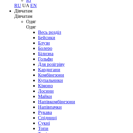
IG
RU
UA
EN
Дівчатам
Дівчатам
Одяг
Одяг
Весь розділ
Бейсики
Блузи
Болеро
Білизна
Гольфи
Для розігріву
Кардигани
Комбінезони
Купальники
Кімоно
Лосини
Майки
Напівкомбінезони
Напівпачки
Рукава
Спідниці
Сукні
Топи