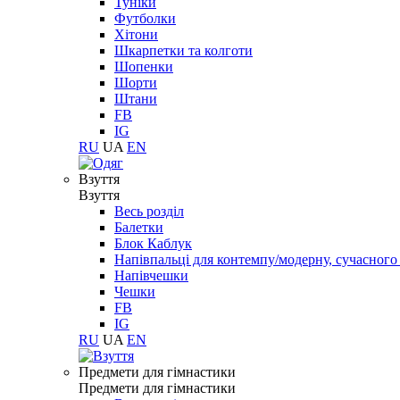
Туніки
Футболки
Хітони
Шкарпетки та колготи
Шопенки
Шорти
Штани
FB
IG
RU
UA
EN
Взуття
Взуття
Весь розділ
Балетки
Блок Каблук
Напівпальці для контемпу/модерну, сучасног
Напівчешки
Чешки
FB
IG
RU
UA
EN
Предмети для гімнастики
Предмети для гімнастики