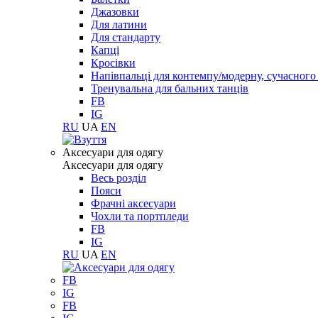
Джазовки
Для латини
Для стандарту
Капці
Кросівки
Напівпальці для контемпу/модерну, сучасног
Тренувальна для бальних танців
FB
IG
RU
UA
EN
Aксесуари для одягу
Aксесуари для одягу
Весь розділ
Пояси
Фрачні аксесуари
Чохли та портпледи
FB
IG
RU
UA
EN
FB
IG
FB