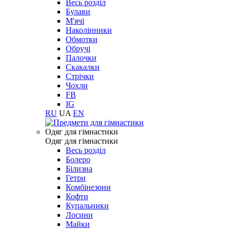
Весь розділ
Булави
М'ячі
Наколінники
Обмотки
Обручі
Палочки
Скакалки
Стрічки
Чохли
FB
IG
RU
UA
EN
Одяг для гімнастики
Одяг для гімнастики
Весь розділ
Болеро
Білизна
Гетри
Комбінезони
Кофти
Купальники
Лосини
Майки