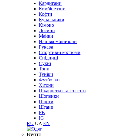
Кардигани
Комбінезони
Кофти
Купальники
Кімоно
Лосини
Майки
Напівкомбінезони
Рукава
Спортивні костюми
Спідниці
Сукні
Топи
Туніки
Футболки
Хітони
Шкарпетки та колготи
Шопенки
Шорти
Штани
FB
IG
RU
UA
EN
Взуття