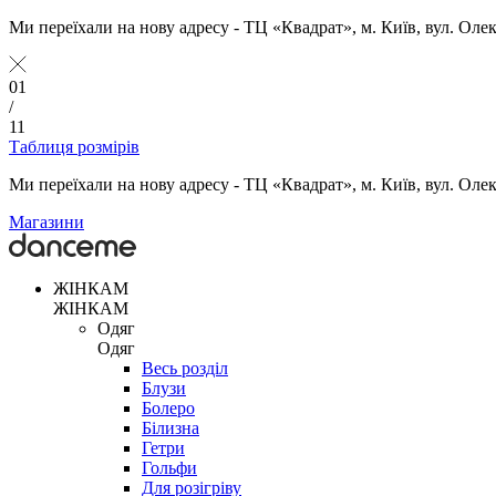
Ми переїхали на нову адресу - ТЦ «Квадрат», м. Київ, вул. Оле
01
/
11
Таблиця розмірів
Ми переїхали на нову адресу - ТЦ «Квадрат», м. Київ, вул. Оле
Магазини
ЖІНКАМ
ЖІНКАМ
Одяг
Одяг
Весь розділ
Блузи
Болеро
Білизна
Гетри
Гольфи
Для розігріву