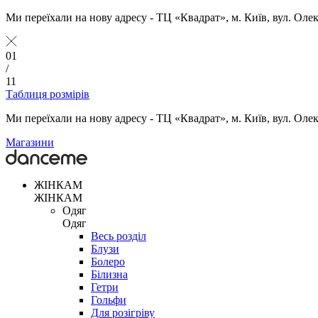
Ми переїхали на нову адресу - ТЦ «Квадрат», м. Київ, вул. Оле
01
/
11
Таблиця розмірів
Ми переїхали на нову адресу - ТЦ «Квадрат», м. Київ, вул. Оле
Магазини
ЖІНКАМ
ЖІНКАМ
Одяг
Одяг
Весь розділ
Блузи
Болеро
Білизна
Гетри
Гольфи
Для розігріву