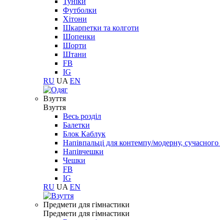
Туніки
Футболки
Хітони
Шкарпетки та колготи
Шопенки
Шорти
Штани
FB
IG
RU
UA
EN
Взуття
Взуття
Весь розділ
Балетки
Блок Каблук
Напівпальці для контемпу/модерну, сучасног
Напівчешки
Чешки
FB
IG
RU
UA
EN
Предмети для гімнастики
Предмети для гімнастики