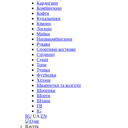
Кардигани
Комбінезони
Кофти
Купальники
Кімоно
Лосини
Майки
Напівкомбінезони
Рукава
Спортивні костюми
Спідниці
Сукні
Топи
Туніки
Футболки
Хітони
Шкарпетки та колготи
Шопенки
Шорти
Штани
FB
IG
RU
UA
EN
Взуття