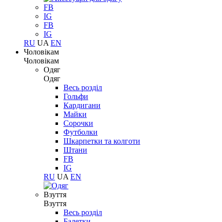
FB
IG
FB
IG
RU
UA
EN
Чоловікам
Чоловікам
Одяг
Одяг
Весь розділ
Гольфи
Кардигани
Майки
Сорочки
Футболки
Шкарпетки та колготи
Штани
FB
IG
RU
UA
EN
Взуття
Взуття
Весь розділ
Балетки