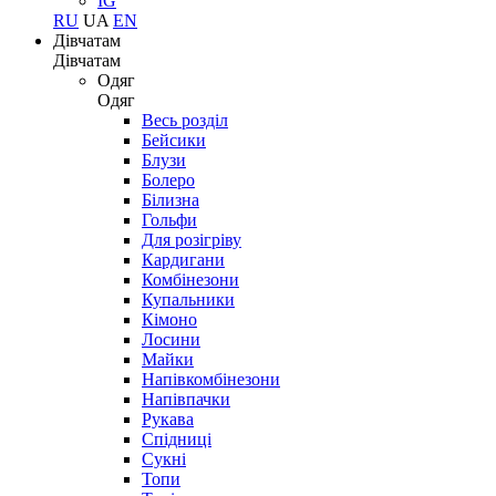
IG
RU
UA
EN
Дівчатам
Дівчатам
Одяг
Одяг
Весь розділ
Бейсики
Блузи
Болеро
Білизна
Гольфи
Для розігріву
Кардигани
Комбінезони
Купальники
Кімоно
Лосини
Майки
Напівкомбінезони
Напівпачки
Рукава
Спідниці
Сукні
Топи