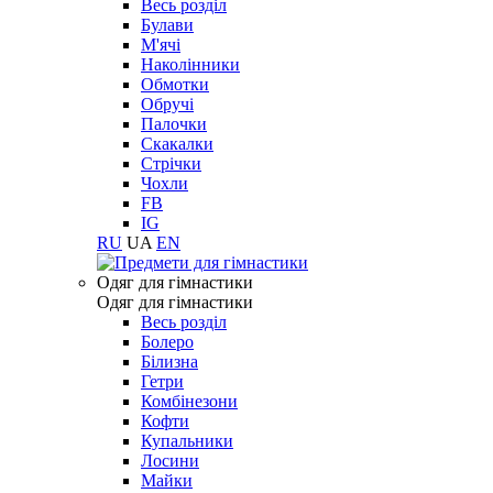
Весь розділ
Булави
М'ячі
Наколінники
Обмотки
Обручі
Палочки
Скакалки
Стрічки
Чохли
FB
IG
RU
UA
EN
Одяг для гімнастики
Одяг для гімнастики
Весь розділ
Болеро
Білизна
Гетри
Комбінезони
Кофти
Купальники
Лосини
Майки