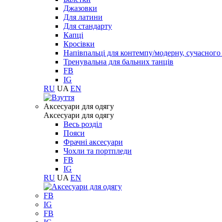
Джазовки
Для латини
Для стандарту
Капці
Кросівки
Напівпальці для контемпу/модерну, сучасног
Тренувальна для бальних танців
FB
IG
RU
UA
EN
Aксесуари для одягу
Aксесуари для одягу
Весь розділ
Пояси
Фрачні аксесуари
Чохли та портпледи
FB
IG
RU
UA
EN
FB
IG
FB