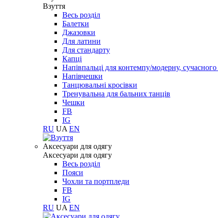
Взуття
Весь розділ
Балетки
Джазовки
Для латини
Для стандарту
Капці
Напівпальці для контемпу/модерну, сучасног
Напівчешки
Танцювальні кросівки
Тренувальна для бальних танців
Чешки
FB
IG
RU
UA
EN
Aксесуари для одягу
Aксесуари для одягу
Весь розділ
Пояси
Чохли та портпледи
FB
IG
RU
UA
EN