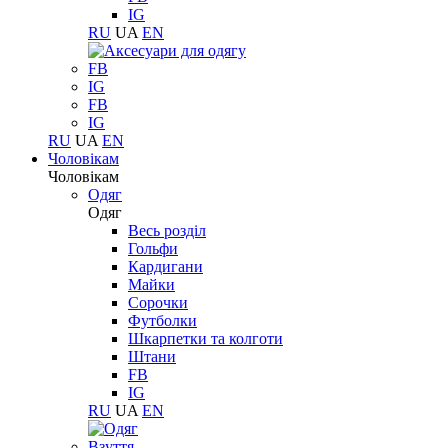
IG
RU
UA
EN
FB
IG
FB
IG
RU
UA
EN
Чоловікам
Чоловікам
Одяг
Одяг
Весь розділ
Гольфи
Кардигани
Майки
Сорочки
Футболки
Шкарпетки та колготи
Штани
FB
IG
RU
UA
EN
Взуття