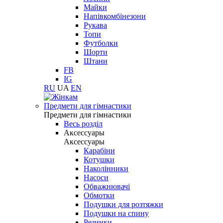
Майки
Напівкомбінезони
Рукава
Топи
Футболки
Шорти
Штани
FB
IG
RU
UA
EN
Предмети для гімнастики
Предмети для гімнастики
Весь розділ
Аксессуары
Аксессуары
Карабіни
Котушки
Наколінники
Насоси
Обважнювачі
Обмотки
Подушки для розтяжки
Подушки на спину
Резинки