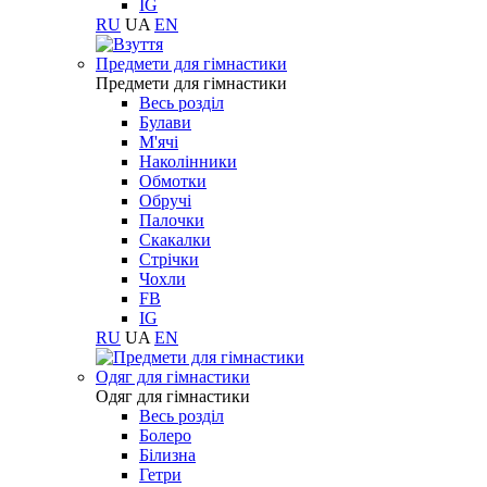
IG
RU
UA
EN
Предмети для гімнастики
Предмети для гімнастики
Весь розділ
Булави
М'ячі
Наколінники
Обмотки
Обручі
Палочки
Скакалки
Стрічки
Чохли
FB
IG
RU
UA
EN
Одяг для гімнастики
Одяг для гімнастики
Весь розділ
Болеро
Білизна
Гетри