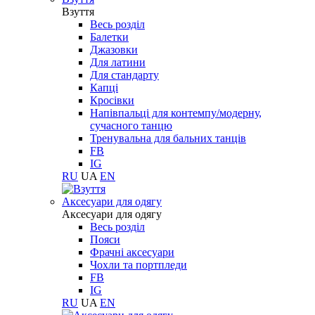
Взуття
Весь розділ
Балетки
Джазовки
Для латини
Для стандарту
Капці
Кросівки
Напівпальці для контемпу/модерну,
сучасного танцю
Тренувальна для бальних танців
FB
IG
RU
UA
EN
Aксесуари для одягу
Aксесуари для одягу
Весь розділ
Пояси
Фрачні аксесуари
Чохли та портпледи
FB
IG
RU
UA
EN