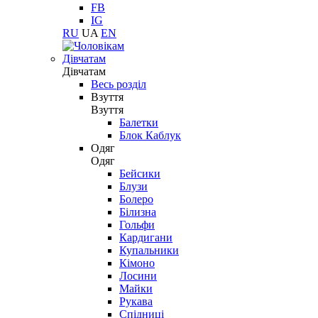
FB
IG
RU
UA
EN
Дівчатам
Дівчатам
Весь розділ
Взуття
Взуття
Балетки
Блок Каблук
Одяг
Одяг
Бейсики
Блузи
Болеро
Білизна
Гольфи
Кардигани
Купальники
Кімоно
Лосини
Майки
Рукава
Спідниці