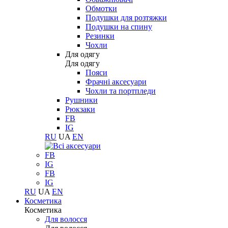
Обмотки
Подушки для розтяжки
Подушки на спину
Резинки
Чохли
Для одягу
Для одягу
Пояси
Фрачні аксесуари
Чохли та портпледи
Рушники
Рюкзаки
FB
IG
RU
UA
EN
FB
IG
FB
IG
RU
UA
EN
Косметика
Косметика
Для волосся