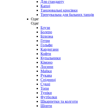
Для стандарту
Капці
Танцювальні кросівки
Тренувальна для бальних танців
Одяг
Одяг
Блузи
Болеро
Білизна
Гетри
Гольфи
Кардигани
Кофти
Купальники
Кімоно
Лосини
Майки
Рукава
Спідниці
Сукні
Топи
Туніки
Футболки
Шкарпетки та колготи
Шорти