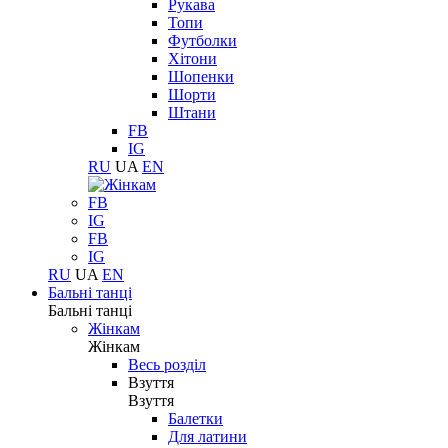
Рукава
Топи
Футболки
Хітони
Шопенки
Шорти
Штани
FB
IG
RU
UA
EN
FB
IG
FB
IG
RU
UA
EN
Бальні танці
Бальні танці
Жінкам
Жінкам
Весь розділ
Взуття
Взуття
Балетки
Для латини