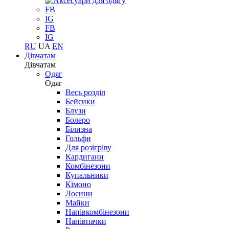
FB
IG
FB
IG
RU
UA
EN
Дівчатам
Дівчатам
Одяг
Одяг
Весь розділ
Бейсики
Блузи
Болеро
Білизна
Гольфи
Для розігріву
Кардигани
Комбінезони
Купальники
Кімоно
Лосини
Майки
Напівкомбінезони
Напівпачки