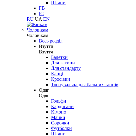
Штани
FB
IG
RU
UA
EN
Чоловікам
Чоловікам
Весь розділ
Взуття
Взуття
Балетки
Для латини
Для стандарту
Капці
Кросівки
Тренувальна для бальних танців
Одяг
Одяг
Гольфи
Кардигани
Кімоно
Майки
Сорочки
Футболки
Штани