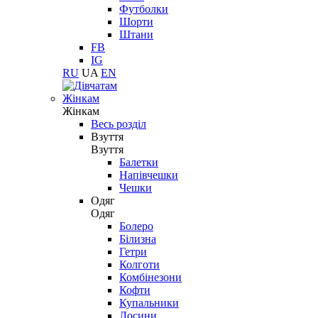
Футболки
Шорти
Штани
FB
IG
RU
UA
EN
Жінкам
Жінкам
Весь розділ
Взуття
Взуття
Балетки
Напівчешки
Чешки
Одяг
Одяг
Болеро
Білизна
Гетри
Колготи
Комбінезони
Кофти
Купальники
Лосини