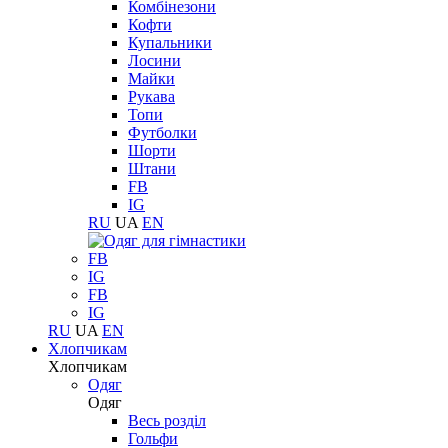
Комбінезони
Кофти
Купальники
Лосини
Майки
Рукава
Топи
Футболки
Шорти
Штани
FB
IG
RU
UA
EN
FB
IG
FB
IG
RU
UA
EN
Хлопчикам
Хлопчикам
Одяг
Одяг
Весь розділ
Гольфи