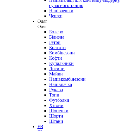
Напівпальці для контемпу/модерну,
сучасного танцю
Напівчешки
Чешки
Одяг
Одяг
Болеро
Білизна
Гетри
Колготи
Комбінезони
Кофти
Купальники
Лосини
Майки
Напівкомбінезони
Напівпачка
Рукава
Топи
Футболки
Хітони
Шопенки
Шорти
Штани
FB