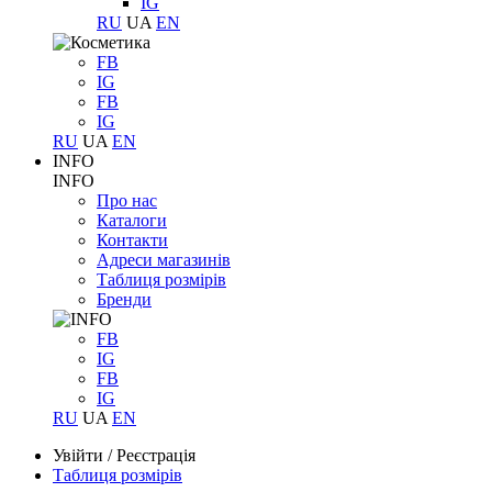
IG
RU
UA
EN
FB
IG
FB
IG
RU
UA
EN
INFO
INFO
Про нас
Каталоги
Контакти
Адреси магазинів
Таблиця розмірів
Бренди
FB
IG
FB
IG
RU
UA
EN
Увійти
/
Реєстрація
Таблиця розмірів