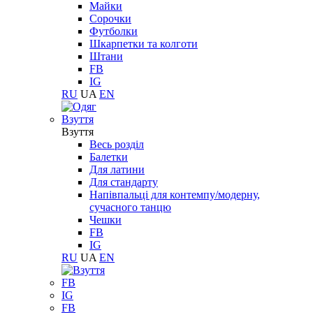
Майки
Сорочки
Футболки
Шкарпетки та колготи
Штани
FB
IG
RU
UA
EN
Взуття
Взуття
Весь розділ
Балетки
Для латини
Для стандарту
Напівпальці для контемпу/модерну,
сучасного танцю
Чешки
FB
IG
RU
UA
EN
FB
IG
FB