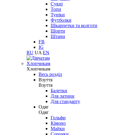
Сукні
Топи
Туніки
Футболки
Шкарпетки та колготи
Шорти
Штани
FB
IG
RU
UA
EN
Хлопчикам
Хлопчикам
Весь розділ
Взуття
Взуття
Балетки
Для латини
Для стандарту
Одяг
Одяг
Гольфи
Кімоно
Майки
Сорочки