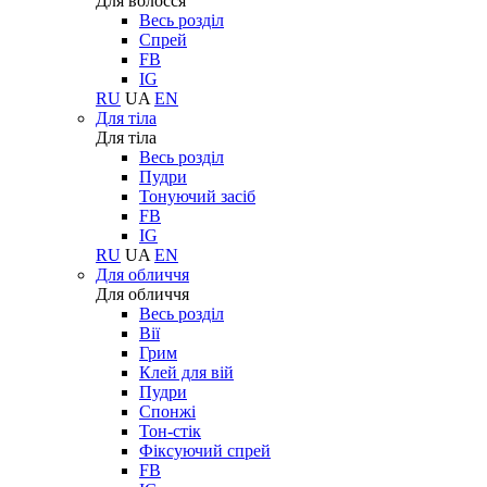
Для волосся
Весь розділ
Спрей
FB
IG
RU
UA
EN
Для тіла
Для тіла
Весь розділ
Пудри
Тонуючий засіб
FB
IG
RU
UA
EN
Для обличчя
Для обличчя
Весь розділ
Вії
Грим
Клей для вій
Пудри
Спонжі
Тон-стік
Фіксуючий спрей
FB