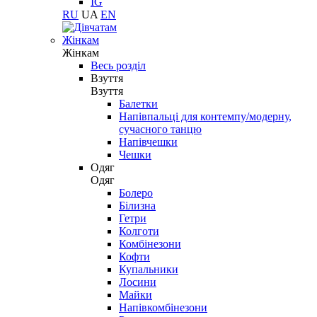
IG
RU
UA
EN
Жінкам
Жінкам
Весь розділ
Взуття
Взуття
Балетки
Напівпальці для контемпу/модерну,
сучасного танцю
Напівчешки
Чешки
Одяг
Одяг
Болеро
Білизна
Гетри
Колготи
Комбінезони
Кофти
Купальники
Лосини
Майки
Напівкомбінезони