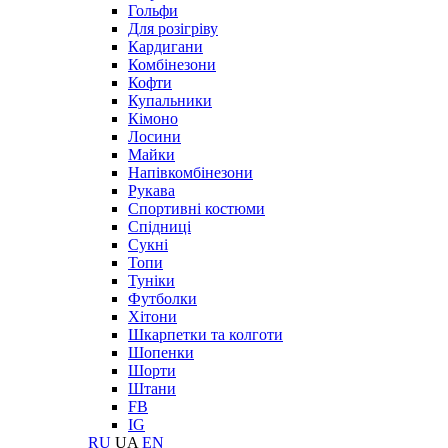
Гольфи
Для розігріву
Кардигани
Комбінезони
Кофти
Купальники
Кімоно
Лосини
Майки
Напівкомбінезони
Рукава
Спортивні костюми
Спідниці
Сукні
Топи
Туніки
Футболки
Хітони
Шкарпетки та колготи
Шопенки
Шорти
Штани
FB
IG
RU
UA
EN