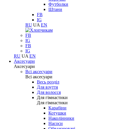
Футболки
Штани
FB
IG
RU
UA
EN
FB
IG
FB
IG
RU
UA
EN
Аксесуари
Аксесуари
Всі аксесуари
Всі аксесуари
Весь розділ
Для взуття
Для волосся
Для гімнастики
Для гімнастики
Карабіни
Котушки
Наколінники
Насоси
Обважнювачі