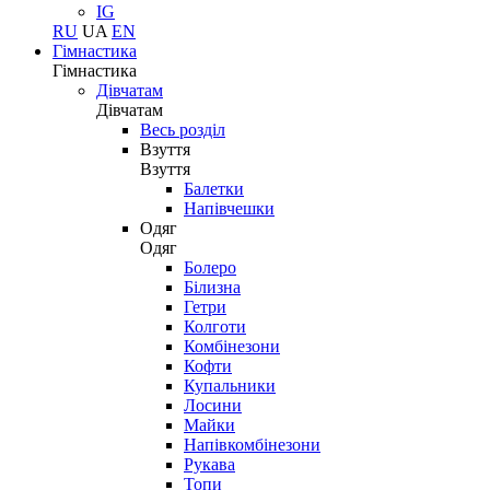
IG
RU
UA
EN
Гімнастика
Гімнастика
Дівчатам
Дівчатам
Весь розділ
Взуття
Взуття
Балетки
Напівчешки
Одяг
Одяг
Болеро
Білизна
Гетри
Колготи
Комбінезони
Кофти
Купальники
Лосини
Майки
Напівкомбінезони
Рукава
Топи