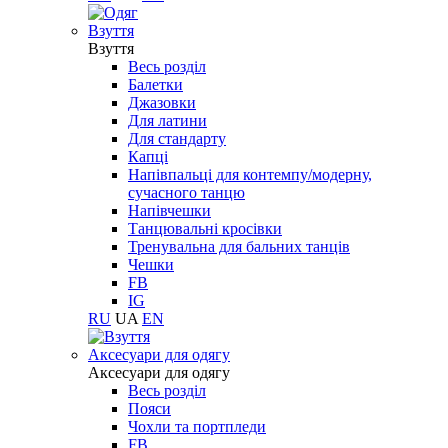
Взуття
Взуття
Весь розділ
Балетки
Джазовки
Для латини
Для стандарту
Капці
Напівпальці для контемпу/модерну,
сучасного танцю
Напівчешки
Танцювальні кросівки
Тренувальна для бальних танців
Чешки
FB
IG
RU
UA
EN
Aксесуари для одягу
Aксесуари для одягу
Весь розділ
Пояси
Чохли та портпледи
FB