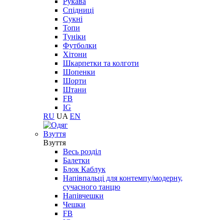
Рукава
Спідниці
Сукні
Топи
Туніки
Футболки
Хітони
Шкарпетки та колготи
Шопенки
Шорти
Штани
FB
IG
RU
UA
EN
Взуття
Взуття
Весь розділ
Балетки
Блок Каблук
Напівпальці для контемпу/модерну,
сучасного танцю
Напівчешки
Чешки
FB