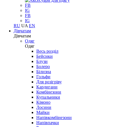
FB
IG
FB
IG
RU
UA
EN
Дівчатам
Дівчатам
Одяг
Одяг
Весь розділ
Бейсики
Блузи
Болеро
Білизна
Гольфи
Для розігріву
Кардигани
Комбінезони
Купальники
Кімоно
Лосини
Майки
Напівкомбінезони
Напівпачки