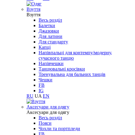
Взуття
Взуття
Весь розділ
Балетки
Джазовки
Для латини
Для стандарту
Капці
Напівпальці для контемпу/модерну,
сучасного танцю
Напівчешки
Танцювальні кросівки
Тренувальна для бальних танців
Чешки
FB
IG
RU
UA
EN
Aксесуари для одягу
Aксесуари для одягу
Весь розділ
Пояси
Чохли та портпледи
FB