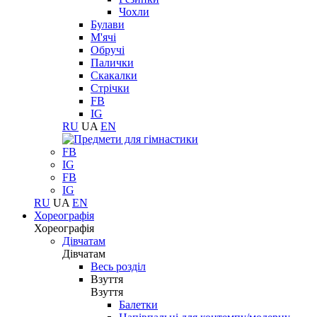
Чохли
Булави
М'ячі
Обручі
Палички
Скакалки
Стрічки
FB
IG
RU
UA
EN
FB
IG
FB
IG
RU
UA
EN
Хореографія
Хореографія
Дівчатам
Дівчатам
Весь розділ
Взуття
Взуття
Балетки