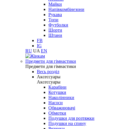
Майки
Напівкомбінезони
Рукава
Топи
Футболки
Шорти
Штани
FB
IG
RU
UA
EN
Предмети для гімнастики
Предмети для гімнастики
Весь розділ
Аксессуары
Аксессуары
Карабіни
Котушки
Наколінники
Насоси
Обважнювачі
Обмотки
Подушки для розтяжки
Подушки на спину
Резинки