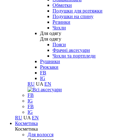
Обмотки
Подушки для розтяжки
Подушки на спину
Резинки
Чохли
Для одягу
Для одягу
Пояси
Фрачні аксесуари
Чохли та портпледи
Рушники
Рюкзаки
FB
IG
RU
UA
EN
FB
IG
FB
IG
RU
UA
EN
Косметика
Косметика
Для волосся