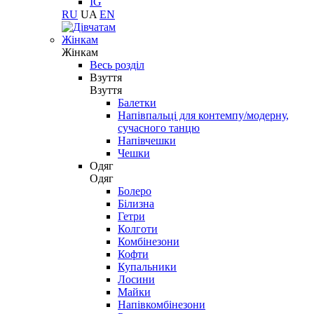
IG
RU
UA
EN
Жінкам
Жінкам
Весь розділ
Взуття
Взуття
Балетки
Напівпальці для контемпу/модерну,
сучасного танцю
Напівчешки
Чешки
Одяг
Одяг
Болеро
Білизна
Гетри
Колготи
Комбінезони
Кофти
Купальники
Лосини
Майки
Напівкомбінезони