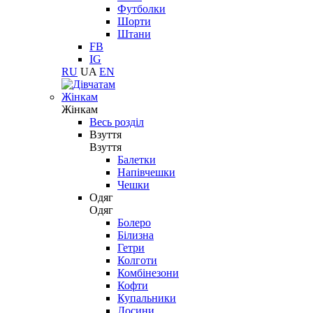
Футболки
Шорти
Штани
FB
IG
RU
UA
EN
Жінкам
Жінкам
Весь розділ
Взуття
Взуття
Балетки
Напівчешки
Чешки
Одяг
Одяг
Болеро
Білизна
Гетри
Колготи
Комбінезони
Кофти
Купальники
Лосини