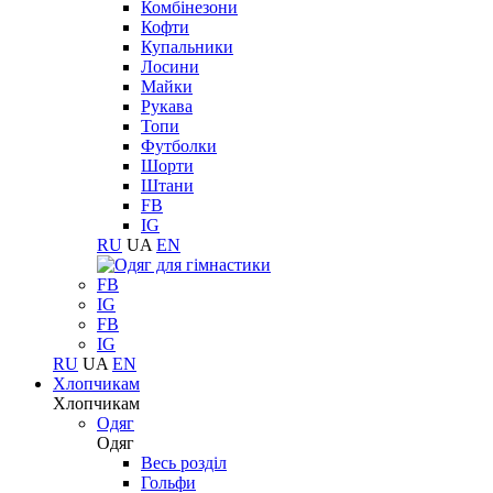
Комбінезони
Кофти
Купальники
Лосини
Майки
Рукава
Топи
Футболки
Шорти
Штани
FB
IG
RU
UA
EN
FB
IG
FB
IG
RU
UA
EN
Хлопчикам
Хлопчикам
Одяг
Одяг
Весь розділ
Гольфи