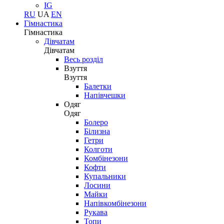
IG
RU
UA
EN
Гімнастика
Гімнастика
Дівчатам
Дівчатам
Весь розділ
Взуття
Взуття
Балетки
Напівчешки
Одяг
Одяг
Болеро
Білизна
Гетри
Колготи
Комбінезони
Кофти
Купальники
Лосини
Майки
Напівкомбінезони
Рукава
Топи