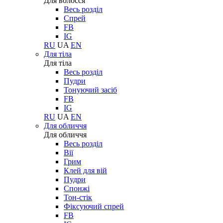
Для волосся
Весь розділ
Спрей
FB
IG
RU
UA
EN
Для тіла
Для тіла
Весь розділ
Пудри
Тонуючий засіб
FB
IG
RU
UA
EN
Для обличчя
Для обличчя
Весь розділ
Вії
Грим
Клей для вій
Пудри
Спонжі
Тон-стік
Фіксуючий спрей
FB