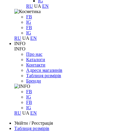
IG
RU
UA
EN
FB
IG
FB
IG
RU
UA
EN
INFO
INFO
Про нас
Каталоги
Контакти
Адреси магазинів
Таблиця розмірів
Бренди
FB
IG
FB
IG
RU
UA
EN
Увійти
/
Реєстрація
Таблиця розмірів