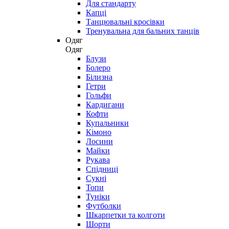
Для стандарту
Капці
Танцювальні кросівки
Тренувальна для бальних танців
Одяг
Одяг
Блузи
Болеро
Білизна
Гетри
Гольфи
Кардигани
Кофти
Купальники
Кімоно
Лосини
Майки
Рукава
Спідниці
Сукні
Топи
Туніки
Футболки
Шкарпетки та колготи
Шорти