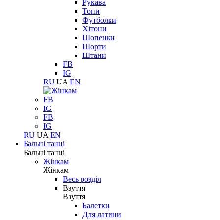
Рукава
Топи
Футболки
Хітони
Шопенки
Шорти
Штани
FB
IG
RU
UA
EN
FB
IG
FB
IG
RU
UA
EN
Бальні танці
Бальні танці
Жінкам
Жінкам
Весь розділ
Взуття
Взуття
Балетки
Для латини