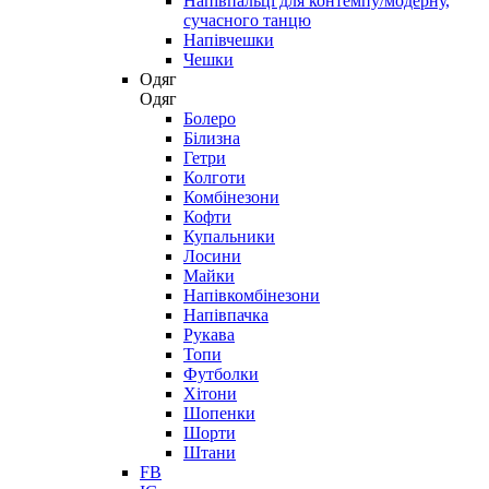
Напівпальці для контемпу/модерну,
сучасного танцю
Напівчешки
Чешки
Одяг
Одяг
Болеро
Білизна
Гетри
Колготи
Комбінезони
Кофти
Купальники
Лосини
Майки
Напівкомбінезони
Напівпачка
Рукава
Топи
Футболки
Хітони
Шопенки
Шорти
Штани
FB