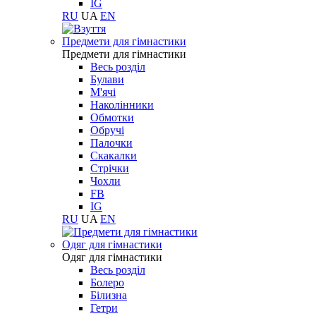
IG
RU
UA
EN
Предмети для гімнастики
Предмети для гімнастики
Весь розділ
Булави
М'ячі
Наколінники
Обмотки
Обручі
Палочки
Скакалки
Стрічки
Чохли
FB
IG
RU
UA
EN
Одяг для гімнастики
Одяг для гімнастики
Весь розділ
Болеро
Білизна
Гетри