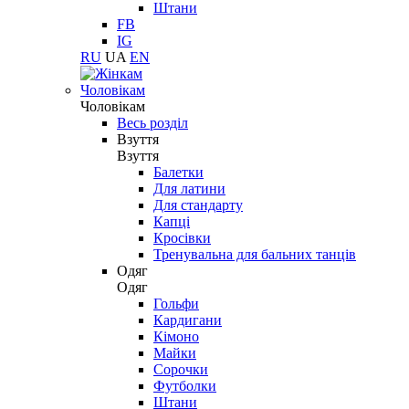
Штани
FB
IG
RU
UA
EN
Чоловікам
Чоловікам
Весь розділ
Взуття
Взуття
Балетки
Для латини
Для стандарту
Капці
Кросівки
Тренувальна для бальних танців
Одяг
Одяг
Гольфи
Кардигани
Кімоно
Майки
Сорочки
Футболки
Штани