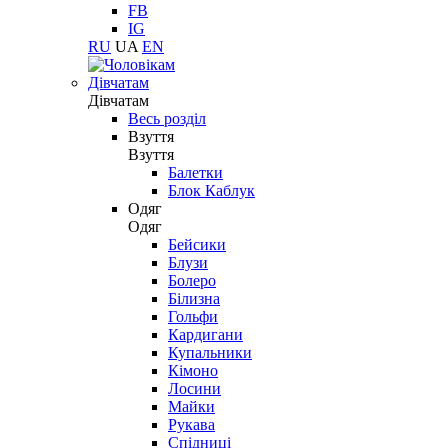
FB
IG
RU
UA
EN
Дівчатам
Дівчатам
Весь розділ
Взуття
Взуття
Балетки
Блок Каблук
Одяг
Одяг
Бейсики
Блузи
Болеро
Білизна
Гольфи
Кардигани
Купальники
Кімоно
Лосини
Майки
Рукава
Спідниці