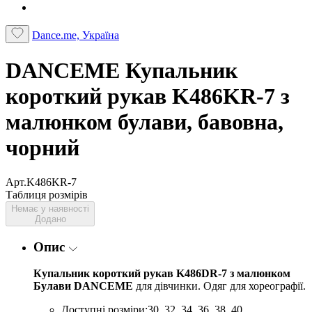
Dance.me, Україна
DANCEME Купальник
короткий рукав K486KR-7 з
малюнком булави, бавовна,
чорний
Арт.K486KR-7
Таблиця розмірів
Немає у наявності
Додано
Опис
Купальник
короткий рукав K486DR-7 з малюнком
Булави DANCEME
для дівчинки. Одяг для хореографії.
Доступні розміри:30, 32, 34, 36, 38, 40