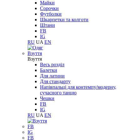
Майки
Сорочки
Футболки
Шкарпетки та колготи
Штани
FB
IG
RU
UA
EN
Взуття
Взуття
Весь розділ
Балетки
Для латини
Для стандарту
Напівпальці для контемпу/модерну,
сучасного танцю
Чешки
FB
IG
RU
UA
EN
FB
IG
FB