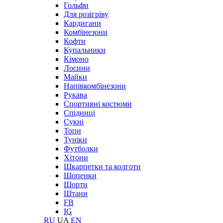
Гольфи
Для розігріву
Кардигани
Комбінезони
Кофти
Купальники
Кімоно
Лосини
Майки
Напівкомбінезони
Рукава
Спортивні костюми
Спідниці
Сукні
Топи
Туніки
Футболки
Хітони
Шкарпетки та колготи
Шопенки
Шорти
Штани
FB
IG
RU
UA
EN