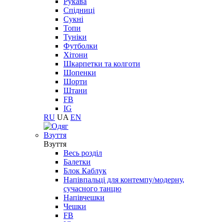
Рукава
Спідниці
Сукні
Топи
Туніки
Футболки
Хітони
Шкарпетки та колготи
Шопенки
Шорти
Штани
FB
IG
RU
UA
EN
Взуття
Взуття
Весь розділ
Балетки
Блок Каблук
Напівпальці для контемпу/модерну,
сучасного танцю
Напівчешки
Чешки
FB