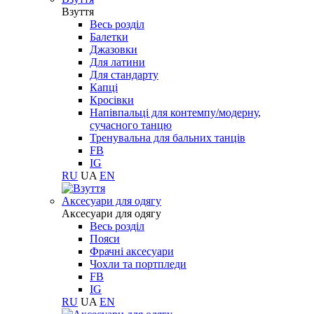
Взуття
Весь розділ
Балетки
Джазовки
Для латини
Для стандарту
Капці
Кросівки
Напівпальці для контемпу/модерну,
сучасного танцю
Тренувальна для бальних танців
FB
IG
RU
UA
EN
Aксесуари для одягу
Aксесуари для одягу
Весь розділ
Пояси
Фрачні аксесуари
Чохли та портпледи
FB
IG
RU
UA
EN