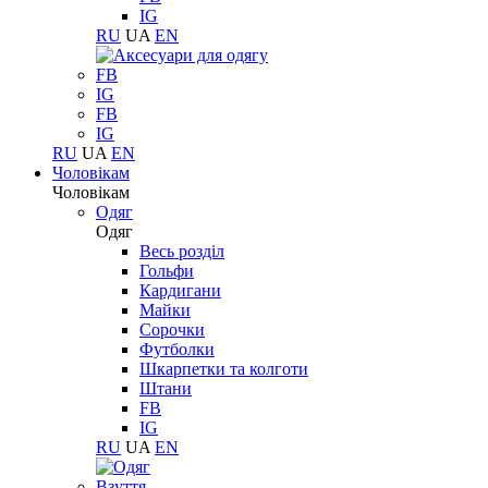
IG
RU
UA
EN
FB
IG
FB
IG
RU
UA
EN
Чоловікам
Чоловікам
Одяг
Одяг
Весь розділ
Гольфи
Кардигани
Майки
Сорочки
Футболки
Шкарпетки та колготи
Штани
FB
IG
RU
UA
EN
Взуття