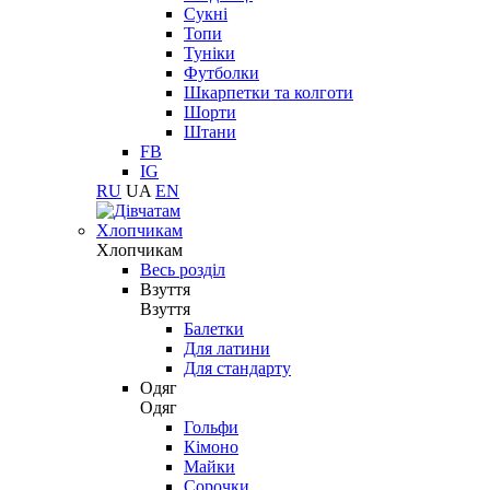
Сукні
Топи
Туніки
Футболки
Шкарпетки та колготи
Шорти
Штани
FB
IG
RU
UA
EN
Хлопчикам
Хлопчикам
Весь розділ
Взуття
Взуття
Балетки
Для латини
Для стандарту
Одяг
Одяг
Гольфи
Кімоно
Майки
Сорочки