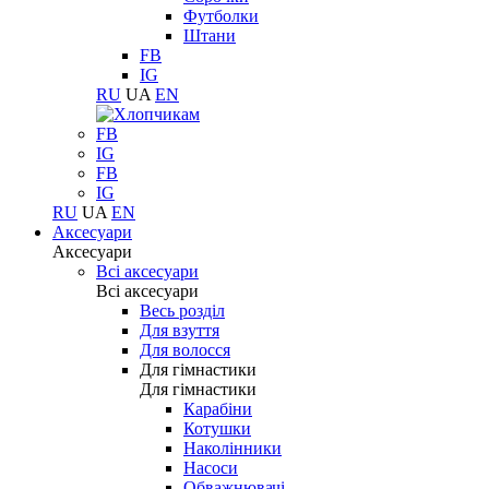
Футболки
Штани
FB
IG
RU
UA
EN
FB
IG
FB
IG
RU
UA
EN
Аксесуари
Аксесуари
Всі аксесуари
Всі аксесуари
Весь розділ
Для взуття
Для волосся
Для гімнастики
Для гімнастики
Карабіни
Котушки
Наколінники
Насоси
Обважнювачі