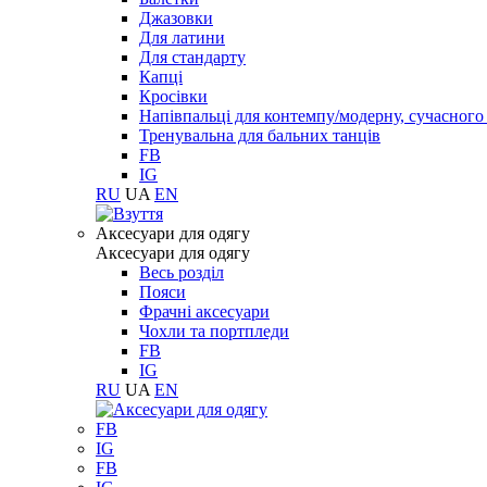
Джазовки
Для латини
Для стандарту
Капці
Кросівки
Напівпальці для контемпу/модерну, сучасног
Тренувальна для бальних танців
FB
IG
RU
UA
EN
Aксесуари для одягу
Aксесуари для одягу
Весь розділ
Пояси
Фрачні аксесуари
Чохли та портпледи
FB
IG
RU
UA
EN
FB
IG
FB