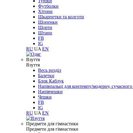
Туніки
Футболки
Хітони
Шкарпетки та колготи
Шопенки
Шорти
Штани
FB
IG
RU
UA
EN
Взуття
Взуття
Весь розділ
Балетки
Блок Каблук
Напівпальці для контемпу/модерну, сучасног
Напівчешки
Чешки
FB
IG
RU
UA
EN
Предмети для гімнастики
Предмети для гімнастики