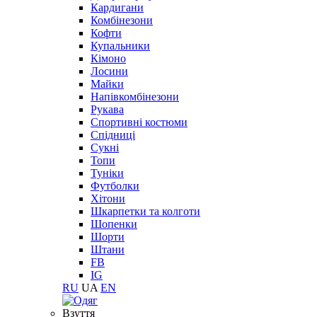
Кардигани
Комбінезони
Кофти
Купальники
Кімоно
Лосини
Майки
Напівкомбінезони
Рукава
Спортивні костюми
Спідниці
Сукні
Топи
Туніки
Футболки
Хітони
Шкарпетки та колготи
Шопенки
Шорти
Штани
FB
IG
RU
UA
EN
Взуття