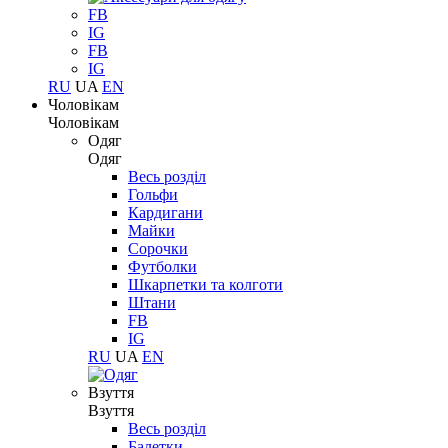
FB
IG
FB
IG
RU
UA
EN
Чоловікам
Чоловікам
Одяг
Одяг
Весь розділ
Гольфи
Кардигани
Майки
Сорочки
Футболки
Шкарпетки та колготи
Штани
FB
IG
RU
UA
EN
Взуття
Взуття
Весь розділ
Балетки