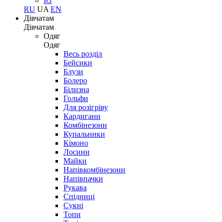
IG
RU
UA
EN
Дівчатам
Дівчатам
Одяг
Одяг
Весь розділ
Бейсики
Блузи
Болеро
Білизна
Гольфи
Для розігріву
Кардигани
Комбінезони
Купальники
Кімоно
Лосини
Майки
Напівкомбінезони
Напівпачки
Рукава
Спідниці
Сукні
Топи