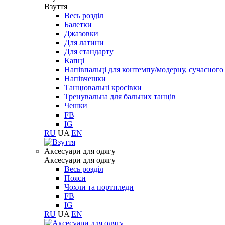
Взуття
Весь розділ
Балетки
Джазовки
Для латини
Для стандарту
Капці
Напівпальці для контемпу/модерну, сучасног
Напівчешки
Танцювальні кросівки
Тренувальна для бальних танців
Чешки
FB
IG
RU
UA
EN
Aксесуари для одягу
Aксесуари для одягу
Весь розділ
Пояси
Чохли та портпледи
FB
IG
RU
UA
EN