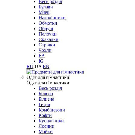
Весь розділ
Булави
М'ячі
Наколінники
Обмотки
Обручі
Палочки
Скакалки
Стрічки
Чохли
FB
IG
RU
UA
EN
Одяг для гімнастики
Одяг для гімнастики
Весь розділ
Болеро
Білизна
Гетри
Комбінезони
Кофти
Купальники
Лосини
Майки