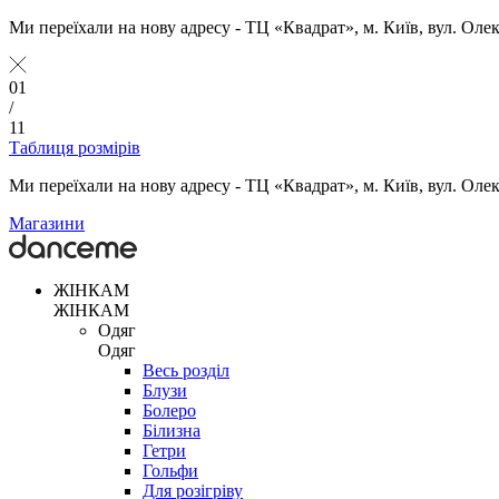
Ми переїхали на нову адресу - ТЦ «Квадрат», м. Київ, вул. Оле
01
/
11
Таблиця розмірів
Ми переїхали на нову адресу - ТЦ «Квадрат», м. Київ, вул. Оле
Магазини
ЖІНКАМ
ЖІНКАМ
Одяг
Одяг
Весь розділ
Блузи
Болеро
Білизна
Гетри
Гольфи
Для розігріву