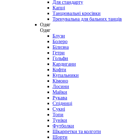
Для стандарту
Капці
Танцювальні кросівки
Тренувальна для бальних танців
Одяг
Одяг
Блузи
Болеро
Білизна
Гетри
Гольфи
Кардигани
Кофти
Купальники
Кімоно
Лосини
Майки
Рукава
Спідниці
Сукні
Топи
Туніки
Футболки
Шкарпетки та колготи
Шорти