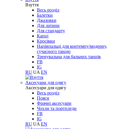
Взуття
Весь розділ
Балетки
Джазовки
Для латини
Для стандарту
Капці
Кросівки
Напівпальці для контемпу/модерну,
сучасного танцю
Тренувальна для бальних танців
FB
IG
RU
UA
EN
Aксесуари для одягу
Aксесуари для одягу
Весь розділ
Пояси
Фрачні аксесуари
Чохли та портпледи
FB
IG
RU
UA
EN