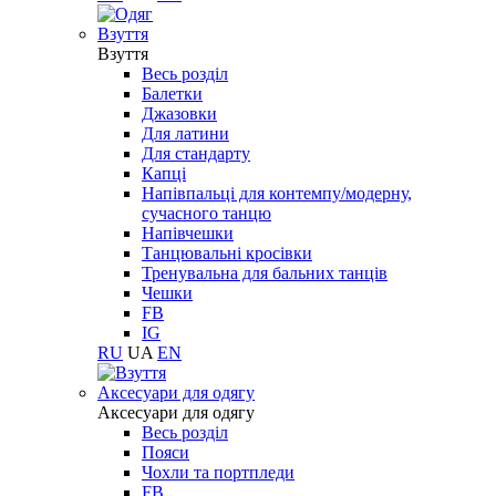
Взуття
Взуття
Весь розділ
Балетки
Джазовки
Для латини
Для стандарту
Капці
Напівпальці для контемпу/модерну,
сучасного танцю
Напівчешки
Танцювальні кросівки
Тренувальна для бальних танців
Чешки
FB
IG
RU
UA
EN
Aксесуари для одягу
Aксесуари для одягу
Весь розділ
Пояси
Чохли та портпледи
FB