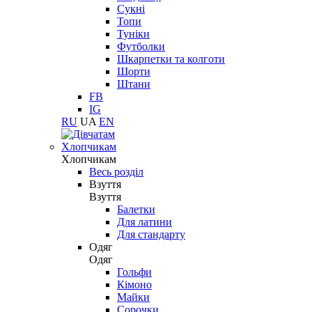
Сукні
Топи
Туніки
Футболки
Шкарпетки та колготи
Шорти
Штани
FB
IG
RU
UA
EN
Хлопчикам
Хлопчикам
Весь розділ
Взуття
Взуття
Балетки
Для латини
Для стандарту
Одяг
Одяг
Гольфи
Кімоно
Майки
Сорочки