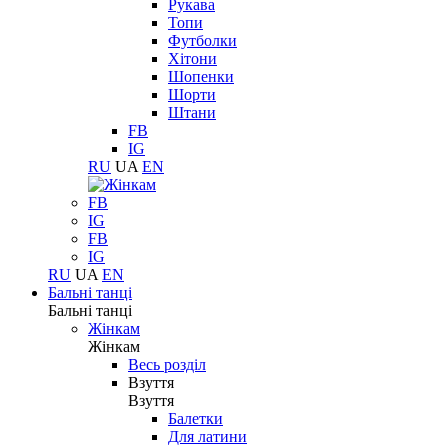
Рукава
Топи
Футболки
Хітони
Шопенки
Шорти
Штани
FB
IG
RU
UA
EN
FB
IG
FB
IG
RU
UA
EN
Бальні танці
Бальні танці
Жінкам
Жінкам
Весь розділ
Взуття
Взуття
Балетки
Для латини