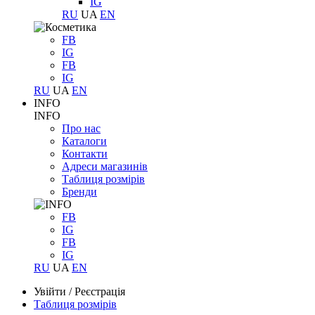
IG
RU
UA
EN
FB
IG
FB
IG
RU
UA
EN
INFO
INFO
Про нас
Каталоги
Контакти
Адреси магазинів
Таблиця розмірів
Бренди
FB
IG
FB
IG
RU
UA
EN
Увійти
/
Реєстрація
Таблиця розмірів