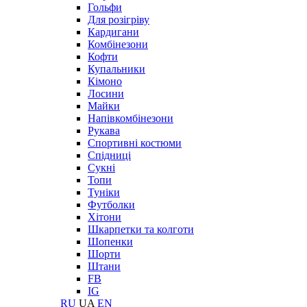
Гольфи
Для розігріву
Кардигани
Комбінезони
Кофти
Купальники
Кімоно
Лосини
Майки
Напівкомбінезони
Рукава
Спортивні костюми
Спідниці
Сукні
Топи
Туніки
Футболки
Хітони
Шкарпетки та колготи
Шопенки
Шорти
Штани
FB
IG
RU
UA
EN