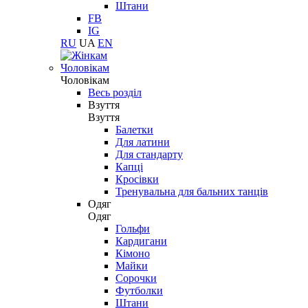
Штани
FB
IG
RU
UA
EN
Чоловікам
Чоловікам
Весь розділ
Взуття
Взуття
Балетки
Для латини
Для стандарту
Капці
Кросівки
Тренувальна для бальних танців
Одяг
Одяг
Гольфи
Кардигани
Кімоно
Майки
Сорочки
Футболки
Штани