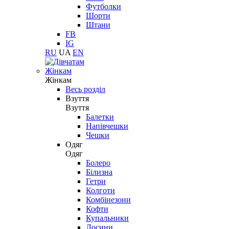
Футболки
Шорти
Штани
FB
IG
RU
UA
EN
Жінкам
Жінкам
Весь розділ
Взуття
Взуття
Балетки
Напівчешки
Чешки
Одяг
Одяг
Болеро
Білизна
Гетри
Колготи
Комбінезони
Кофти
Купальники
Лосини