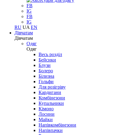
FB
IG
FB
IG
RU
UA
EN
Дівчатам
Дівчатам
Одяг
Одяг
Весь розділ
Бейсики
Блузи
Болеро
Білизна
Гольфи
Для розігріву
Кардигани
Комбінезони
Купальники
Кімоно
Лосини
Майки
Напівкомбінезони
Напівпачки