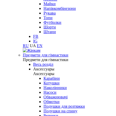
Майки
Напівкомбінезони
Рукава
Топи
Футболки
Шорти
Штани
FB
IG
RU
UA
EN
Предмети для гімнастики
Предмети для гімнастики
Весь розділ
Аксессуары
Аксессуары
Карабіни
Котушки
Наколінники
Насоси
Обважнювачі
Обмотки
Подушки для розтяжки
Подушки на спину
Резинки