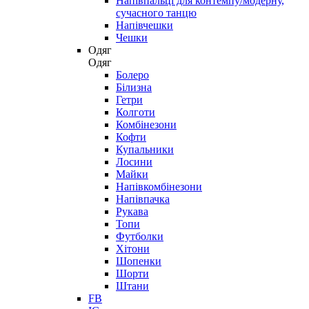
Напівпальці для контемпу/модерну,
сучасного танцю
Напівчешки
Чешки
Одяг
Одяг
Болеро
Білизна
Гетри
Колготи
Комбінезони
Кофти
Купальники
Лосини
Майки
Напівкомбінезони
Напівпачка
Рукава
Топи
Футболки
Хітони
Шопенки
Шорти
Штани
FB