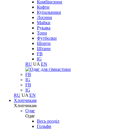
Комбінезони
Кофти
Купальники
Лосини
Майки
Рукава
Топи
Футболки
Шорти
Штани
FB
IG
RU
UA
EN
FB
IG
FB
IG
RU
UA
EN
Хлопчикам
Хлопчикам
Одяг
Одяг
Весь розділ
Гольфи