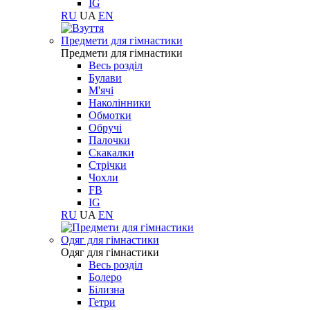
IG
RU
UA
EN
Предмети для гімнастики
Предмети для гімнастики
Весь розділ
Булави
М'ячі
Наколінники
Обмотки
Обручі
Палочки
Скакалки
Стрічки
Чохли
FB
IG
RU
UA
EN
Одяг для гімнастики
Одяг для гімнастики
Весь розділ
Болеро
Білизна
Гетри