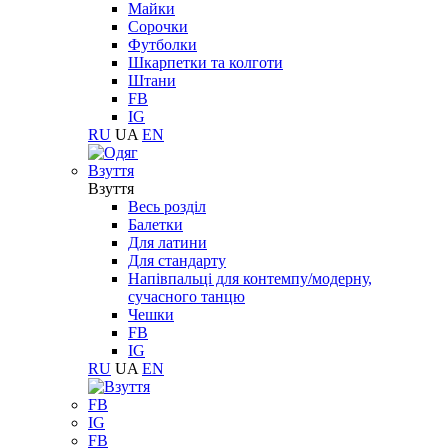
Майки
Сорочки
Футболки
Шкарпетки та колготи
Штани
FB
IG
RU
UA
EN
Взуття
Взуття
Весь розділ
Балетки
Для латини
Для стандарту
Напівпальці для контемпу/модерну,
сучасного танцю
Чешки
FB
IG
RU
UA
EN
FB
IG
FB