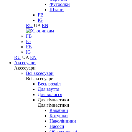
Футболки
Штани
FB
IG
RU
UA
EN
FB
IG
FB
IG
RU
UA
EN
Аксесуари
Аксесуари
Всі аксесуари
Всі аксесуари
Весь розділ
Для взуття
Для волосся
Для гімнастики
Для гімнастики
Карабіни
Котушки
Наколінники
Насоси
Обважнювачі