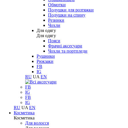
Обмотки
Подушки для розтяжки
Подушки на спину
Резинки
Чохли
Для одягу
Для одягу
Пояси
Фрачні аксесуари
Чохли та портпледи
Рушники
Рюкзаки
FB
IG
RU
UA
EN
FB
IG
FB
IG
RU
UA
EN
Косметика
Косметика
Для волосся