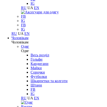
IG
RU
UA
EN
FB
IG
FB
IG
RU
UA
EN
Чоловікам
Чоловікам
Одяг
Одяг
Весь розділ
Гольфи
Кардигани
Майки
Сорочки
Футболки
Шкарпетки та колготи
Штани
FB
IG
RU
UA
EN
Взуття