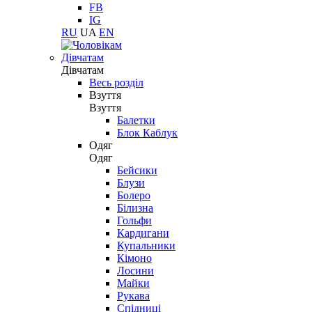
FB
IG
RU
UA
EN
Дівчатам
Дівчатам
Весь розділ
Взуття
Взуття
Балетки
Блок Каблук
Одяг
Одяг
Бейсики
Блузи
Болеро
Білизна
Гольфи
Кардигани
Купальники
Кімоно
Лосини
Майки
Рукава
Спідниці