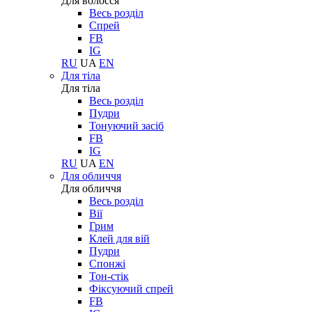
Для волосся
Весь розділ
Спрей
FB
IG
RU
UA
EN
Для тіла
Для тіла
Весь розділ
Пудри
Тонуючий засіб
FB
IG
RU
UA
EN
Для обличчя
Для обличчя
Весь розділ
Вії
Грим
Клей для вій
Пудри
Спонжі
Тон-стік
Фіксуючий спрей
FB