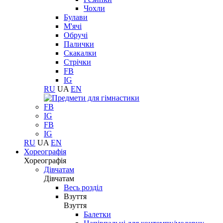
Чохли
Булави
М'ячі
Обручі
Палички
Скакалки
Стрічки
FB
IG
RU
UA
EN
FB
IG
FB
IG
RU
UA
EN
Хореографія
Хореографія
Дівчатам
Дівчатам
Весь розділ
Взуття
Взуття
Балетки