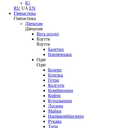
IG
RU
UA
EN
Гімнастика
Гімнастика
Дівчатам
Дівчатам
Весь розділ
Взуття
Взуття
Балетки
Напівчешки
Одяг
Одяг
Болеро
Білизна
Гетри
Колготи
Комбінезони
Кофти
Купальники
Лосини
Майки
Напівкомбінезони
Рукава
Топи