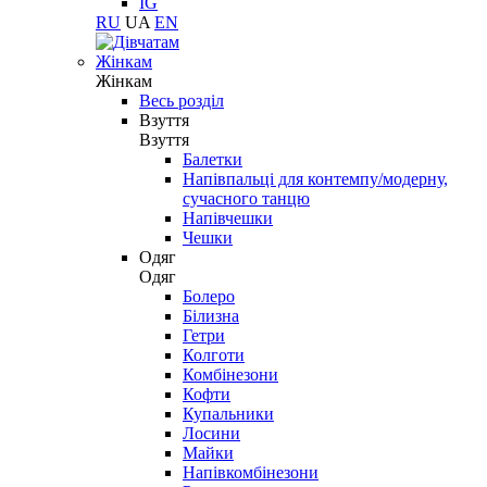
IG
RU
UA
EN
Жінкам
Жінкам
Весь розділ
Взуття
Взуття
Балетки
Напівпальці для контемпу/модерну,
сучасного танцю
Напівчешки
Чешки
Одяг
Одяг
Болеро
Білизна
Гетри
Колготи
Комбінезони
Кофти
Купальники
Лосини
Майки
Напівкомбінезони