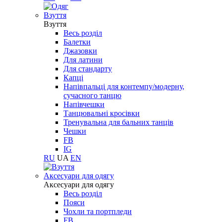
Взуття
Взуття
Весь розділ
Балетки
Джазовки
Для латини
Для стандарту
Капці
Напівпальці для контемпу/модерну,
сучасного танцю
Напівчешки
Танцювальні кросівки
Тренувальна для бальних танців
Чешки
FB
IG
RU
UA
EN
Aксесуари для одягу
Aксесуари для одягу
Весь розділ
Пояси
Чохли та портпледи
FB