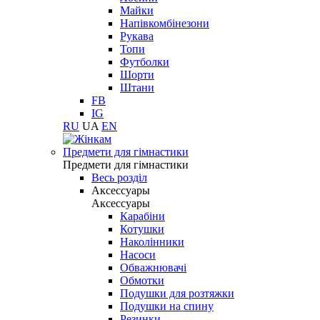
Майки
Напівкомбінезони
Рукава
Топи
Футболки
Шорти
Штани
FB
IG
RU
UA
EN
Предмети для гімнастики
Предмети для гімнастики
Весь розділ
Аксессуары
Аксессуары
Карабіни
Котушки
Наколінники
Насоси
Обважнювачі
Обмотки
Подушки для розтяжки
Подушки на спину
Резинки