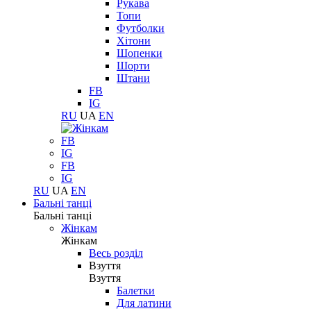
Рукава
Топи
Футболки
Хітони
Шопенки
Шорти
Штани
FB
IG
RU
UA
EN
FB
IG
FB
IG
RU
UA
EN
Бальні танці
Бальні танці
Жінкам
Жінкам
Весь розділ
Взуття
Взуття
Балетки
Для латини