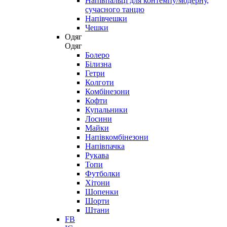
Напівпальці для контемпу/модерну,
сучасного танцю
Напівчешки
Чешки
Одяг
Одяг
Болеро
Білизна
Гетри
Колготи
Комбінезони
Кофти
Купальники
Лосини
Майки
Напівкомбінезони
Напівпачка
Рукава
Топи
Футболки
Хітони
Шопенки
Шорти
Штани
FB