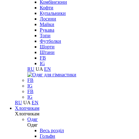
Комбінезони
Кофти
Купальники
Лосини
Майки
Рукава
Топи
Футболки
Шорти
Штани
FB
IG
RU
UA
EN
FB
IG
FB
IG
RU
UA
EN
Хлопчикам
Хлопчикам
Одяг
Одяг
Весь розділ
Гольфи