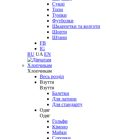
Сукні
Топи
Туніки
Футболки
Шкарпетки та колготи
Шорти
Штани
FB
IG
RU
UA
EN
Хлопчикам
Хлопчикам
Весь розділ
Взуття
Взуття
Балетки
Для латини
Для стандарту
Одяг
Одяг
Гольфи
Кімоно
Майки
Сорочки