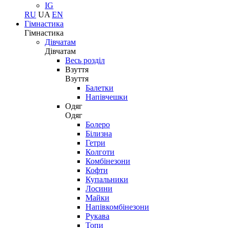
IG
RU
UA
EN
Гімнастика
Гімнастика
Дівчатам
Дівчатам
Весь розділ
Взуття
Взуття
Балетки
Напівчешки
Одяг
Одяг
Болеро
Білизна
Гетри
Колготи
Комбінезони
Кофти
Купальники
Лосини
Майки
Напівкомбінезони
Рукава
Топи