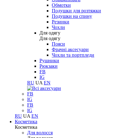
Обмотки
Подушки для розтяжки
Подушки на спину
Резинки
Чохли
Для одягу
Для одягу
Пояси
Фрачні аксесуари
Чохли та портпледи
Рушники
Рюкзаки
FB
IG
RU
UA
EN
FB
IG
FB
IG
RU
UA
EN
Косметика
Косметика
Для волосся