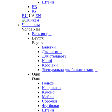
Штани
FB
IG
RU
UA
EN
Чоловікам
Чоловікам
Весь розділ
Взуття
Взуття
Балетки
Для латини
Для стандарту
Капці
Кросівки
Тренувальна для бальних танців
Одяг
Одяг
Гольфи
Кардигани
Кімоно
Майки
Сорочки
Футболки
Штани