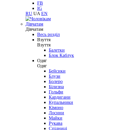
FB
IG
RU
UA
EN
Дівчатам
Дівчатам
Весь розділ
Взуття
Взуття
Балетки
Блок Каблук
Одяг
Одяг
Бейсики
Блузи
Болеро
Білизна
Гольфи
Кардигани
Купальники
Кімоно
Лосини
Майки
Рукава
Спідниці