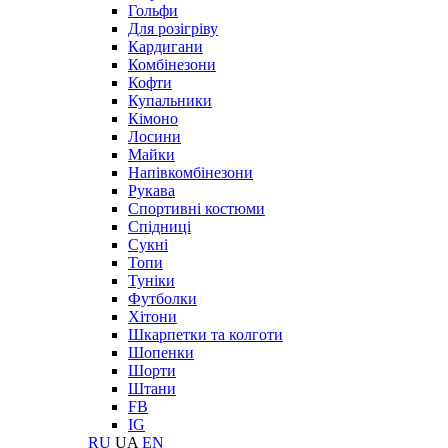
Гольфи
Для розігріву
Кардигани
Комбінезони
Кофти
Купальники
Кімоно
Лосини
Майки
Напівкомбінезони
Рукава
Спортивні костюми
Спідниці
Сукні
Топи
Туніки
Футболки
Хітони
Шкарпетки та колготи
Шопенки
Шорти
Штани
FB
IG
RU
UA
EN