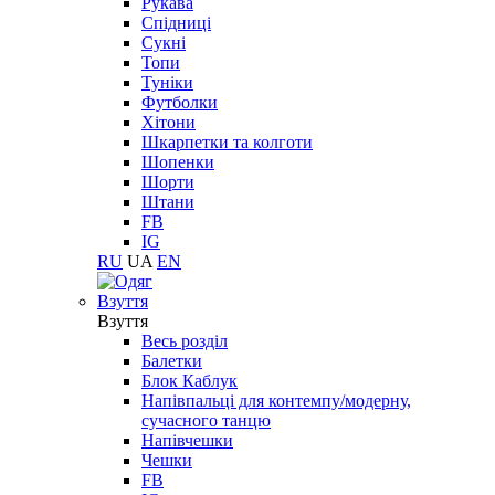
Рукава
Спідниці
Сукні
Топи
Туніки
Футболки
Хітони
Шкарпетки та колготи
Шопенки
Шорти
Штани
FB
IG
RU
UA
EN
Взуття
Взуття
Весь розділ
Балетки
Блок Каблук
Напівпальці для контемпу/модерну,
сучасного танцю
Напівчешки
Чешки
FB