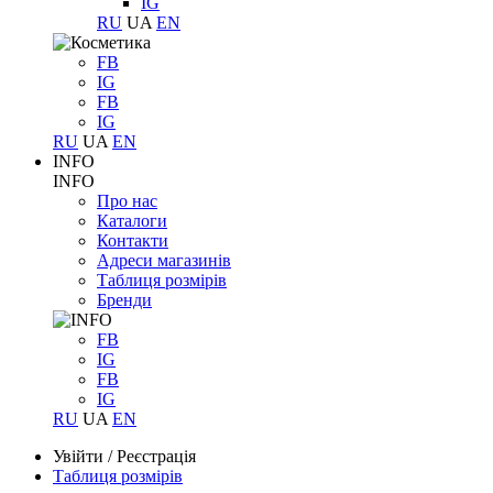
IG
RU
UA
EN
FB
IG
FB
IG
RU
UA
EN
INFO
INFO
Про нас
Каталоги
Контакти
Адреси магазинів
Таблиця розмірів
Бренди
FB
IG
FB
IG
RU
UA
EN
Увійти
/
Реєстрація
Таблиця розмірів