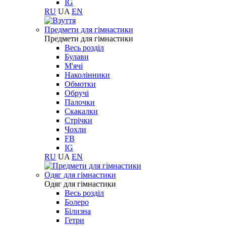
IG
RU
UA
EN
Предмети для гімнастики
Предмети для гімнастики
Весь розділ
Булави
М'ячі
Наколінники
Обмотки
Обручі
Палочки
Скакалки
Стрічки
Чохли
FB
IG
RU
UA
EN
Одяг для гімнастики
Одяг для гімнастики
Весь розділ
Болеро
Білизна
Гетри