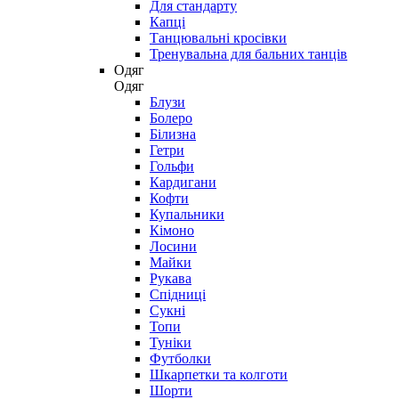
Для стандарту
Капці
Танцювальні кросівки
Тренувальна для бальних танців
Одяг
Одяг
Блузи
Болеро
Білизна
Гетри
Гольфи
Кардигани
Кофти
Купальники
Кімоно
Лосини
Майки
Рукава
Спідниці
Сукні
Топи
Туніки
Футболки
Шкарпетки та колготи
Шорти