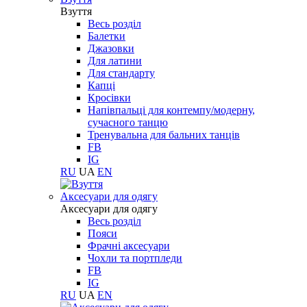
Взуття
Весь розділ
Балетки
Джазовки
Для латини
Для стандарту
Капці
Кросівки
Напівпальці для контемпу/модерну,
сучасного танцю
Тренувальна для бальних танців
FB
IG
RU
UA
EN
Aксесуари для одягу
Aксесуари для одягу
Весь розділ
Пояси
Фрачні аксесуари
Чохли та портпледи
FB
IG
RU
UA
EN