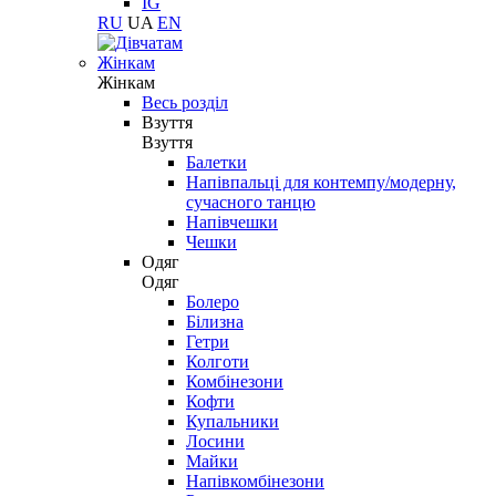
IG
RU
UA
EN
Жінкам
Жінкам
Весь розділ
Взуття
Взуття
Балетки
Напівпальці для контемпу/модерну,
сучасного танцю
Напівчешки
Чешки
Одяг
Одяг
Болеро
Білизна
Гетри
Колготи
Комбінезони
Кофти
Купальники
Лосини
Майки
Напівкомбінезони