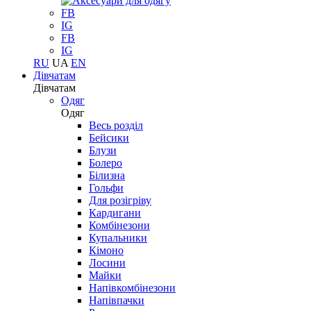
FB
IG
FB
IG
RU
UA
EN
Дівчатам
Дівчатам
Одяг
Одяг
Весь розділ
Бейсики
Блузи
Болеро
Білизна
Гольфи
Для розігріву
Кардигани
Комбінезони
Купальники
Кімоно
Лосини
Майки
Напівкомбінезони
Напівпачки