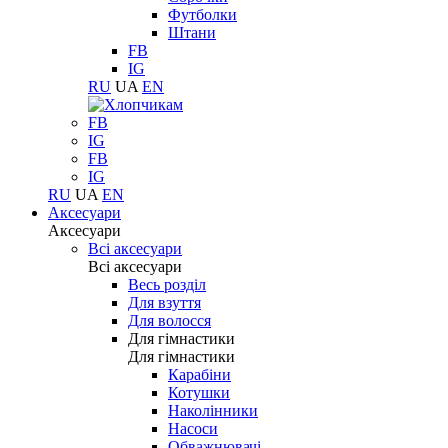
Футболки
Штани
FB
IG
RU
UA
EN
FB
IG
FB
IG
RU
UA
EN
Аксесуари
Аксесуари
Всі аксесуари
Всі аксесуари
Весь розділ
Для взуття
Для волосся
Для гімнастики
Для гімнастики
Карабіни
Котушки
Наколінники
Насоси
Обважнювачі