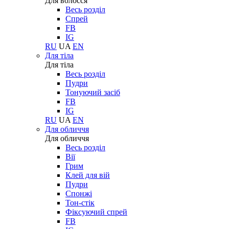
Для волосся
Весь розділ
Спрей
FB
IG
RU
UA
EN
Для тіла
Для тіла
Весь розділ
Пудри
Тонуючий засіб
FB
IG
RU
UA
EN
Для обличчя
Для обличчя
Весь розділ
Вії
Грим
Клей для вій
Пудри
Спонжі
Тон-стік
Фіксуючий спрей
FB