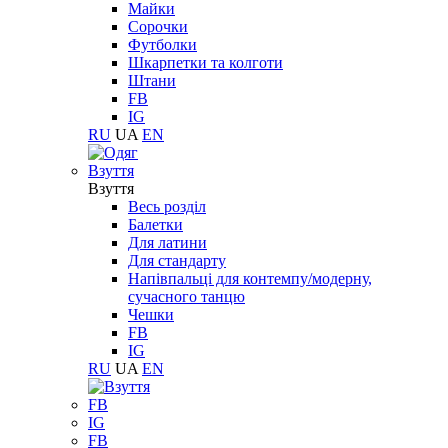
Майки
Сорочки
Футболки
Шкарпетки та колготи
Штани
FB
IG
RU
UA
EN
Взуття
Взуття
Весь розділ
Балетки
Для латини
Для стандарту
Напівпальці для контемпу/модерну,
сучасного танцю
Чешки
FB
IG
RU
UA
EN
FB
IG
FB