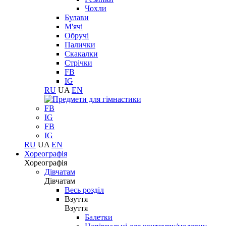
Чохли
Булави
М'ячі
Обручі
Палички
Скакалки
Стрічки
FB
IG
RU
UA
EN
FB
IG
FB
IG
RU
UA
EN
Хореографія
Хореографія
Дівчатам
Дівчатам
Весь розділ
Взуття
Взуття
Балетки