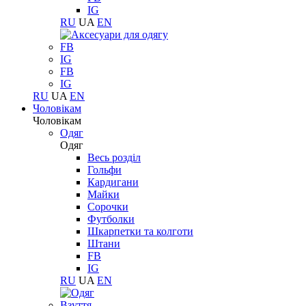
IG
RU
UA
EN
FB
IG
FB
IG
RU
UA
EN
Чоловікам
Чоловікам
Одяг
Одяг
Весь розділ
Гольфи
Кардигани
Майки
Сорочки
Футболки
Шкарпетки та колготи
Штани
FB
IG
RU
UA
EN
Взуття