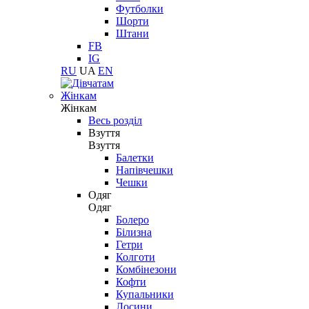
Футболки
Шорти
Штани
FB
IG
RU
UA
EN
Жінкам
Жінкам
Весь розділ
Взуття
Взуття
Балетки
Напівчешки
Чешки
Одяг
Одяг
Болеро
Білизна
Гетри
Колготи
Комбінезони
Кофти
Купальники
Лосини