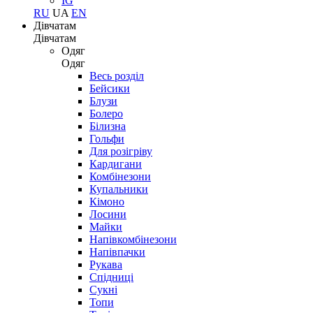
IG
RU
UA
EN
Дівчатам
Дівчатам
Одяг
Одяг
Весь розділ
Бейсики
Блузи
Болеро
Білизна
Гольфи
Для розігріву
Кардигани
Комбінезони
Купальники
Кімоно
Лосини
Майки
Напівкомбінезони
Напівпачки
Рукава
Спідниці
Сукні
Топи