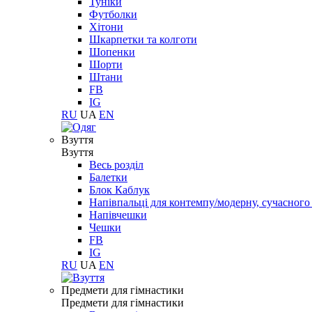
Туніки
Футболки
Хітони
Шкарпетки та колготи
Шопенки
Шорти
Штани
FB
IG
RU
UA
EN
Взуття
Взуття
Весь розділ
Балетки
Блок Каблук
Напівпальці для контемпу/модерну, сучасног
Напівчешки
Чешки
FB
IG
RU
UA
EN
Предмети для гімнастики
Предмети для гімнастики