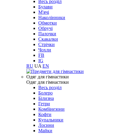
Весь розділ
Булави
М'ячі
Наколінники
Обмотки
Обручі
Палочки
Скакалки
Стрічки
Чохли
FB
IG
RU
UA
EN
Одяг для гімнастики
Одяг для гімнастики
Весь розділ
Болеро
Білизна
Гетри
Комбінезони
Кофти
Купальники
Лосини
Майки