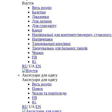
Взуття
Весь розділ
Балетки
Джазовки
Для латини
Для стандарту
Капці
Напівпальці для контемпу/модерну, сучасног
Напівчешки
Танцювальні кросівки
Тренувальна для бальних танців
Чешки
FB
IG
RU
UA
EN
Aксесуари для одягу
Aксесуари для одягу
Весь розділ
Пояси
Чохли та портпледи
FB
IG
RU
UA
EN