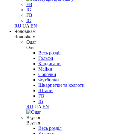
FB
IG
FB
IG
RU
UA
EN
Чоловікам
Чоловікам
Одяг
Одяг
Весь розділ
Гольфи
Кардигани
Майки
Сорочки
Футболки
Шкарпетки та колготи
Штани
FB
IG
RU
UA
EN
Взуття
Взуття
Весь розділ
Балетки