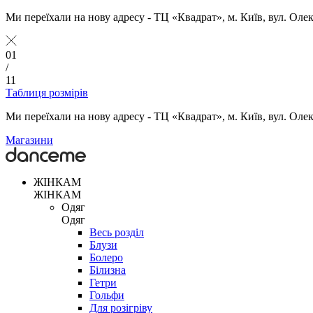
Ми переїхали на нову адресу - ТЦ «Квадрат», м. Київ, вул. Оле
01
/
11
Таблиця розмірів
Ми переїхали на нову адресу - ТЦ «Квадрат», м. Київ, вул. Оле
Магазини
ЖІНКАМ
ЖІНКАМ
Одяг
Одяг
Весь розділ
Блузи
Болеро
Білизна
Гетри
Гольфи
Для розігріву