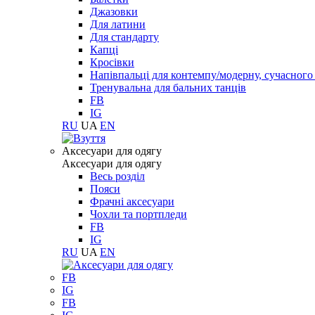
Джазовки
Для латини
Для стандарту
Капці
Кросівки
Напівпальці для контемпу/модерну, сучасног
Тренувальна для бальних танців
FB
IG
RU
UA
EN
Aксесуари для одягу
Aксесуари для одягу
Весь розділ
Пояси
Фрачні аксесуари
Чохли та портпледи
FB
IG
RU
UA
EN
FB
IG
FB