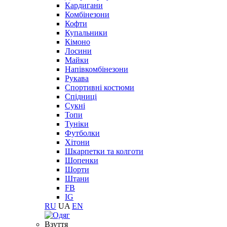
Кардигани
Комбінезони
Кофти
Купальники
Кімоно
Лосини
Майки
Напівкомбінезони
Рукава
Спортивні костюми
Спідниці
Сукні
Топи
Туніки
Футболки
Хітони
Шкарпетки та колготи
Шопенки
Шорти
Штани
FB
IG
RU
UA
EN
Взуття