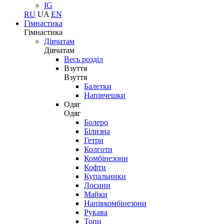
IG
RU
UA
EN
Гімнастика
Гімнастика
Дівчатам
Дівчатам
Весь розділ
Взуття
Взуття
Балетки
Напівчешки
Одяг
Одяг
Болеро
Білизна
Гетри
Колготи
Комбінезони
Кофти
Купальники
Лосини
Майки
Напівкомбінезони
Рукава
Топи