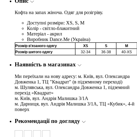
Опис
Кофта на запах жіноча. Одяг для розігріву.
Доступні розміри: XS, S, M
Колір - світло-блакитний
Матеріал - акрил
Виробник Dance.Me (Україна)
Розмір в'язаного одягу
XS
S
M
Розмір шитого одягу
32-34
36-38
40-XS
Наявність в магазинах
Ми переїхали на нову адресу: м. Київ, вул. Олександра
Довженка 1, ТЦ "Квадрат" (в підземному переході)
м. Шулявська, вул. Олександра Довженка 1, підземний
перехід «Квадрат»
м. Київ, вул. Андрія Малишка 3/1А
м. Дарниця, вул. Андрія Малишка 3/1А, ТЦ «Кубик», 4-й
поверх
Рекомендації по догляду