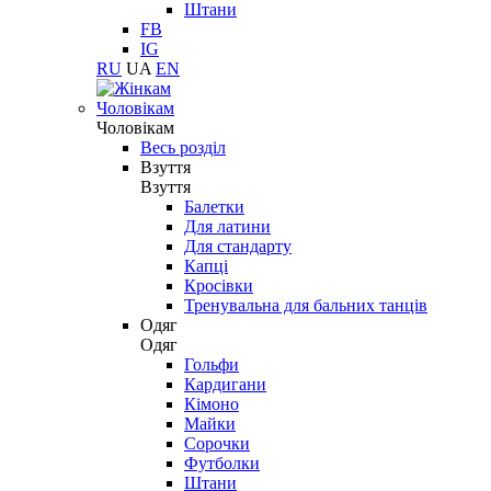
Штани
FB
IG
RU
UA
EN
Чоловікам
Чоловікам
Весь розділ
Взуття
Взуття
Балетки
Для латини
Для стандарту
Капці
Кросівки
Тренувальна для бальних танців
Одяг
Одяг
Гольфи
Кардигани
Кімоно
Майки
Сорочки
Футболки
Штани