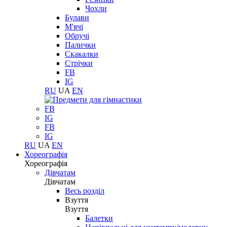
Чохли
Булави
М'ячі
Обручі
Палички
Скакалки
Стрічки
FB
IG
RU
UA
EN
FB
IG
FB
IG
RU
UA
EN
Хореографія
Хореографія
Дівчатам
Дівчатам
Весь розділ
Взуття
Взуття
Балетки