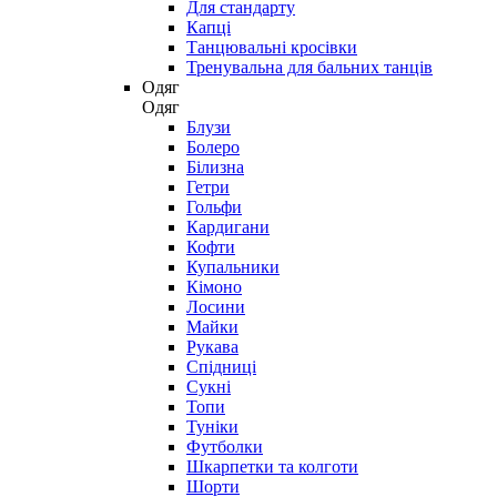
Для стандарту
Капці
Танцювальні кросівки
Тренувальна для бальних танців
Одяг
Одяг
Блузи
Болеро
Білизна
Гетри
Гольфи
Кардигани
Кофти
Купальники
Кімоно
Лосини
Майки
Рукава
Спідниці
Сукні
Топи
Туніки
Футболки
Шкарпетки та колготи
Шорти