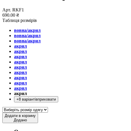
Арт. RKF1
690.00 ₴
Таблиця розмірів
вовна/акрил
вовна/акрил
вовна/акрил
акрил
акрил
акрил
акрил
акрил
акрил
акрил
акрил
акрил
акрил
+8 варіантів
приховати
Додати в корзину
Додано