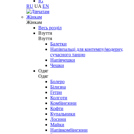
IG
RU
UA
EN
Жінкам
Жінкам
Весь розділ
Взуття
Взуття
Балетки
Напівпальці для контемпу/модерну,
сучасного танцю
Напівчешки
Чешки
Одяг
Одяг
Болеро
Білизна
Гетри
Колготи
Комбінезони
Кофти
Купальники
Лосини
Майки
Напівкомбінезони