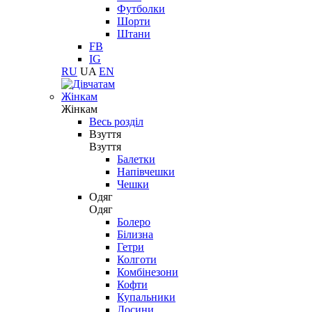
Футболки
Шорти
Штани
FB
IG
RU
UA
EN
Жінкам
Жінкам
Весь розділ
Взуття
Взуття
Балетки
Напівчешки
Чешки
Одяг
Одяг
Болеро
Білизна
Гетри
Колготи
Комбінезони
Кофти
Купальники
Лосини