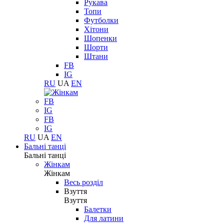
Рукава
Топи
Футболки
Хітони
Шопенки
Шорти
Штани
FB
IG
RU
UA
EN
FB
IG
FB
IG
RU
UA
EN
Бальні танці
Бальні танці
Жінкам
Жінкам
Весь розділ
Взуття
Взуття
Балетки
Для латини