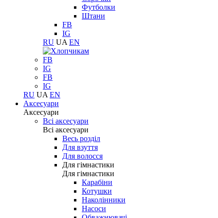
Футболки
Штани
FB
IG
RU
UA
EN
FB
IG
FB
IG
RU
UA
EN
Аксесуари
Аксесуари
Всі аксесуари
Всі аксесуари
Весь розділ
Для взуття
Для волосся
Для гімнастики
Для гімнастики
Карабіни
Котушки
Наколінники
Насоси
Обважнювачі