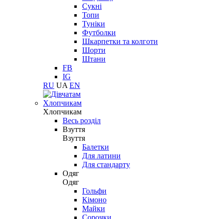
Сукні
Топи
Туніки
Футболки
Шкарпетки та колготи
Шорти
Штани
FB
IG
RU
UA
EN
Хлопчикам
Хлопчикам
Весь розділ
Взуття
Взуття
Балетки
Для латини
Для стандарту
Одяг
Одяг
Гольфи
Кімоно
Майки
Сорочки