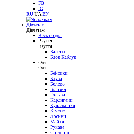
FB
IG
RU
UA
EN
Дівчатам
Дівчатам
Весь розділ
Взуття
Взуття
Балетки
Блок Каблук
Одяг
Одяг
Бейсики
Блузи
Болеро
Білизна
Гольфи
Кардигани
Купальники
Кімоно
Лосини
Майки
Рукава
Спідниці