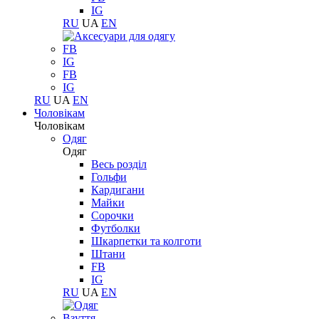
IG
RU
UA
EN
FB
IG
FB
IG
RU
UA
EN
Чоловікам
Чоловікам
Одяг
Одяг
Весь розділ
Гольфи
Кардигани
Майки
Сорочки
Футболки
Шкарпетки та колготи
Штани
FB
IG
RU
UA
EN
Взуття