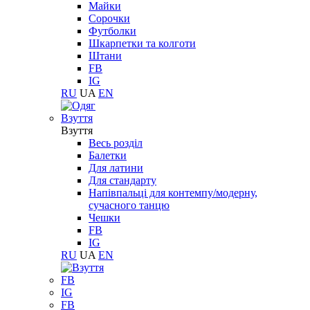
Майки
Сорочки
Футболки
Шкарпетки та колготи
Штани
FB
IG
RU
UA
EN
Взуття
Взуття
Весь розділ
Балетки
Для латини
Для стандарту
Напівпальці для контемпу/модерну,
сучасного танцю
Чешки
FB
IG
RU
UA
EN
FB
IG
FB