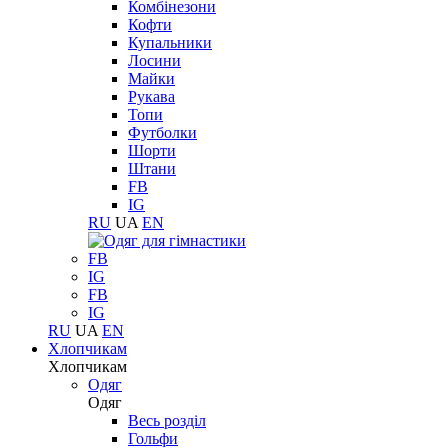
Комбінезони
Кофти
Купальники
Лосини
Майки
Рукава
Топи
Футболки
Шорти
Штани
FB
IG
RU
UA
EN
FB
IG
FB
IG
RU
UA
EN
Хлопчикам
Хлопчикам
Одяг
Одяг
Весь розділ
Гольфи