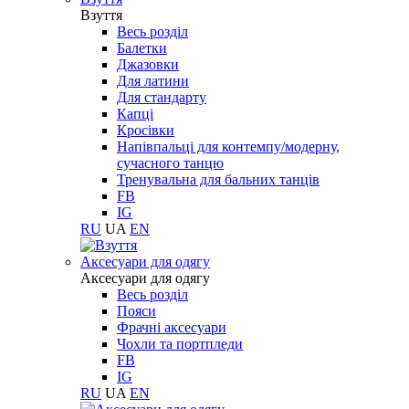
Взуття
Весь розділ
Балетки
Джазовки
Для латини
Для стандарту
Капці
Кросівки
Напівпальці для контемпу/модерну,
сучасного танцю
Тренувальна для бальних танців
FB
IG
RU
UA
EN
Aксесуари для одягу
Aксесуари для одягу
Весь розділ
Пояси
Фрачні аксесуари
Чохли та портпледи
FB
IG
RU
UA
EN