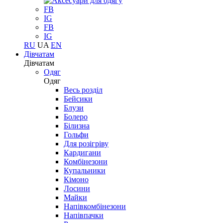
FB
IG
FB
IG
RU
UA
EN
Дівчатам
Дівчатам
Одяг
Одяг
Весь розділ
Бейсики
Блузи
Болеро
Білизна
Гольфи
Для розігріву
Кардигани
Комбінезони
Купальники
Кімоно
Лосини
Майки
Напівкомбінезони
Напівпачки