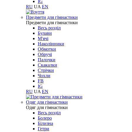
IG
RU
UA
EN
Предмети для гімнастики
Предмети для гімнастики
Весь розділ
Булави
М'ячі
Наколінники
Обмотки
Обручі
Палочки
Скакалки
Стрічки
Чохли
FB
IG
RU
UA
EN
Одяг для гімнастики
Одяг для гімнастики
Весь розділ
Болеро
Білизна
Гетри