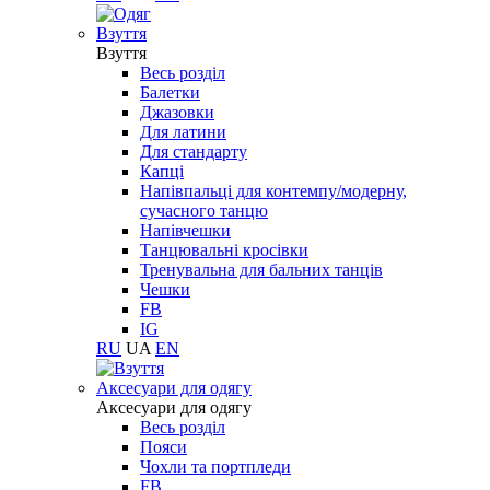
Взуття
Взуття
Весь розділ
Балетки
Джазовки
Для латини
Для стандарту
Капці
Напівпальці для контемпу/модерну,
сучасного танцю
Напівчешки
Танцювальні кросівки
Тренувальна для бальних танців
Чешки
FB
IG
RU
UA
EN
Aксесуари для одягу
Aксесуари для одягу
Весь розділ
Пояси
Чохли та портпледи
FB