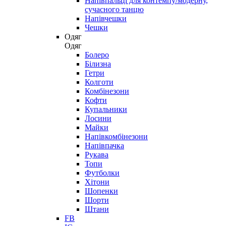
Напівпальці для контемпу/модерну,
сучасного танцю
Напівчешки
Чешки
Одяг
Одяг
Болеро
Білизна
Гетри
Колготи
Комбінезони
Кофти
Купальники
Лосини
Майки
Напівкомбінезони
Напівпачка
Рукава
Топи
Футболки
Хітони
Шопенки
Шорти
Штани
FB