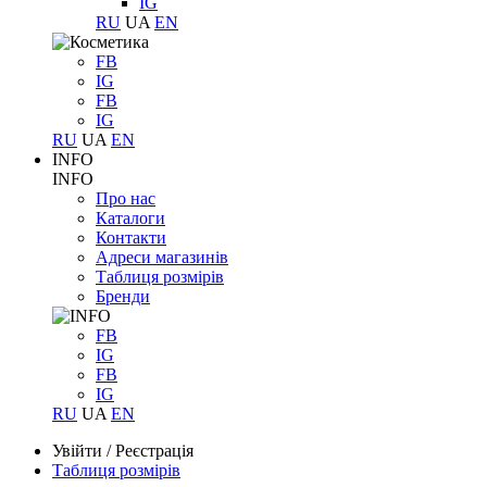
IG
RU
UA
EN
FB
IG
FB
IG
RU
UA
EN
INFO
INFO
Про нас
Каталоги
Контакти
Адреси магазинів
Таблиця розмірів
Бренди
FB
IG
FB
IG
RU
UA
EN
Увійти
/
Реєстрація
Таблиця розмірів