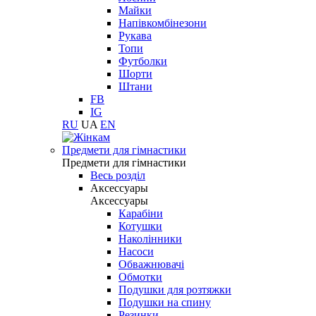
Майки
Напівкомбінезони
Рукава
Топи
Футболки
Шорти
Штани
FB
IG
RU
UA
EN
Предмети для гімнастики
Предмети для гімнастики
Весь розділ
Аксессуары
Аксессуары
Карабіни
Котушки
Наколінники
Насоси
Обважнювачі
Обмотки
Подушки для розтяжки
Подушки на спину
Резинки