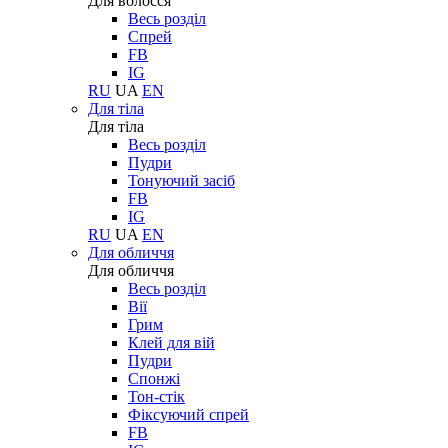
Для волосся
Весь розділ
Спрей
FB
IG
RU
UA
EN
Для тіла
Для тіла
Весь розділ
Пудри
Тонуючий засіб
FB
IG
RU
UA
EN
Для обличчя
Для обличчя
Весь розділ
Вії
Грим
Клей для вій
Пудри
Спонжі
Тон-стік
Фіксуючий спрей
FB