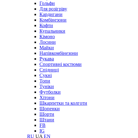
Гольфи
Для розігріву
Кардигани
Комбінезони
Кофти
Купальники
Кімоно
Лосини
Майки
Напівкомбінезони
Рукава
Спортивні костюми
Спідниці
Сукні
Топи
Туніки
Футболки
Хітони
Шкарпетки та колготи
Шопенки
Шорти
Штани
FB
IG
RU
UA
EN