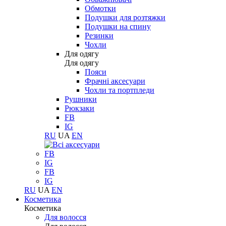
Обмотки
Подушки для розтяжки
Подушки на спину
Резинки
Чохли
Для одягу
Для одягу
Пояси
Фрачні аксесуари
Чохли та портпледи
Рушники
Рюкзаки
FB
IG
RU
UA
EN
FB
IG
FB
IG
RU
UA
EN
Косметика
Косметика
Для волосся