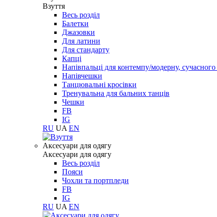
Взуття
Весь розділ
Балетки
Джазовки
Для латини
Для стандарту
Капці
Напівпальці для контемпу/модерну, сучасног
Напівчешки
Танцювальні кросівки
Тренувальна для бальних танців
Чешки
FB
IG
RU
UA
EN
Aксесуари для одягу
Aксесуари для одягу
Весь розділ
Пояси
Чохли та портпледи
FB
IG
RU
UA
EN