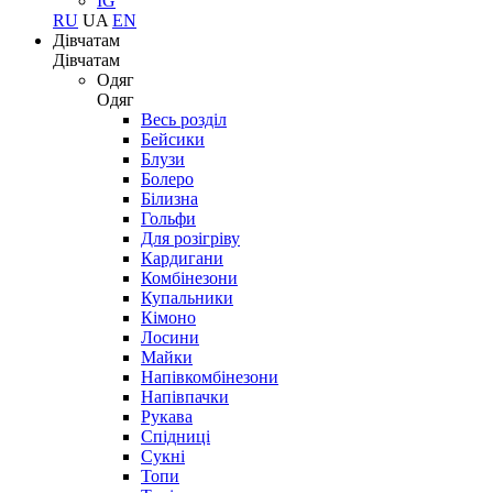
IG
RU
UA
EN
Дівчатам
Дівчатам
Одяг
Одяг
Весь розділ
Бейсики
Блузи
Болеро
Білизна
Гольфи
Для розігріву
Кардигани
Комбінезони
Купальники
Кімоно
Лосини
Майки
Напівкомбінезони
Напівпачки
Рукава
Спідниці
Сукні
Топи