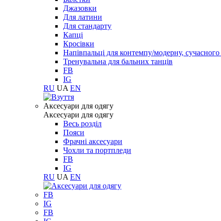
Джазовки
Для латини
Для стандарту
Капці
Кросівки
Напівпальці для контемпу/модерну, сучасног
Тренувальна для бальних танців
FB
IG
RU
UA
EN
Aксесуари для одягу
Aксесуари для одягу
Весь розділ
Пояси
Фрачні аксесуари
Чохли та портпледи
FB
IG
RU
UA
EN
FB
IG
FB