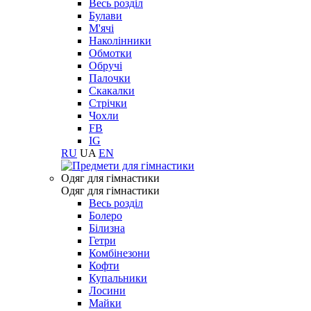
Весь розділ
Булави
М'ячі
Наколінники
Обмотки
Обручі
Палочки
Скакалки
Стрічки
Чохли
FB
IG
RU
UA
EN
Одяг для гімнастики
Одяг для гімнастики
Весь розділ
Болеро
Білизна
Гетри
Комбінезони
Кофти
Купальники
Лосини
Майки