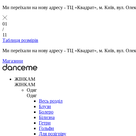
Ми переїхали на нову адресу - ТЦ «Квадрат», м. Київ, вул. Оле
01
/
11
Таблиця розмірів
Ми переїхали на нову адресу - ТЦ «Квадрат», м. Київ, вул. Оле
Магазини
ЖІНКАМ
ЖІНКАМ
Одяг
Одяг
Весь розділ
Блузи
Болеро
Білизна
Гетри
Гольфи
Для розігріву