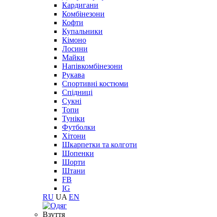
Кардигани
Комбінезони
Кофти
Купальники
Кімоно
Лосини
Майки
Напівкомбінезони
Рукава
Спортивні костюми
Спідниці
Сукні
Топи
Туніки
Футболки
Хітони
Шкарпетки та колготи
Шопенки
Шорти
Штани
FB
IG
RU
UA
EN
Взуття