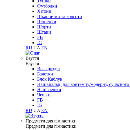
Туніки
Футболки
Хітони
Шкарпетки та колготи
Шопенки
Шорти
Штани
FB
IG
RU
UA
EN
Взуття
Взуття
Весь розділ
Балетки
Блок Каблук
Напівпальці для контемпу/модерну, сучасног
Напівчешки
Чешки
FB
IG
RU
UA
EN
Предмети для гімнастики
Предмети для гімнастики