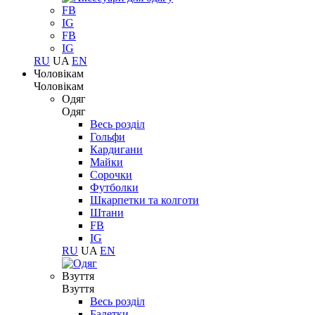
FB
IG
FB
IG
RU
UA
EN
Чоловікам
Чоловікам
Одяг
Одяг
Весь розділ
Гольфи
Кардигани
Майки
Сорочки
Футболки
Шкарпетки та колготи
Штани
FB
IG
RU
UA
EN
Взуття
Взуття
Весь розділ
Балетки