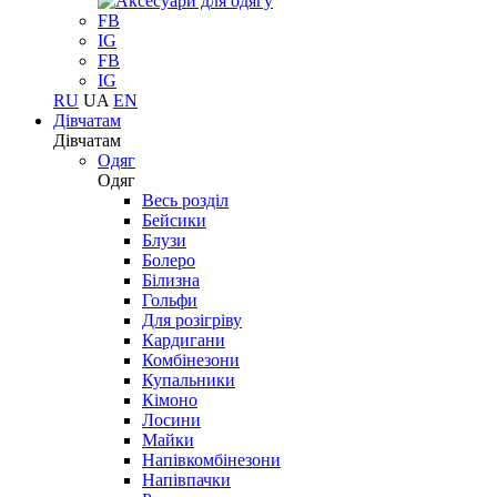
FB
IG
FB
IG
RU
UA
EN
Дівчатам
Дівчатам
Одяг
Одяг
Весь розділ
Бейсики
Блузи
Болеро
Білизна
Гольфи
Для розігріву
Кардигани
Комбінезони
Купальники
Кімоно
Лосини
Майки
Напівкомбінезони
Напівпачки