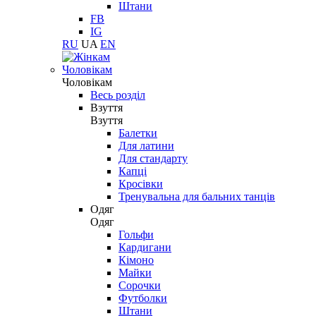
Штани
FB
IG
RU
UA
EN
Чоловікам
Чоловікам
Весь розділ
Взуття
Взуття
Балетки
Для латини
Для стандарту
Капці
Кросівки
Тренувальна для бальних танців
Одяг
Одяг
Гольфи
Кардигани
Кімоно
Майки
Сорочки
Футболки
Штани