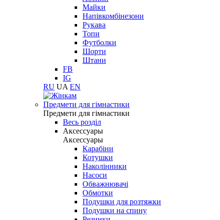
Майки
Напівкомбінезони
Рукава
Топи
Футболки
Шорти
Штани
FB
IG
RU
UA
EN
Предмети для гімнастики
Предмети для гімнастики
Весь розділ
Аксессуары
Аксессуары
Карабіни
Котушки
Наколінники
Насоси
Обважнювачі
Обмотки
Подушки для розтяжки
Подушки на спину
Резинки