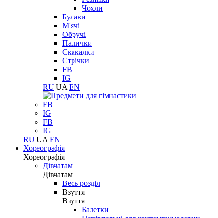
Чохли
Булави
М'ячі
Обручі
Палички
Скакалки
Стрічки
FB
IG
RU
UA
EN
FB
IG
FB
IG
RU
UA
EN
Хореографія
Хореографія
Дівчатам
Дівчатам
Весь розділ
Взуття
Взуття
Балетки