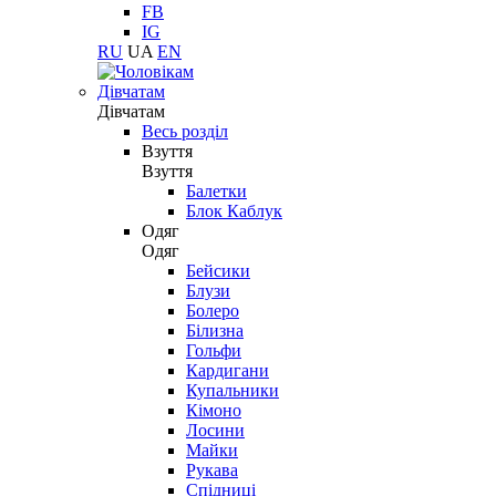
FB
IG
RU
UA
EN
Дівчатам
Дівчатам
Весь розділ
Взуття
Взуття
Балетки
Блок Каблук
Одяг
Одяг
Бейсики
Блузи
Болеро
Білизна
Гольфи
Кардигани
Купальники
Кімоно
Лосини
Майки
Рукава
Спідниці