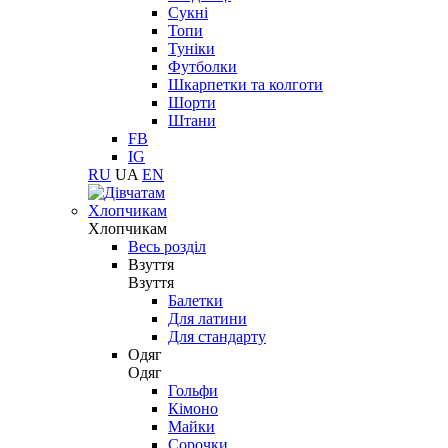
Сукні
Топи
Туніки
Футболки
Шкарпетки та колготи
Шорти
Штани
FB
IG
RU
UA
EN
Хлопчикам
Хлопчикам
Весь розділ
Взуття
Взуття
Балетки
Для латини
Для стандарту
Одяг
Одяг
Гольфи
Кімоно
Майки
Сорочки