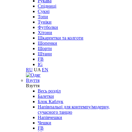
Рукава
Спідниці
Сукні
Топи
Туніки
Футболки
Хітони
Шкарпетки та колготи
Шопенки
Шорти
Штани
FB
IG
RU
UA
EN
Взуття
Взуття
Весь розділ
Балетки
Блок Каблук
Напівпальці для контемпу/модерну,
сучасного танцю
Напівчешки
Чешки
FB