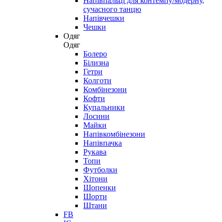
Напівпальці для контемпу/модерну,
сучасного танцю
Напівчешки
Чешки
Одяг
Одяг
Болеро
Білизна
Гетри
Колготи
Комбінезони
Кофти
Купальники
Лосини
Майки
Напівкомбінезони
Напівпачка
Рукава
Топи
Футболки
Хітони
Шопенки
Шорти
Штани
FB