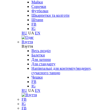
Майки
Сорочки
Футболки
Шкарпетки та колготи
Штани
FB
IG
RU
UA
EN
Взуття
Взуття
Весь розділ
Балетки
Для латини
Для стандарту
Напівпальці для контемпу/модерну,
сучасного танцю
Чешки
FB
IG
RU
UA
EN
FB
IG
FB