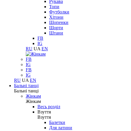
Рукава
Топи
Футболки
Хітони
Шопенки
Шорти
Штани
FB
IG
RU
UA
EN
FB
IG
FB
IG
RU
UA
EN
Бальні танці
Бальні танці
Жінкам
Жінкам
Весь розділ
Взуття
Взуття
Балетки
Для латини