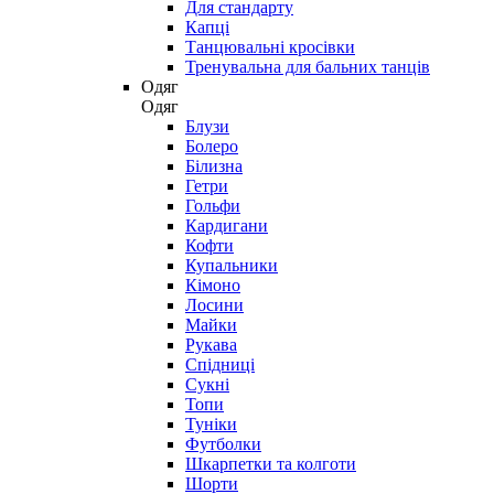
Для стандарту
Капці
Танцювальні кросівки
Тренувальна для бальних танців
Одяг
Одяг
Блузи
Болеро
Білизна
Гетри
Гольфи
Кардигани
Кофти
Купальники
Кімоно
Лосини
Майки
Рукава
Спідниці
Сукні
Топи
Туніки
Футболки
Шкарпетки та колготи
Шорти