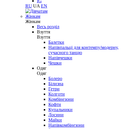
IG
RU
UA
EN
Жінкам
Жінкам
Весь розділ
Взуття
Взуття
Балетки
Напівпальці для контемпу/модерну,
сучасного танцю
Напівчешки
Чешки
Одяг
Одяг
Болеро
Білизна
Гетри
Колготи
Комбінезони
Кофти
Купальники
Лосини
Майки
Напівкомбінезони