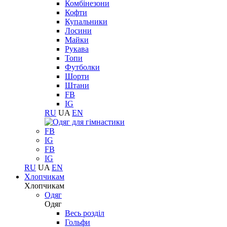
Комбінезони
Кофти
Купальники
Лосини
Майки
Рукава
Топи
Футболки
Шорти
Штани
FB
IG
RU
UA
EN
FB
IG
FB
IG
RU
UA
EN
Хлопчикам
Хлопчикам
Одяг
Одяг
Весь розділ
Гольфи