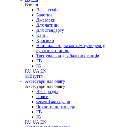
Взуття
Весь розділ
Балетки
Джазовки
Для латини
Для стандарту
Капці
Кросівки
Напівпальці для контемпу/модерну,
сучасного танцю
Тренувальна для бальних танців
FB
IG
RU
UA
EN
Aксесуари для одягу
Aксесуари для одягу
Весь розділ
Пояси
Фрачні аксесуари
Чохли та портпледи
FB
IG
RU
UA
EN