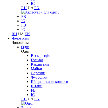
IG
RU
UA
EN
FB
IG
FB
IG
RU
UA
EN
Чоловікам
Чоловікам
Одяг
Одяг
Весь розділ
Гольфи
Кардигани
Майки
Сорочки
Футболки
Шкарпетки та колготи
Штани
FB
IG
RU
UA
EN
Взуття