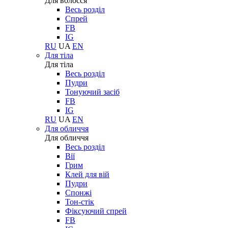
Для волосся
Весь розділ
Спрей
FB
IG
RU
UA
EN
Для тіла
Для тіла
Весь розділ
Пудри
Тонуючий засіб
FB
IG
RU
UA
EN
Для обличчя
Для обличчя
Весь розділ
Вії
Грим
Клей для вій
Пудри
Спонжі
Тон-стік
Фіксуючий спрей
FB