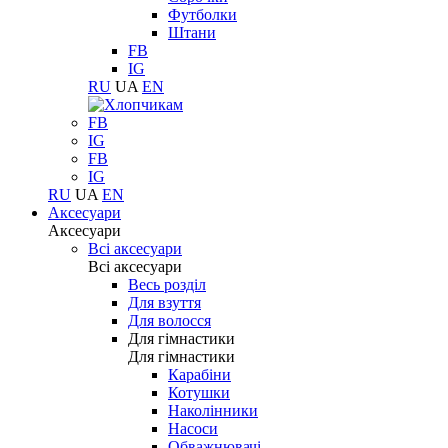
Футболки
Штани
FB
IG
RU
UA
EN
FB
IG
FB
IG
RU
UA
EN
Аксесуари
Аксесуари
Всі аксесуари
Всі аксесуари
Весь розділ
Для взуття
Для волосся
Для гімнастики
Для гімнастики
Карабіни
Котушки
Наколінники
Насоси
Обважнювачі