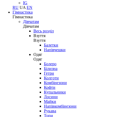
IG
RU
UA
EN
Гімнастика
Гімнастика
Дівчатам
Дівчатам
Весь розділ
Взуття
Взуття
Балетки
Напівчешки
Одяг
Одяг
Болеро
Білизна
Гетри
Колготи
Комбінезони
Кофти
Купальники
Лосини
Майки
Напівкомбінезони
Рукава
Топи