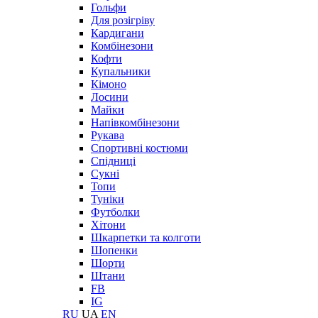
Гольфи
Для розігріву
Кардигани
Комбінезони
Кофти
Купальники
Кімоно
Лосини
Майки
Напівкомбінезони
Рукава
Спортивні костюми
Спідниці
Сукні
Топи
Туніки
Футболки
Хітони
Шкарпетки та колготи
Шопенки
Шорти
Штани
FB
IG
RU
UA
EN