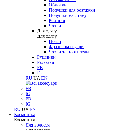
Обмотки
Подушки для розтяжки
Подушки на спину
Резинки
Чохли
Для одягу
Для одягу
Пояси
Фрачні аксесуари
Чохли та портпледи
Рушники
Рюкзаки
FB
IG
RU
UA
EN
FB
IG
FB
IG
RU
UA
EN
Косметика
Косметика
Для волосся