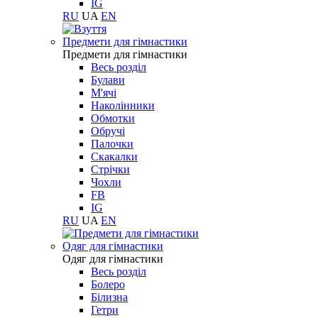
IG
RU
UA
EN
Предмети для гімнастики
Предмети для гімнастики
Весь розділ
Булави
М'ячі
Наколінники
Обмотки
Обручі
Палочки
Скакалки
Стрічки
Чохли
FB
IG
RU
UA
EN
Одяг для гімнастики
Одяг для гімнастики
Весь розділ
Болеро
Білизна
Гетри