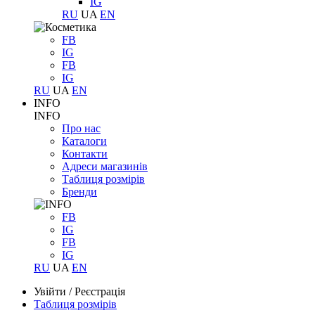
IG
RU
UA
EN
FB
IG
FB
IG
RU
UA
EN
INFO
INFO
Про нас
Каталоги
Контакти
Адреси магазинів
Таблиця розмірів
Бренди
FB
IG
FB
IG
RU
UA
EN
Увійти
/
Реєстрація
Таблиця розмірів