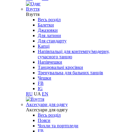
Взуття
Взуття
Весь розділ
Балетки
Джазовки
Для латини
Для стандарту
Капці
Напівпальці для контемпу/модерну,
сучасного танцю
Напівчешки
Танцювальні кросівки
Тренувальна для бальних танців
Чешки
FB
IG
RU
UA
EN
Aксесуари для одягу
Aксесуари для одягу
Весь розділ
Пояси
Чохли та портпледи
FB