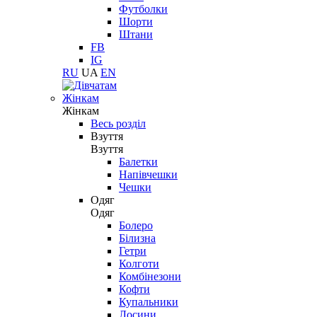
Футболки
Шорти
Штани
FB
IG
RU
UA
EN
Жінкам
Жінкам
Весь розділ
Взуття
Взуття
Балетки
Напівчешки
Чешки
Одяг
Одяг
Болеро
Білизна
Гетри
Колготи
Комбінезони
Кофти
Купальники
Лосини