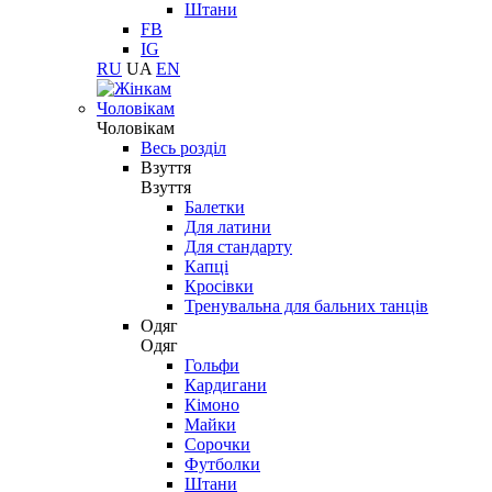
Штани
FB
IG
RU
UA
EN
Чоловікам
Чоловікам
Весь розділ
Взуття
Взуття
Балетки
Для латини
Для стандарту
Капці
Кросівки
Тренувальна для бальних танців
Одяг
Одяг
Гольфи
Кардигани
Кімоно
Майки
Сорочки
Футболки
Штани