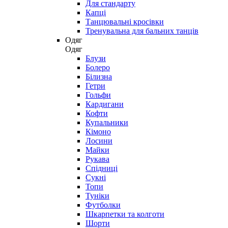
Для стандарту
Капці
Танцювальні кросівки
Тренувальна для бальних танців
Одяг
Одяг
Блузи
Болеро
Білизна
Гетри
Гольфи
Кардигани
Кофти
Купальники
Кімоно
Лосини
Майки
Рукава
Спідниці
Сукні
Топи
Туніки
Футболки
Шкарпетки та колготи
Шорти