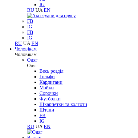
IG
RU
UA
EN
FB
IG
FB
IG
RU
UA
EN
Чоловікам
Чоловікам
Одяг
Одяг
Весь розділ
Гольфи
Кардигани
Майки
Сорочки
Футболки
Шкарпетки та колготи
Штани
FB
IG
RU
UA
EN
Взуття