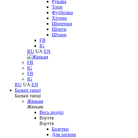
Рукава
Топи
Футболки
Хітони
Шопенки
Шорти
Штани
FB
IG
RU
UA
EN
FB
IG
FB
IG
RU
UA
EN
Бальні танці
Бальні танці
Жінкам
Жінкам
Весь розділ
Взуття
Взуття
Балетки
Для латини