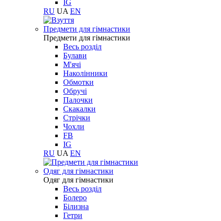
IG
RU
UA
EN
Предмети для гімнастики
Предмети для гімнастики
Весь розділ
Булави
М'ячі
Наколінники
Обмотки
Обручі
Палочки
Скакалки
Стрічки
Чохли
FB
IG
RU
UA
EN
Одяг для гімнастики
Одяг для гімнастики
Весь розділ
Болеро
Білизна
Гетри