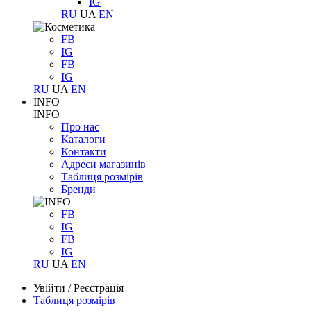
IG
RU
UA
EN
FB
IG
FB
IG
RU
UA
EN
INFO
INFO
Про нас
Каталоги
Контакти
Адреси магазинів
Таблиця розмірів
Бренди
FB
IG
FB
IG
RU
UA
EN
Увійти
/
Реєстрація
Таблиця розмірів