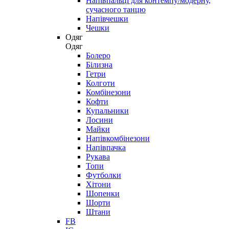
Напівпальці для контемпу/модерну,
сучасного танцю
Напівчешки
Чешки
Одяг
Одяг
Болеро
Білизна
Гетри
Колготи
Комбінезони
Кофти
Купальники
Лосини
Майки
Напівкомбінезони
Напівпачка
Рукава
Топи
Футболки
Хітони
Шопенки
Шорти
Штани
FB