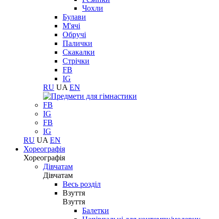
Чохли
Булави
М'ячі
Обручі
Палички
Скакалки
Стрічки
FB
IG
RU
UA
EN
FB
IG
FB
IG
RU
UA
EN
Хореографія
Хореографія
Дівчатам
Дівчатам
Весь розділ
Взуття
Взуття
Балетки