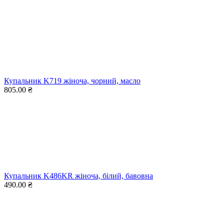
Купальник K719 жіноча, чорний, масло
805.00 ₴
Купальник K486KR жіноча, білий, бавовна
490.00 ₴