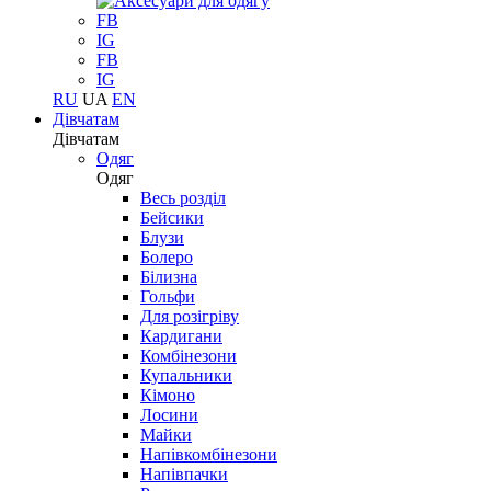
FB
IG
FB
IG
RU
UA
EN
Дівчатам
Дівчатам
Одяг
Одяг
Весь розділ
Бейсики
Блузи
Болеро
Білизна
Гольфи
Для розігріву
Кардигани
Комбінезони
Купальники
Кімоно
Лосини
Майки
Напівкомбінезони
Напівпачки