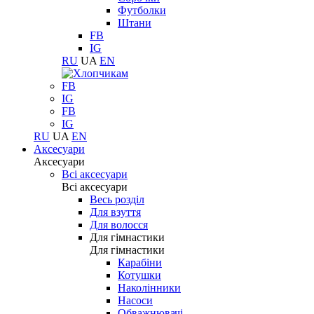
Футболки
Штани
FB
IG
RU
UA
EN
FB
IG
FB
IG
RU
UA
EN
Аксесуари
Аксесуари
Всі аксесуари
Всі аксесуари
Весь розділ
Для взуття
Для волосся
Для гімнастики
Для гімнастики
Карабіни
Котушки
Наколінники
Насоси
Обважнювачі