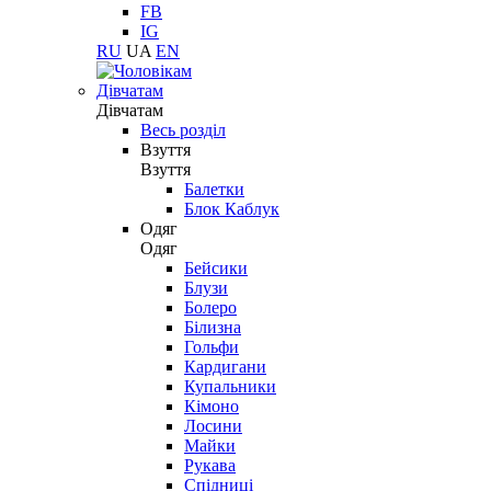
FB
IG
RU
UA
EN
Дівчатам
Дівчатам
Весь розділ
Взуття
Взуття
Балетки
Блок Каблук
Одяг
Одяг
Бейсики
Блузи
Болеро
Білизна
Гольфи
Кардигани
Купальники
Кімоно
Лосини
Майки
Рукава
Спідниці