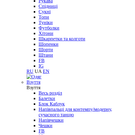
Рукава
Спідниці
Сукні
Топи
Туніки
Футболки
Хітони
Шкарпетки та колготи
Шопенки
Шорти
Штани
FB
IG
RU
UA
EN
Взуття
Взуття
Весь розділ
Балетки
Блок Каблук
Напівпальці для контемпу/модерну,
сучасного танцю
Напівчешки
Чешки
FB