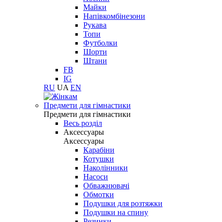
Майки
Напівкомбінезони
Рукава
Топи
Футболки
Шорти
Штани
FB
IG
RU
UA
EN
Предмети для гімнастики
Предмети для гімнастики
Весь розділ
Аксессуары
Аксессуары
Карабіни
Котушки
Наколінники
Насоси
Обважнювачі
Обмотки
Подушки для розтяжки
Подушки на спину
Резинки