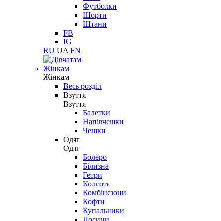
Футболки
Шорти
Штани
FB
IG
RU
UA
EN
Жінкам
Жінкам
Весь розділ
Взуття
Взуття
Балетки
Напівчешки
Чешки
Одяг
Одяг
Болеро
Білизна
Гетри
Колготи
Комбінезони
Кофти
Купальники
Лосини