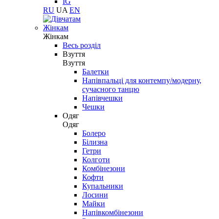
IG
RU
UA
EN
Жінкам
Жінкам
Весь розділ
Взуття
Взуття
Балетки
Напівпальці для контемпу/модерну,
сучасного танцю
Напівчешки
Чешки
Одяг
Одяг
Болеро
Білизна
Гетри
Колготи
Комбінезони
Кофти
Купальники
Лосини
Майки
Напівкомбінезони