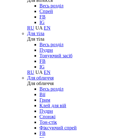
Для волосся
Весь розділ
Спрей
FB
IG
RU
UA
EN
Для тіла
Для тіла
Весь розділ
Пудри
Тонуючий засіб
FB
IG
RU
UA
EN
Для обличчя
Для обличчя
Весь розділ
Вії
Грим
Клей для вій
Пудри
Спонжі
Тон-стік
Фіксуючий спрей
FB