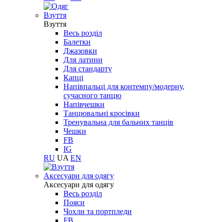
Взуття
Взуття
Весь розділ
Балетки
Джазовки
Для латини
Для стандарту
Капці
Напівпальці для контемпу/модерну,
сучасного танцю
Напівчешки
Танцювальні кросівки
Тренувальна для бальних танців
Чешки
FB
IG
RU
UA
EN
Aксесуари для одягу
Aксесуари для одягу
Весь розділ
Пояси
Чохли та портпледи
FB