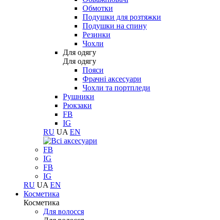
Обмотки
Подушки для розтяжки
Подушки на спину
Резинки
Чохли
Для одягу
Для одягу
Пояси
Фрачні аксесуари
Чохли та портпледи
Рушники
Рюкзаки
FB
IG
RU
UA
EN
FB
IG
FB
IG
RU
UA
EN
Косметика
Косметика
Для волосся