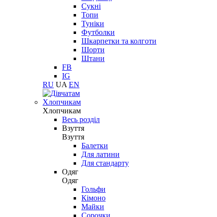
Сукні
Топи
Туніки
Футболки
Шкарпетки та колготи
Шорти
Штани
FB
IG
RU
UA
EN
Хлопчикам
Хлопчикам
Весь розділ
Взуття
Взуття
Балетки
Для латини
Для стандарту
Одяг
Одяг
Гольфи
Кімоно
Майки
Сорочки