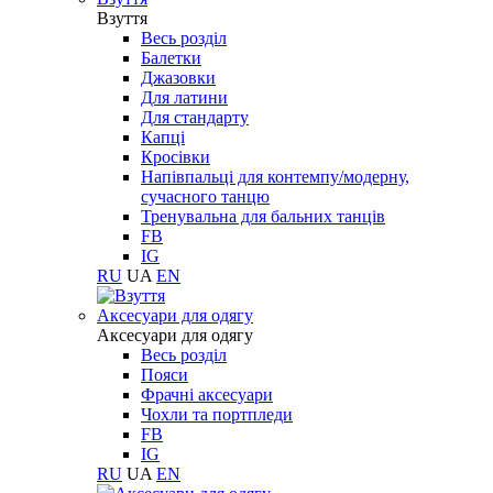
Взуття
Весь розділ
Балетки
Джазовки
Для латини
Для стандарту
Капці
Кросівки
Напівпальці для контемпу/модерну,
сучасного танцю
Тренувальна для бальних танців
FB
IG
RU
UA
EN
Aксесуари для одягу
Aксесуари для одягу
Весь розділ
Пояси
Фрачні аксесуари
Чохли та портпледи
FB
IG
RU
UA
EN