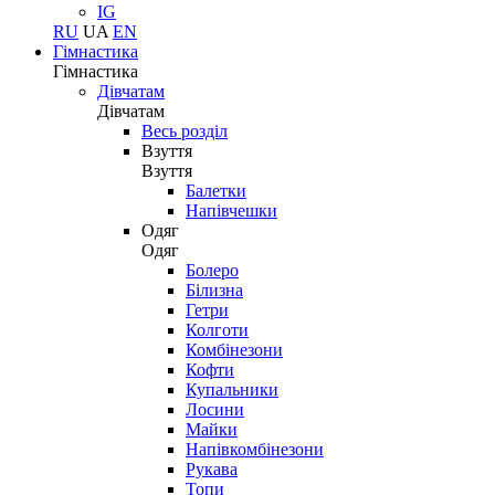
IG
RU
UA
EN
Гімнастика
Гімнастика
Дівчатам
Дівчатам
Весь розділ
Взуття
Взуття
Балетки
Напівчешки
Одяг
Одяг
Болеро
Білизна
Гетри
Колготи
Комбінезони
Кофти
Купальники
Лосини
Майки
Напівкомбінезони
Рукава
Топи