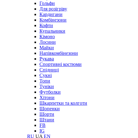
Гольфи
Для розігріву
Кардигани
Комбінезони
Кофти
Купальники
Кімоно
Лосини
Майки
Напівкомбінезони
Рукава
Спортивні костюми
Спідниці
Сукні
Топи
Туніки
Футболки
Хітони
Шкарпетки та колготи
Шопенки
Шорти
Штани
FB
IG
RU
UA
EN