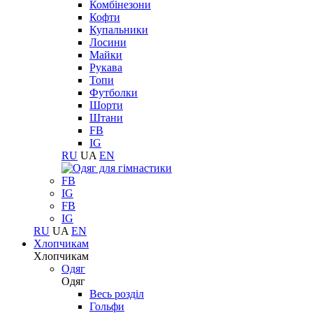
Комбінезони
Кофти
Купальники
Лосини
Майки
Рукава
Топи
Футболки
Шорти
Штани
FB
IG
RU
UA
EN
FB
IG
FB
IG
RU
UA
EN
Хлопчикам
Хлопчикам
Одяг
Одяг
Весь розділ
Гольфи