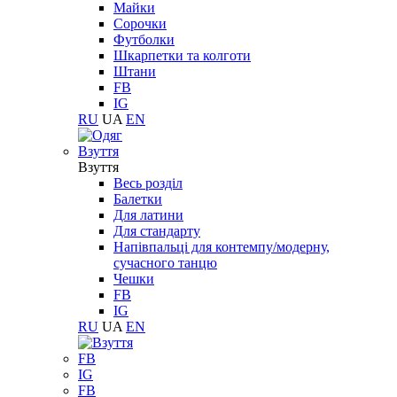
Майки
Сорочки
Футболки
Шкарпетки та колготи
Штани
FB
IG
RU
UA
EN
Взуття
Взуття
Весь розділ
Балетки
Для латини
Для стандарту
Напівпальці для контемпу/модерну,
сучасного танцю
Чешки
FB
IG
RU
UA
EN
FB
IG
FB