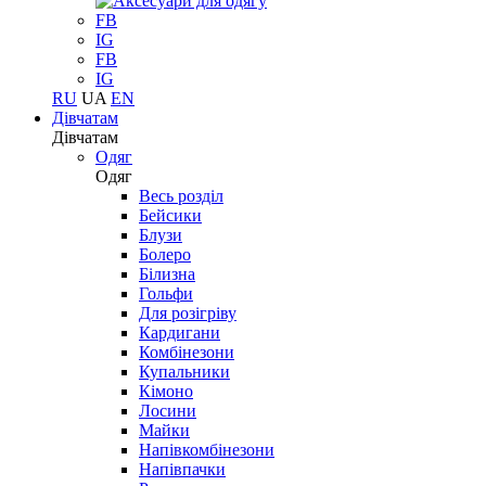
FB
IG
FB
IG
RU
UA
EN
Дівчатам
Дівчатам
Одяг
Одяг
Весь розділ
Бейсики
Блузи
Болеро
Білизна
Гольфи
Для розігріву
Кардигани
Комбінезони
Купальники
Кімоно
Лосини
Майки
Напівкомбінезони
Напівпачки