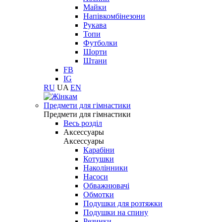
Майки
Напівкомбінезони
Рукава
Топи
Футболки
Шорти
Штани
FB
IG
RU
UA
EN
Предмети для гімнастики
Предмети для гімнастики
Весь розділ
Аксессуары
Аксессуары
Карабіни
Котушки
Наколінники
Насоси
Обважнювачі
Обмотки
Подушки для розтяжки
Подушки на спину
Резинки