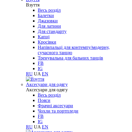
Взуття
Весь розділ
Балетки
Джазовки
Для латини
Для стандарту
Капці
Кросівки
Напівпальці для контемпу/модерну,
сучасного танцю
Тренувальна для бальних танців
FB
IG
RU
UA
EN
Aксесуари для одягу
Aксесуари для одягу
Весь розділ
Пояси
Фрачні аксесуари
Чохли та портпледи
FB
IG
RU
UA
EN