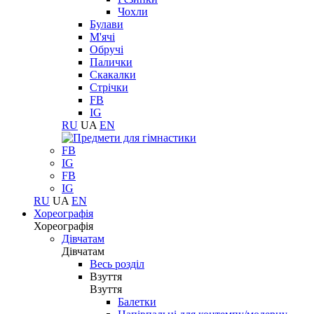
Чохли
Булави
М'ячі
Обручі
Палички
Скакалки
Стрічки
FB
IG
RU
UA
EN
FB
IG
FB
IG
RU
UA
EN
Хореографія
Хореографія
Дівчатам
Дівчатам
Весь розділ
Взуття
Взуття
Балетки