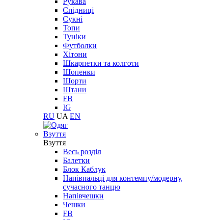
Рукава
Спідниці
Сукні
Топи
Туніки
Футболки
Хітони
Шкарпетки та колготи
Шопенки
Шорти
Штани
FB
IG
RU
UA
EN
Взуття
Взуття
Весь розділ
Балетки
Блок Каблук
Напівпальці для контемпу/модерну,
сучасного танцю
Напівчешки
Чешки
FB