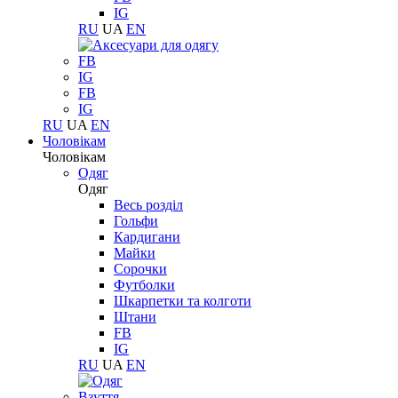
IG
RU
UA
EN
FB
IG
FB
IG
RU
UA
EN
Чоловікам
Чоловікам
Одяг
Одяг
Весь розділ
Гольфи
Кардигани
Майки
Сорочки
Футболки
Шкарпетки та колготи
Штани
FB
IG
RU
UA
EN
Взуття