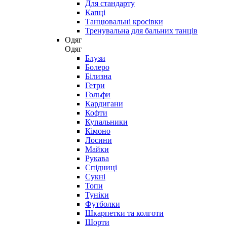
Для стандарту
Капці
Танцювальні кросівки
Тренувальна для бальних танців
Одяг
Одяг
Блузи
Болеро
Білизна
Гетри
Гольфи
Кардигани
Кофти
Купальники
Кімоно
Лосини
Майки
Рукава
Спідниці
Сукні
Топи
Туніки
Футболки
Шкарпетки та колготи
Шорти