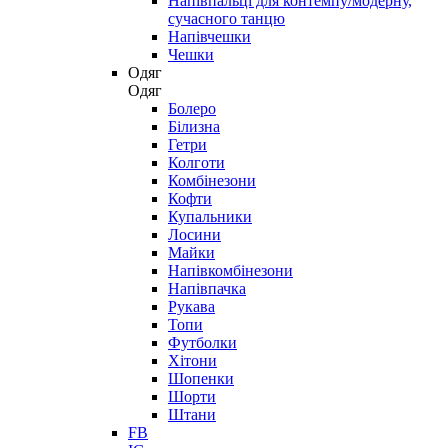
Напівпальці для контемпу/модерну,
сучасного танцю
Напівчешки
Чешки
Одяг
Одяг
Болеро
Білизна
Гетри
Колготи
Комбінезони
Кофти
Купальники
Лосини
Майки
Напівкомбінезони
Напівпачка
Рукава
Топи
Футболки
Хітони
Шопенки
Шорти
Штани
FB