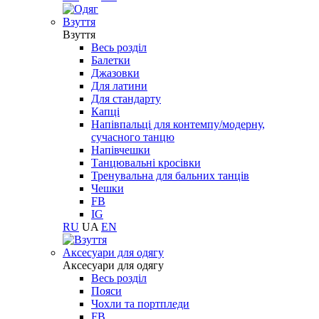
Взуття
Взуття
Весь розділ
Балетки
Джазовки
Для латини
Для стандарту
Капці
Напівпальці для контемпу/модерну,
сучасного танцю
Напівчешки
Танцювальні кросівки
Тренувальна для бальних танців
Чешки
FB
IG
RU
UA
EN
Aксесуари для одягу
Aксесуари для одягу
Весь розділ
Пояси
Чохли та портпледи
FB