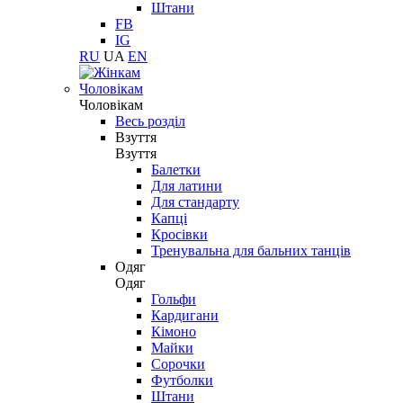
Штани
FB
IG
RU
UA
EN
Чоловікам
Чоловікам
Весь розділ
Взуття
Взуття
Балетки
Для латини
Для стандарту
Капці
Кросівки
Тренувальна для бальних танців
Одяг
Одяг
Гольфи
Кардигани
Кімоно
Майки
Сорочки
Футболки
Штани