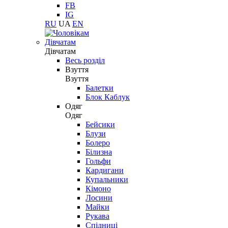
FB
IG
RU
UA
EN
Дівчатам
Дівчатам
Весь розділ
Взуття
Взуття
Балетки
Блок Каблук
Одяг
Одяг
Бейсики
Блузи
Болеро
Білизна
Гольфи
Кардигани
Купальники
Кімоно
Лосини
Майки
Рукава
Спідниці