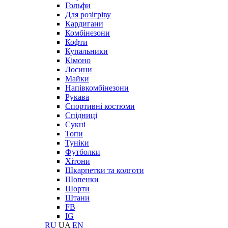
Гольфи
Для розігріву
Кардигани
Комбінезони
Кофти
Купальники
Кімоно
Лосини
Майки
Напівкомбінезони
Рукава
Спортивні костюми
Спідниці
Сукні
Топи
Туніки
Футболки
Хітони
Шкарпетки та колготи
Шопенки
Шорти
Штани
FB
IG
RU
UA
EN