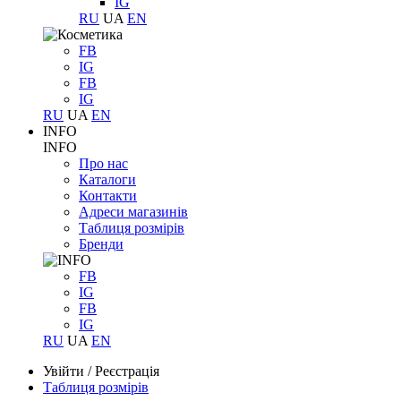
IG
RU
UA
EN
FB
IG
FB
IG
RU
UA
EN
INFO
INFO
Про нас
Каталоги
Контакти
Адреси магазинів
Таблиця розмірів
Бренди
FB
IG
FB
IG
RU
UA
EN
Увійти
/
Реєстрація
Таблиця розмірів