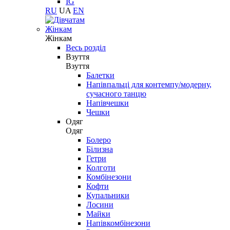
IG
RU
UA
EN
Жінкам
Жінкам
Весь розділ
Взуття
Взуття
Балетки
Напівпальці для контемпу/модерну,
сучасного танцю
Напівчешки
Чешки
Одяг
Одяг
Болеро
Білизна
Гетри
Колготи
Комбінезони
Кофти
Купальники
Лосини
Майки
Напівкомбінезони