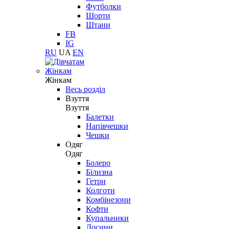
Футболки
Шорти
Штани
FB
IG
RU
UA
EN
Жінкам
Жінкам
Весь розділ
Взуття
Взуття
Балетки
Напівчешки
Чешки
Одяг
Одяг
Болеро
Білизна
Гетри
Колготи
Комбінезони
Кофти
Купальники
Лосини