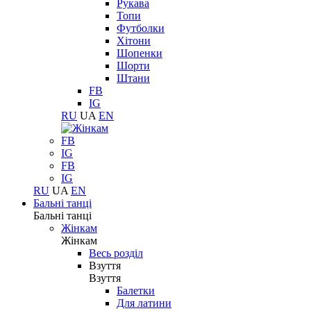
Рукава
Топи
Футболки
Хітони
Шопенки
Шорти
Штани
FB
IG
RU
UA
EN
FB
IG
FB
IG
RU
UA
EN
Бальні танці
Бальні танці
Жінкам
Жінкам
Весь розділ
Взуття
Взуття
Балетки
Для латини