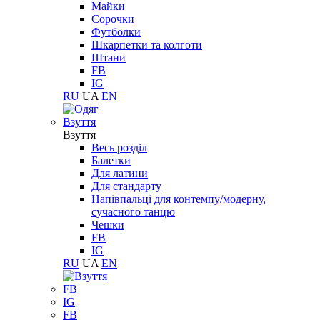
Майки
Сорочки
Футболки
Шкарпетки та колготи
Штани
FB
IG
RU
UA
EN
Взуття
Взуття
Весь розділ
Балетки
Для латини
Для стандарту
Напівпальці для контемпу/модерну,
сучасного танцю
Чешки
FB
IG
RU
UA
EN
FB
IG
FB