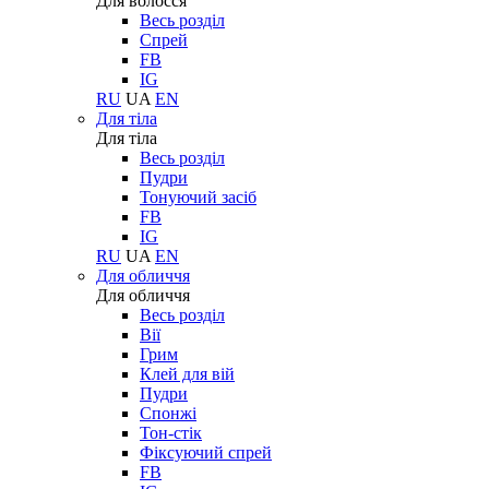
Для волосся
Весь розділ
Спрей
FB
IG
RU
UA
EN
Для тіла
Для тіла
Весь розділ
Пудри
Тонуючий засіб
FB
IG
RU
UA
EN
Для обличчя
Для обличчя
Весь розділ
Вії
Грим
Клей для вій
Пудри
Спонжі
Тон-стік
Фіксуючий спрей
FB