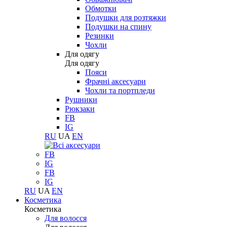
Обмотки
Подушки для розтяжки
Подушки на спину
Резинки
Чохли
Для одягу
Для одягу
Пояси
Фрачні аксесуари
Чохли та портпледи
Рушники
Рюкзаки
FB
IG
RU
UA
EN
FB
IG
FB
IG
RU
UA
EN
Косметика
Косметика
Для волосся