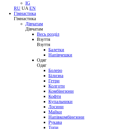
IG
RU
UA
EN
Гімнастика
Гімнастика
Дівчатам
Дівчатам
Весь розділ
Взуття
Взуття
Балетки
Напівчешки
Одяг
Одяг
Болеро
Білизна
Гетри
Колготи
Комбінезони
Кофти
Купальники
Лосини
Майки
Напівкомбінезони
Рукава
Топи