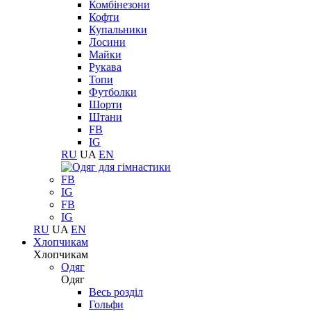
Комбінезони
Кофти
Купальники
Лосини
Майки
Рукава
Топи
Футболки
Шорти
Штани
FB
IG
RU
UA
EN
FB
IG
FB
IG
RU
UA
EN
Хлопчикам
Хлопчикам
Одяг
Одяг
Весь розділ
Гольфи