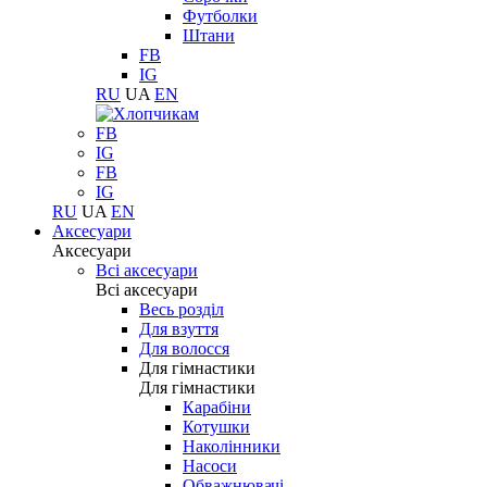
Футболки
Штани
FB
IG
RU
UA
EN
FB
IG
FB
IG
RU
UA
EN
Аксесуари
Аксесуари
Всі аксесуари
Всі аксесуари
Весь розділ
Для взуття
Для волосся
Для гімнастики
Для гімнастики
Карабіни
Котушки
Наколінники
Насоси
Обважнювачі