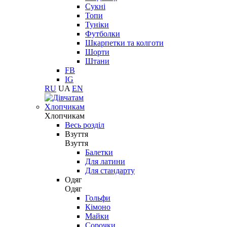
Сукні
Топи
Туніки
Футболки
Шкарпетки та колготи
Шорти
Штани
FB
IG
RU
UA
EN
Хлопчикам
Хлопчикам
Весь розділ
Взуття
Взуття
Балетки
Для латини
Для стандарту
Одяг
Одяг
Гольфи
Кімоно
Майки
Сорочки