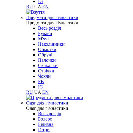
IG
RU
UA
EN
Предмети для гімнастики
Предмети для гімнастики
Весь розділ
Булави
М'ячі
Наколінники
Обмотки
Обручі
Палочки
Скакалки
Стрічки
Чохли
FB
IG
RU
UA
EN
Одяг для гімнастики
Одяг для гімнастики
Весь розділ
Болеро
Білизна
Гетри