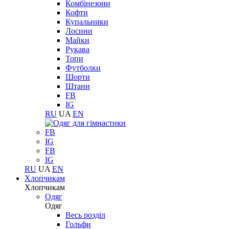
Комбінезони
Кофти
Купальники
Лосини
Майки
Рукава
Топи
Футболки
Шорти
Штани
FB
IG
RU
UA
EN
FB
IG
FB
IG
RU
UA
EN
Хлопчикам
Хлопчикам
Одяг
Одяг
Весь розділ
Гольфи