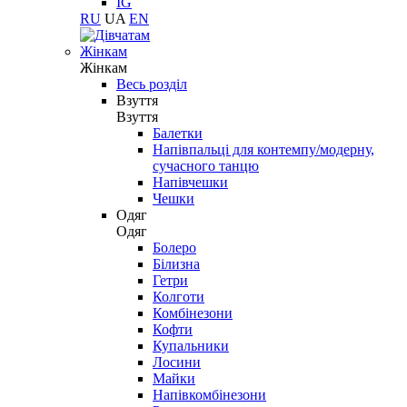
IG
RU
UA
EN
Жінкам
Жінкам
Весь розділ
Взуття
Взуття
Балетки
Напівпальці для контемпу/модерну,
сучасного танцю
Напівчешки
Чешки
Одяг
Одяг
Болеро
Білизна
Гетри
Колготи
Комбінезони
Кофти
Купальники
Лосини
Майки
Напівкомбінезони