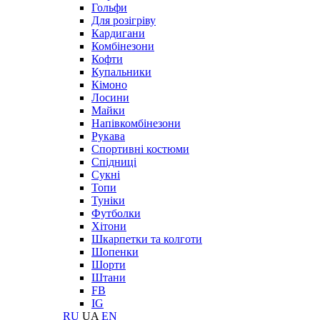
Гольфи
Для розігріву
Кардигани
Комбінезони
Кофти
Купальники
Кімоно
Лосини
Майки
Напівкомбінезони
Рукава
Спортивні костюми
Спідниці
Сукні
Топи
Туніки
Футболки
Хітони
Шкарпетки та колготи
Шопенки
Шорти
Штани
FB
IG
RU
UA
EN