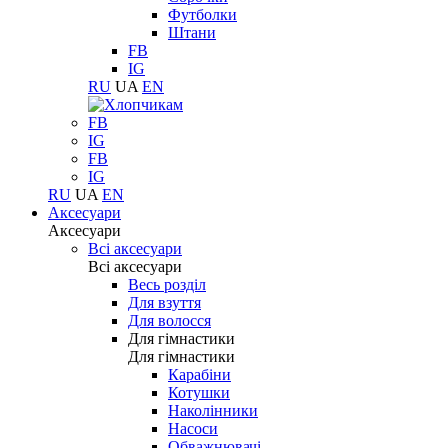
Футболки
Штани
FB
IG
RU
UA
EN
FB
IG
FB
IG
RU
UA
EN
Аксесуари
Аксесуари
Всі аксесуари
Всі аксесуари
Весь розділ
Для взуття
Для волосся
Для гімнастики
Для гімнастики
Карабіни
Котушки
Наколінники
Насоси
Обважнювачі