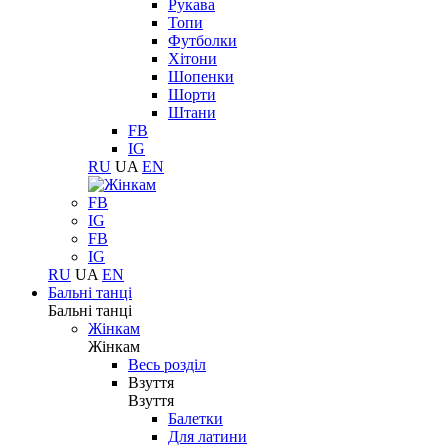
Рукава
Топи
Футболки
Хітони
Шопенки
Шорти
Штани
FB
IG
RU
UA
EN
FB
IG
FB
IG
RU
UA
EN
Бальні танці
Бальні танці
Жінкам
Жінкам
Весь розділ
Взуття
Взуття
Балетки
Для латини