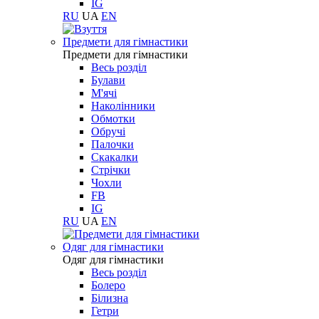
IG
RU
UA
EN
Предмети для гімнастики
Предмети для гімнастики
Весь розділ
Булави
М'ячі
Наколінники
Обмотки
Обручі
Палочки
Скакалки
Стрічки
Чохли
FB
IG
RU
UA
EN
Одяг для гімнастики
Одяг для гімнастики
Весь розділ
Болеро
Білизна
Гетри