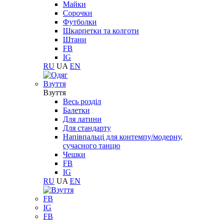
Майки
Сорочки
Футболки
Шкарпетки та колготи
Штани
FB
IG
RU
UA
EN
Взуття
Взуття
Весь розділ
Балетки
Для латини
Для стандарту
Напівпальці для контемпу/модерну,
сучасного танцю
Чешки
FB
IG
RU
UA
EN
FB
IG
FB