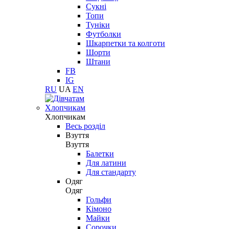
Сукні
Топи
Туніки
Футболки
Шкарпетки та колготи
Шорти
Штани
FB
IG
RU
UA
EN
Хлопчикам
Хлопчикам
Весь розділ
Взуття
Взуття
Балетки
Для латини
Для стандарту
Одяг
Одяг
Гольфи
Кімоно
Майки
Сорочки