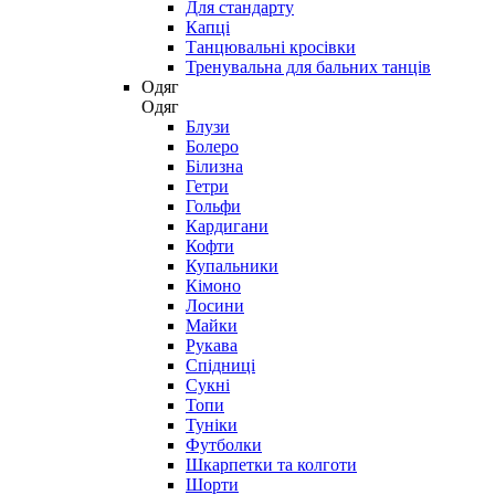
Для стандарту
Капці
Танцювальні кросівки
Тренувальна для бальних танців
Одяг
Одяг
Блузи
Болеро
Білизна
Гетри
Гольфи
Кардигани
Кофти
Купальники
Кімоно
Лосини
Майки
Рукава
Спідниці
Сукні
Топи
Туніки
Футболки
Шкарпетки та колготи
Шорти