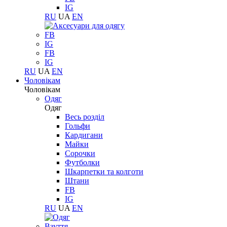
IG
RU
UA
EN
FB
IG
FB
IG
RU
UA
EN
Чоловікам
Чоловікам
Одяг
Одяг
Весь розділ
Гольфи
Кардигани
Майки
Сорочки
Футболки
Шкарпетки та колготи
Штани
FB
IG
RU
UA
EN
Взуття