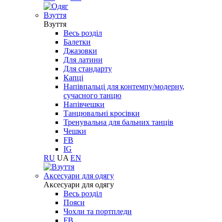
Взуття
Взуття
Весь розділ
Балетки
Джазовки
Для латини
Для стандарту
Капці
Напівпальці для контемпу/модерну,
сучасного танцю
Напівчешки
Танцювальні кросівки
Тренувальна для бальних танців
Чешки
FB
IG
RU
UA
EN
Aксесуари для одягу
Aксесуари для одягу
Весь розділ
Пояси
Чохли та портпледи
FB