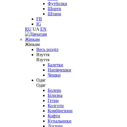
Футболки
Шорти
Штани
FB
IG
RU
UA
EN
Жінкам
Жінкам
Весь розділ
Взуття
Взуття
Балетки
Напівчешки
Чешки
Одяг
Одяг
Болеро
Білизна
Гетри
Колготи
Комбінезони
Кофти
Купальники
Лосини