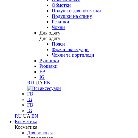
Обмотки
Подушки для розтяжки
Подушки на спину
Резинки
Чохли
Для одягу
Для одягу
Пояси
Фрачні аксесуари
Чохли та портпледи
Рушники
Рюкзаки
FB
IG
RU
UA
EN
FB
IG
FB
IG
RU
UA
EN
Косметика
Косметика
Для волосся