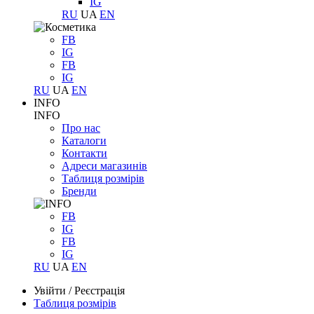
IG
RU
UA
EN
FB
IG
FB
IG
RU
UA
EN
INFO
INFO
Про нас
Каталоги
Контакти
Адреси магазинів
Таблиця розмірів
Бренди
FB
IG
FB
IG
RU
UA
EN
Увійти
/
Реєстрація
Таблиця розмірів