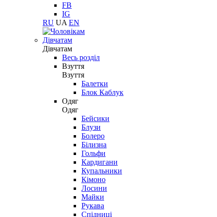
FB
IG
RU
UA
EN
Дівчатам
Дівчатам
Весь розділ
Взуття
Взуття
Балетки
Блок Каблук
Одяг
Одяг
Бейсики
Блузи
Болеро
Білизна
Гольфи
Кардигани
Купальники
Кімоно
Лосини
Майки
Рукава
Спідниці