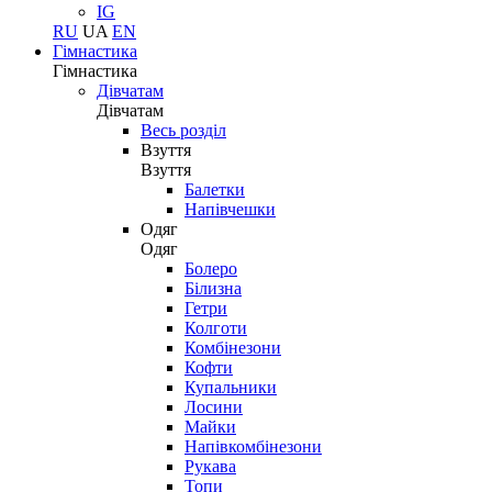
IG
RU
UA
EN
Гімнастика
Гімнастика
Дівчатам
Дівчатам
Весь розділ
Взуття
Взуття
Балетки
Напівчешки
Одяг
Одяг
Болеро
Білизна
Гетри
Колготи
Комбінезони
Кофти
Купальники
Лосини
Майки
Напівкомбінезони
Рукава
Топи