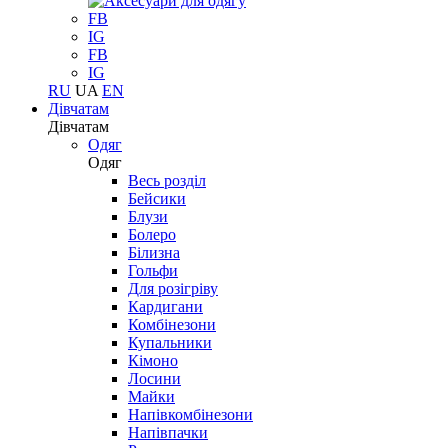
FB
IG
FB
IG
RU
UA
EN
Дівчатам
Дівчатам
Одяг
Одяг
Весь розділ
Бейсики
Блузи
Болеро
Білизна
Гольфи
Для розігріву
Кардигани
Комбінезони
Купальники
Кімоно
Лосини
Майки
Напівкомбінезони
Напівпачки