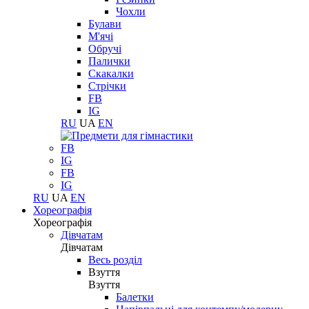
Чохли
Булави
М'ячі
Обручі
Палички
Скакалки
Стрічки
FB
IG
RU
UA
EN
FB
IG
FB
IG
RU
UA
EN
Хореографія
Хореографія
Дівчатам
Дівчатам
Весь розділ
Взуття
Взуття
Балетки