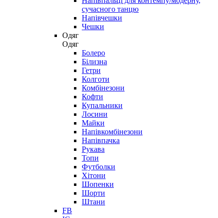
Напівпальці для контемпу/модерну,
сучасного танцю
Напівчешки
Чешки
Одяг
Одяг
Болеро
Білизна
Гетри
Колготи
Комбінезони
Кофти
Купальники
Лосини
Майки
Напівкомбінезони
Напівпачка
Рукава
Топи
Футболки
Хітони
Шопенки
Шорти
Штани
FB