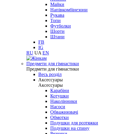
Майки
Напівкомбінезони
Рукава
Топи
Футболки
Шорти
Штани
FB
IG
RU
UA
EN
Предмети для гімнастики
Предмети для гімнастики
Весь розділ
Аксессуары
Аксессуары
Карабіни
Котушки
Наколінники
Насоси
Обважнювачі
Обмотки
Подушки для розтяжки
Подушки на спину
Резинки