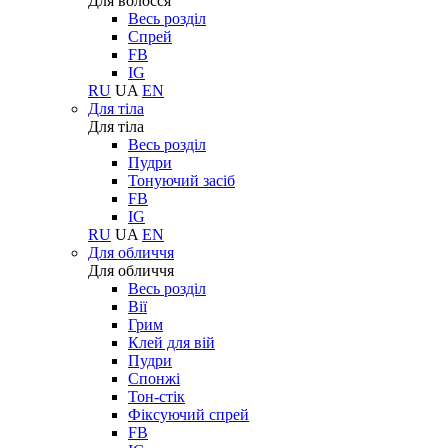
Для волосся
Весь розділ
Спрей
FB
IG
RU
UA
EN
Для тіла
Для тіла
Весь розділ
Пудри
Тонуючий засіб
FB
IG
RU
UA
EN
Для обличчя
Для обличчя
Весь розділ
Вії
Грим
Клей для вій
Пудри
Спонжі
Тон-стік
Фіксуючий спрей
FB