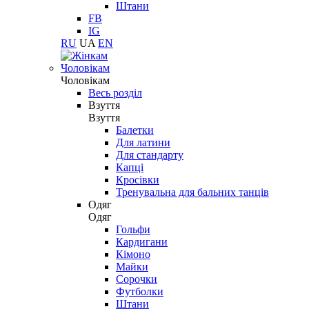
Штани
FB
IG
RU
UA
EN
Чоловікам
Чоловікам
Весь розділ
Взуття
Взуття
Балетки
Для латини
Для стандарту
Капці
Кросівки
Тренувальна для бальних танців
Одяг
Одяг
Гольфи
Кардигани
Кімоно
Майки
Сорочки
Футболки
Штани