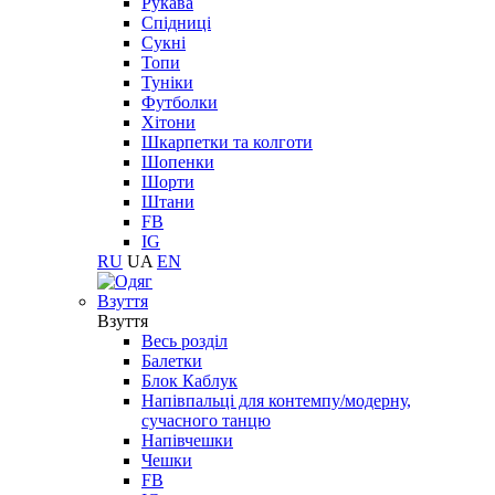
Рукава
Спідниці
Сукні
Топи
Туніки
Футболки
Хітони
Шкарпетки та колготи
Шопенки
Шорти
Штани
FB
IG
RU
UA
EN
Взуття
Взуття
Весь розділ
Балетки
Блок Каблук
Напівпальці для контемпу/модерну,
сучасного танцю
Напівчешки
Чешки
FB