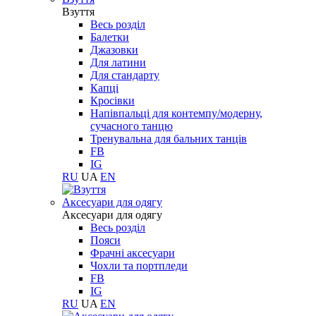
Взуття
Весь розділ
Балетки
Джазовки
Для латини
Для стандарту
Капці
Кросівки
Напівпальці для контемпу/модерну,
сучасного танцю
Тренувальна для бальних танців
FB
IG
RU
UA
EN
Aксесуари для одягу
Aксесуари для одягу
Весь розділ
Пояси
Фрачні аксесуари
Чохли та портпледи
FB
IG
RU
UA
EN