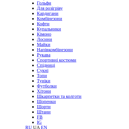
Гольфи
Для розігріву
Кардигани
Комбінезони
Кофти
Купальники
Кімоно
Лосини
Майки
Напівкомбінезони
Рукава
Спортивні костюми
Спідниці
Сукні
Топи
Туніки
Футболки
Хітони
Шкарпетки та колготи
Шопенки
Шорти
Штани
FB
IG
RU
UA
EN