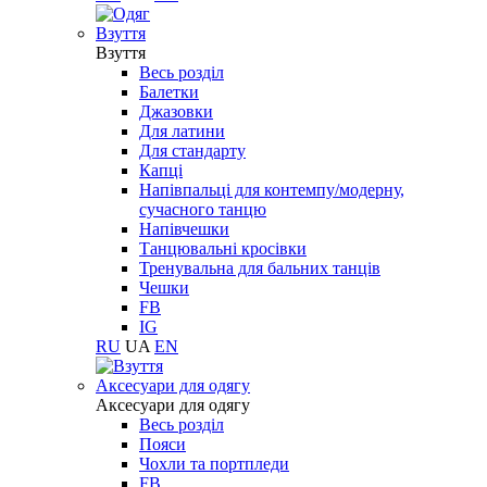
Взуття
Взуття
Весь розділ
Балетки
Джазовки
Для латини
Для стандарту
Капці
Напівпальці для контемпу/модерну,
сучасного танцю
Напівчешки
Танцювальні кросівки
Тренувальна для бальних танців
Чешки
FB
IG
RU
UA
EN
Aксесуари для одягу
Aксесуари для одягу
Весь розділ
Пояси
Чохли та портпледи
FB