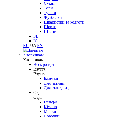
Сукні
Топи
Туніки
Футболки
Шкарпетки та колготи
Шорти
Штани
FB
IG
RU
UA
EN
Хлопчикам
Хлопчикам
Весь розділ
Взуття
Взуття
Балетки
Для латини
Для стандарту
Одяг
Одяг
Гольфи
Кімоно
Майки
Сорочки