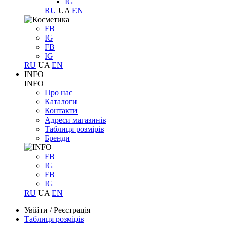
IG
RU
UA
EN
FB
IG
FB
IG
RU
UA
EN
INFO
INFO
Про нас
Каталоги
Контакти
Адреси магазинів
Таблиця розмірів
Бренди
FB
IG
FB
IG
RU
UA
EN
Увійти
/
Реєстрація
Таблиця розмірів