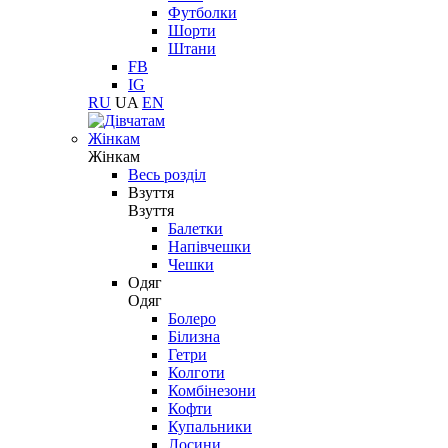
Футболки
Шорти
Штани
FB
IG
RU
UA
EN
Жінкам
Жінкам
Весь розділ
Взуття
Взуття
Балетки
Напівчешки
Чешки
Одяг
Одяг
Болеро
Білизна
Гетри
Колготи
Комбінезони
Кофти
Купальники
Лосини