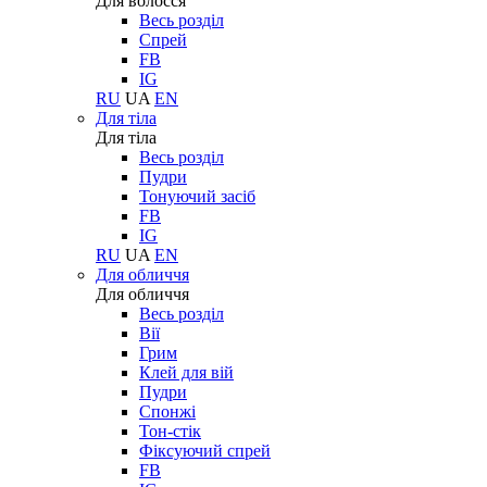
Для волосся
Весь розділ
Спрей
FB
IG
RU
UA
EN
Для тіла
Для тіла
Весь розділ
Пудри
Тонуючий засіб
FB
IG
RU
UA
EN
Для обличчя
Для обличчя
Весь розділ
Вії
Грим
Клей для вій
Пудри
Спонжі
Тон-стік
Фіксуючий спрей
FB