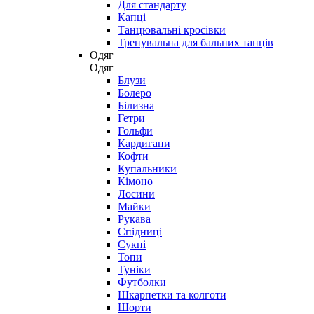
Для стандарту
Капці
Танцювальні кросівки
Тренувальна для бальних танців
Одяг
Одяг
Блузи
Болеро
Білизна
Гетри
Гольфи
Кардигани
Кофти
Купальники
Кімоно
Лосини
Майки
Рукава
Спідниці
Сукні
Топи
Туніки
Футболки
Шкарпетки та колготи
Шорти