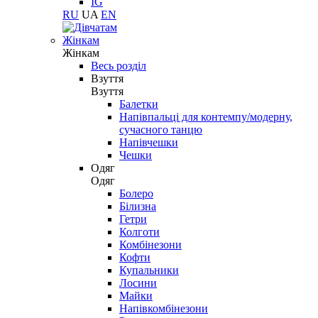
IG
RU
UA
EN
Жінкам
Жінкам
Весь розділ
Взуття
Взуття
Балетки
Напівпальці для контемпу/модерну,
сучасного танцю
Напівчешки
Чешки
Одяг
Одяг
Болеро
Білизна
Гетри
Колготи
Комбінезони
Кофти
Купальники
Лосини
Майки
Напівкомбінезони