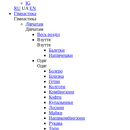
IG
RU
UA
EN
Гімнастика
Гімнастика
Дівчатам
Дівчатам
Весь розділ
Взуття
Взуття
Балетки
Напівчешки
Одяг
Одяг
Болеро
Білизна
Гетри
Колготи
Комбінезони
Кофти
Купальники
Лосини
Майки
Напівкомбінезони
Рукава
Топи