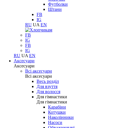
Футболки
Штани
FB
IG
RU
UA
EN
FB
IG
FB
IG
RU
UA
EN
Аксесуари
Аксесуари
Всі аксесуари
Всі аксесуари
Весь розділ
Для взуття
Для волосся
Для гімнастики
Для гімнастики
Карабіни
Котушки
Наколінники
Насоси
Обважнювачі