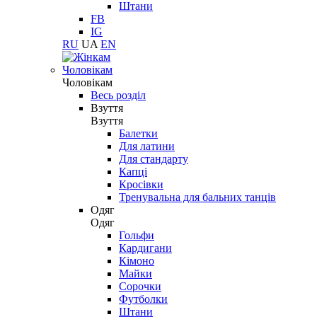
Штани
FB
IG
RU
UA
EN
Чоловікам
Чоловікам
Весь розділ
Взуття
Взуття
Балетки
Для латини
Для стандарту
Капці
Кросівки
Тренувальна для бальних танців
Одяг
Одяг
Гольфи
Кардигани
Кімоно
Майки
Сорочки
Футболки
Штани