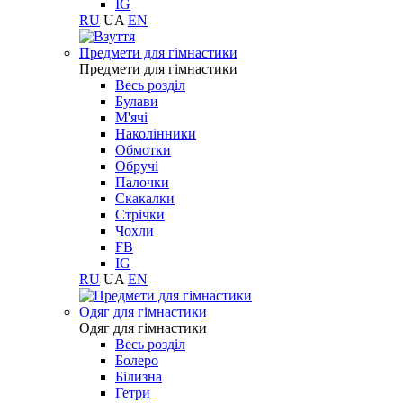
IG
RU
UA
EN
Предмети для гімнастики
Предмети для гімнастики
Весь розділ
Булави
М'ячі
Наколінники
Обмотки
Обручі
Палочки
Скакалки
Стрічки
Чохли
FB
IG
RU
UA
EN
Одяг для гімнастики
Одяг для гімнастики
Весь розділ
Болеро
Білизна
Гетри