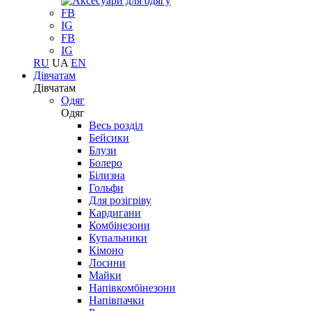
FB
IG
FB
IG
RU
UA
EN
Дівчатам
Дівчатам
Одяг
Одяг
Весь розділ
Бейсики
Блузи
Болеро
Білизна
Гольфи
Для розігріву
Кардигани
Комбінезони
Купальники
Кімоно
Лосини
Майки
Напівкомбінезони
Напівпачки