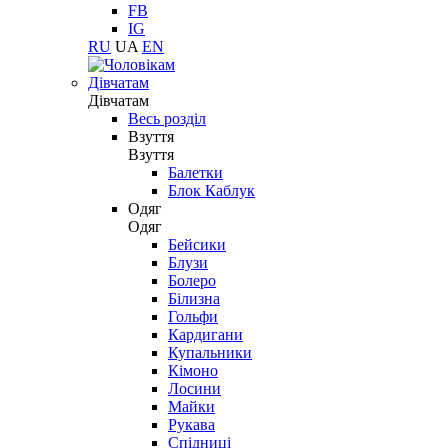
FB
IG
RU
UA
EN
Дівчатам
Дівчатам
Весь розділ
Взуття
Взуття
Балетки
Блок Каблук
Одяг
Одяг
Бейсики
Блузи
Болеро
Білизна
Гольфи
Кардигани
Купальники
Кімоно
Лосини
Майки
Рукава
Спідниці