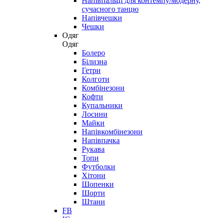
Напівпальці для контемпу/модерну,
сучасного танцю
Напівчешки
Чешки
Одяг
Одяг
Болеро
Білизна
Гетри
Колготи
Комбінезони
Кофти
Купальники
Лосини
Майки
Напівкомбінезони
Напівпачка
Рукава
Топи
Футболки
Хітони
Шопенки
Шорти
Штани
FB