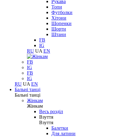
Рукава
Топи
Футболки
Хітони
Шопенки
Шорти
Штани
FB
IG
RU
UA
EN
FB
IG
FB
IG
RU
UA
EN
Бальні танці
Бальні танці
Жінкам
Жінкам
Весь розділ
Взуття
Взуття
Балетки
Для латини