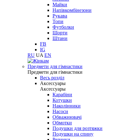
Майки
Напівкомбінезони
Рукава
Топи
Футболки
Шорти
Штани
FB
IG
RU
UA
EN
Предмети для гімнастики
Предмети для гімнастики
Весь розділ
Аксессуары
Аксессуары
Карабіни
Котушки
Наколінники
Насоси
Обважнювачі
Обмотки
Подушки для розтяжки
Подушки на спину
Резинки