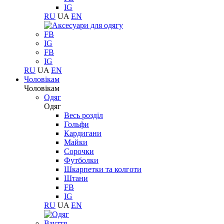
IG
RU
UA
EN
FB
IG
FB
IG
RU
UA
EN
Чоловікам
Чоловікам
Одяг
Одяг
Весь розділ
Гольфи
Кардигани
Майки
Сорочки
Футболки
Шкарпетки та колготи
Штани
FB
IG
RU
UA
EN
Взуття