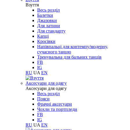
Взуття
Весь розділ
Балетки
Джазовки
Для латини
Для стандарту
Капці
Кросівки
Напівпальці для контемпу/модерну,
сучасного танцю
Тренувальна для бальних танців
FB
IG
RU
UA
EN
Aксесуари для одягу
Aксесуари для одягу
Весь розділ
Пояси
Фрачні аксесуари
Чохли та портпледи
FB
IG
RU
UA
EN