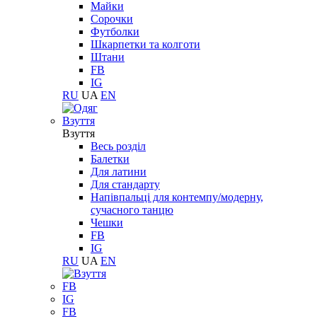
Майки
Сорочки
Футболки
Шкарпетки та колготи
Штани
FB
IG
RU
UA
EN
Взуття
Взуття
Весь розділ
Балетки
Для латини
Для стандарту
Напівпальці для контемпу/модерну,
сучасного танцю
Чешки
FB
IG
RU
UA
EN
FB
IG
FB