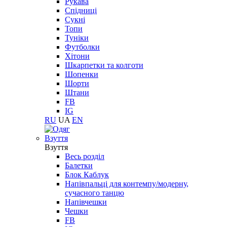
Рукава
Спідниці
Сукні
Топи
Туніки
Футболки
Хітони
Шкарпетки та колготи
Шопенки
Шорти
Штани
FB
IG
RU
UA
EN
Взуття
Взуття
Весь розділ
Балетки
Блок Каблук
Напівпальці для контемпу/модерну,
сучасного танцю
Напівчешки
Чешки
FB