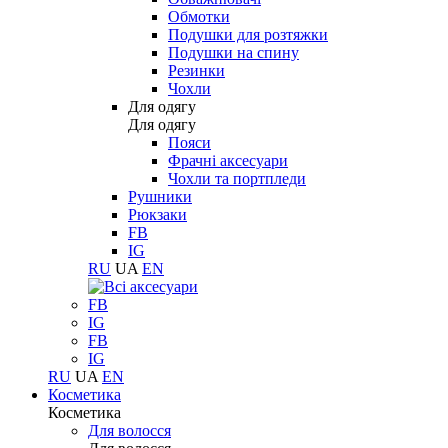
Обмотки
Подушки для розтяжки
Подушки на спину
Резинки
Чохли
Для одягу
Для одягу
Пояси
Фрачні аксесуари
Чохли та портпледи
Рушники
Рюкзаки
FB
IG
RU
UA
EN
FB
IG
FB
IG
RU
UA
EN
Косметика
Косметика
Для волосся