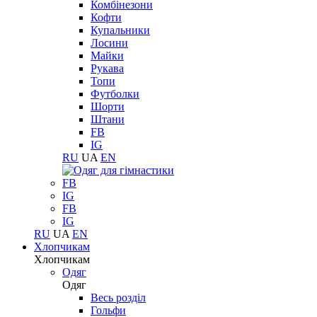
Комбінезони
Кофти
Купальники
Лосини
Майки
Рукава
Топи
Футболки
Шорти
Штани
FB
IG
RU
UA
EN
FB
IG
FB
IG
RU
UA
EN
Хлопчикам
Хлопчикам
Одяг
Одяг
Весь розділ
Гольфи