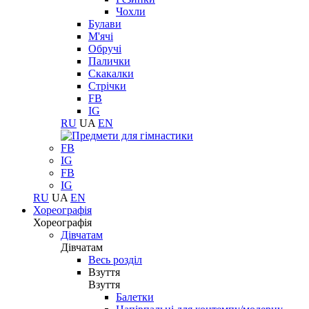
Чохли
Булави
М'ячі
Обручі
Палички
Скакалки
Стрічки
FB
IG
RU
UA
EN
FB
IG
FB
IG
RU
UA
EN
Хореографія
Хореографія
Дівчатам
Дівчатам
Весь розділ
Взуття
Взуття
Балетки