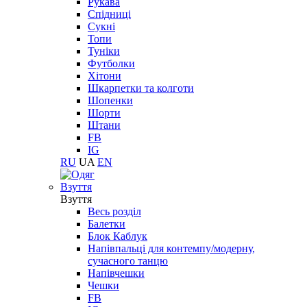
Рукава
Спідниці
Сукні
Топи
Туніки
Футболки
Хітони
Шкарпетки та колготи
Шопенки
Шорти
Штани
FB
IG
RU
UA
EN
Взуття
Взуття
Весь розділ
Балетки
Блок Каблук
Напівпальці для контемпу/модерну,
сучасного танцю
Напівчешки
Чешки
FB