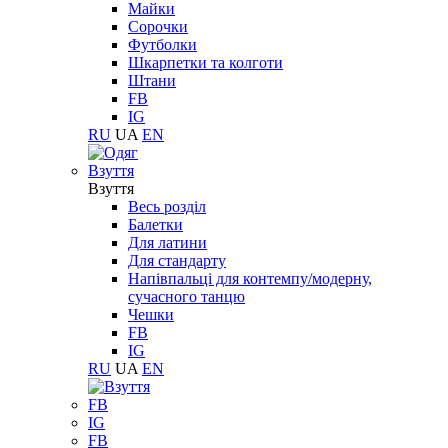
Майки
Сорочки
Футболки
Шкарпетки та колготи
Штани
FB
IG
RU
UA
EN
Взуття
Взуття
Весь розділ
Балетки
Для латини
Для стандарту
Напівпальці для контемпу/модерну,
сучасного танцю
Чешки
FB
IG
RU
UA
EN
FB
IG
FB