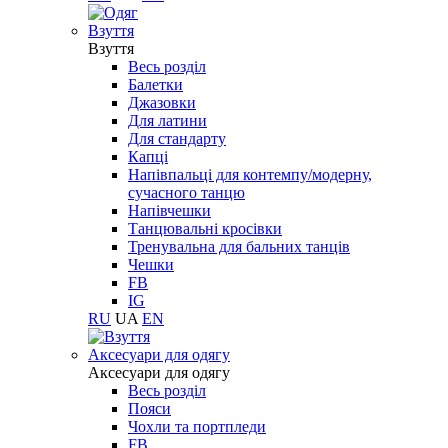
Взуття
Взуття
Весь розділ
Балетки
Джазовки
Для латини
Для стандарту
Капці
Напівпальці для контемпу/модерну,
сучасного танцю
Напівчешки
Танцювальні кросівки
Тренувальна для бальних танців
Чешки
FB
IG
RU
UA
EN
Aксесуари для одягу
Aксесуари для одягу
Весь розділ
Пояси
Чохли та портпледи
FB