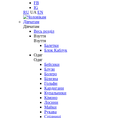
FB
IG
RU
UA
EN
Дівчатам
Дівчатам
Весь розділ
Взуття
Взуття
Балетки
Блок Каблук
Одяг
Одяг
Бейсики
Блузи
Болеро
Білизна
Гольфи
Кардигани
Купальники
Кімоно
Лосини
Майки
Рукава
Спідниці