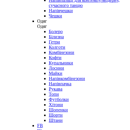
Напівпальці для контемпу/модерну,
сучасного танцю
Напівчешки
Чешки
Одяг
Одяг
Болеро
Білизна
Гетри
Колготи
Комбінезони
Кофти
Купальники
Лосини
Майки
Напівкомбінезони
Напівпачка
Рукава
Топи
Футболки
Хітони
Шопенки
Шорти
Штани
FB