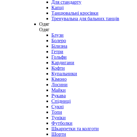
Для стандарту
Капці
Танцювальні кросівки
Тренувальна для бальних танців
Одяг
Одяг
Блузи
Болеро
Білизна
Гетри
Гольфи
Кардигани
Кофти
Купальники
Кімоно
Лосини
Майки
Рукава
Спідниці
Сукні
Топи
Туніки
Футболки
Шкарпетки та колготи
Шорти