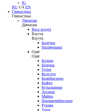
IG
RU
UA
EN
Гімнастика
Гімнастика
Дівчатам
Дівчатам
Весь розділ
Взуття
Взуття
Балетки
Напівчешки
Одяг
Одяг
Болеро
Білизна
Гетри
Колготи
Комбінезони
Кофти
Купальники
Лосини
Майки
Напівкомбінезони
Рукава
Топи