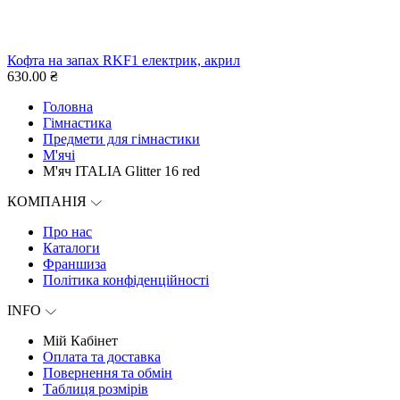
Кофта на запах RKF1 електрик, акрил
630.00 ₴
Головна
Гімнастика
Предмети для гімнастики
М'ячі
М'яч ITALIA Glitter 16 red
КОМПАНІЯ
Про нас
Каталоги
Франшиза
Політика конфіденційності
INFO
Мій Кабінет
Оплата та доставка
Повернення та обмін
Таблиця розмірів