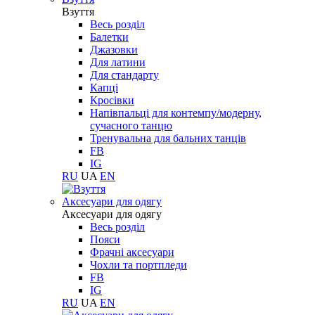
Взуття
Весь розділ
Балетки
Джазовки
Для латини
Для стандарту
Капці
Кросівки
Напівпальці для контемпу/модерну,
сучасного танцю
Тренувальна для бальних танців
FB
IG
RU
UA
EN
Aксесуари для одягу
Aксесуари для одягу
Весь розділ
Пояси
Фрачні аксесуари
Чохли та портпледи
FB
IG
RU
UA
EN