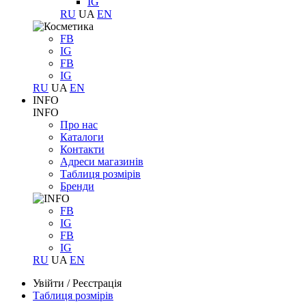
IG
RU
UA
EN
FB
IG
FB
IG
RU
UA
EN
INFO
INFO
Про нас
Каталоги
Контакти
Адреси магазинів
Таблиця розмірів
Бренди
FB
IG
FB
IG
RU
UA
EN
Увійти
/
Реєстрація
Таблиця розмірів