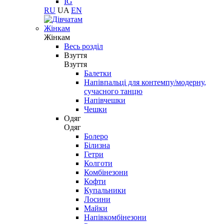
IG
RU
UA
EN
Жінкам
Жінкам
Весь розділ
Взуття
Взуття
Балетки
Напівпальці для контемпу/модерну,
сучасного танцю
Напівчешки
Чешки
Одяг
Одяг
Болеро
Білизна
Гетри
Колготи
Комбінезони
Кофти
Купальники
Лосини
Майки
Напівкомбінезони