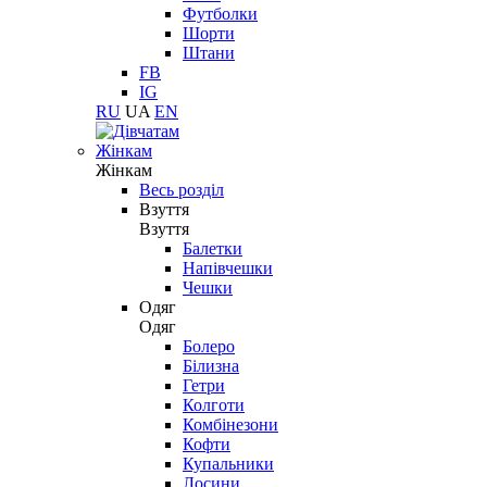
Футболки
Шорти
Штани
FB
IG
RU
UA
EN
Жінкам
Жінкам
Весь розділ
Взуття
Взуття
Балетки
Напівчешки
Чешки
Одяг
Одяг
Болеро
Білизна
Гетри
Колготи
Комбінезони
Кофти
Купальники
Лосини