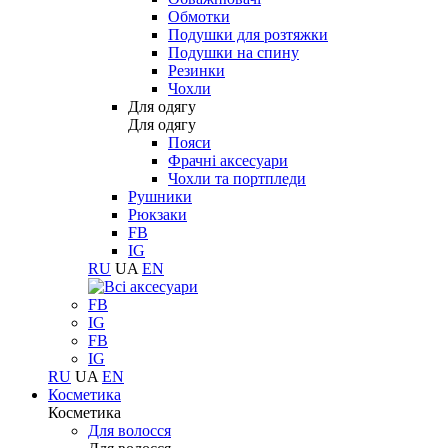
Обмотки
Подушки для розтяжки
Подушки на спину
Резинки
Чохли
Для одягу
Для одягу
Пояси
Фрачні аксесуари
Чохли та портпледи
Рушники
Рюкзаки
FB
IG
RU
UA
EN
FB
IG
FB
IG
RU
UA
EN
Косметика
Косметика
Для волосся