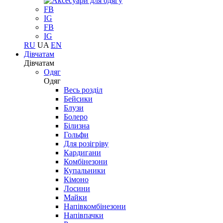
FB
IG
FB
IG
RU
UA
EN
Дівчатам
Дівчатам
Одяг
Одяг
Весь розділ
Бейсики
Блузи
Болеро
Білизна
Гольфи
Для розігріву
Кардигани
Комбінезони
Купальники
Кімоно
Лосини
Майки
Напівкомбінезони
Напівпачки