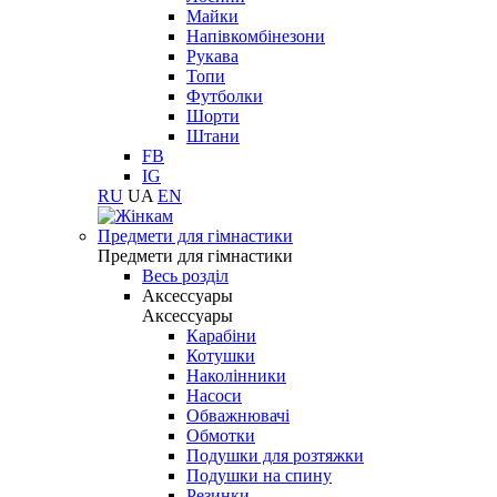
Майки
Напівкомбінезони
Рукава
Топи
Футболки
Шорти
Штани
FB
IG
RU
UA
EN
Предмети для гімнастики
Предмети для гімнастики
Весь розділ
Аксессуары
Аксессуары
Карабіни
Котушки
Наколінники
Насоси
Обважнювачі
Обмотки
Подушки для розтяжки
Подушки на спину
Резинки