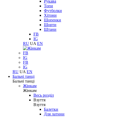
Рукава
Топи
Футболки
Хітони
Шопенки
Шорти
Штани
FB
IG
RU
UA
EN
FB
IG
FB
IG
RU
UA
EN
Бальні танці
Бальні танці
Жінкам
Жінкам
Весь розділ
Взуття
Взуття
Балетки
Для латини