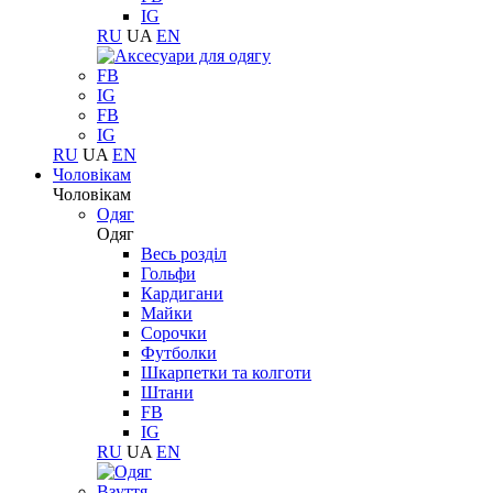
IG
RU
UA
EN
FB
IG
FB
IG
RU
UA
EN
Чоловікам
Чоловікам
Одяг
Одяг
Весь розділ
Гольфи
Кардигани
Майки
Сорочки
Футболки
Шкарпетки та колготи
Штани
FB
IG
RU
UA
EN
Взуття