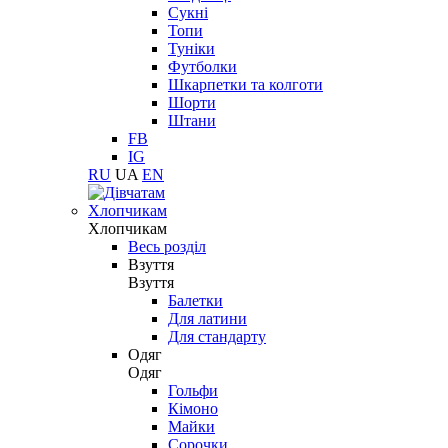
Сукні
Топи
Туніки
Футболки
Шкарпетки та колготи
Шорти
Штани
FB
IG
RU
UA
EN
Хлопчикам
Хлопчикам
Весь розділ
Взуття
Взуття
Балетки
Для латини
Для стандарту
Одяг
Одяг
Гольфи
Кімоно
Майки
Сорочки