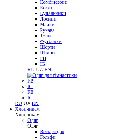
Комбінезони
Кофти
Купальники
Лосини
Майки
Рукава
Топи
Футболки
Шорти
Штани
FB
IG
RU
UA
EN
FB
IG
FB
IG
RU
UA
EN
Хлопчикам
Хлопчикам
Одяг
Одяг
Весь розділ
Гольфи