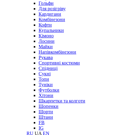
Гольфи
Для розігріву
Кардигани
Комбінезони
Кофти
Купальники
Кімоно
Лосини
Майки
Напівкомбінезони
Рукава
Спортивні костюми
Спідниці
Сукні
Топи
Туніки
Футболки
Хітони
Шкарпетки та колготи
Шопенки
Шорти
Штани
FB
IG
RU
UA
EN