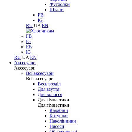
Футболки
Штани
FB
IG
RU
UA
EN
FB
IG
FB
IG
RU
UA
EN
Аксесуари
Аксесуари
Всі аксесуари
Всі аксесуари
Весь розділ
Для взуття
Для волосся
Для гімнастики
Для гімнастики
Карабіни
Котушки
Наколінники
Насоси
Обважнювачі