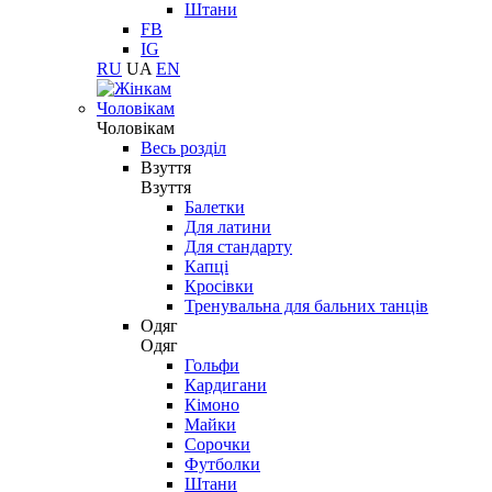
Штани
FB
IG
RU
UA
EN
Чоловікам
Чоловікам
Весь розділ
Взуття
Взуття
Балетки
Для латини
Для стандарту
Капці
Кросівки
Тренувальна для бальних танців
Одяг
Одяг
Гольфи
Кардигани
Кімоно
Майки
Сорочки
Футболки
Штани