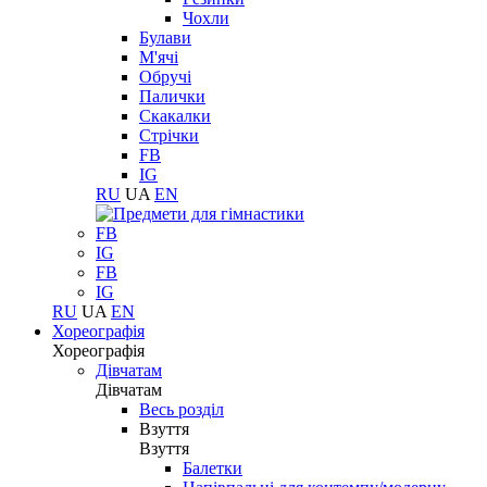
Чохли
Булави
М'ячі
Обручі
Палички
Скакалки
Стрічки
FB
IG
RU
UA
EN
FB
IG
FB
IG
RU
UA
EN
Хореографія
Хореографія
Дівчатам
Дівчатам
Весь розділ
Взуття
Взуття
Балетки