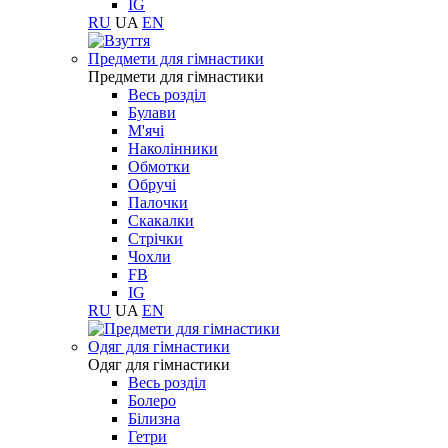
IG
RU
UA
EN
Предмети для гімнастики
Предмети для гімнастики
Весь розділ
Булави
М'ячі
Наколінники
Обмотки
Обручі
Палочки
Скакалки
Стрічки
Чохли
FB
IG
RU
UA
EN
Одяг для гімнастики
Одяг для гімнастики
Весь розділ
Болеро
Білизна
Гетри