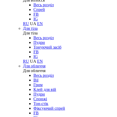
Для волосся
Весь розділ
Спрей
FB
IG
RU
UA
EN
Для тіла
Для тіла
Весь розділ
Пудри
Тонуючий засіб
FB
IG
RU
UA
EN
Для обличчя
Для обличчя
Весь розділ
Вії
Грим
Клей для вій
Пудри
Спонжі
Тон-стік
Фіксуючий спрей
FB