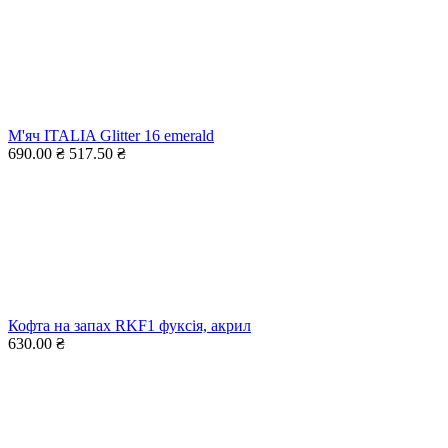
М'яч ITALIA Glitter 16 emerald
690.00 ₴
517.50 ₴
Кофта на запах RKF1 фуксія, акрил
630.00 ₴