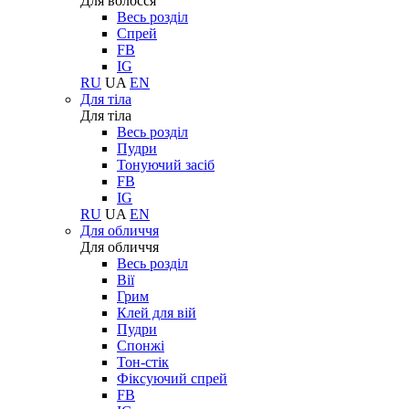
Для волосся
Весь розділ
Спрей
FB
IG
RU
UA
EN
Для тіла
Для тіла
Весь розділ
Пудри
Тонуючий засіб
FB
IG
RU
UA
EN
Для обличчя
Для обличчя
Весь розділ
Вії
Грим
Клей для вій
Пудри
Спонжі
Тон-стік
Фіксуючий спрей
FB