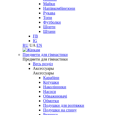
Майки
Напівкомбінезони
Рукава
Топи
Футболки
Шорти
Штани
FB
IG
RU
UA
EN
Предмети для гімнастики
Предмети для гімнастики
Весь розділ
Аксессуары
Аксессуары
Карабіни
Котушки
Наколінники
Насоси
Обважнювачі
Обмотки
Подушки для розтяжки
Подушки на спину
Резинки