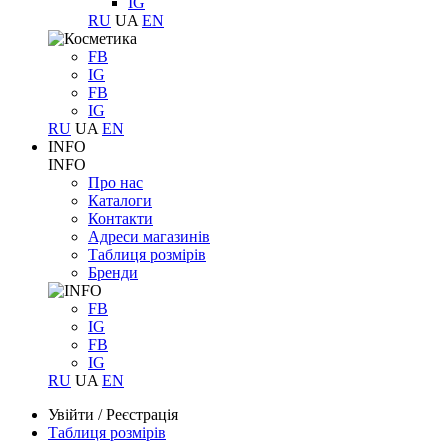
IG
RU
UA
EN
FB
IG
FB
IG
RU
UA
EN
INFO
INFO
Про нас
Каталоги
Контакти
Адреси магазинів
Таблиця розмірів
Бренди
FB
IG
FB
IG
RU
UA
EN
Увійти
/
Реєстрація
Таблиця розмірів