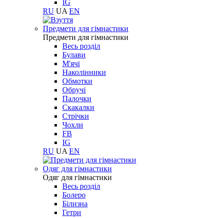
IG
RU
UA
EN
Предмети для гімнастики
Предмети для гімнастики
Весь розділ
Булави
М'ячі
Наколінники
Обмотки
Обручі
Палочки
Скакалки
Стрічки
Чохли
FB
IG
RU
UA
EN
Одяг для гімнастики
Одяг для гімнастики
Весь розділ
Болеро
Білизна
Гетри