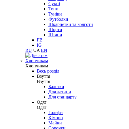
Сукні
Топи
Туніки
Футболки
Шкарпетки та колготи
Шорти
Штани
FB
IG
RU
UA
EN
Хлопчикам
Хлопчикам
Весь розділ
Взуття
Взуття
Балетки
Для латини
Для стандарту
Одяг
Одяг
Гольфи
Кімоно
Майки
Сорочки