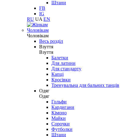
Штани
FB
IG
RU
UA
EN
Чоловікам
Чоловікам
Весь розділ
Взуття
Взуття
Балетки
Для латини
Для стандарту
Капці
Кросівки
Тренувальна для бальних танців
Одяг
Одяг
Гольфи
Кардигани
Кімоно
Майки
Сорочки
Футболки
Штани