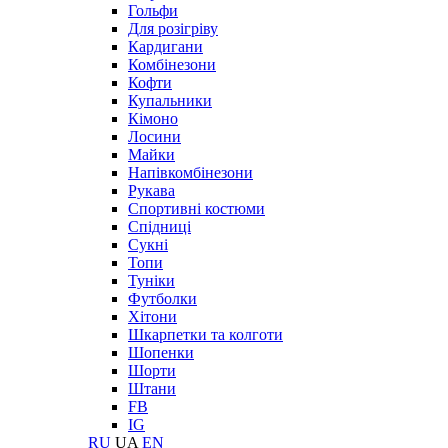
Гольфи
Для розігріву
Кардигани
Комбінезони
Кофти
Купальники
Кімоно
Лосини
Майки
Напівкомбінезони
Рукава
Спортивні костюми
Спідниці
Сукні
Топи
Туніки
Футболки
Хітони
Шкарпетки та колготи
Шопенки
Шорти
Штани
FB
IG
RU
UA
EN