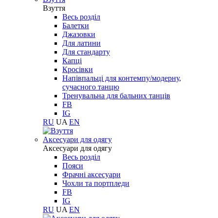
Взуття
Весь розділ
Балетки
Джазовки
Для латини
Для стандарту
Капці
Кросівки
Напівпальці для контемпу/модерну,
сучасного танцю
Тренувальна для бальних танців
FB
IG
RU
UA
EN
Aксесуари для одягу
Aксесуари для одягу
Весь розділ
Пояси
Фрачні аксесуари
Чохли та портпледи
FB
IG
RU
UA
EN