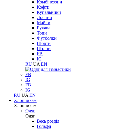
Комбінезони
Кофти
Купальники
Лосини
Майки
Рукава
Топи
Футболки
Шорти
Штани
FB
IG
RU
UA
EN
FB
IG
FB
IG
RU
UA
EN
Хлопчикам
Хлопчикам
Одяг
Одяг
Весь розділ
Гольфи