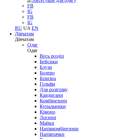
FB
IG
FB
IG
RU
UA
EN
Дівчатам
Дівчатам
Одяг
Одяг
Весь розділ
Бейсики
Блузи
Болеро
Білизна
Гольфи
Для розігріву
Кардигани
Комбінезони
Купальники
Кімоно
Лосини
Майки
Напівкомбінезони
Напівпачки