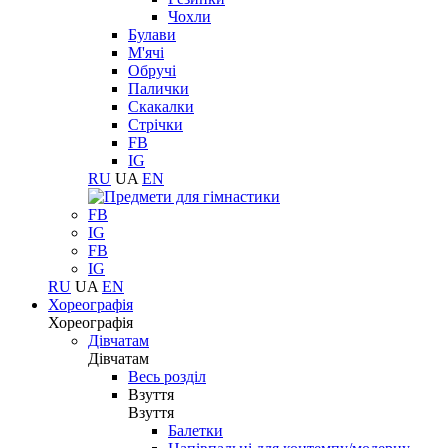
Чохли
Булави
М'ячі
Обручі
Палички
Скакалки
Стрічки
FB
IG
RU
UA
EN
FB
IG
FB
IG
RU
UA
EN
Хореографія
Хореографія
Дівчатам
Дівчатам
Весь розділ
Взуття
Взуття
Балетки