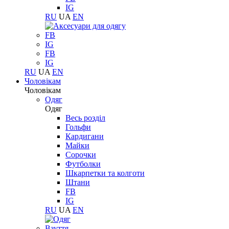
IG
RU
UA
EN
FB
IG
FB
IG
RU
UA
EN
Чоловікам
Чоловікам
Одяг
Одяг
Весь розділ
Гольфи
Кардигани
Майки
Сорочки
Футболки
Шкарпетки та колготи
Штани
FB
IG
RU
UA
EN
Взуття