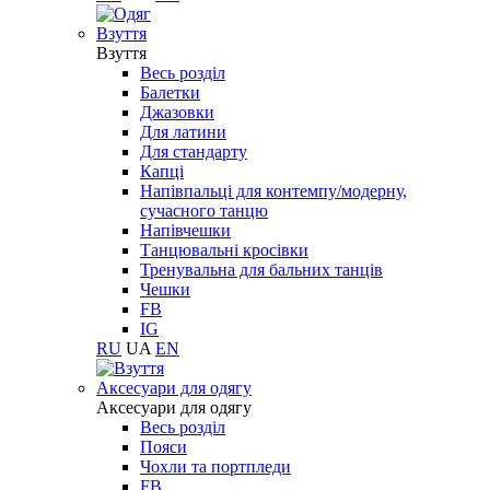
Взуття
Взуття
Весь розділ
Балетки
Джазовки
Для латини
Для стандарту
Капці
Напівпальці для контемпу/модерну,
сучасного танцю
Напівчешки
Танцювальні кросівки
Тренувальна для бальних танців
Чешки
FB
IG
RU
UA
EN
Aксесуари для одягу
Aксесуари для одягу
Весь розділ
Пояси
Чохли та портпледи
FB