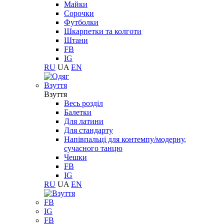
Майки
Сорочки
Футболки
Шкарпетки та колготи
Штани
FB
IG
RU
UA
EN
Взуття
Взуття
Весь розділ
Балетки
Для латини
Для стандарту
Напівпальці для контемпу/модерну,
сучасного танцю
Чешки
FB
IG
RU
UA
EN
FB
IG
FB