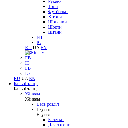
Рукава
Топи
Футболки
Хітони
Шопенки
Шорти
Штани
FB
IG
RU
UA
EN
FB
IG
FB
IG
RU
UA
EN
Бальні танці
Бальні танці
Жінкам
Жінкам
Весь розділ
Взуття
Взуття
Балетки
Для латини