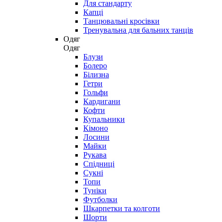
Для стандарту
Капці
Танцювальні кросівки
Тренувальна для бальних танців
Одяг
Одяг
Блузи
Болеро
Білизна
Гетри
Гольфи
Кардигани
Кофти
Купальники
Кімоно
Лосини
Майки
Рукава
Спідниці
Сукні
Топи
Туніки
Футболки
Шкарпетки та колготи
Шорти