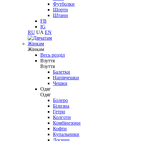
Футболки
Шорти
Штани
FB
IG
RU
UA
EN
Жінкам
Жінкам
Весь розділ
Взуття
Взуття
Балетки
Напівчешки
Чешки
Одяг
Одяг
Болеро
Білизна
Гетри
Колготи
Комбінезони
Кофти
Купальники
Лосини