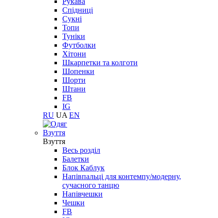
Рукава
Спідниці
Сукні
Топи
Туніки
Футболки
Хітони
Шкарпетки та колготи
Шопенки
Шорти
Штани
FB
IG
RU
UA
EN
Взуття
Взуття
Весь розділ
Балетки
Блок Каблук
Напівпальці для контемпу/модерну,
сучасного танцю
Напівчешки
Чешки
FB