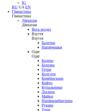
IG
RU
UA
EN
Гімнастика
Гімнастика
Дівчатам
Дівчатам
Весь розділ
Взуття
Взуття
Балетки
Напівчешки
Одяг
Одяг
Болеро
Білизна
Гетри
Колготи
Комбінезони
Кофти
Купальники
Лосини
Майки
Напівкомбінезони
Рукава
Топи