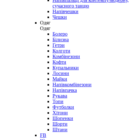
Напівпальці для контемпу/модерну,
сучасного танцю
Напівчешки
Чешки
Одяг
Одяг
Болеро
Білизна
Гетри
Колготи
Комбінезони
Кофти
Купальники
Лосини
Майки
Напівкомбінезони
Напівпачка
Рукава
Топи
Футболки
Хітони
Шопенки
Шорти
Штани
FB