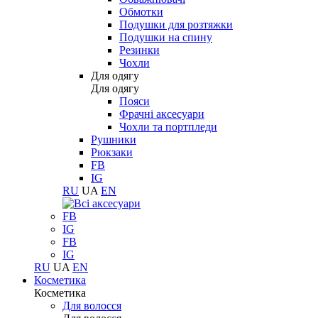
Обмотки
Подушки для розтяжки
Подушки на спину
Резинки
Чохли
Для одягу
Для одягу
Пояси
Фрачні аксесуари
Чохли та портпледи
Рушники
Рюкзаки
FB
IG
RU
UA
EN
FB
IG
FB
IG
RU
UA
EN
Косметика
Косметика
Для волосся