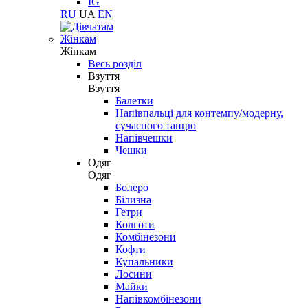
IG
RU
UA
EN
Жінкам
Жінкам
Весь розділ
Взуття
Взуття
Балетки
Напівпальці для контемпу/модерну,
сучасного танцю
Напівчешки
Чешки
Одяг
Одяг
Болеро
Білизна
Гетри
Колготи
Комбінезони
Кофти
Купальники
Лосини
Майки
Напівкомбінезони