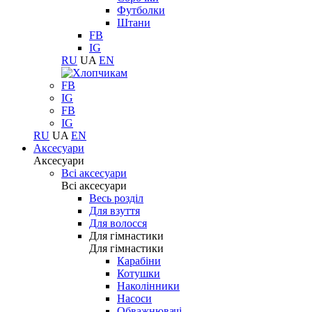
Футболки
Штани
FB
IG
RU
UA
EN
FB
IG
FB
IG
RU
UA
EN
Аксесуари
Аксесуари
Всі аксесуари
Всі аксесуари
Весь розділ
Для взуття
Для волосся
Для гімнастики
Для гімнастики
Карабіни
Котушки
Наколінники
Насоси
Обважнювачі