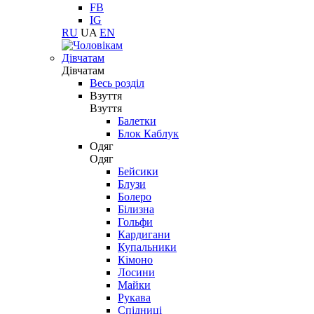
FB
IG
RU
UA
EN
Дівчатам
Дівчатам
Весь розділ
Взуття
Взуття
Балетки
Блок Каблук
Одяг
Одяг
Бейсики
Блузи
Болеро
Білизна
Гольфи
Кардигани
Купальники
Кімоно
Лосини
Майки
Рукава
Спідниці