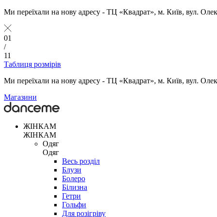
Ми переїхали на нову адресу - ТЦ «Квадрат», м. Київ, вул. Оле
01
/
11
Таблиця розмірів
Ми переїхали на нову адресу - ТЦ «Квадрат», м. Київ, вул. Оле
Магазини
ЖІНКАМ
ЖІНКАМ
Одяг
Одяг
Весь розділ
Блузи
Болеро
Білизна
Гетри
Гольфи
Для розігріву