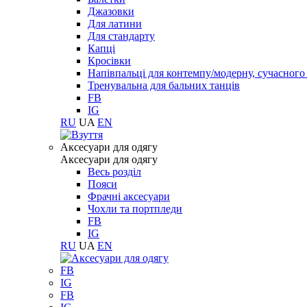
Джазовки
Для латини
Для стандарту
Капці
Кросівки
Напівпальці для контемпу/модерну, сучасног
Тренувальна для бальних танців
FB
IG
RU
UA
EN
Aксесуари для одягу
Aксесуари для одягу
Весь розділ
Пояси
Фрачні аксесуари
Чохли та портпледи
FB
IG
RU
UA
EN
FB
IG
FB