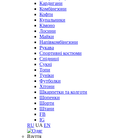
Кардигани
Комбінезони
Кофти
Купальники
Кімоно
Лосини
Майки
Напівкомбінезони
Рукава
Спортивні костюми
Спідниці
Сукні
Топи
Туніки
Футболки
Хітони
Шкарпетки та колготи
Шопенки
Шорти
Штани
FB
IG
RU
UA
EN
Взуття