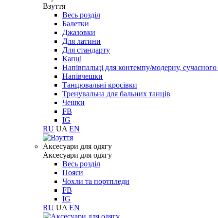
Взуття
Весь розділ
Балетки
Джазовки
Для латини
Для стандарту
Капці
Напівпальці для контемпу/модерну, сучасног
Напівчешки
Танцювальні кросівки
Тренувальна для бальних танців
Чешки
FB
IG
RU
UA
EN
Aксесуари для одягу
Aксесуари для одягу
Весь розділ
Пояси
Чохли та портпледи
FB
IG
RU
UA
EN