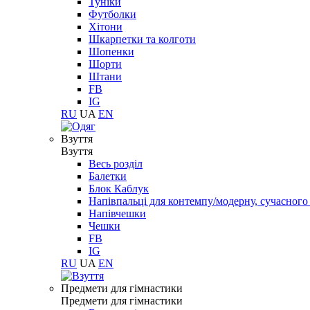
Туніки
Футболки
Хітони
Шкарпетки та колготи
Шопенки
Шорти
Штани
FB
IG
RU
UA
EN
Взуття
Взуття
Весь розділ
Балетки
Блок Каблук
Напівпальці для контемпу/модерну, сучасног
Напівчешки
Чешки
FB
IG
RU
UA
EN
Предмети для гімнастики
Предмети для гімнастики