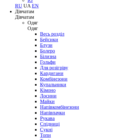
IG
RU
UA
EN
Дівчатам
Дівчатам
Одяг
Одяг
Весь розділ
Бейсики
Блузи
Болеро
Білизна
Гольфи
Для розігріву
Кардигани
Комбінезони
Купальники
Кімоно
Лосини
Майки
Напівкомбінезони
Напівпачки
Рукава
Спідниці
Сукні
Топи