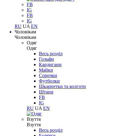
FB
IG
FB
IG
RU
UA
EN
Чоловікам
Чоловікам
Одяг
Одяг
Весь розділ
Гольфи
Кардигани
Майки
Сорочки
Футболки
Шкарпетки та колготи
Штани
FB
IG
RU
UA
EN
Взуття
Взуття
Весь розділ
Балетки