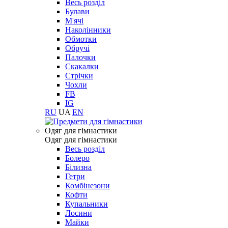
Весь розділ
Булави
М'ячі
Наколінники
Обмотки
Обручі
Палочки
Скакалки
Стрічки
Чохли
FB
IG
RU
UA
EN
Одяг для гімнастики
Одяг для гімнастики
Весь розділ
Болеро
Білизна
Гетри
Комбінезони
Кофти
Купальники
Лосини
Майки