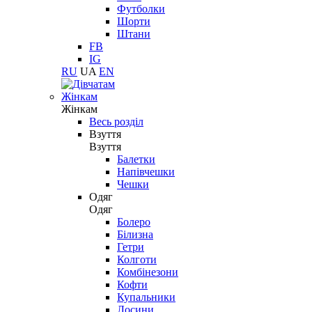
Футболки
Шорти
Штани
FB
IG
RU
UA
EN
Жінкам
Жінкам
Весь розділ
Взуття
Взуття
Балетки
Напівчешки
Чешки
Одяг
Одяг
Болеро
Білизна
Гетри
Колготи
Комбінезони
Кофти
Купальники
Лосини