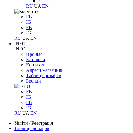
IG
RU
UA
EN
FB
IG
FB
IG
RU
UA
EN
INFO
INFO
Про нас
Каталоги
Контакти
Адреси магазинів
Таблиця розмірів
Бренди
FB
IG
FB
IG
RU
UA
EN
Увійти
/
Реєстрація
Таблиця розмірів