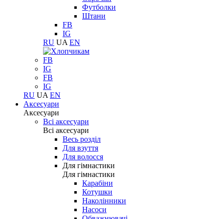
Футболки
Штани
FB
IG
RU
UA
EN
FB
IG
FB
IG
RU
UA
EN
Аксесуари
Аксесуари
Всі аксесуари
Всі аксесуари
Весь розділ
Для взуття
Для волосся
Для гімнастики
Для гімнастики
Карабіни
Котушки
Наколінники
Насоси
Обважнювачі