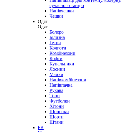
Напівпальці для контемпу/модерну,
сучасного танцю
Напівчешки
Чешки
Одяг
Одяг
Болеро
Білизна
Гетри
Колготи
Комбінезони
Кофти
Купальники
Лосини
Майки
Напівкомбінезони
Напівпачка
Рукава
Топи
Футболки
Хітони
Шопенки
Шорти
Штани
FB