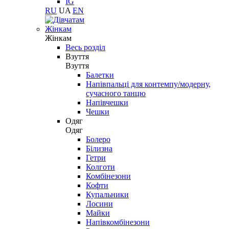
IG
RU
UA
EN
Жінкам
Жінкам
Весь розділ
Взуття
Взуття
Балетки
Напівпальці для контемпу/модерну,
сучасного танцю
Напівчешки
Чешки
Одяг
Одяг
Болеро
Білизна
Гетри
Колготи
Комбінезони
Кофти
Купальники
Лосини
Майки
Напівкомбінезони