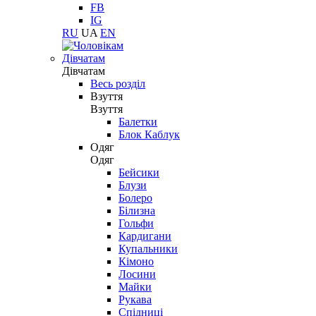
FB
IG
RU
UA
EN
Дівчатам
Дівчатам
Весь розділ
Взуття
Взуття
Балетки
Блок Каблук
Одяг
Одяг
Бейсики
Блузи
Болеро
Білизна
Гольфи
Кардигани
Купальники
Кімоно
Лосини
Майки
Рукава
Спідниці