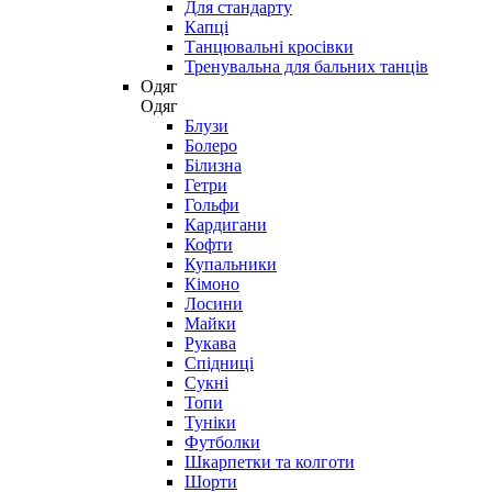
Для стандарту
Капці
Танцювальні кросівки
Тренувальна для бальних танців
Одяг
Одяг
Блузи
Болеро
Білизна
Гетри
Гольфи
Кардигани
Кофти
Купальники
Кімоно
Лосини
Майки
Рукава
Спідниці
Сукні
Топи
Туніки
Футболки
Шкарпетки та колготи
Шорти