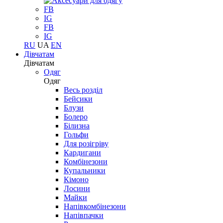
FB
IG
FB
IG
RU
UA
EN
Дівчатам
Дівчатам
Одяг
Одяг
Весь розділ
Бейсики
Блузи
Болеро
Білизна
Гольфи
Для розігріву
Кардигани
Комбінезони
Купальники
Кімоно
Лосини
Майки
Напівкомбінезони
Напівпачки