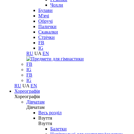
Чохли
Булави
М'ячі
Обручі
Палички
Скакалки
Стрічки
FB
IG
RU
UA
EN
FB
IG
FB
IG
RU
UA
EN
Хореографія
Хореографія
Дівчатам
Дівчатам
Весь розділ
Взуття
Взуття
Балетки