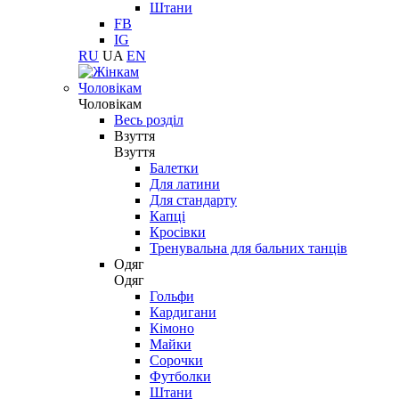
Штани
FB
IG
RU
UA
EN
Чоловікам
Чоловікам
Весь розділ
Взуття
Взуття
Балетки
Для латини
Для стандарту
Капці
Кросівки
Тренувальна для бальних танців
Одяг
Одяг
Гольфи
Кардигани
Кімоно
Майки
Сорочки
Футболки
Штани