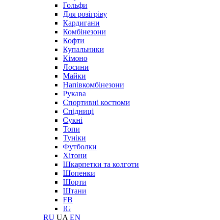
Гольфи
Для розігріву
Кардигани
Комбінезони
Кофти
Купальники
Кімоно
Лосини
Майки
Напівкомбінезони
Рукава
Спортивні костюми
Спідниці
Сукні
Топи
Туніки
Футболки
Хітони
Шкарпетки та колготи
Шопенки
Шорти
Штани
FB
IG
RU
UA
EN