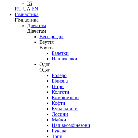
IG
RU
UA
EN
Гімнастика
Гімнастика
Дівчатам
Дівчатам
Весь розділ
Взуття
Взуття
Балетки
Напівчешки
Одяг
Одяг
Болеро
Білизна
Гетри
Колготи
Комбінезони
Кофти
Купальники
Лосини
Майки
Напівкомбінезони
Рукава
Топи