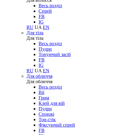
Для волосся
Весь розділ
Спрей
FB
IG
RU
UA
EN
Для тіла
Для тіла
Весь розділ
Пудри
Тонуючий засіб
FB
IG
RU
UA
EN
Для обличчя
Для обличчя
Весь розділ
Вії
Грим
Клей для вій
Пудри
Спонжі
Тон-стік
Фіксуючий спрей
FB