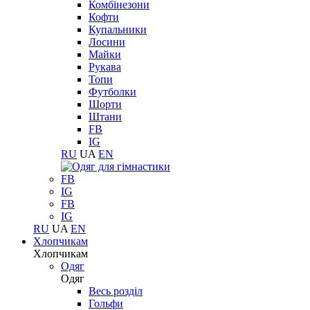
Комбінезони
Кофти
Купальники
Лосини
Майки
Рукава
Топи
Футболки
Шорти
Штани
FB
IG
RU
UA
EN
FB
IG
FB
IG
RU
UA
EN
Хлопчикам
Хлопчикам
Одяг
Одяг
Весь розділ
Гольфи