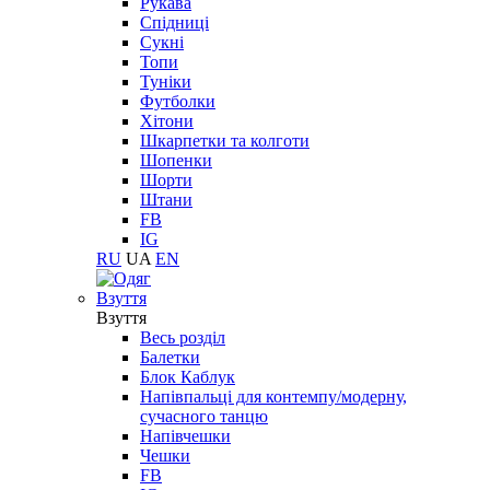
Рукава
Спідниці
Сукні
Топи
Туніки
Футболки
Хітони
Шкарпетки та колготи
Шопенки
Шорти
Штани
FB
IG
RU
UA
EN
Взуття
Взуття
Весь розділ
Балетки
Блок Каблук
Напівпальці для контемпу/модерну,
сучасного танцю
Напівчешки
Чешки
FB