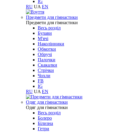
IG
RU
UA
EN
Предмети для гімнастики
Предмети для гімнастики
Весь розділ
Булави
М'ячі
Наколінники
Обмотки
Обручі
Палочки
Скакалки
Стрічки
Чохли
FB
IG
RU
UA
EN
Одяг для гімнастики
Одяг для гімнастики
Весь розділ
Болеро
Білизна
Гетри