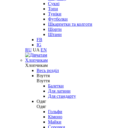
Сукні
Топи
Туніки
Футболки
Шкарпетки та колготи
Шорти
Штани
FB
IG
RU
UA
EN
Хлопчикам
Хлопчикам
Весь розділ
Взуття
Взуття
Балетки
Для латини
Для стандарту
Одяг
Одяг
Гольфи
Кімоно
Майки
Сорочки