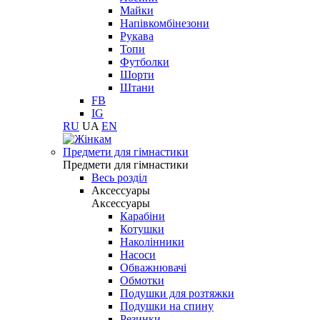
Майки
Напівкомбінезони
Рукава
Топи
Футболки
Шорти
Штани
FB
IG
RU
UA
EN
Предмети для гімнастики
Предмети для гімнастики
Весь розділ
Аксессуары
Аксессуары
Карабіни
Котушки
Наколінники
Насоси
Обважнювачі
Обмотки
Подушки для розтяжки
Подушки на спину
Резинки