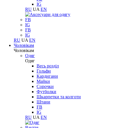
IG
RU
UA
EN
FB
IG
FB
IG
RU
UA
EN
Чоловікам
Чоловікам
Одяг
Одяг
Весь розділ
Гольфи
Кардигани
Майки
Сорочки
Футболки
Шкарпетки та колготи
Штани
FB
IG
RU
UA
EN
Взуття