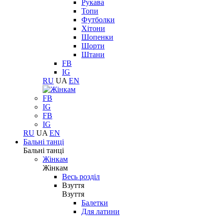
Рукава
Топи
Футболки
Хітони
Шопенки
Шорти
Штани
FB
IG
RU
UA
EN
FB
IG
FB
IG
RU
UA
EN
Бальні танці
Бальні танці
Жінкам
Жінкам
Весь розділ
Взуття
Взуття
Балетки
Для латини