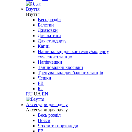
Взуття
Взуття
Весь розділ
Балетки
Джазовки
Для латини
Для стандарту
Капці
Напівпальці для контемпу/модерну,
сучасного танцю
Напівчешки
Танцювальні кросівки
Тренувальна для бальних танців
Чешки
FB
IG
RU
UA
EN
Aксесуари для одягу
Aксесуари для одягу
Весь розділ
Пояси
Чохли та портпледи
FB