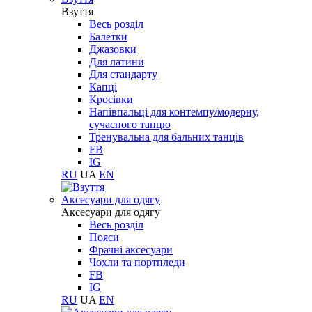
Взуття
Весь розділ
Балетки
Джазовки
Для латини
Для стандарту
Капці
Кросівки
Напівпальці для контемпу/модерну,
сучасного танцю
Тренувальна для бальних танців
FB
IG
RU
UA
EN
Aксесуари для одягу
Aксесуари для одягу
Весь розділ
Пояси
Фрачні аксесуари
Чохли та портпледи
FB
IG
RU
UA
EN