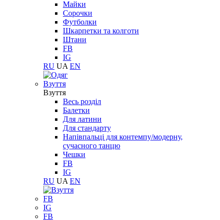
Майки
Сорочки
Футболки
Шкарпетки та колготи
Штани
FB
IG
RU
UA
EN
Взуття
Взуття
Весь розділ
Балетки
Для латини
Для стандарту
Напівпальці для контемпу/модерну,
сучасного танцю
Чешки
FB
IG
RU
UA
EN
FB
IG
FB