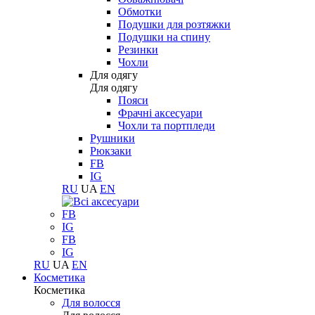
Обмотки
Подушки для розтяжки
Подушки на спину
Резинки
Чохли
Для одягу
Для одягу
Пояси
Фрачні аксесуари
Чохли та портпледи
Рушники
Рюкзаки
FB
IG
RU
UA
EN
FB
IG
FB
IG
RU
UA
EN
Косметика
Косметика
Для волосся