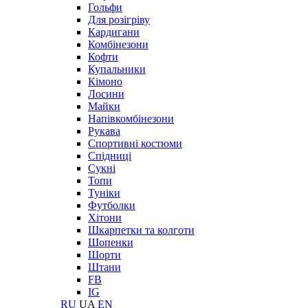
Гольфи
Для розігріву
Кардигани
Комбінезони
Кофти
Купальники
Кімоно
Лосини
Майки
Напівкомбінезони
Рукава
Спортивні костюми
Спідниці
Сукні
Топи
Туніки
Футболки
Хітони
Шкарпетки та колготи
Шопенки
Шорти
Штани
FB
IG
RU
UA
EN