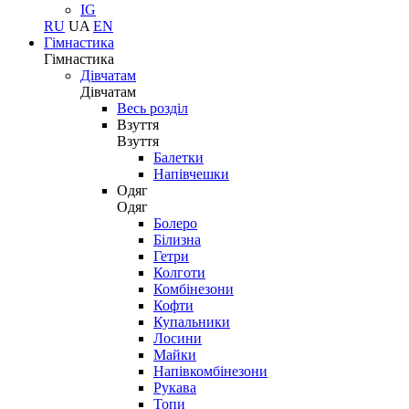
IG
RU
UA
EN
Гімнастика
Гімнастика
Дівчатам
Дівчатам
Весь розділ
Взуття
Взуття
Балетки
Напівчешки
Одяг
Одяг
Болеро
Білизна
Гетри
Колготи
Комбінезони
Кофти
Купальники
Лосини
Майки
Напівкомбінезони
Рукава
Топи