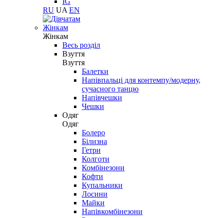
IG
RU
UA
EN
Жінкам
Жінкам
Весь розділ
Взуття
Взуття
Балетки
Напівпальці для контемпу/модерну,
сучасного танцю
Напівчешки
Чешки
Одяг
Одяг
Болеро
Білизна
Гетри
Колготи
Комбінезони
Кофти
Купальники
Лосини
Майки
Напівкомбінезони