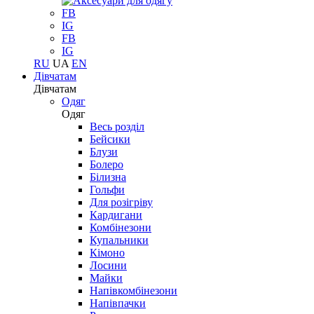
FB
IG
FB
IG
RU
UA
EN
Дівчатам
Дівчатам
Одяг
Одяг
Весь розділ
Бейсики
Блузи
Болеро
Білизна
Гольфи
Для розігріву
Кардигани
Комбінезони
Купальники
Кімоно
Лосини
Майки
Напівкомбінезони
Напівпачки