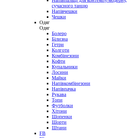
Напівпальці для контемпу/модерну,
сучасного танцю
Напівчешки
Чешки
Одяг
Одяг
Болеро
Білизна
Гетри
Колготи
Комбінезони
Кофти
Купальники
Лосини
Майки
Напівкомбінезони
Напівпачка
Рукава
Топи
Футболки
Хітони
Шопенки
Шорти
Штани
FB