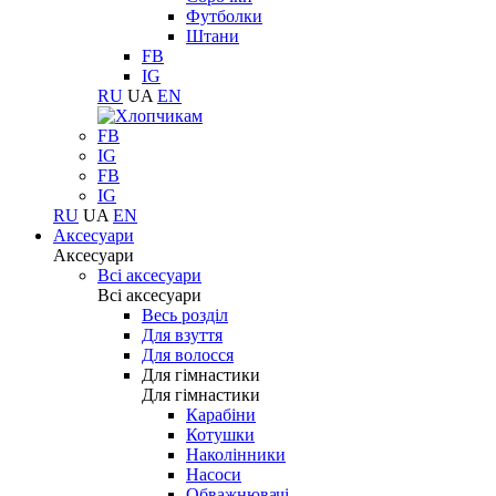
Футболки
Штани
FB
IG
RU
UA
EN
FB
IG
FB
IG
RU
UA
EN
Аксесуари
Аксесуари
Всі аксесуари
Всі аксесуари
Весь розділ
Для взуття
Для волосся
Для гімнастики
Для гімнастики
Карабіни
Котушки
Наколінники
Насоси
Обважнювачі