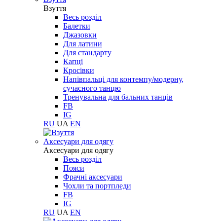
Взуття
Весь розділ
Балетки
Джазовки
Для латини
Для стандарту
Капці
Кросівки
Напівпальці для контемпу/модерну,
сучасного танцю
Тренувальна для бальних танців
FB
IG
RU
UA
EN
Aксесуари для одягу
Aксесуари для одягу
Весь розділ
Пояси
Фрачні аксесуари
Чохли та портпледи
FB
IG
RU
UA
EN