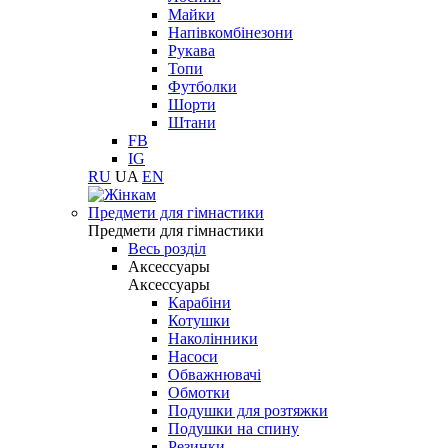
Майки
Напівкомбінезони
Рукава
Топи
Футболки
Шорти
Штани
FB
IG
RU
UA
EN
Предмети для гімнастики
Предмети для гімнастики
Весь розділ
Аксессуары
Аксессуары
Карабіни
Котушки
Наколінники
Насоси
Обважнювачі
Обмотки
Подушки для розтяжки
Подушки на спину
Резинки