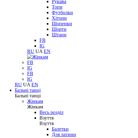
Рукава
Топи
Футболки
Хітони
Шопенки
Шорти
Штани
FB
IG
RU
UA
EN
FB
IG
FB
IG
RU
UA
EN
Бальні танці
Бальні танці
Жінкам
Жінкам
Весь розділ
Взуття
Взуття
Балетки
Для латини