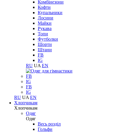
Комбінезони
Кофти
Купальники
Лосини
Майки
Рукава
Топи
Футболки
Шорти
Штани
FB
IG
RU
UA
EN
FB
IG
FB
IG
RU
UA
EN
Хлопчикам
Хлопчикам
Одяг
Одяг
Весь розділ
Гольфи