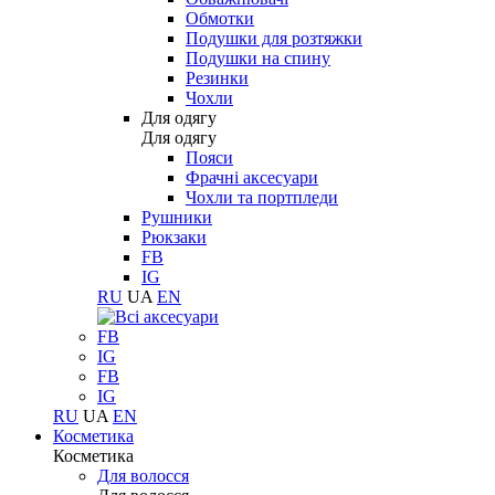
Обмотки
Подушки для розтяжки
Подушки на спину
Резинки
Чохли
Для одягу
Для одягу
Пояси
Фрачні аксесуари
Чохли та портпледи
Рушники
Рюкзаки
FB
IG
RU
UA
EN
FB
IG
FB
IG
RU
UA
EN
Косметика
Косметика
Для волосся