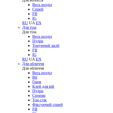
Для волосся
Весь розділ
Спрей
FB
IG
RU
UA
EN
Для тіла
Для тіла
Весь розділ
Пудри
Тонуючий засіб
FB
IG
RU
UA
EN
Для обличчя
Для обличчя
Весь розділ
Вії
Грим
Клей для вій
Пудри
Спонжі
Тон-стік
Фіксуючий спрей
FB