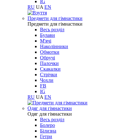
IG
RU
UA
EN
Предмети для гімнастики
Предмети для гімнастики
Весь розділ
Булави
М'ячі
Наколінники
Обмотки
Обручі
Палочки
Скакалки
Стрічки
Чохли
FB
IG
RU
UA
EN
Одяг для гімнастики
Одяг для гімнастики
Весь розділ
Болеро
Білизна
Гетри