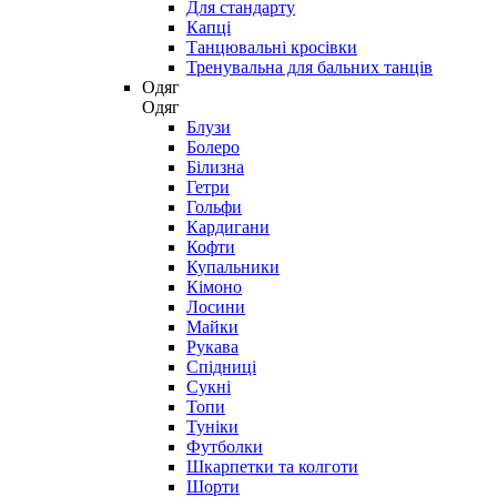
Для стандарту
Капці
Танцювальні кросівки
Тренувальна для бальних танців
Одяг
Одяг
Блузи
Болеро
Білизна
Гетри
Гольфи
Кардигани
Кофти
Купальники
Кімоно
Лосини
Майки
Рукава
Спідниці
Сукні
Топи
Туніки
Футболки
Шкарпетки та колготи
Шорти