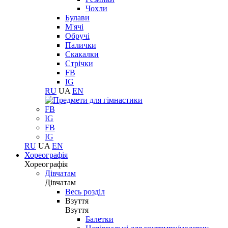
Чохли
Булави
М'ячі
Обручі
Палички
Скакалки
Стрічки
FB
IG
RU
UA
EN
FB
IG
FB
IG
RU
UA
EN
Хореографія
Хореографія
Дівчатам
Дівчатам
Весь розділ
Взуття
Взуття
Балетки