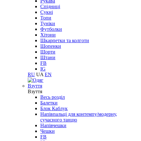
Рукава
Спідниці
Сукні
Топи
Туніки
Футболки
Хітони
Шкарпетки та колготи
Шопенки
Шорти
Штани
FB
IG
RU
UA
EN
Взуття
Взуття
Весь розділ
Балетки
Блок Каблук
Напівпальці для контемпу/модерну,
сучасного танцю
Напівчешки
Чешки
FB