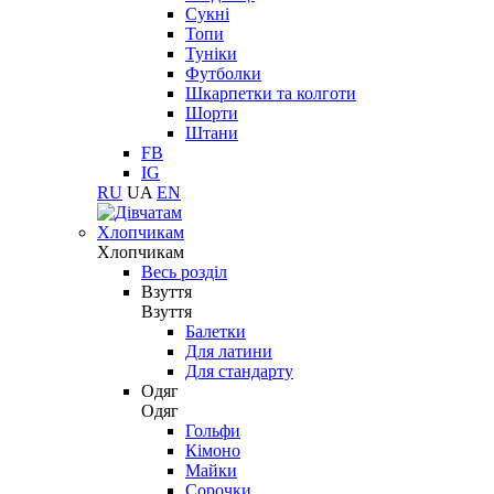
Сукні
Топи
Туніки
Футболки
Шкарпетки та колготи
Шорти
Штани
FB
IG
RU
UA
EN
Хлопчикам
Хлопчикам
Весь розділ
Взуття
Взуття
Балетки
Для латини
Для стандарту
Одяг
Одяг
Гольфи
Кімоно
Майки
Сорочки