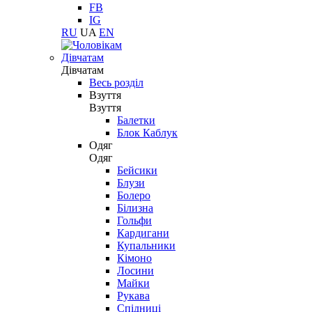
FB
IG
RU
UA
EN
Дівчатам
Дівчатам
Весь розділ
Взуття
Взуття
Балетки
Блок Каблук
Одяг
Одяг
Бейсики
Блузи
Болеро
Білизна
Гольфи
Кардигани
Купальники
Кімоно
Лосини
Майки
Рукава
Спідниці