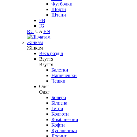
Футболки
Шорти
Штани
FB
IG
RU
UA
EN
Жінкам
Жінкам
Весь розділ
Взуття
Взуття
Балетки
Напівчешки
Чешки
Одяг
Одяг
Болеро
Білизна
Гетри
Колготи
Комбінезони
Кофти
Купальники
Лосини