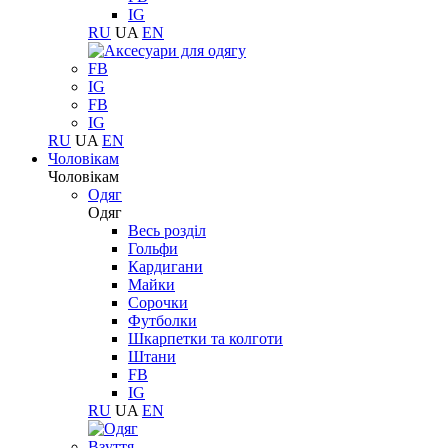
IG
RU
UA
EN
FB
IG
FB
IG
RU
UA
EN
Чоловікам
Чоловікам
Одяг
Одяг
Весь розділ
Гольфи
Кардигани
Майки
Сорочки
Футболки
Шкарпетки та колготи
Штани
FB
IG
RU
UA
EN
Взуття