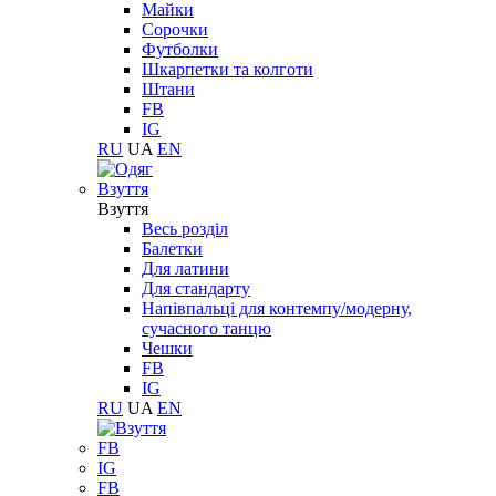
Майки
Сорочки
Футболки
Шкарпетки та колготи
Штани
FB
IG
RU
UA
EN
Взуття
Взуття
Весь розділ
Балетки
Для латини
Для стандарту
Напівпальці для контемпу/модерну,
сучасного танцю
Чешки
FB
IG
RU
UA
EN
FB
IG
FB