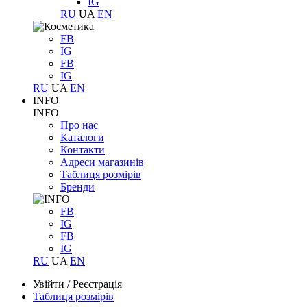
IG
RU
UA
EN
FB
IG
FB
IG
RU
UA
EN
INFO
INFO
Про нас
Каталоги
Контакти
Адреси магазинів
Таблиця розмірів
Бренди
FB
IG
FB
IG
RU
UA
EN
Увійти
/
Реєстрація
Таблиця розмірів