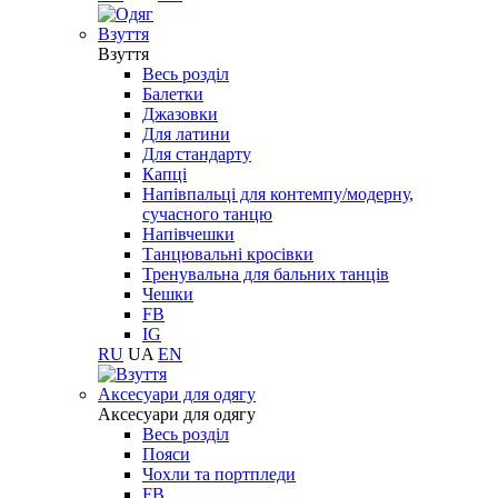
Взуття
Взуття
Весь розділ
Балетки
Джазовки
Для латини
Для стандарту
Капці
Напівпальці для контемпу/модерну,
сучасного танцю
Напівчешки
Танцювальні кросівки
Тренувальна для бальних танців
Чешки
FB
IG
RU
UA
EN
Aксесуари для одягу
Aксесуари для одягу
Весь розділ
Пояси
Чохли та портпледи
FB