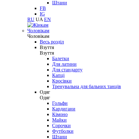
Штани
FB
IG
RU
UA
EN
Чоловікам
Чоловікам
Весь розділ
Взуття
Взуття
Балетки
Для латини
Для стандарту
Капці
Кросівки
Тренувальна для бальних танців
Одяг
Одяг
Гольфи
Кардигани
Кімоно
Майки
Сорочки
Футболки
Штани