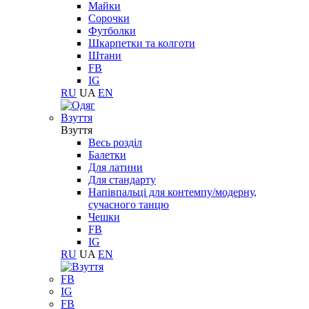
Майки
Сорочки
Футболки
Шкарпетки та колготи
Штани
FB
IG
RU
UA
EN
Взуття
Взуття
Весь розділ
Балетки
Для латини
Для стандарту
Напівпальці для контемпу/модерну,
сучасного танцю
Чешки
FB
IG
RU
UA
EN
FB
IG
FB