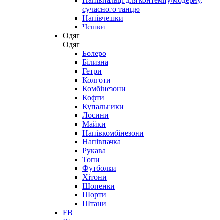
Напівпальці для контемпу/модерну,
сучасного танцю
Напівчешки
Чешки
Одяг
Одяг
Болеро
Білизна
Гетри
Колготи
Комбінезони
Кофти
Купальники
Лосини
Майки
Напівкомбінезони
Напівпачка
Рукава
Топи
Футболки
Хітони
Шопенки
Шорти
Штани
FB