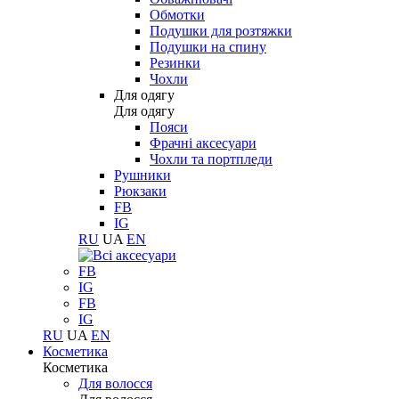
Обмотки
Подушки для розтяжки
Подушки на спину
Резинки
Чохли
Для одягу
Для одягу
Пояси
Фрачні аксесуари
Чохли та портпледи
Рушники
Рюкзаки
FB
IG
RU
UA
EN
FB
IG
FB
IG
RU
UA
EN
Косметика
Косметика
Для волосся