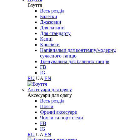
Взуття
Весь розділ
Балетки
Джазовки
Для латини
Для стандарту
Капці
Кросівки
Напівпальці для контемпу/модерну,
сучасного танцю
Тренувальна для бальних танців
FB
IG
RU
UA
EN
Aксесуари для одягу
Aксесуари для одягу
Весь розділ
Пояси
Фрачні аксесуари
Чохли та портпледи
FB
IG
RU
UA
EN