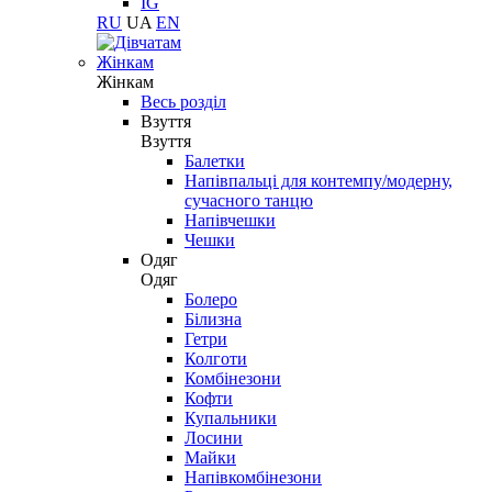
IG
RU
UA
EN
Жінкам
Жінкам
Весь розділ
Взуття
Взуття
Балетки
Напівпальці для контемпу/модерну,
сучасного танцю
Напівчешки
Чешки
Одяг
Одяг
Болеро
Білизна
Гетри
Колготи
Комбінезони
Кофти
Купальники
Лосини
Майки
Напівкомбінезони