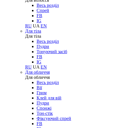
Для волосся
Весь розділ
Спрей
FB
IG
RU
UA
EN
Для тіла
Для тіла
Весь розділ
Пудри
Тонуючий засіб
FB
IG
RU
UA
EN
Для обличчя
Для обличчя
Весь розділ
Вії
Грим
Клей для вій
Пудри
Спонжі
Тон-стік
Фіксуючий спрей
FB