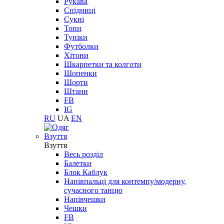
Рукава
Спідниці
Сукні
Топи
Туніки
Футболки
Хітони
Шкарпетки та колготи
Шопенки
Шорти
Штани
FB
IG
RU
UA
EN
Взуття
Взуття
Весь розділ
Балетки
Блок Каблук
Напівпальці для контемпу/модерну,
сучасного танцю
Напівчешки
Чешки
FB