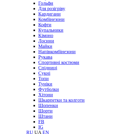
Гольфи
Для розігріву
Кардигани
Комбінезони
Кофти
Купальники
Кімоно
Лосини
Майки
Напівкомбінезони
Рукава
Спортивні костюми
Спідниці
Сукні
Топи
Туніки
Футболки
Хітони
Шкарпетки та колготи
Шопенки
Шорти
Штани
FB
IG
RU
UA
EN