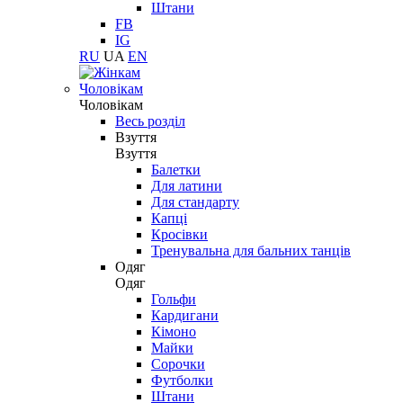
Штани
FB
IG
RU
UA
EN
Чоловікам
Чоловікам
Весь розділ
Взуття
Взуття
Балетки
Для латини
Для стандарту
Капці
Кросівки
Тренувальна для бальних танців
Одяг
Одяг
Гольфи
Кардигани
Кімоно
Майки
Сорочки
Футболки
Штани