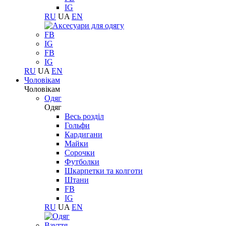
IG
RU
UA
EN
FB
IG
FB
IG
RU
UA
EN
Чоловікам
Чоловікам
Одяг
Одяг
Весь розділ
Гольфи
Кардигани
Майки
Сорочки
Футболки
Шкарпетки та колготи
Штани
FB
IG
RU
UA
EN
Взуття