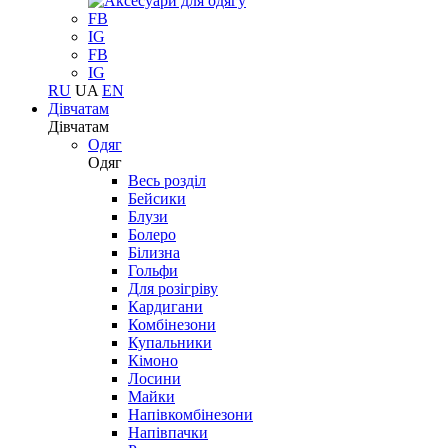
FB
IG
FB
IG
RU
UA
EN
Дівчатам
Дівчатам
Одяг
Одяг
Весь розділ
Бейсики
Блузи
Болеро
Білизна
Гольфи
Для розігріву
Кардигани
Комбінезони
Купальники
Кімоно
Лосини
Майки
Напівкомбінезони
Напівпачки