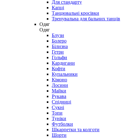
Для стандарту
Капці
Танцювальні кросівки
Тренувальна для бальних танців
Одяг
Одяг
Блузи
Болеро
Білизна
Гетри
Гольфи
Кардигани
Кофти
Купальники
Кімоно
Лосини
Майки
Рукава
Спідниці
Сукні
Топи
Туніки
Футболки
Шкарпетки та колготи
Шорти