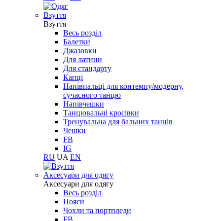
Взуття
Взуття
Весь розділ
Балетки
Джазовки
Для латини
Для стандарту
Капці
Напівпальці для контемпу/модерну,
сучасного танцю
Напівчешки
Танцювальні кросівки
Тренувальна для бальних танців
Чешки
FB
IG
RU
UA
EN
Aксесуари для одягу
Aксесуари для одягу
Весь розділ
Пояси
Чохли та портпледи
FB