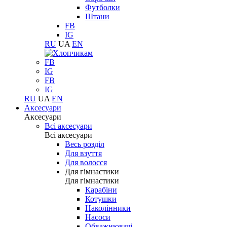
Футболки
Штани
FB
IG
RU
UA
EN
FB
IG
FB
IG
RU
UA
EN
Аксесуари
Аксесуари
Всі аксесуари
Всі аксесуари
Весь розділ
Для взуття
Для волосся
Для гімнастики
Для гімнастики
Карабіни
Котушки
Наколінники
Насоси
Обважнювачі