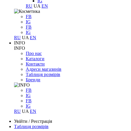
IG
RU
UA
EN
FB
IG
FB
IG
RU
UA
EN
INFO
INFO
Про нас
Каталоги
Контакти
Адреси магазинів
Таблиця розмірів
Бренди
FB
IG
FB
IG
RU
UA
EN
Увійти
/
Реєстрація
Таблиця розмірів