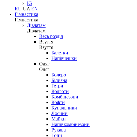
IG
RU
UA
EN
Гімнастика
Гімнастика
Дівчатам
Дівчатам
Весь розділ
Взуття
Взуття
Балетки
Напівчешки
Одяг
Одяг
Болеро
Білизна
Гетри
Колготи
Комбінезони
Кофти
Купальники
Лосини
Майки
Напівкомбінезони
Рукава
Топи