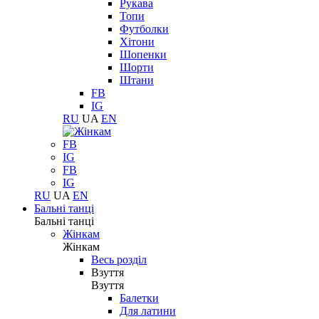
Рукава
Топи
Футболки
Хітони
Шопенки
Шорти
Штани
FB
IG
RU
UA
EN
FB
IG
FB
IG
RU
UA
EN
Бальні танці
Бальні танці
Жінкам
Жінкам
Весь розділ
Взуття
Взуття
Балетки
Для латини