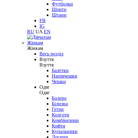
Футболки
Шорти
Штани
FB
IG
RU
UA
EN
Жінкам
Жінкам
Весь розділ
Взуття
Взуття
Балетки
Напівчешки
Чешки
Одяг
Одяг
Болеро
Білизна
Гетри
Колготи
Комбінезони
Кофти
Купальники
Лосини