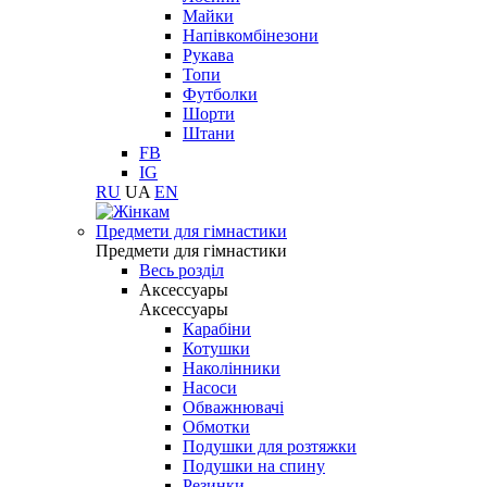
Майки
Напівкомбінезони
Рукава
Топи
Футболки
Шорти
Штани
FB
IG
RU
UA
EN
Предмети для гімнастики
Предмети для гімнастики
Весь розділ
Аксессуары
Аксессуары
Карабіни
Котушки
Наколінники
Насоси
Обважнювачі
Обмотки
Подушки для розтяжки
Подушки на спину
Резинки