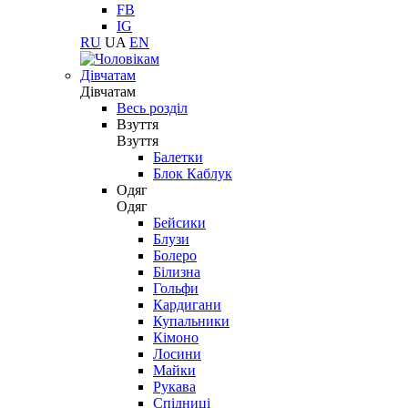
FB
IG
RU
UA
EN
Дівчатам
Дівчатам
Весь розділ
Взуття
Взуття
Балетки
Блок Каблук
Одяг
Одяг
Бейсики
Блузи
Болеро
Білизна
Гольфи
Кардигани
Купальники
Кімоно
Лосини
Майки
Рукава
Спідниці