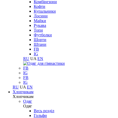
Комбінезони
Кофти
Купальники
Лосини
Майки
Рукава
Топи
Футболки
Шорти
Штани
FB
IG
RU
UA
EN
FB
IG
FB
IG
RU
UA
EN
Хлопчикам
Хлопчикам
Одяг
Одяг
Весь розділ
Гольфи