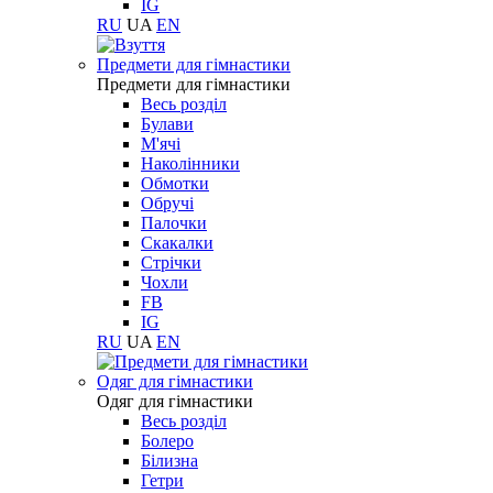
IG
RU
UA
EN
Предмети для гімнастики
Предмети для гімнастики
Весь розділ
Булави
М'ячі
Наколінники
Обмотки
Обручі
Палочки
Скакалки
Стрічки
Чохли
FB
IG
RU
UA
EN
Одяг для гімнастики
Одяг для гімнастики
Весь розділ
Болеро
Білизна
Гетри