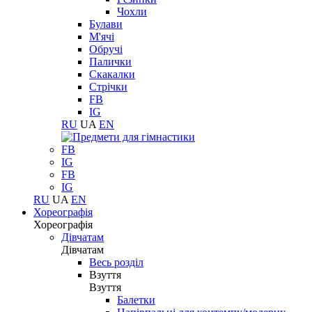
Чохли
Булави
М'ячі
Обручі
Палички
Скакалки
Стрічки
FB
IG
RU
UA
EN
FB
IG
FB
IG
RU
UA
EN
Хореографія
Хореографія
Дівчатам
Дівчатам
Весь розділ
Взуття
Взуття
Балетки