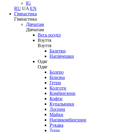
IG
RU
UA
EN
Гімнастика
Гімнастика
Дівчатам
Дівчатам
Весь розділ
Взуття
Взуття
Балетки
Напівчешки
Одяг
Одяг
Болеро
Білизна
Гетри
Колготи
Комбінезони
Кофти
Купальники
Лосини
Майки
Напівкомбінезони
Рукава
Топи