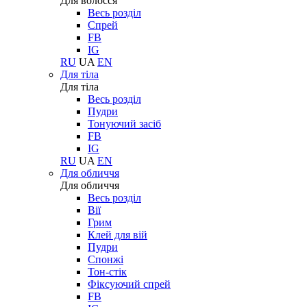
Для волосся
Весь розділ
Спрей
FB
IG
RU
UA
EN
Для тіла
Для тіла
Весь розділ
Пудри
Тонуючий засіб
FB
IG
RU
UA
EN
Для обличчя
Для обличчя
Весь розділ
Вії
Грим
Клей для вій
Пудри
Спонжі
Тон-стік
Фіксуючий спрей
FB