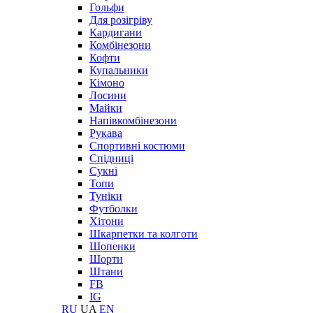
Гольфи
Для розігріву
Кардигани
Комбінезони
Кофти
Купальники
Кімоно
Лосини
Майки
Напівкомбінезони
Рукава
Спортивні костюми
Спідниці
Сукні
Топи
Туніки
Футболки
Хітони
Шкарпетки та колготи
Шопенки
Шорти
Штани
FB
IG
RU
UA
EN