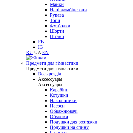
Майки
Напівкомбінезони
Рукава
Топи
Футболки
Шорти
Штани
FB
IG
RU
UA
EN
Предмети для гімнастики
Предмети для гімнастики
Весь розділ
Аксессуары
Аксессуары
Карабіни
Котушки
Наколінники
Насоси
Обважнювачі
Обмотки
Подушки для розтяжки
Подушки на спину
Резинки