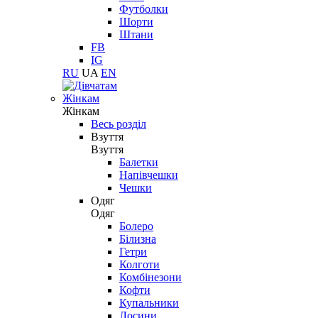
Футболки
Шорти
Штани
FB
IG
RU
UA
EN
Жінкам
Жінкам
Весь розділ
Взуття
Взуття
Балетки
Напівчешки
Чешки
Одяг
Одяг
Болеро
Білизна
Гетри
Колготи
Комбінезони
Кофти
Купальники
Лосини