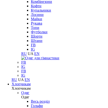
Комбінезони
Кофти
Купальники
Лосини
Майки
Рукава
Топи
Футболки
Шорти
Штани
FB
IG
RU
UA
EN
FB
IG
FB
IG
RU
UA
EN
Хлопчикам
Хлопчикам
Одяг
Одяг
Весь розділ
Гольфи