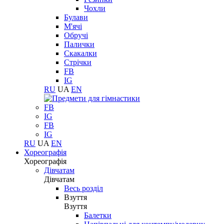
Чохли
Булави
М'ячі
Обручі
Палички
Скакалки
Стрічки
FB
IG
RU
UA
EN
FB
IG
FB
IG
RU
UA
EN
Хореографія
Хореографія
Дівчатам
Дівчатам
Весь розділ
Взуття
Взуття
Балетки