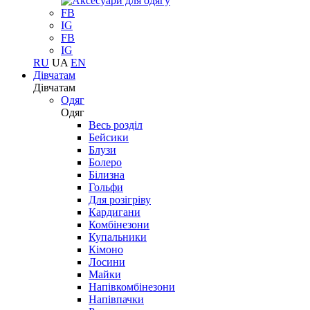
FB
IG
FB
IG
RU
UA
EN
Дівчатам
Дівчатам
Одяг
Одяг
Весь розділ
Бейсики
Блузи
Болеро
Білизна
Гольфи
Для розігріву
Кардигани
Комбінезони
Купальники
Кімоно
Лосини
Майки
Напівкомбінезони
Напівпачки