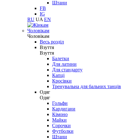
Штани
FB
IG
RU
UA
EN
Чоловікам
Чоловікам
Весь розділ
Взуття
Взуття
Балетки
Для латини
Для стандарту
Капці
Кросівки
Тренувальна для бальних танців
Одяг
Одяг
Гольфи
Кардигани
Кімоно
Майки
Сорочки
Футболки
Штани