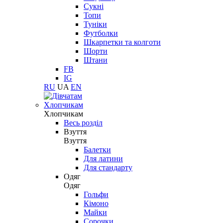
Сукні
Топи
Туніки
Футболки
Шкарпетки та колготи
Шорти
Штани
FB
IG
RU
UA
EN
Хлопчикам
Хлопчикам
Весь розділ
Взуття
Взуття
Балетки
Для латини
Для стандарту
Одяг
Одяг
Гольфи
Кімоно
Майки
Сорочки