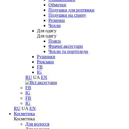
Обмотки
Подушки для розтяжки
Подушки на спину
Резинки
Чохли
Для одягу
Для одягу
Пояси
Фрачні аксесуари
Чохли та портпледи
Рушники
Рюкзаки
FB
IG
RU
UA
EN
FB
IG
FB
IG
RU
UA
EN
Косметика
Косметика
Для волосся