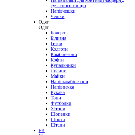
Напівпальці для контемпу/модерну,
сучасного танцю
Напівчешки
Чешки
Одяг
Одяг
Болеро
Білизна
Гетри
Колготи
Комбінезони
Кофти
Купальники
Лосини
Майки
Напівкомбінезони
Напівпачка
Рукава
Топи
Футболки
Хітони
Шопенки
Шорти
Штани
FB