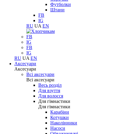
Футболки
Штани
FB
IG
RU
UA
EN
FB
IG
FB
IG
RU
UA
EN
Аксесуари
Аксесуари
Всі аксесуари
Всі аксесуари
Весь розділ
Для взуття
Для волосся
Для гімнастики
Для гімнастики
Карабіни
Котушки
Наколінники
Насоси
Обважнювачі