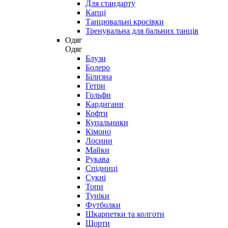
Для стандарту
Капці
Танцювальні кросівки
Тренувальна для бальних танців
Одяг
Одяг
Блузи
Болеро
Білизна
Гетри
Гольфи
Кардигани
Кофти
Купальники
Кімоно
Лосини
Майки
Рукава
Спідниці
Сукні
Топи
Туніки
Футболки
Шкарпетки та колготи
Шорти