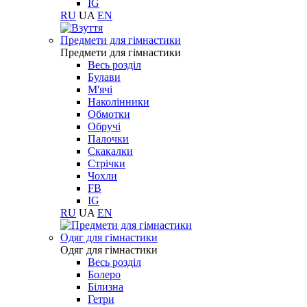
IG
RU
UA
EN
Предмети для гімнастики
Предмети для гімнастики
Весь розділ
Булави
М'ячі
Наколінники
Обмотки
Обручі
Палочки
Скакалки
Стрічки
Чохли
FB
IG
RU
UA
EN
Одяг для гімнастики
Одяг для гімнастики
Весь розділ
Болеро
Білизна
Гетри