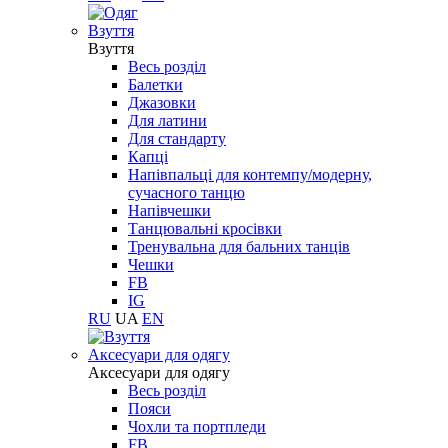
Взуття
Взуття
Весь розділ
Балетки
Джазовки
Для латини
Для стандарту
Капці
Напівпальці для контемпу/модерну,
сучасного танцю
Напівчешки
Танцювальні кросівки
Тренувальна для бальних танців
Чешки
FB
IG
RU
UA
EN
Aксесуари для одягу
Aксесуари для одягу
Весь розділ
Пояси
Чохли та портпледи
FB