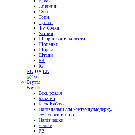
Рукава
Спідниці
Сукні
Топи
Туніки
Футболки
Хітони
Шкарпетки та колготи
Шопенки
Шорти
Штани
FB
IG
RU
UA
EN
Взуття
Взуття
Весь розділ
Балетки
Блок Каблук
Напівпальці для контемпу/модерну,
сучасного танцю
Напівчешки
Чешки
FB