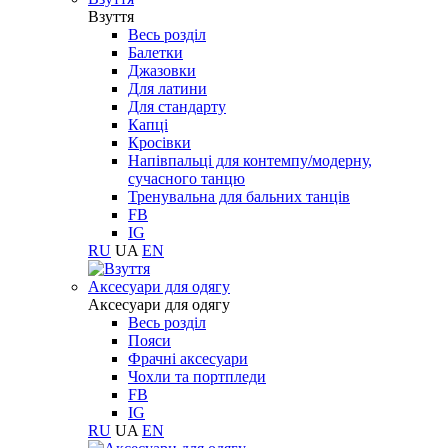
Взуття
Весь розділ
Балетки
Джазовки
Для латини
Для стандарту
Капці
Кросівки
Напівпальці для контемпу/модерну,
сучасного танцю
Тренувальна для бальних танців
FB
IG
RU
UA
EN
Aксесуари для одягу
Aксесуари для одягу
Весь розділ
Пояси
Фрачні аксесуари
Чохли та портпледи
FB
IG
RU
UA
EN