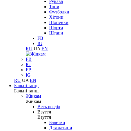
Рукава
Топи
Футболки
Хітони
Шопенки
Шорти
Штани
FB
IG
RU
UA
EN
FB
IG
FB
IG
RU
UA
EN
Бальні танці
Бальні танці
Жінкам
Жінкам
Весь розділ
Взуття
Взуття
Балетки
Для латини