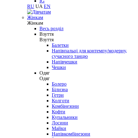
IG
RU
UA
EN
Жінкам
Жінкам
Весь розділ
Взуття
Взуття
Балетки
Напівпальці для контемпу/модерну,
сучасного танцю
Напівчешки
Чешки
Одяг
Одяг
Болеро
Білизна
Гетри
Колготи
Комбінезони
Кофти
Купальники
Лосини
Майки
Напівкомбінезони