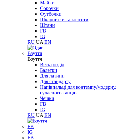
Майки
Сорочки
Футболки
Шкарпетки та колготи
Штани
FB
IG
RU
UA
EN
Взуття
Взуття
Весь розділ
Балетки
Для латини
Для стандарту
Напівпальці для контемпу/модерну,
сучасного танцю
Чешки
FB
IG
RU
UA
EN
FB
IG
FB