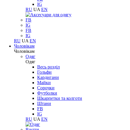
IG
RU
UA
EN
FB
IG
FB
IG
RU
UA
EN
Чоловікам
Чоловікам
Одяг
Одяг
Весь розділ
Гольфи
Кардигани
Майки
Сорочки
Футболки
Шкарпетки та колготи
Штани
FB
IG
RU
UA
EN
Взуття