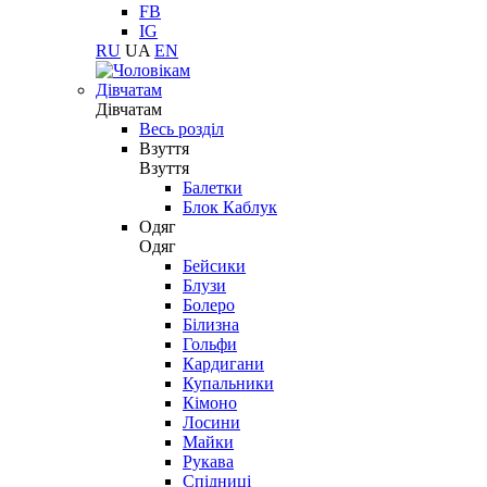
FB
IG
RU
UA
EN
Дівчатам
Дівчатам
Весь розділ
Взуття
Взуття
Балетки
Блок Каблук
Одяг
Одяг
Бейсики
Блузи
Болеро
Білизна
Гольфи
Кардигани
Купальники
Кімоно
Лосини
Майки
Рукава
Спідниці