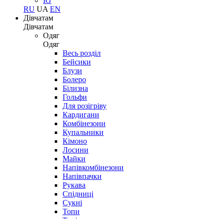
IG
RU
UA
EN
Дівчатам
Дівчатам
Одяг
Одяг
Весь розділ
Бейсики
Блузи
Болеро
Білизна
Гольфи
Для розігріву
Кардигани
Комбінезони
Купальники
Кімоно
Лосини
Майки
Напівкомбінезони
Напівпачки
Рукава
Спідниці
Сукні
Топи