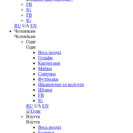
FB
IG
FB
IG
RU
UA
EN
Чоловікам
Чоловікам
Одяг
Одяг
Весь розділ
Гольфи
Кардигани
Майки
Сорочки
Футболки
Шкарпетки та колготи
Штани
FB
IG
RU
UA
EN
Взуття
Взуття
Весь розділ
Балетки