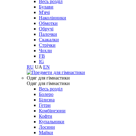
Весь розділ
Булави
М'ячі
Наколінники
Обмотки
Обручі
Палочки
Скакалки
Стрічки
Чохли
FB
IG
RU
UA
EN
Одяг для гімнастики
Одяг для гімнастики
Весь розділ
Болеро
Білизна
Гетри
Комбінезони
Кофти
Купальники
Лосини
Майки