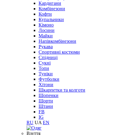
Кардигани
Комбінезони
Кофти
Купальники
Кімоно
Лосини
Майки
Напівкомбінезони
Рукава
Спортивні костюми
Спідниці
Сукні
Топи
Туніки
Футболки
Хітони
Шкарпетки та колготи
Шопенки
Шорти
Штани
FB
IG
RU
UA
EN
Взуття