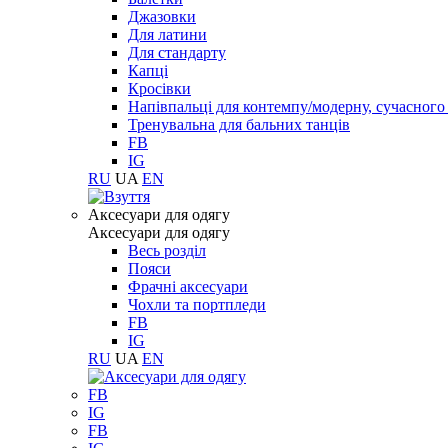
Джазовки
Для латини
Для стандарту
Капці
Кросівки
Напівпальці для контемпу/модерну, сучасног
Тренувальна для бальних танців
FB
IG
RU
UA
EN
Aксесуари для одягу
Aксесуари для одягу
Весь розділ
Пояси
Фрачні аксесуари
Чохли та портпледи
FB
IG
RU
UA
EN
FB
IG
FB