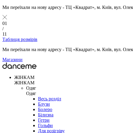
Ми переїхали на нову адресу - ТЦ «Квадрат», м. Київ, вул. Оле
01
/
11
Таблиця розмірів
Ми переїхали на нову адресу - ТЦ «Квадрат», м. Київ, вул. Оле
Магазини
ЖІНКАМ
ЖІНКАМ
Одяг
Одяг
Весь розділ
Блузи
Болеро
Білизна
Гетри
Гольфи
Для розігріву