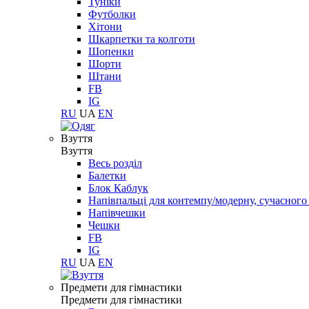
Туніки
Футболки
Хітони
Шкарпетки та колготи
Шопенки
Шорти
Штани
FB
IG
RU
UA
EN
Взуття
Взуття
Весь розділ
Балетки
Блок Каблук
Напівпальці для контемпу/модерну, сучасног
Напівчешки
Чешки
FB
IG
RU
UA
EN
Предмети для гімнастики
Предмети для гімнастики