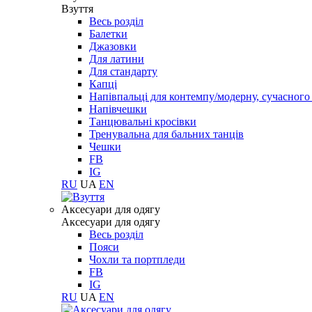
Взуття
Весь розділ
Балетки
Джазовки
Для латини
Для стандарту
Капці
Напівпальці для контемпу/модерну, сучасног
Напівчешки
Танцювальні кросівки
Тренувальна для бальних танців
Чешки
FB
IG
RU
UA
EN
Aксесуари для одягу
Aксесуари для одягу
Весь розділ
Пояси
Чохли та портпледи
FB
IG
RU
UA
EN