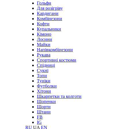
Гольфи
Для розігріву
Кардигани
Комбінезони
Кофти
Купальники
Кімоно
Лосини
Майки
Напівкомбінезони
Рукава
Спортивні костюми
Спідниці
Сукні
Топи
Туніки
Футболки
Хітони
Шкарпетки та колготи
Шопенки
Шорти
Штани
FB
IG
RU
UA
EN