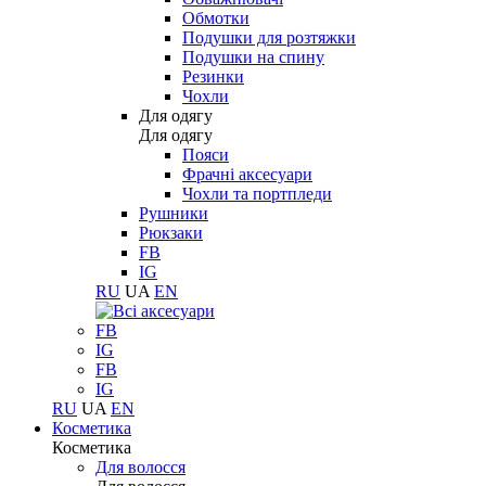
Обмотки
Подушки для розтяжки
Подушки на спину
Резинки
Чохли
Для одягу
Для одягу
Пояси
Фрачні аксесуари
Чохли та портпледи
Рушники
Рюкзаки
FB
IG
RU
UA
EN
FB
IG
FB
IG
RU
UA
EN
Косметика
Косметика
Для волосся