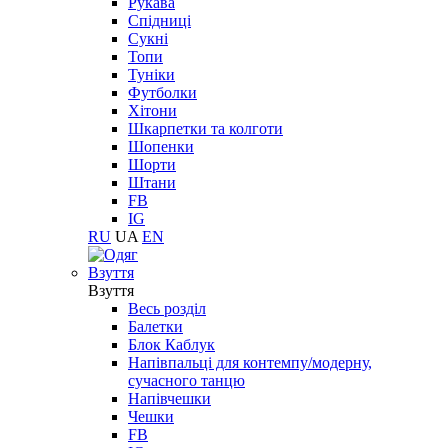
Рукава
Спідниці
Сукні
Топи
Туніки
Футболки
Хітони
Шкарпетки та колготи
Шопенки
Шорти
Штани
FB
IG
RU
UA
EN
Взуття
Взуття
Весь розділ
Балетки
Блок Каблук
Напівпальці для контемпу/модерну,
сучасного танцю
Напівчешки
Чешки
FB