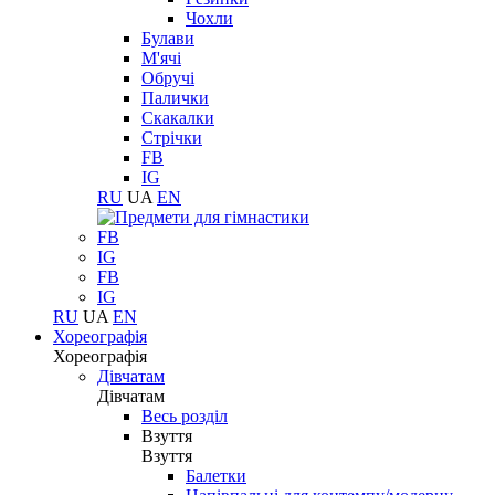
Чохли
Булави
М'ячі
Обручі
Палички
Скакалки
Стрічки
FB
IG
RU
UA
EN
FB
IG
FB
IG
RU
UA
EN
Хореографія
Хореографія
Дівчатам
Дівчатам
Весь розділ
Взуття
Взуття
Балетки