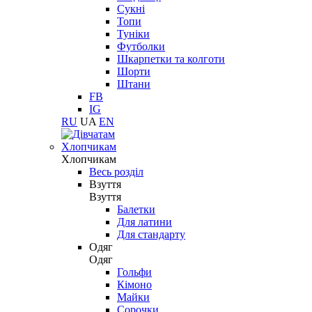
Сукні
Топи
Туніки
Футболки
Шкарпетки та колготи
Шорти
Штани
FB
IG
RU
UA
EN
Хлопчикам
Хлопчикам
Весь розділ
Взуття
Взуття
Балетки
Для латини
Для стандарту
Одяг
Одяг
Гольфи
Кімоно
Майки
Сорочки