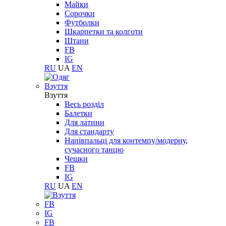
Майки
Сорочки
Футболки
Шкарпетки та колготи
Штани
FB
IG
RU
UA
EN
Взуття
Взуття
Весь розділ
Балетки
Для латини
Для стандарту
Напівпальці для контемпу/модерну,
сучасного танцю
Чешки
FB
IG
RU
UA
EN
FB
IG
FB