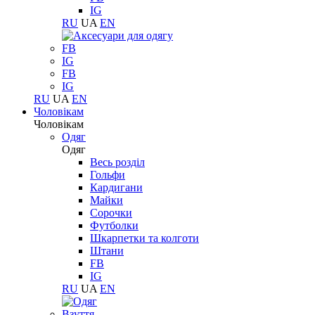
IG
RU
UA
EN
FB
IG
FB
IG
RU
UA
EN
Чоловікам
Чоловікам
Одяг
Одяг
Весь розділ
Гольфи
Кардигани
Майки
Сорочки
Футболки
Шкарпетки та колготи
Штани
FB
IG
RU
UA
EN
Взуття