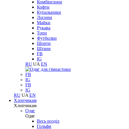
Комбінезони
Кофти
Купальники
Лосини
Майки
Рукава
Топи
Футболки
Шорти
Штани
FB
IG
RU
UA
EN
FB
IG
FB
IG
RU
UA
EN
Хлопчикам
Хлопчикам
Одяг
Одяг
Весь розділ
Гольфи