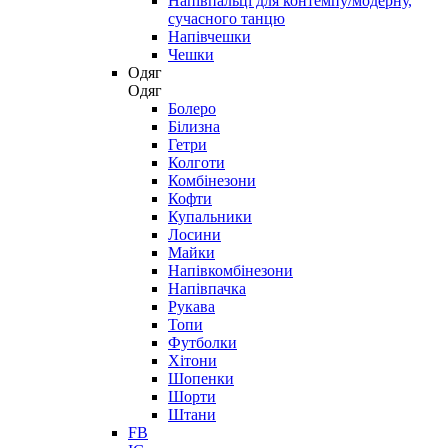
Напівпальці для контемпу/модерну,
сучасного танцю
Напівчешки
Чешки
Одяг
Одяг
Болеро
Білизна
Гетри
Колготи
Комбінезони
Кофти
Купальники
Лосини
Майки
Напівкомбінезони
Напівпачка
Рукава
Топи
Футболки
Хітони
Шопенки
Шорти
Штани
FB