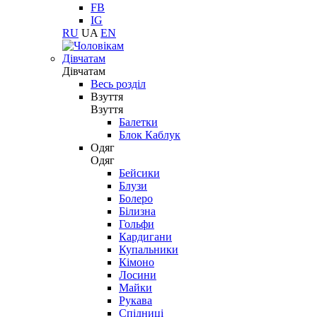
FB
IG
RU
UA
EN
Дівчатам
Дівчатам
Весь розділ
Взуття
Взуття
Балетки
Блок Каблук
Одяг
Одяг
Бейсики
Блузи
Болеро
Білизна
Гольфи
Кардигани
Купальники
Кімоно
Лосини
Майки
Рукава
Спідниці