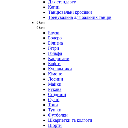
Для стандарту
Капці
Танцювальні кросівки
Тренувальна для бальних танців
Одяг
Одяг
Блузи
Болеро
Білизна
Гетри
Гольфи
Кардигани
Кофти
Купальники
Кімоно
Лосини
Майки
Рукава
Спідниці
Сукні
Топи
Туніки
Футболки
Шкарпетки та колготи
Шорти