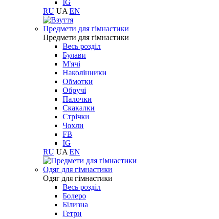
IG
RU
UA
EN
Предмети для гімнастики
Предмети для гімнастики
Весь розділ
Булави
М'ячі
Наколінники
Обмотки
Обручі
Палочки
Скакалки
Стрічки
Чохли
FB
IG
RU
UA
EN
Одяг для гімнастики
Одяг для гімнастики
Весь розділ
Болеро
Білизна
Гетри