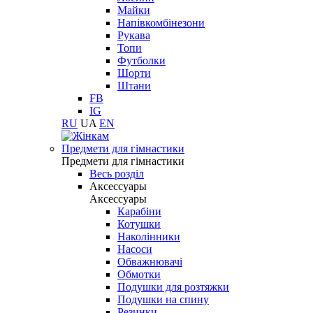
Майки
Напівкомбінезони
Рукава
Топи
Футболки
Шорти
Штани
FB
IG
RU
UA
EN
Предмети для гімнастики
Предмети для гімнастики
Весь розділ
Аксессуары
Аксессуары
Карабіни
Котушки
Наколінники
Насоси
Обважнювачі
Обмотки
Подушки для розтяжки
Подушки на спину
Резинки