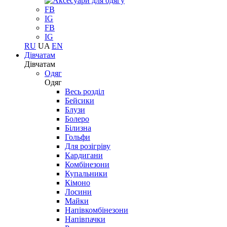
FB
IG
FB
IG
RU
UA
EN
Дівчатам
Дівчатам
Одяг
Одяг
Весь розділ
Бейсики
Блузи
Болеро
Білизна
Гольфи
Для розігріву
Кардигани
Комбінезони
Купальники
Кімоно
Лосини
Майки
Напівкомбінезони
Напівпачки