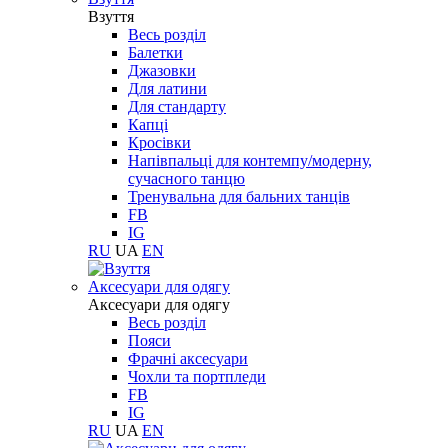
Взуття
Весь розділ
Балетки
Джазовки
Для латини
Для стандарту
Капці
Кросівки
Напівпальці для контемпу/модерну,
сучасного танцю
Тренувальна для бальних танців
FB
IG
RU
UA
EN
Aксесуари для одягу
Aксесуари для одягу
Весь розділ
Пояси
Фрачні аксесуари
Чохли та портпледи
FB
IG
RU
UA
EN