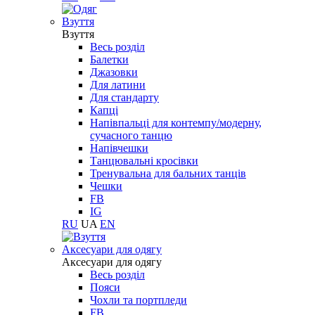
Взуття
Взуття
Весь розділ
Балетки
Джазовки
Для латини
Для стандарту
Капці
Напівпальці для контемпу/модерну,
сучасного танцю
Напівчешки
Танцювальні кросівки
Тренувальна для бальних танців
Чешки
FB
IG
RU
UA
EN
Aксесуари для одягу
Aксесуари для одягу
Весь розділ
Пояси
Чохли та портпледи
FB