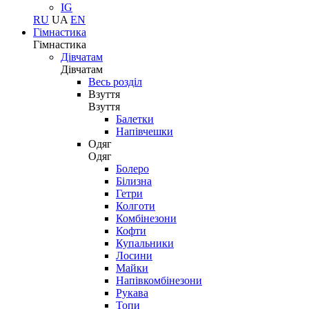
IG
RU
UA
EN
Гімнастика
Гімнастика
Дівчатам
Дівчатам
Весь розділ
Взуття
Взуття
Балетки
Напівчешки
Одяг
Одяг
Болеро
Білизна
Гетри
Колготи
Комбінезони
Кофти
Купальники
Лосини
Майки
Напівкомбінезони
Рукава
Топи