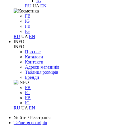
IG
RU
UA
EN
FB
IG
FB
IG
RU
UA
EN
INFO
INFO
Про нас
Каталоги
Контакти
Адреси магазинів
Таблиця розмірів
Бренди
FB
IG
FB
IG
RU
UA
EN
Увійти
/
Реєстрація
Таблиця розмірів