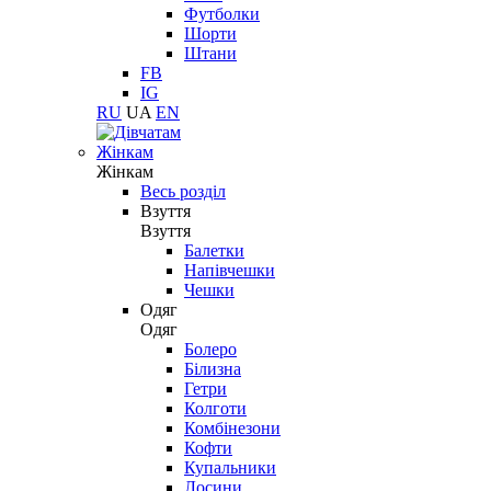
Футболки
Шорти
Штани
FB
IG
RU
UA
EN
Жінкам
Жінкам
Весь розділ
Взуття
Взуття
Балетки
Напівчешки
Чешки
Одяг
Одяг
Болеро
Білизна
Гетри
Колготи
Комбінезони
Кофти
Купальники
Лосини