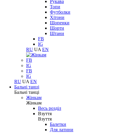
Рукава
Топи
Футболки
Хітони
Шопенки
Шорти
Штани
FB
IG
RU
UA
EN
FB
IG
FB
IG
RU
UA
EN
Бальні танці
Бальні танці
Жінкам
Жінкам
Весь розділ
Взуття
Взуття
Балетки
Для латини