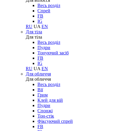
Для волосся
Весь розділ
Спрей
FB
IG
RU
UA
EN
Для тіла
Для тіла
Весь розділ
Пудри
Тонуючий засіб
FB
IG
RU
UA
EN
Для обличчя
Для обличчя
Весь розділ
Вії
Грим
Клей для вій
Пудри
Спонжі
Тон-стік
Фіксуючий спрей
FB