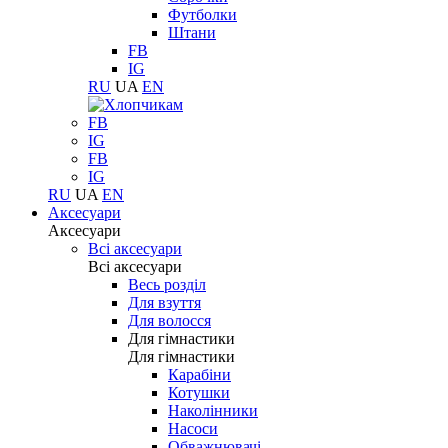
Футболки
Штани
FB
IG
RU
UA
EN
FB
IG
FB
IG
RU
UA
EN
Аксесуари
Аксесуари
Всі аксесуари
Всі аксесуари
Весь розділ
Для взуття
Для волосся
Для гімнастики
Для гімнастики
Карабіни
Котушки
Наколінники
Насоси
Обважнювачі