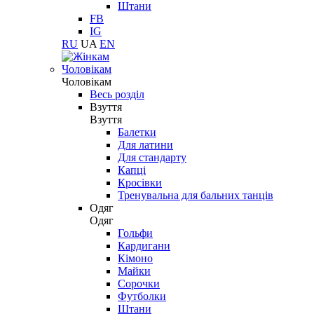
Штани
FB
IG
RU
UA
EN
Чоловікам
Чоловікам
Весь розділ
Взуття
Взуття
Балетки
Для латини
Для стандарту
Капці
Кросівки
Тренувальна для бальних танців
Одяг
Одяг
Гольфи
Кардигани
Кімоно
Майки
Сорочки
Футболки
Штани