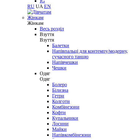
IG
RU
UA
EN
Жінкам
Жінкам
Весь розділ
Взуття
Взуття
Балетки
Напівпальці для контемпу/модерну,
сучасного танцю
Напівчешки
Чешки
Одяг
Одяг
Болеро
Білизна
Гетри
Колготи
Комбінезони
Кофти
Купальники
Лосини
Майки
Напівкомбінезони