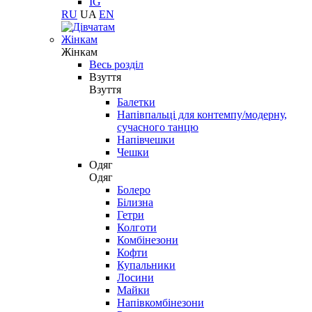
IG
RU
UA
EN
Жінкам
Жінкам
Весь розділ
Взуття
Взуття
Балетки
Напівпальці для контемпу/модерну,
сучасного танцю
Напівчешки
Чешки
Одяг
Одяг
Болеро
Білизна
Гетри
Колготи
Комбінезони
Кофти
Купальники
Лосини
Майки
Напівкомбінезони