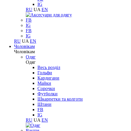
IG
RU
UA
EN
FB
IG
FB
IG
RU
UA
EN
Чоловікам
Чоловікам
Одяг
Одяг
Весь розділ
Гольфи
Кардигани
Майки
Сорочки
Футболки
Шкарпетки та колготи
Штани
FB
IG
RU
UA
EN
Взуття