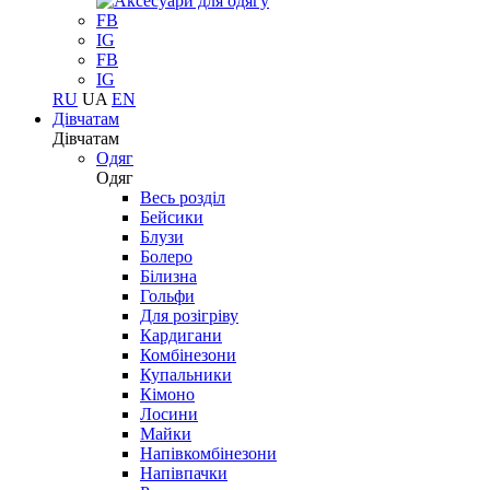
FB
IG
FB
IG
RU
UA
EN
Дівчатам
Дівчатам
Одяг
Одяг
Весь розділ
Бейсики
Блузи
Болеро
Білизна
Гольфи
Для розігріву
Кардигани
Комбінезони
Купальники
Кімоно
Лосини
Майки
Напівкомбінезони
Напівпачки