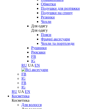
Обмотки
Подушки для розтяжки
Подушки на спину
Резинки
Чохли
Для одягу
Для одягу
Пояси
Фрачні аксесуари
Чохли та портпледи
Рушники
Рюкзаки
FB
IG
RU
UA
EN
FB
IG
FB
IG
RU
UA
EN
Косметика
Косметика
Для волосся