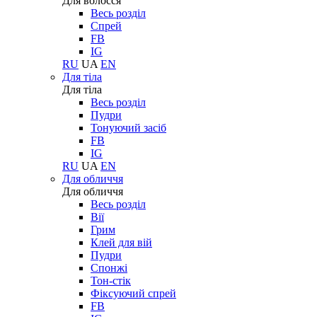
Для волосся
Весь розділ
Спрей
FB
IG
RU
UA
EN
Для тіла
Для тіла
Весь розділ
Пудри
Тонуючий засіб
FB
IG
RU
UA
EN
Для обличчя
Для обличчя
Весь розділ
Вії
Грим
Клей для вій
Пудри
Спонжі
Тон-стік
Фіксуючий спрей
FB