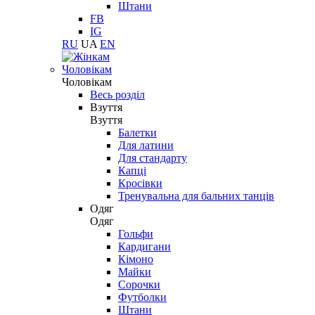
Штани
FB
IG
RU
UA
EN
Чоловікам
Чоловікам
Весь розділ
Взуття
Взуття
Балетки
Для латини
Для стандарту
Капці
Кросівки
Тренувальна для бальних танців
Одяг
Одяг
Гольфи
Кардигани
Кімоно
Майки
Сорочки
Футболки
Штани