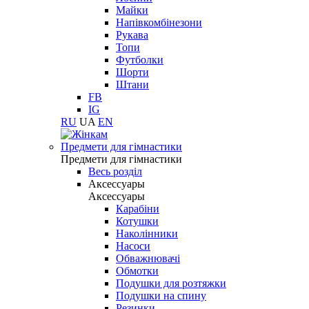
Майки
Напівкомбінезони
Рукава
Топи
Футболки
Шорти
Штани
FB
IG
RU
UA
EN
Предмети для гімнастики
Предмети для гімнастики
Весь розділ
Аксессуары
Аксессуары
Карабіни
Котушки
Наколінники
Насоси
Обважнювачі
Обмотки
Подушки для розтяжки
Подушки на спину
Резинки