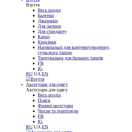
Взуття
Весь розділ
Балетки
Джазовки
Для латини
Для стандарту
Капці
Кросівки
Напівпальці для контемпу/модерну,
сучасного танцю
Тренувальна для бальних танців
FB
IG
RU
UA
EN
Aксесуари для одягу
Aксесуари для одягу
Весь розділ
Пояси
Фрачні аксесуари
Чохли та портпледи
FB
IG
RU
UA
EN