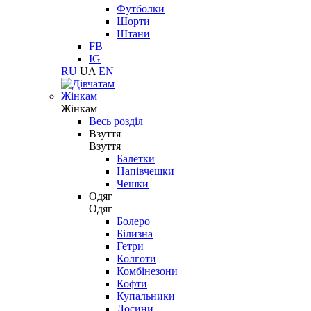
Футболки
Шорти
Штани
FB
IG
RU
UA
EN
Жінкам
Жінкам
Весь розділ
Взуття
Взуття
Балетки
Напівчешки
Чешки
Одяг
Одяг
Болеро
Білизна
Гетри
Колготи
Комбінезони
Кофти
Купальники
Лосини