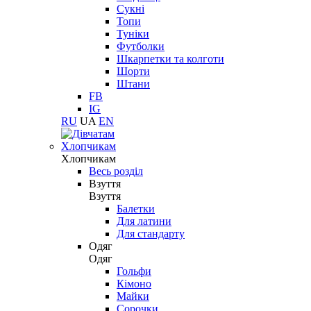
Сукні
Топи
Туніки
Футболки
Шкарпетки та колготи
Шорти
Штани
FB
IG
RU
UA
EN
Хлопчикам
Хлопчикам
Весь розділ
Взуття
Взуття
Балетки
Для латини
Для стандарту
Одяг
Одяг
Гольфи
Кімоно
Майки
Сорочки