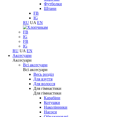
Футболки
Штани
FB
IG
RU
UA
EN
FB
IG
FB
IG
RU
UA
EN
Аксесуари
Аксесуари
Всі аксесуари
Всі аксесуари
Весь розділ
Для взуття
Для волосся
Для гімнастики
Для гімнастики
Карабіни
Котушки
Наколінники
Насоси
Обважнювачі