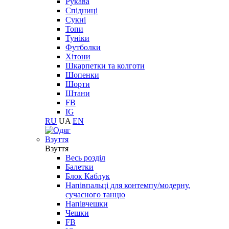
Рукава
Спідниці
Сукні
Топи
Туніки
Футболки
Хітони
Шкарпетки та колготи
Шопенки
Шорти
Штани
FB
IG
RU
UA
EN
Взуття
Взуття
Весь розділ
Балетки
Блок Каблук
Напівпальці для контемпу/модерну,
сучасного танцю
Напівчешки
Чешки
FB