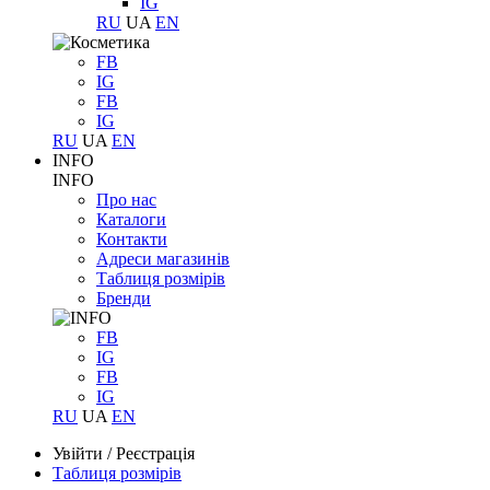
IG
RU
UA
EN
FB
IG
FB
IG
RU
UA
EN
INFO
INFO
Про нас
Каталоги
Контакти
Адреси магазинів
Таблиця розмірів
Бренди
FB
IG
FB
IG
RU
UA
EN
Увійти
/
Реєстрація
Таблиця розмірів