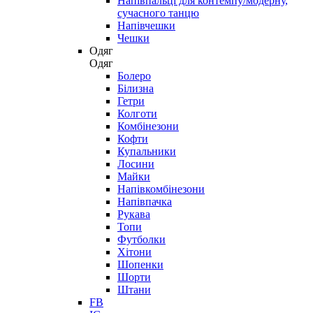
Напівпальці для контемпу/модерну,
сучасного танцю
Напівчешки
Чешки
Одяг
Одяг
Болеро
Білизна
Гетри
Колготи
Комбінезони
Кофти
Купальники
Лосини
Майки
Напівкомбінезони
Напівпачка
Рукава
Топи
Футболки
Хітони
Шопенки
Шорти
Штани
FB