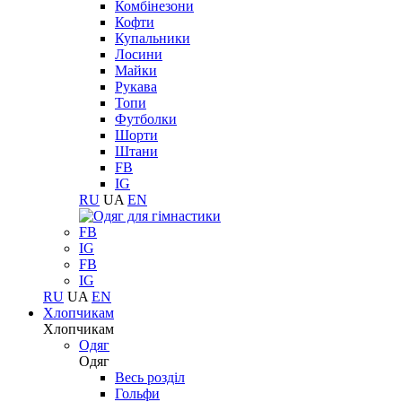
Комбінезони
Кофти
Купальники
Лосини
Майки
Рукава
Топи
Футболки
Шорти
Штани
FB
IG
RU
UA
EN
FB
IG
FB
IG
RU
UA
EN
Хлопчикам
Хлопчикам
Одяг
Одяг
Весь розділ
Гольфи