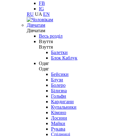
FB
IG
RU
UA
EN
Дівчатам
Дівчатам
Весь розділ
Взуття
Взуття
Балетки
Блок Каблук
Одяг
Одяг
Бейсики
Блузи
Болеро
Білизна
Гольфи
Кардигани
Купальники
Кімоно
Лосини
Майки
Рукава
Спідниці