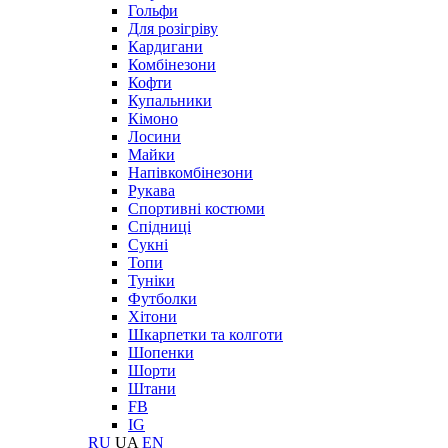
Гольфи
Для розігріву
Кардигани
Комбінезони
Кофти
Купальники
Кімоно
Лосини
Майки
Напівкомбінезони
Рукава
Спортивні костюми
Спідниці
Сукні
Топи
Туніки
Футболки
Хітони
Шкарпетки та колготи
Шопенки
Шорти
Штани
FB
IG
RU
UA
EN