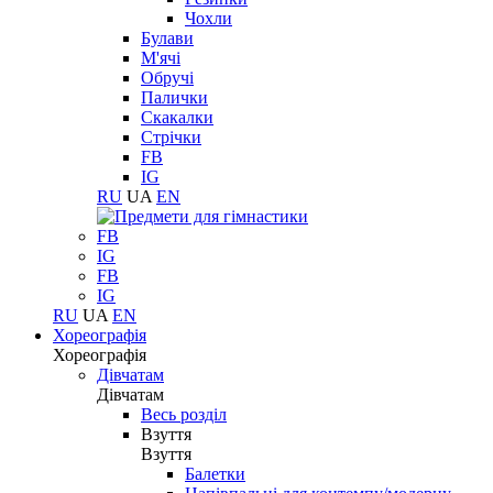
Чохли
Булави
М'ячі
Обручі
Палички
Скакалки
Стрічки
FB
IG
RU
UA
EN
FB
IG
FB
IG
RU
UA
EN
Хореографія
Хореографія
Дівчатам
Дівчатам
Весь розділ
Взуття
Взуття
Балетки