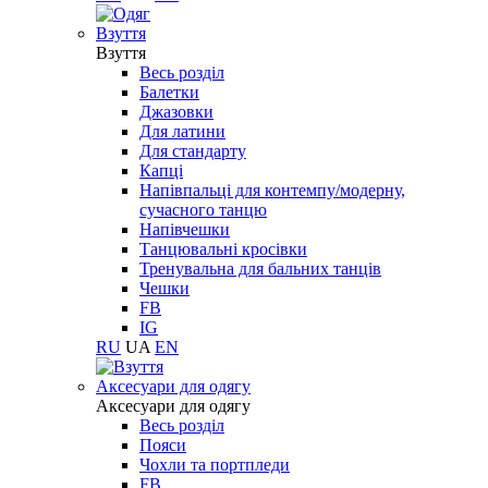
Взуття
Взуття
Весь розділ
Балетки
Джазовки
Для латини
Для стандарту
Капці
Напівпальці для контемпу/модерну,
сучасного танцю
Напівчешки
Танцювальні кросівки
Тренувальна для бальних танців
Чешки
FB
IG
RU
UA
EN
Aксесуари для одягу
Aксесуари для одягу
Весь розділ
Пояси
Чохли та портпледи
FB