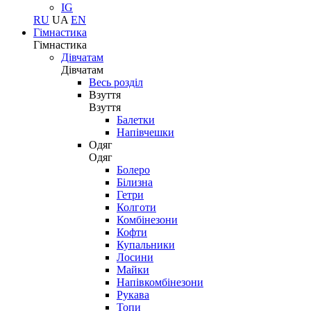
IG
RU
UA
EN
Гімнастика
Гімнастика
Дівчатам
Дівчатам
Весь розділ
Взуття
Взуття
Балетки
Напівчешки
Одяг
Одяг
Болеро
Білизна
Гетри
Колготи
Комбінезони
Кофти
Купальники
Лосини
Майки
Напівкомбінезони
Рукава
Топи