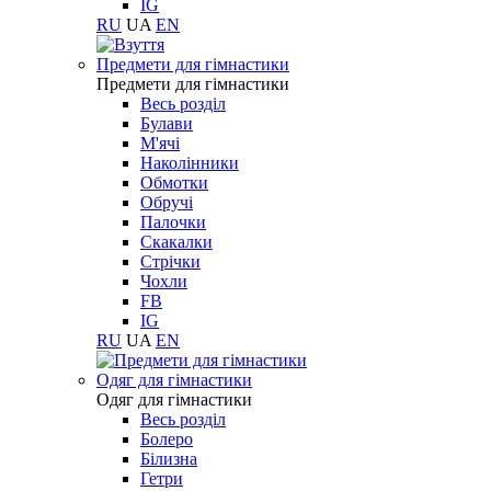
IG
RU
UA
EN
Предмети для гімнастики
Предмети для гімнастики
Весь розділ
Булави
М'ячі
Наколінники
Обмотки
Обручі
Палочки
Скакалки
Стрічки
Чохли
FB
IG
RU
UA
EN
Одяг для гімнастики
Одяг для гімнастики
Весь розділ
Болеро
Білизна
Гетри