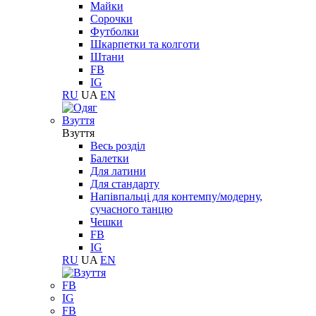
Майки
Сорочки
Футболки
Шкарпетки та колготи
Штани
FB
IG
RU
UA
EN
Взуття
Взуття
Весь розділ
Балетки
Для латини
Для стандарту
Напівпальці для контемпу/модерну,
сучасного танцю
Чешки
FB
IG
RU
UA
EN
FB
IG
FB