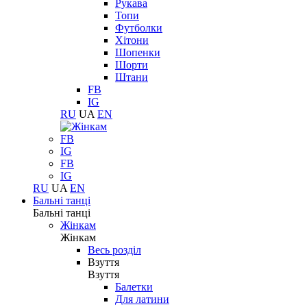
Рукава
Топи
Футболки
Хітони
Шопенки
Шорти
Штани
FB
IG
RU
UA
EN
FB
IG
FB
IG
RU
UA
EN
Бальні танці
Бальні танці
Жінкам
Жінкам
Весь розділ
Взуття
Взуття
Балетки
Для латини