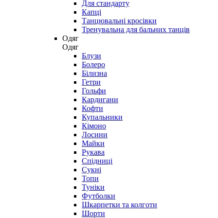
Для стандарту
Капці
Танцювальні кросівки
Тренувальна для бальних танців
Одяг
Одяг
Блузи
Болеро
Білизна
Гетри
Гольфи
Кардигани
Кофти
Купальники
Кімоно
Лосини
Майки
Рукава
Спідниці
Сукні
Топи
Туніки
Футболки
Шкарпетки та колготи
Шорти