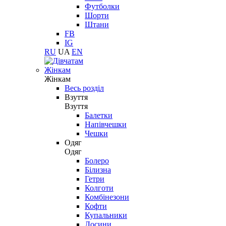
Футболки
Шорти
Штани
FB
IG
RU
UA
EN
Жінкам
Жінкам
Весь розділ
Взуття
Взуття
Балетки
Напівчешки
Чешки
Одяг
Одяг
Болеро
Білизна
Гетри
Колготи
Комбінезони
Кофти
Купальники
Лосини