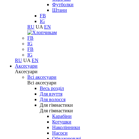
Футболки
Штани
FB
IG
RU
UA
EN
FB
IG
FB
IG
RU
UA
EN
Аксесуари
Аксесуари
Всі аксесуари
Всі аксесуари
Весь розділ
Для взуття
Для волосся
Для гімнастики
Для гімнастики
Карабіни
Котушки
Наколінники
Насоси
Обважнювачі