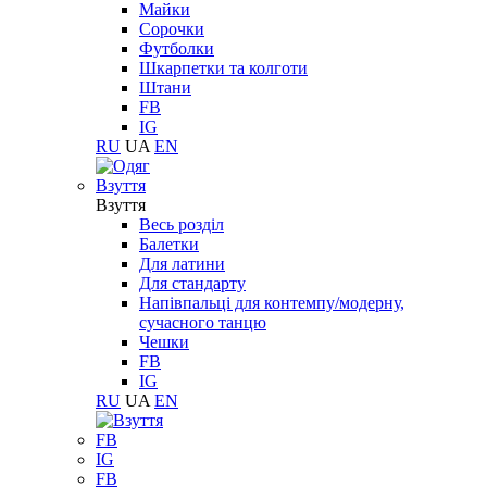
Майки
Сорочки
Футболки
Шкарпетки та колготи
Штани
FB
IG
RU
UA
EN
Взуття
Взуття
Весь розділ
Балетки
Для латини
Для стандарту
Напівпальці для контемпу/модерну,
сучасного танцю
Чешки
FB
IG
RU
UA
EN
FB
IG
FB