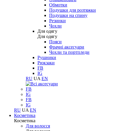
Обмотки
Подушки для розтяжки
Подушки на спину
Резинки
Чохли
Для одягу
Для одягу
Пояси
Фрачні аксесуари
Чохли та портпледи
Рушники
Рюкзаки
FB
IG
RU
UA
EN
FB
IG
FB
IG
RU
UA
EN
Косметика
Косметика
Для волосся