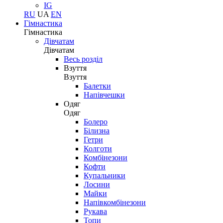
IG
RU
UA
EN
Гімнастика
Гімнастика
Дівчатам
Дівчатам
Весь розділ
Взуття
Взуття
Балетки
Напівчешки
Одяг
Одяг
Болеро
Білизна
Гетри
Колготи
Комбінезони
Кофти
Купальники
Лосини
Майки
Напівкомбінезони
Рукава
Топи