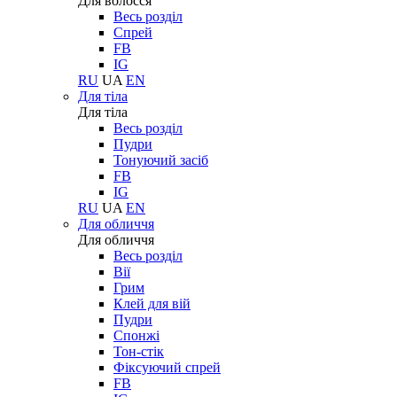
Для волосся
Весь розділ
Спрей
FB
IG
RU
UA
EN
Для тіла
Для тіла
Весь розділ
Пудри
Тонуючий засіб
FB
IG
RU
UA
EN
Для обличчя
Для обличчя
Весь розділ
Вії
Грим
Клей для вій
Пудри
Спонжі
Тон-стік
Фіксуючий спрей
FB