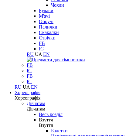
Чохли
Булави
М'ячі
Обручі
Палички
Скакалки
Стрічки
FB
IG
RU
UA
EN
FB
IG
FB
IG
RU
UA
EN
Хореографія
Хореографія
Дівчатам
Дівчатам
Весь розділ
Взуття
Взуття
Балетки