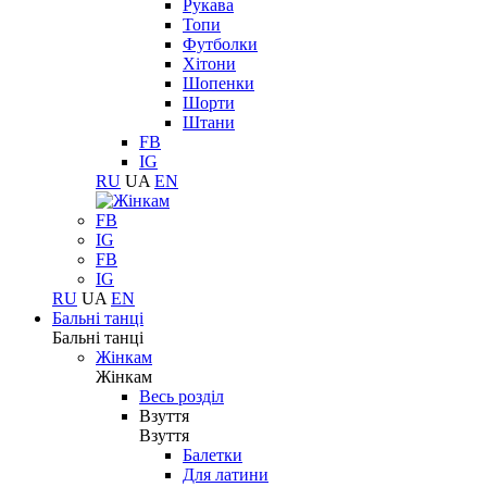
Рукава
Топи
Футболки
Хітони
Шопенки
Шорти
Штани
FB
IG
RU
UA
EN
FB
IG
FB
IG
RU
UA
EN
Бальні танці
Бальні танці
Жінкам
Жінкам
Весь розділ
Взуття
Взуття
Балетки
Для латини