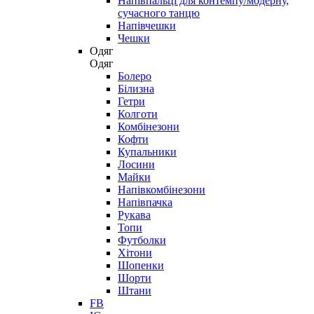
Напівпальці для контемпу/модерну,
сучасного танцю
Напівчешки
Чешки
Одяг
Одяг
Болеро
Білизна
Гетри
Колготи
Комбінезони
Кофти
Купальники
Лосини
Майки
Напівкомбінезони
Напівпачка
Рукава
Топи
Футболки
Хітони
Шопенки
Шорти
Штани
FB