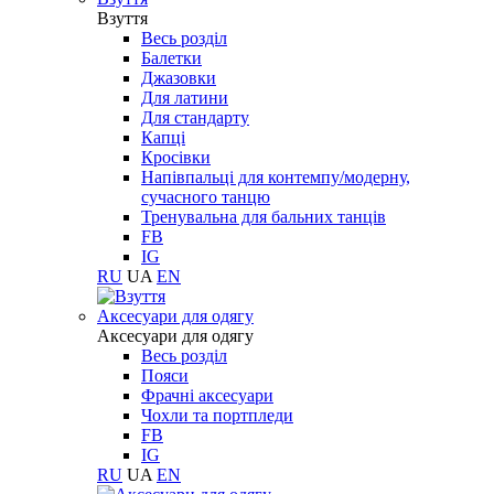
Взуття
Весь розділ
Балетки
Джазовки
Для латини
Для стандарту
Капці
Кросівки
Напівпальці для контемпу/модерну,
сучасного танцю
Тренувальна для бальних танців
FB
IG
RU
UA
EN
Aксесуари для одягу
Aксесуари для одягу
Весь розділ
Пояси
Фрачні аксесуари
Чохли та портпледи
FB
IG
RU
UA
EN