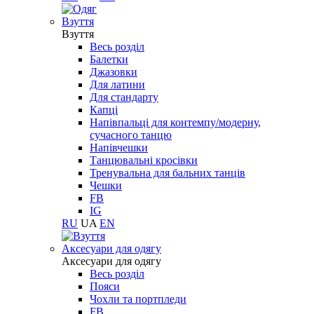
Взуття
Взуття
Весь розділ
Балетки
Джазовки
Для латини
Для стандарту
Капці
Напівпальці для контемпу/модерну,
сучасного танцю
Напівчешки
Танцювальні кросівки
Тренувальна для бальних танців
Чешки
FB
IG
RU
UA
EN
Aксесуари для одягу
Aксесуари для одягу
Весь розділ
Пояси
Чохли та портпледи
FB