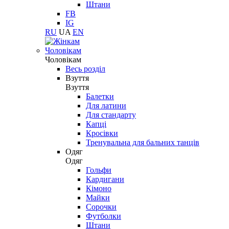
Штани
FB
IG
RU
UA
EN
Чоловікам
Чоловікам
Весь розділ
Взуття
Взуття
Балетки
Для латини
Для стандарту
Капці
Кросівки
Тренувальна для бальних танців
Одяг
Одяг
Гольфи
Кардигани
Кімоно
Майки
Сорочки
Футболки
Штани