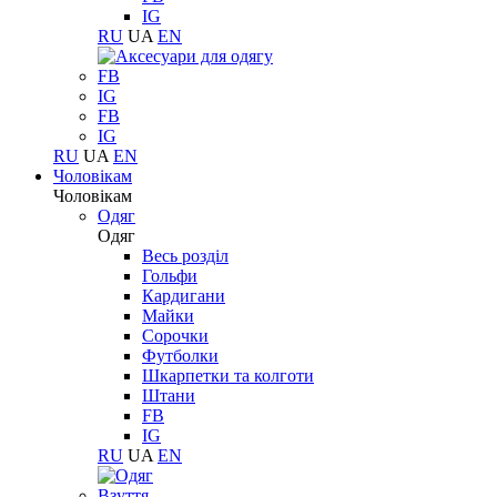
IG
RU
UA
EN
FB
IG
FB
IG
RU
UA
EN
Чоловікам
Чоловікам
Одяг
Одяг
Весь розділ
Гольфи
Кардигани
Майки
Сорочки
Футболки
Шкарпетки та колготи
Штани
FB
IG
RU
UA
EN
Взуття