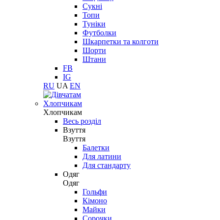
Сукні
Топи
Туніки
Футболки
Шкарпетки та колготи
Шорти
Штани
FB
IG
RU
UA
EN
Хлопчикам
Хлопчикам
Весь розділ
Взуття
Взуття
Балетки
Для латини
Для стандарту
Одяг
Одяг
Гольфи
Кімоно
Майки
Сорочки