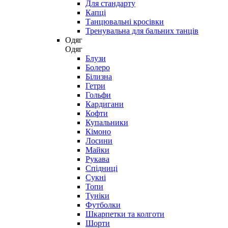
Для стандарту
Капці
Танцювальні кросівки
Тренувальна для бальних танців
Одяг
Одяг
Блузи
Болеро
Білизна
Гетри
Гольфи
Кардигани
Кофти
Купальники
Кімоно
Лосини
Майки
Рукава
Спідниці
Сукні
Топи
Туніки
Футболки
Шкарпетки та колготи
Шорти