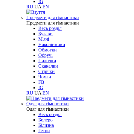
IG
RU
UA
EN
Предмети для гімнастики
Предмети для гімнастики
Весь розділ
Булави
М'ячі
Наколінники
Обмотки
Обручі
Палочки
Скакалки
Стрічки
Чохли
FB
IG
RU
UA
EN
Одяг для гімнастики
Одяг для гімнастики
Весь розділ
Болеро
Білизна
Гетри