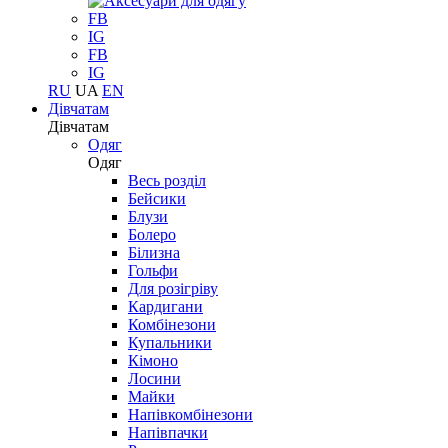
FB
IG
FB
IG
RU
UA
EN
Дівчатам
Дівчатам
Одяг
Одяг
Весь розділ
Бейсики
Блузи
Болеро
Білизна
Гольфи
Для розігріву
Кардигани
Комбінезони
Купальники
Кімоно
Лосини
Майки
Напівкомбінезони
Напівпачки