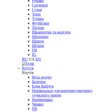
Рукава
Спідниці
Сукні
Топи
Туніки
Футболки
Хітони
Шкарпетки та колготи
Шопенки
Шорти
Штани
FB
IG
RU
UA
EN
Взуття
Взуття
Весь розділ
Балетки
Блок Каблук
Напівпальці для контемпу/модерну,
сучасного танцю
Напівчешки
Чешки
FB