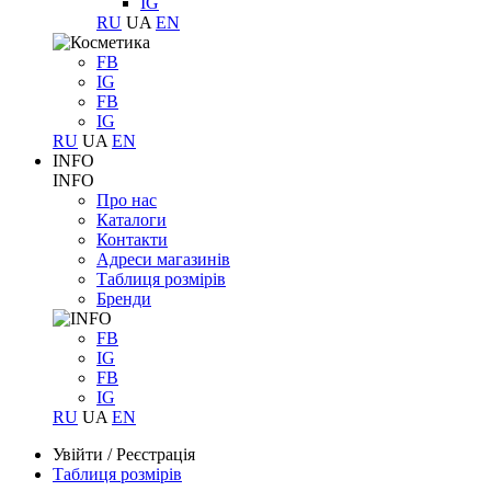
IG
RU
UA
EN
FB
IG
FB
IG
RU
UA
EN
INFO
INFO
Про нас
Каталоги
Контакти
Адреси магазинів
Таблиця розмірів
Бренди
FB
IG
FB
IG
RU
UA
EN
Увійти
/
Реєстрація
Таблиця розмірів