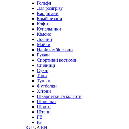
Гольфи
Для розігріву
Кардигани
Комбінезони
Кофти
Купальники
Кімоно
Лосини
Майки
Напівкомбінезони
Рукава
Спортивні костюми
Спідниці
Сукні
Топи
Туніки
Футболки
Хітони
Шкарпетки та колготи
Шопенки
Шорти
Штани
FB
IG
RU
UA
EN