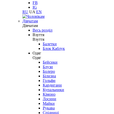
FB
IG
RU
UA
EN
Дівчатам
Дівчатам
Весь розділ
Взуття
Взуття
Балетки
Блок Каблук
Одяг
Одяг
Бейсики
Блузи
Болеро
Білизна
Гольфи
Кардигани
Купальники
Кімоно
Лосини
Майки
Рукава
Спідниці