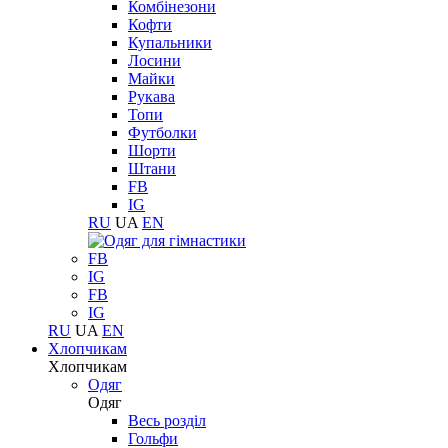
Комбінезони
Кофти
Купальники
Лосини
Майки
Рукава
Топи
Футболки
Шорти
Штани
FB
IG
RU
UA
EN
FB
IG
FB
IG
RU
UA
EN
Хлопчикам
Хлопчикам
Одяг
Одяг
Весь розділ
Гольфи