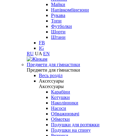
Майки
Напівкомбінезони
Рукава
Топи
Футболки
Шорти
Штани
FB
IG
RU
UA
EN
Предмети для гімнастики
Предмети для гімнастики
Весь розділ
Аксессуары
Аксессуары
Карабіни
Котушки
Наколінники
Насоси
Обважнювачі
Обмотки
Подушки для розтяжки
Подушки на спину
Резинки