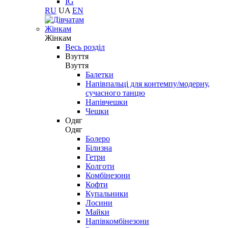
IG
RU
UA
EN
Жінкам
Жінкам
Весь розділ
Взуття
Взуття
Балетки
Напівпальці для контемпу/модерну,
сучасного танцю
Напівчешки
Чешки
Одяг
Одяг
Болеро
Білизна
Гетри
Колготи
Комбінезони
Кофти
Купальники
Лосини
Майки
Напівкомбінезони