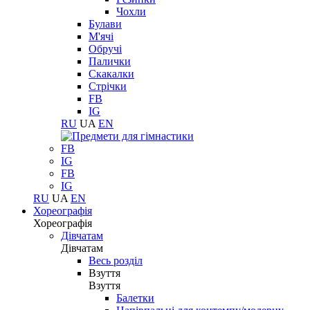
Чохли
Булави
М'ячі
Обручі
Палички
Скакалки
Стрічки
FB
IG
RU
UA
EN
FB
IG
FB
IG
RU
UA
EN
Хореографія
Хореографія
Дівчатам
Дівчатам
Весь розділ
Взуття
Взуття
Балетки