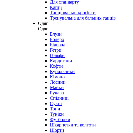
Для стандарту
Капці
Танцювальні кросівки
Тренувальна для бальних танців
Одяг
Одяг
Блузи
Болеро
Білизна
Гетри
Гольфи
Кардигани
Кофти
Купальники
Кімоно
Лосини
Майки
Рукава
Спідниці
Сукні
Топи
Туніки
Футболки
Шкарпетки та колготи
Шорти