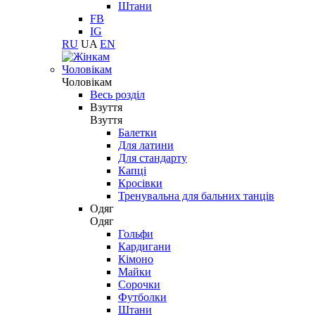
Штани
FB
IG
RU
UA
EN
Чоловікам
Чоловікам
Весь розділ
Взуття
Взуття
Балетки
Для латини
Для стандарту
Капці
Кросівки
Тренувальна для бальних танців
Одяг
Одяг
Гольфи
Кардигани
Кімоно
Майки
Сорочки
Футболки
Штани