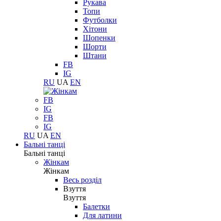
Рукава
Топи
Футболки
Хітони
Шопенки
Шорти
Штани
FB
IG
RU
UA
EN
FB
IG
FB
IG
RU
UA
EN
Бальні танці
Бальні танці
Жінкам
Жінкам
Весь розділ
Взуття
Взуття
Балетки
Для латини