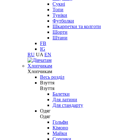
Сукні
Топи
Туніки
Футболки
Шкарпетки та колготи
Шорти
Штани
FB
IG
RU
UA
EN
Хлопчикам
Хлопчикам
Весь розділ
Взуття
Взуття
Балетки
Для латини
Для стандарту
Одяг
Одяг
Гольфи
Кімоно
Майки
Сорочки