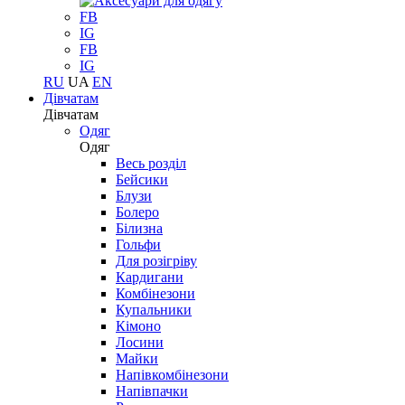
FB
IG
FB
IG
RU
UA
EN
Дівчатам
Дівчатам
Одяг
Одяг
Весь розділ
Бейсики
Блузи
Болеро
Білизна
Гольфи
Для розігріву
Кардигани
Комбінезони
Купальники
Кімоно
Лосини
Майки
Напівкомбінезони
Напівпачки