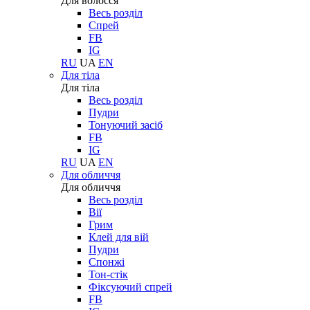
Для волосся
Весь розділ
Спрей
FB
IG
RU
UA
EN
Для тіла
Для тіла
Весь розділ
Пудри
Тонуючий засіб
FB
IG
RU
UA
EN
Для обличчя
Для обличчя
Весь розділ
Вії
Грим
Клей для вій
Пудри
Спонжі
Тон-стік
Фіксуючий спрей
FB