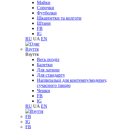
Майки
Сорочки
Футболки
Шкарпетки та колготи
Штани
FB
IG
RU
UA
EN
Взуття
Взуття
Весь розділ
Балетки
Для латини
Для стандарту
Напівпальці для контемпу/модерну,
сучасного танцю
Чешки
FB
IG
RU
UA
EN
FB
IG
FB