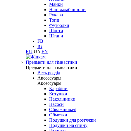
Майки
Напівкомбінезони
Рукава
Топи
Футболки
Шорти
Штани
FB
IG
RU
UA
EN
Предмети для гімнастики
Предмети для гімнастики
Весь розділ
Аксессуары
Аксессуары
Карабіни
Котушки
Наколінники
Насоси
Обважнювачі
Обмотки
Подушки для розтяжки
Подушки на спину
Резинки