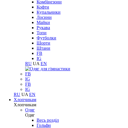
Комбінезони
Кофти
Купальники
Лосини
Майки
Рукава
Топи
Футболки
Шорти
Штани
FB
IG
RU
UA
EN
FB
IG
FB
IG
RU
UA
EN
Хлопчикам
Хлопчикам
Одяг
Одяг
Весь розділ
Гольфи