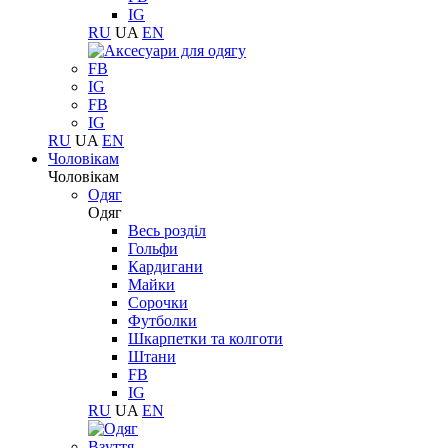
IG
RU
UA
EN
FB
IG
FB
IG
RU
UA
EN
Чоловікам
Чоловікам
Одяг
Одяг
Весь розділ
Гольфи
Кардигани
Майки
Сорочки
Футболки
Шкарпетки та колготи
Штани
FB
IG
RU
UA
EN
Взуття