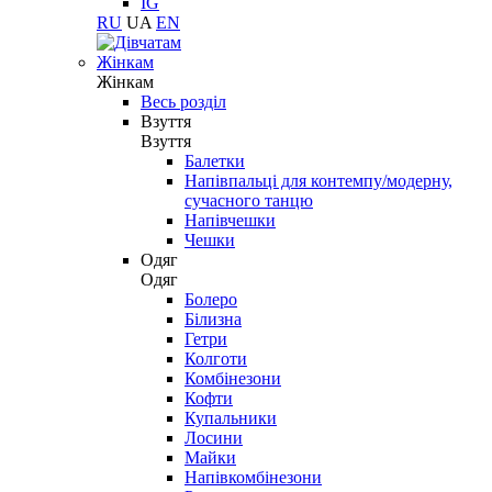
IG
RU
UA
EN
Жінкам
Жінкам
Весь розділ
Взуття
Взуття
Балетки
Напівпальці для контемпу/модерну,
сучасного танцю
Напівчешки
Чешки
Одяг
Одяг
Болеро
Білизна
Гетри
Колготи
Комбінезони
Кофти
Купальники
Лосини
Майки
Напівкомбінезони