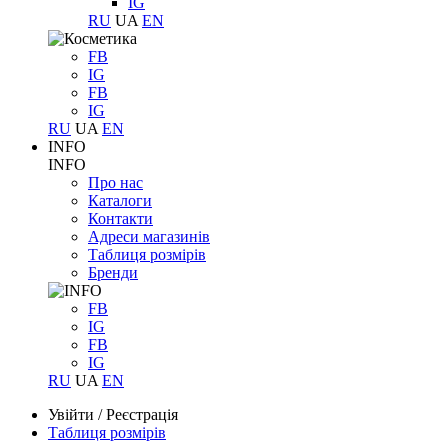
IG
RU
UA
EN
FB
IG
FB
IG
RU
UA
EN
INFO
INFO
Про нас
Каталоги
Контакти
Адреси магазинів
Таблиця розмірів
Бренди
FB
IG
FB
IG
RU
UA
EN
Увійти
/
Реєстрація
Таблиця розмірів