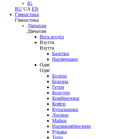
IG
RU
UA
EN
Гімнастика
Гімнастика
Дівчатам
Дівчатам
Весь розділ
Взуття
Взуття
Балетки
Напівчешки
Одяг
Одяг
Болеро
Білизна
Гетри
Колготи
Комбінезони
Кофти
Купальники
Лосини
Майки
Напівкомбінезони
Рукава
Топи