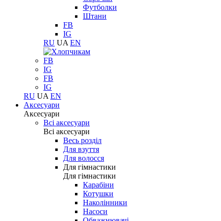
Футболки
Штани
FB
IG
RU
UA
EN
FB
IG
FB
IG
RU
UA
EN
Аксесуари
Аксесуари
Всі аксесуари
Всі аксесуари
Весь розділ
Для взуття
Для волосся
Для гімнастики
Для гімнастики
Карабіни
Котушки
Наколінники
Насоси
Обважнювачі