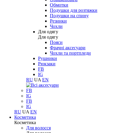
Обмотки
Подушки для розтяжки
Подушки на спину
Резинки
Чохли
Для одягу
Для одягу
Пояси
Фрачні аксесуари
Чохли та портпледи
Рушники
Рюкзаки
FB
IG
RU
UA
EN
FB
IG
FB
IG
RU
UA
EN
Косметика
Косметика
Для волосся