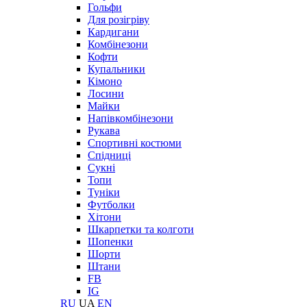
Гольфи
Для розігріву
Кардигани
Комбінезони
Кофти
Купальники
Кімоно
Лосини
Майки
Напівкомбінезони
Рукава
Спортивні костюми
Спідниці
Сукні
Топи
Туніки
Футболки
Хітони
Шкарпетки та колготи
Шопенки
Шорти
Штани
FB
IG
RU
UA
EN