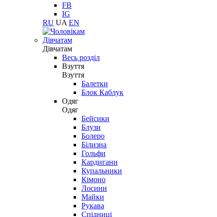
FB
IG
RU
UA
EN
Дівчатам
Дівчатам
Весь розділ
Взуття
Взуття
Балетки
Блок Каблук
Одяг
Одяг
Бейсики
Блузи
Болеро
Білизна
Гольфи
Кардигани
Купальники
Кімоно
Лосини
Майки
Рукава
Спідниці