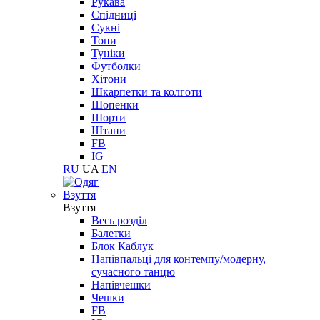
Рукава
Спідниці
Сукні
Топи
Туніки
Футболки
Хітони
Шкарпетки та колготи
Шопенки
Шорти
Штани
FB
IG
RU
UA
EN
Взуття
Взуття
Весь розділ
Балетки
Блок Каблук
Напівпальці для контемпу/модерну,
сучасного танцю
Напівчешки
Чешки
FB