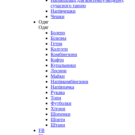
Напівпальці для контемпу/модерну,
сучасного танцю
Напівчешки
Чешки
Одяг
Одяг
Болеро
Білизна
Гетри
Колготи
Комбінезони
Кофти
Купальники
Лосини
Майки
Напівкомбінезони
Напівпачка
Рукава
Топи
Футболки
Хітони
Шопенки
Шорти
Штани
FB