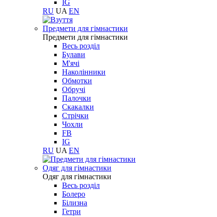
IG
RU
UA
EN
Предмети для гімнастики
Предмети для гімнастики
Весь розділ
Булави
М'ячі
Наколінники
Обмотки
Обручі
Палочки
Скакалки
Стрічки
Чохли
FB
IG
RU
UA
EN
Одяг для гімнастики
Одяг для гімнастики
Весь розділ
Болеро
Білизна
Гетри