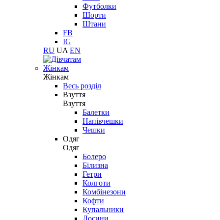
Футболки
Шорти
Штани
FB
IG
RU
UA
EN
Жінкам
Жінкам
Весь розділ
Взуття
Взуття
Балетки
Напівчешки
Чешки
Одяг
Одяг
Болеро
Білизна
Гетри
Колготи
Комбінезони
Кофти
Купальники
Лосини