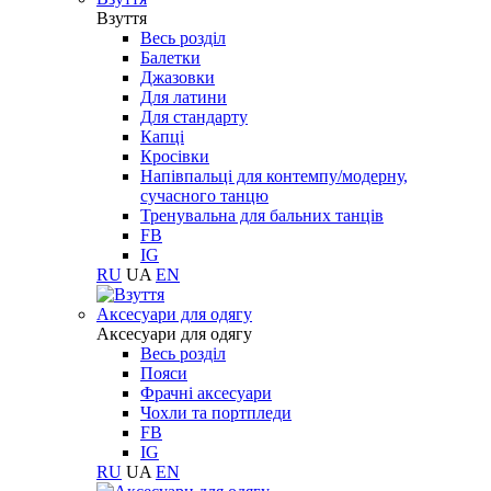
Взуття
Весь розділ
Балетки
Джазовки
Для латини
Для стандарту
Капці
Кросівки
Напівпальці для контемпу/модерну,
сучасного танцю
Тренувальна для бальних танців
FB
IG
RU
UA
EN
Aксесуари для одягу
Aксесуари для одягу
Весь розділ
Пояси
Фрачні аксесуари
Чохли та портпледи
FB
IG
RU
UA
EN