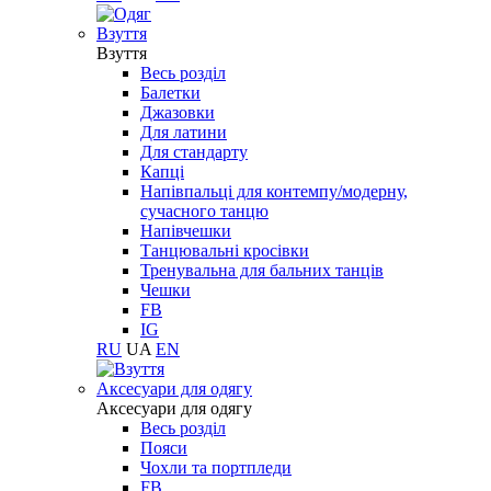
Взуття
Взуття
Весь розділ
Балетки
Джазовки
Для латини
Для стандарту
Капці
Напівпальці для контемпу/модерну,
сучасного танцю
Напівчешки
Танцювальні кросівки
Тренувальна для бальних танців
Чешки
FB
IG
RU
UA
EN
Aксесуари для одягу
Aксесуари для одягу
Весь розділ
Пояси
Чохли та портпледи
FB